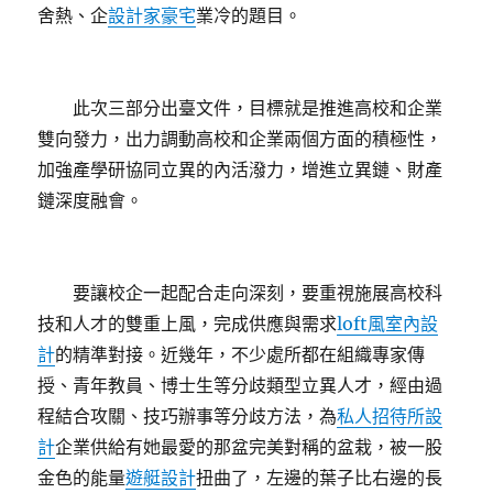
舍熱、企
設計家豪宅
業冷的題目。
此次三部分出臺文件，目標就是推進高校和企業
雙向發力，出力調動高校和企業兩個方面的積極性，
加強產學研協同立異的內活潑力，增進立異鏈、財產
鏈深度融會。
要讓校企一起配合走向深刻，要重視施展高校科
技和人才的雙重上風，完成供應與需求
loft風室內設
計
的精準對接。近幾年，不少處所都在組織專家傳
授、青年教員、博士生等分歧類型立異人才，經由過
程結合攻關、技巧辦事等分歧方法，為
私人招待所設
計
企業供給有她最愛的那盆完美對稱的盆栽，被一股
金色的能量
遊艇設計
扭曲了，左邊的葉子比右邊的長