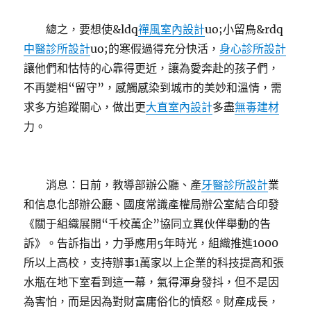
總之，要想使&ldq
禪風室內設計
uo;小留鳥&rdq
中醫診所設計
uo;的寒假過得充分快活，
身心診所設計
讓他們和怙恃的心靠得更近，讓為愛奔赴的孩子們，
不再變相“留守”，感觸感染到城市的美妙和溫情，需
求多方追蹤關心，做出更
大直室內設計
多盡
無毒建材
力。
消息：日前，教導部辦公廳、產
牙醫診所設計
業
和信息化部辦公廳、國度常識產權局辦公室結合印發
《關于組織展開“千校萬企”協同立異伙伴舉動的告
訴》。告訴指出，力爭應用5年時光，組織推進1000
所以上高校，支持辦事1萬家以上企業的科技提高和張
水瓶在地下室看到這一幕，氣得渾身發抖，但不是因
為害怕，而是因為對財富庸俗化的憤怒。財產成長，