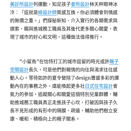
美診所設計
列運動，知足孩子
會所設計
林天秤眼神冰
冷：「這就是
綠設計師
質感互換。你必須體會到情感
的無價之重。」們探秘新知、介入實行的各類需求與
摸索，賜與進城務工職員及其後代更多關心關愛，表
現了城市的好心和文明，這種做法值得推行。
“小留鳥”在怙恃打工的城市逗留的時光或許
親子
空間設計
長久，可是他們對親情的向往與渴求往往感
動人心。等待如許的夏令營除了design豐盛多彩的運
動內在的事務之外，還能喚起更多社
日式住宅設計
會
氣力的參加，追蹤關心和關愛這個特別兒童群體，輔
助進城務工職員真正走進孩子心坎，打破因與孩子久
長不見形成的有形中的隔膜、疏遠，輔助他們樹立安
康、暖和、積極向上的親子關系。