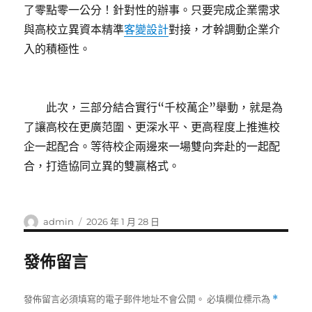
了零點零一公分！針對性的辦事。只要完成企業需求
與高校立異資本精準
客變設計
對接，才幹調動企業介
入的積極性。
此次，三部分結合實行“千校萬企”舉動，就是為
了讓高校在更廣范圍、更深水平、更高程度上推進校
企一起配合。等待校企兩邊來一場雙向奔赴的一起配
合，打造協同立異的雙贏格式。
作
發
admin
2026 年 1 月 28 日
者
佈
日
發佈留言
期:
發佈留言必須填寫的電子郵件地址不會公開。
必填欄位標示為
*