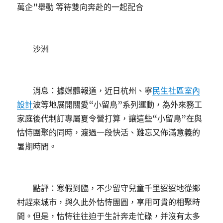
萬企”舉動 等待雙向奔赴的一起配合
沙洲
消息：據媒體報道，近日杭州、寧
民生社區室內
設計
波等地展開關愛“小留鳥”系列運動，為外來務工
家庭後代制訂專屬夏令營打算，讓這些“小留鳥”在與
怙恃團聚的同時，渡過一段快活、難忘又佈滿意義的
暑期時間。
點評：寒假到臨，不少留守兒童千里迢迢地從鄉
村趕來城市，與久此外怙恃團圓，享用可貴的相聚時
間。但是，怙恃往往迫于生計奔走忙碌，并沒有太多