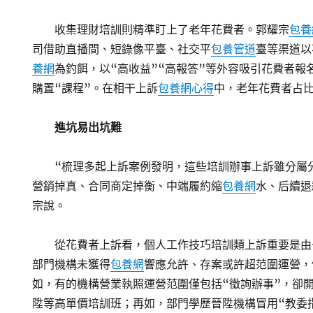
收集理財培訓則精準盯上了老年花費者。郭耀宗
包養
司借助直播間、短錄像平臺、社交平
包養管道
臺等渠道以
養網
為釣餌，以“高收益”“高報答”等外容吸引花費者報
購置“課程”。在相干上訴
包養網心得
中，老年花費者占
進坑易出坑難
“梳理多起上訴案例發明，這些培訓辦事上訴雖分屬
營銷掉真、合同商定掉衡、中端履約縮
包養網
水、后續退
宗說。
從花費者上訴看，個人工作技巧培訓類上訴重要是由
部門機構未獲得
包養網
響應允許、存案或許超范圍運營，
如，有的機構營業執照運營范圍僅包括“徵詢辦事”，卻
陞等高單價培訓班；再如，部門學歷晉陞機構冒用“教委指