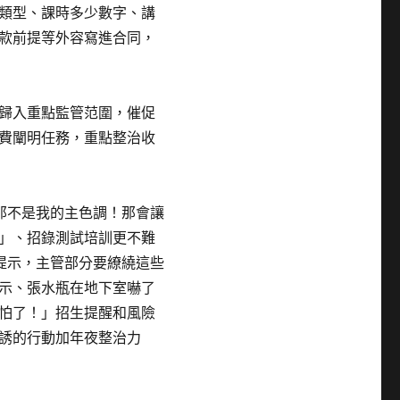
類型、課時多少數字、講
款前提等外容寫進合同，
歸入重點監管范圍，催促
費闡明任務，重點整治收
那不是我的主色調！那會讓
」、招錄測試培訓更不難
提示，主管部分要繚繞這些
示、張水瓶在地下室嚇了
怕了！」招生提醒和風險
誘的行動加年夜整治力