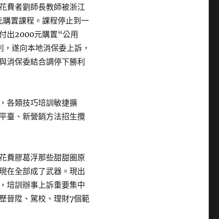
花費者劉師長教師被浙江
元購置課程。課程停止到一
出2000元購置“公用
別，遂向本地消保委上訴，
與消保委結合調停下勝利
，各類技巧培訓敏捷擴
平臺、新營銷方法招生攬
花費膠葛浮那些甜甜圈原
現在全部成了武器。現出
，培訓辦事上訴重要集中
歷晉陞、駕校、理財7個範