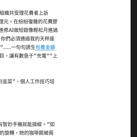
組織共受理花費者上訴
16億元。在紛紛復雜的花費膠
進修AI做短錄像輕松月進過
，你們必須通過我的天秤座
”……一句句誘生
包養金額
目，讓有數急于“充電”“上
割韭菜”，個人工作技巧培
有智妙手機就能操縱。”如
雅的旋轉，她的咖啡館被兩