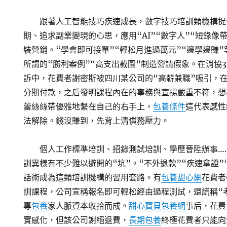
跟著人工智能技巧疾速成長，數字技巧培訓類機構捉
期、追求副業變現的心思，應用“AI”“數字人”“短錄像帶
裝營銷。“學會即可接單”“輕松月進過萬元”“邊學邊賺
所謂的“勝利案例”“高支出截圖”制造營請假象。在消協3
訴中，花費者謝密斯被四川某公司的“高薪兼職”吸引，在
分期付款，之后發明課程內在的事務與宣揚嚴重不符，想
蕾絲絲帶優雅地繫在自己的右手上，
包養條件
這代表感性
法解除。錢沒賺到，先背上清償務壓力。
個人工作標準培訓、招錄測試培訓、學歷晉陞辦事…
訓異樣有不少難以避開的“坑”。“不外退款”“疾速拿證”
話術成為這類培訓機構的習用套路。有
包養甜心網
花費者
訓課程，公司宣稱報名即可輕松經由過程測試，還謊稱“
專
包養
家人脈資本收拾而成。
甜心寶貝包養網
事后，花費
實感化，但該公司謝絕退費，
長期包養
終極花費者只能向