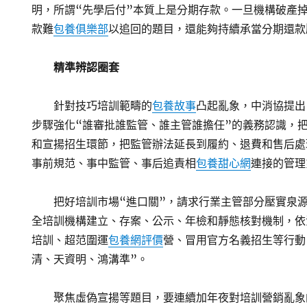
明，所謂“先學后付”本質上是分期存款。一旦機構破產
款難
包養俱樂部
以追回的題目，還能夠持續承當分期還款
精準辨認圈套
針對技巧培訓範疇的
包養故事
凸起亂象，中消協提出
步驟強化“誰審批誰監管、誰主管誰擔任”的義務認識，
和宣揚招生環節，把監管辦法延長到履約、退費和售后處
事前規范、事中監管、事后追責相
包養甜心網
連接的管理
把好培訓市場“進口關”，請求行業主管部分壓實泉
全培訓機構建立、存案、公示、年檢和靜態核對機制，依
培訓、超范圍運
包養網評價
營、冒用官方名義招生等行動
清、天資明、鴻溝準”。
聚焦虛偽宣揚等題目，要連續加年夜對培訓營銷亂象