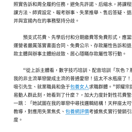
照實告訴和周全履約任務，避免先許諾、后縮水，將課程
課方法、師資設定、報考辦事、失業推舉、售后答疑、退
并與宣揚內在的事務堅持分歧。
預支式花費、先學后付和分期繳費等免費形式，應當
運營者嚴厲落實書面合同、免費公示、存款屬性告訴和退
款主體與辦事主體紛歧致、居心隱瞞存款屬性等行動。
“從上訴主體看，數字技巧培訓、配音培訓「灰色？
我的非主流單戀變成主流的普通愛戀！這太不水瓶座了！
吸引先生、就業職員和急于
包養女人
求職群體。”郭耀宗
易動人群此刻，她看到了什麼？，加大力度針對性花費警
一跳：「她試圖在我的單戀中尋找邏輯結構！天秤座太可
教導，對應用失業焦炙、
包養網評價
考據焦炙實行營銷引
度。