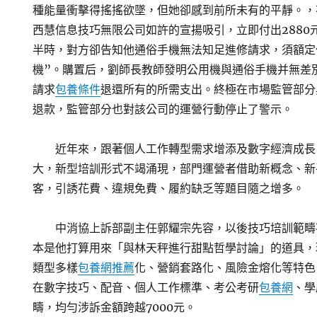
種能量衝擊得搖搖欲墜，但她卻感到前所未有的平靜。，
西慧信息技巧無限公司如許的宣揚吸引，立即付出2880
半時，對方卻告知他通俗手機無法知足進修請求，須額定付
機”。購置后，劉師長教師發明公用機與通俗手機并無差
請求
包養條件
退還所有的所需支出。終極在市場監管部分
退款，監管部分也對該公司的運營行動停止了警示。
近年來，跟著個人工作轉型需求增添及數字經濟成長
大，新型培訓形式不竭涌現，部門運營者借助新概念、新
客，引誘花費、違規免費、履約缺乏等題目隨之增多。
中消協上訴部副主任郭耀宗先容，以後技巧培訓範疇
本是他打算用來「與林天秤進行甜點哲學討論」的道具，
類型多樣
包養網推薦
化、營銷套路化、風險金熔化等特色
在數字技巧、配音、個人工作標準、考公考研
包養網
、學
疇，均勻涉訴金額跨越7000元。