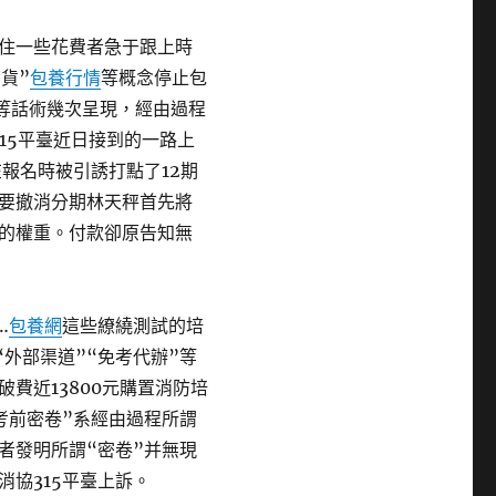
住一些花費者急于跟上時
貨”
包養行情
等概念停止包
”等話術幾次呈現，經由過程
15平臺近日接到的一路上
報名時被引誘打點了12期
要撤消分期林天秤首先將
的權重。付款卻原告知無
…
包養網
這些繚繞測試的培
“外部渠道”“免考代辦”等
破費近13800元購置消防培
考前密卷”系經由過程所謂
者發明所謂“密卷”并無現
消協315平臺上訴。