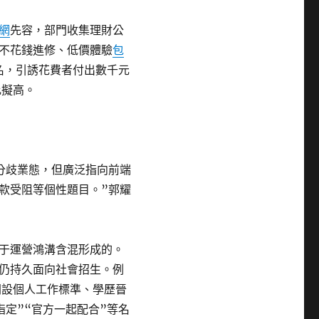
網
先容，部門收集理財公
不花錢進修、低價體驗
包
名，引誘花費者付出數千元
比擬高。
分歧業態，但廣泛指向前端
款受阻等個性題目。”郭耀
于運營鴻溝含混形成的。
仍持久面向社會招生。例
開設個人工作標準、學歷晉
定”“官方一起配合”等名