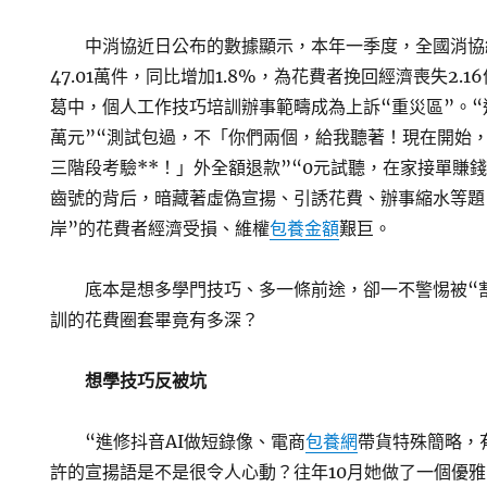
中消協近日公布的數據顯示，本年一季度，全國消協
47.01萬件，同比增加1.8%，為花費者挽回經濟喪失2.
葛中，個人工作技巧培訓辦事範疇成為上訴“重災區”。“
萬元”“測試包過，不「你們兩個，給我聽著！現在開始
三階段考驗**！」外全額退款”“0元試聽，在家接單賺錢
齒號的背后，暗藏著虛偽宣揚、引誘花費、辦事縮水等題
岸”的花費者經濟受損、維權
包養金額
艱巨。
底本是想多學門技巧、多一條前途，卻一不警惕被“
訓的花費圈套畢竟有多深？
想學技巧反被坑
“進修抖音AI做短錄像、電商
包養網
帶貨特殊簡略，
許的宣揚語是不是很令人心動？往年10月她做了一個優