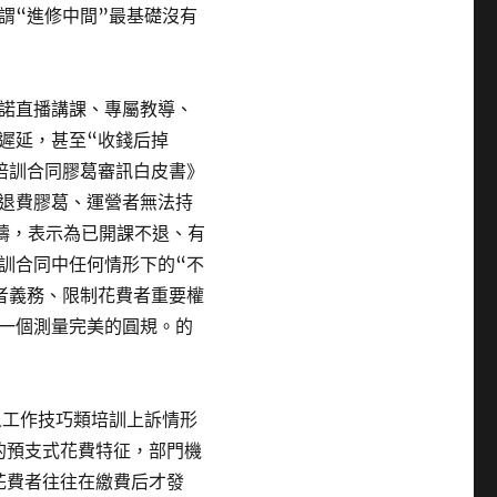
謂“進修中間”最基礎沒有
諾直播講課、專屬教導、
遲延，甚至“收錢后掉
培訓合同膠葛審訊白皮書》
退費膠葛、運營者無法持
疇，表示為已開課不退、有
訓合同中任何情形下的“不
者義務、限制花費者重要權
一個測量完美的圓規。的
人工作技巧類培訓上訴情形
的預支式花費特征，部門機
花費者往往在繳費后才發