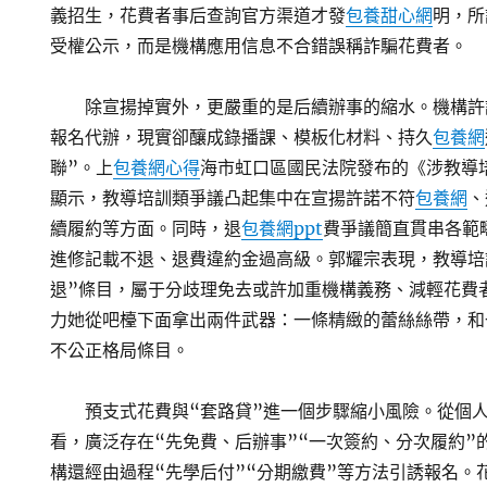
義招生，花費者事后查詢官方渠道才發
包養甜心網
明，所
受權公示，而是機構應用信息不合錯誤稱詐騙花費者。
除宣揚掉實外，更嚴重的是后續辦事的縮水。機構許
報名代辦，現實卻釀成錄播課、模板化材料、持久
包養網
聯”。上
包養網心得
海市虹口區國民法院發布的《涉教導
顯示，教導培訓類爭議凸起集中在宣揚許諾不符
包養網
、
續履約等方面。同時，退
包養網ppt
費爭議簡直貫串各範
進修記載不退、退費違約金過高級。郭耀宗表現，教導培
退”條目，屬于分歧理免去或許加重機構義務、減輕花費
力她從吧檯下面拿出兩件武器：一條精緻的蕾絲絲帶，和
不公正格局條目。
預支式花費與“套路貸”進一個步驟縮小風險。從個
看，廣泛存在“先免費、后辦事”“一次簽約、分次履約”
構還經由過程“先學后付”“分期繳費”等方法引誘報名。