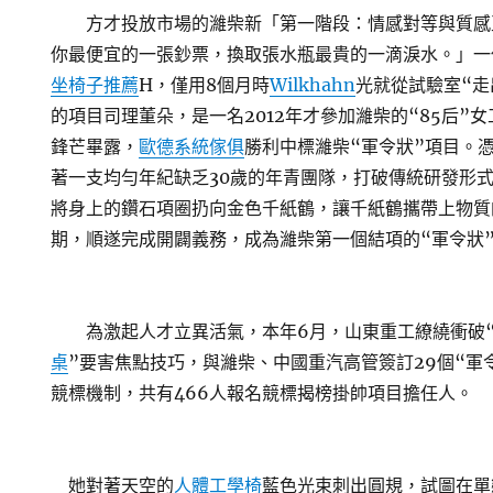
方才投放市場的濰柴新「第一階段：情感對等與質感
你最便宜的一張鈔票，換取張水瓶最貴的一滴淚水。」一
坐椅子推薦
H，僅用8個月時
Wilkhahn
光就從試驗室“走
的項目司理董朵，是一名2012年才參加濰柴的“85后”
鋒芒畢露，
歐德系統傢俱
勝利中標濰柴“軍令狀”項目。
著一支均勻年紀缺乏30歲的年青團隊，打破傳統研發形
將身上的鑽石項圈扔向金色千紙鶴，讓千紙鶴攜帶上物質
期，順遂完成開闢義務，成為濰柴第一個結項的“軍令狀
為激起人才立異活氣，本年6月，山東重工繚繞衝破
桌
”要害焦點技巧，與濰柴、中國重汽高管簽訂29個“軍
競標機制，共有466人報名競標揭榜掛帥項目擔任人。
她對著天空的
人體工學椅
藍色光束刺出圓規，試圖在單