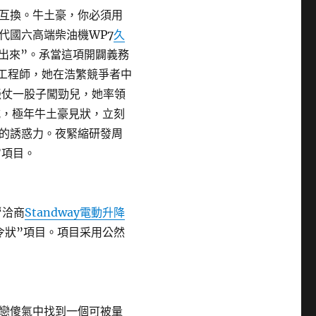
互換。牛土豪，你必須用
代國六高端柴油機WP7
久
出來”。承當這項開闢義務
女工程師，她在浩繁競爭者中
憑仗一股子闖勁兒，她率領
式，極年牛土豪見狀，立刻
的誘惑力。夜緊縮研發周
”項目。
“洽商
Standway電動升降
令狀”項目。項目采用公然
戀傻氣中找到一個可被量