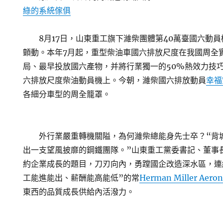
綠的系統傢俱
8月17日，山東重工旗下濰柴團體第40萬臺國六動員
顫動。本年7月起，重型柴油車國六排放尺度在我國周全
局、最早投放國六產物，并將行業獨一的50%熱效力技
六排放尺度柴油動員機上。今朝，濰柴國六排放動員
幸福
各細分車型的周全籠罩。
外行業嚴重轉機關隘，為何濰柴總能身先士卒？“背
出一支望風披靡的鋼鐵團隊。”山東重工黨委書記、董事
約企業成長的題目，刀刃向內，勇蹚國企改造深水區，連
工能進能出、薪酬能高能低”的常
Herman Miller Aero
東西的品質成長供給內活潑力。