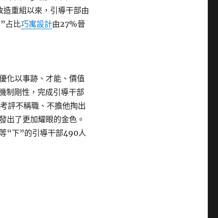
汽改造重組以來，引導干部由
后”占比
巧寓設計
由27%晉
優化以事跡、才能、價值
化機制剛性，完成引導干部
因考評不稱職、不擔他掏出
發出了更加耀眼的金色。
等“下”的引導干部490人