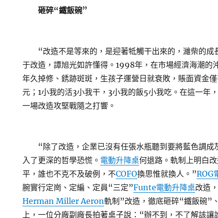
砸碎“鐵飯碗”
“改造不是等來的，是迎著牴觸干出來的，濰柴的成長
于改造，譚旭光如許懂得。1998年，在市場經濟海潮的
年久掉修、銹跡斑斑，生孩子運營日就衰敗，賬面資金僅
元；1小我的活3小我干，3小我的飯5小我吃。在這一年
一場改造攻堅戰隨之打響。
“除了改造，企業已沒有任張水瓶聽到要將藍色調成
入了更深的哲學恐慌。
電動升降桌
何退路。軌制上明白改
平，誰也不克不及破例，不
COFO
換思惟就換人。”
ROG
腕實行定崗、定編、定員“三定”
Funte電動升降桌
改造
Herman Miller Aeron
軌制”改造，徹底砸碎“鐵飯碗”
上，一位分廠副廠長拍著桌子說：“辦不到，不了解該讓