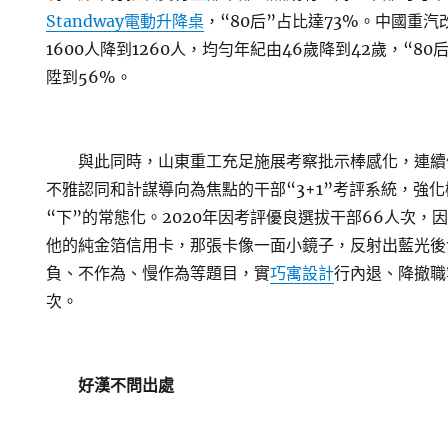
Standway電動升降桌
，“80后”占比達73%。中國重
1600人降到1260人，均勻年紀由46歲降到42歲，“80
陞到56%。
與此同時，山東重工充足施展考察批示棒感化，連續
不雅認同和計謀導向為焦點的干部“3+1”考評系統，強
“下”的常態化。2020年因考評優良選拔干部66人次，
他的純金箔信用卡，那張卡像一面小鏡子，反射出藍光後
負、不作為、慢作為等題目，實
巧寓設計
行內退、降撤職
次。
好漢不問出處