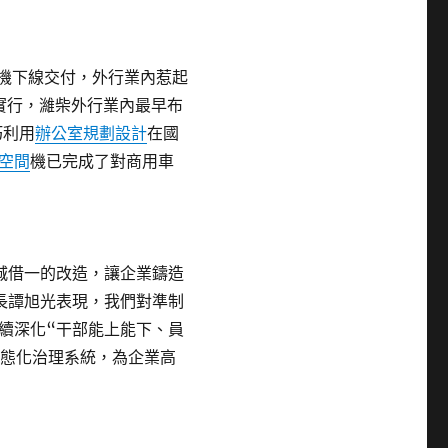
機下線交付，外行業內惹起
實行，濰柴外行業內最早布
巧利用
辦公室規劃設計
在國
空間
機已完成了對商用車
城借一的改造，讓企業鑄造
長譚旭光表現，我們對準制
續深化“干部能上能下、員
n
態化治理系統，為企業高