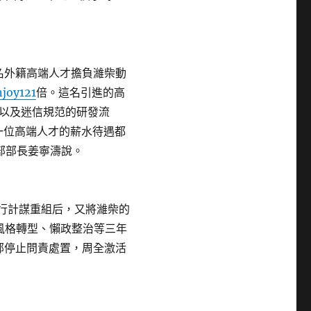
名外籍高端人才擔負濰柴動
njoy121
倍。這名引進的高
以及迷信規范的研發流
一位高端人才的薪水待遇都
部部長姜寧濤說。
行計謀重組后，又將濰柴的
風格轉型、懶政整治等三年
部停止問責處置，周全激活