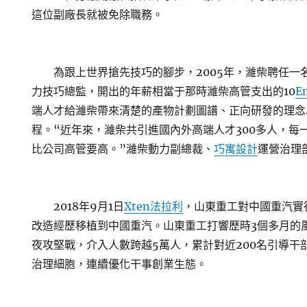
這位副廠長就被免除職務。
為跟上世界搶先技巧的腳步，2005年，濰柴聘任一
力技巧總監，開出的年薪相當于那時濰柴高管支出的10
E
端人才給濰柴帶來清楚的產物計劃圖譜、正向研發的理念
程。“近年來，濰柴共引進國內外高端人才300多人，每
比公司高管要高。”濰柴動力副總裁、
巧寓設計
運營治理
2018年9月1日
Xten法拉利
，山東重工對中國重汽實
改造經歷移植到中國重汽。山東重工打響歷時3個多月的
夜攻堅戰，介入人數跨越5萬人，累計對近200名引導干
治理細胞，連續優化干事創業生態。