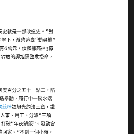
史就是一部改造史。”對
沖擊下，濰柴這臺“動員機”
有6萬元，債權卻高達3億
，37歲的譚旭惠臨危授命，
灰度百分之五十一點二，陷
造舉動，履行中一碗水端
電競椅
譚旭光約法三章，鐵
，人事、用工、分派“三項
、打破“年夜鍋飯”。發動會
誰回家。”不到一個小時，