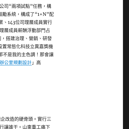
司“兩項試點”任務，構
鼓勵系統，構成了“1+N”配
業、143位司理層成員實行
理層成員薪酬浮動部門占
制，搭建治理、營銷、研發
設置常態化科技立異嘉獎機
？那不是我的主色調！那會讓
辦公室規劃設計
」高
國企改造的硬骨頭。實行三
行讓誰干。山東重工痛下