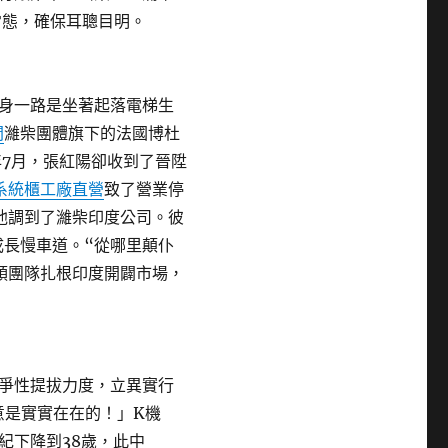
常態，確保耳聰目明。
身一路是坐著起落電梯生
間
濰柴團體旗下的法國博杜
年7月，張紅陽卻收到了晉陞
系統櫃工廠直營
致了營業停
他調到了濰柴印度公司。彼
長慢車道。“從哪里顛仆
領團隊扎根印度開闢市場，
爭性提拔力度，立異實行
意是實實在在的！」K機
紀下降到38歲，此中