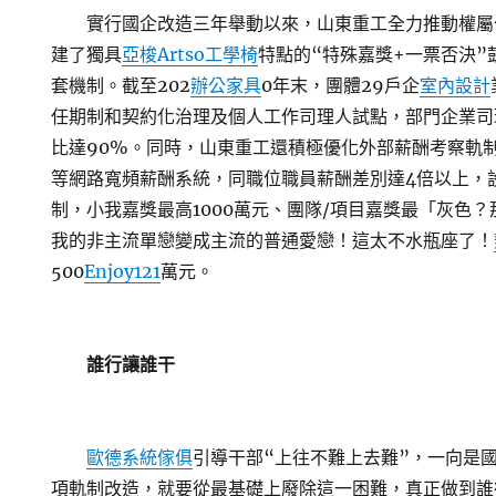
實行國企改造三年舉動以來，山東重工全力推動權屬公
建了獨具
亞梭Artso工學椅
特點的“特殊嘉獎+一票否決”
套機制。截至202
辦公家具
0年末，團體29戶企
室內設計
任期制和契約化治理及個人工作司理人試點，部門企業司
比達90%。同時，山東重工還積極優化外部薪酬考察軌
等網路寬頻薪酬系統，同職位職員薪酬差別達4倍以上，
制，小我嘉獎最高1000萬元、團隊/項目嘉獎最「灰色
我的非主流單戀變成主流的普通愛戀！這太不水瓶座了！
500
Enjoy121
萬元。
誰行讓誰干
歐德系統傢俱
引導干部“上往不難上去難”，一向是
項軌制改造，就要從最基礎上廢除這一困難，真正做到誰