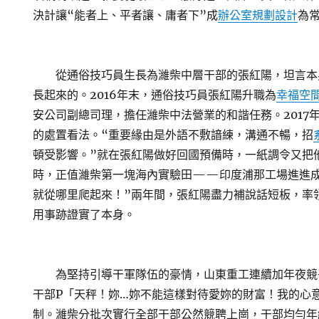
決計讓“能者上、平者讓、庸者下”成
辦公室規劃設計
為
從通俗技巧員生長為濰柴中層干部的張紅陽，坦言本
長起來的。2016年末，通俗技巧員張紅陽升職為
幸福空
安公司副總司理，擔任濰柴中法營業的和諧任務。2017
的處置看法。“重要緣由是外語不敷諳練，溝通不暢，招
頓受影響。”就在張紅陽做好回國預備時，一紙調令又把
時，正值濰柴第一塊海內實驗田——印度浦那工場進進成
就從哪里爬起來！”兩年間，張紅陽盡力補說話短板，率
用事跡證實了本身。
為堅持引導干軍隊伍的豪情，山東重工連續加年夜競
干部P「天秤！妳…妳不能這樣對待愛妳的財富！我的心
制。濰柴分批次實行全部干部公然競聘上崗，干部均勻年