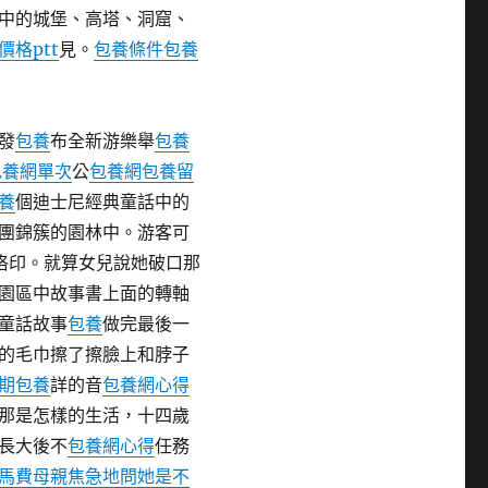
中的城堡、高塔、洞窟、
價格ptt
見。
包養條件
包養
發
包養
布全新游樂舉
包養
包養網單次
公
包養網
包養留
養
個迪士尼經典童話中的
團錦簇的園林中。游客可
烙印。就算女兒說她破口那
園區中故事書上面的轉軸
童話故事
包養
做完最後一
的毛巾擦了擦臉上和脖子
期包養
詳的音
包養網心得
那是怎樣的生活，十四歲
長大後不
包養網心得
任務
馬費母親焦急地問她是不