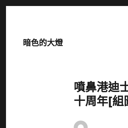
暗色的大燈
噴鼻港迪
十周年[組