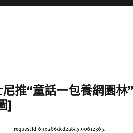
士尼推“童話一包養網園林
圖]
requestId:696286dcd2a8a5.90612365.