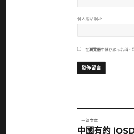
個人網站網址
在
瀏覽器
中儲存顯示名稱、
文
上一篇文章
章
中國有約 |O
上