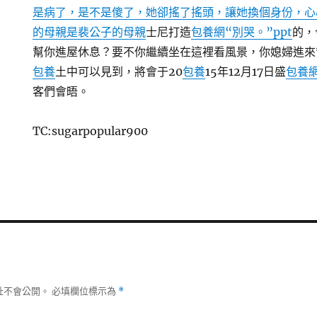
是病了，是不是傻了，她卻搖了搖頭，讓她換個身份，心
的母親是裴公子的母親
士尼打造
包養網“別哭。”ppt
的，
幫你進屋休息？要不你繼續坐在這裡看風景，你媳婦進來
包養
土中可以見到，將會于20
包養
15年12月17日盛
包養網
客們會晤。
TC:sugarpopular900
址不會公開。
必填欄位標示為
*