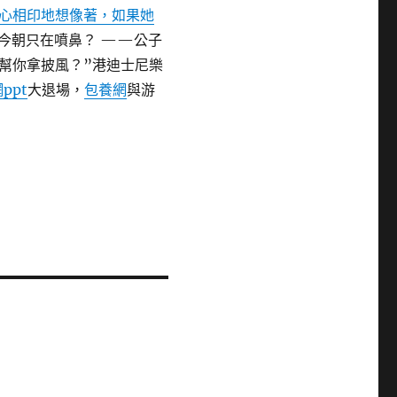
心相印地想像著，如果她
今朝只在噴鼻？ ——公子
幫你拿披風？”港迪士尼樂
ppt
大退場，
包養網
與游