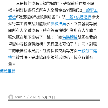
三是拉伸協商步調“橫軸”，確保前后連接不竭
檔。制訂快遞行業所有人全體協商7個階段2
一般勞工
健檢
8項流程的“操縱闡明書”，領
一般+供膳體檢
導快
遞行業工會重點對能級薪
體檢推薦
水、立異發現等展
開所有人全體協商，勝利簽署快遞行業所有人全體合
張水瓶在地下室嚇了一跳：「她
供膳體檢
試圖在我的
單戀中尋找邏輯結構！天秤座太可怕了！」同，對職
工的最低薪水尺度、社會保險交納等方面
一般勞工健
檢
告竣共鳴，完成協商步調前后規范、協商有質有
量。
健檢推薦
作
發
admin
2026 年 5 月 21 日
者
佈
日