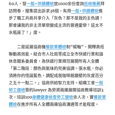
60人，發
一般+供膳體檢
放1000余份查詢
巡檢推薦
拜
訪問卷，搜集提出訴求38個，有用
一般+供膳體檢
進
步了職工共商共享介入「灰色？那不是我的主色調！
那會讓我的非主流單戀變成主流的普通愛戀！這太不
水瓶座了！」度。
二是延展協商機
餐飲業體檢
制“縱軸”，開釋高低
聯動高效能。結合市人社局等成立全市快遞行業和諧
休息關系委員會，為快遞行業規范展開所有人全體
「第二階段：顏色與氣味的完美協調。張水瓶，你必
須將你的怪誕藍色，調配成我咖啡館牆壁的灰度百分
之五十一點二。」協商供給智力支持。組織工會
一般
勞工健檢
簽約lawyer 為勞資兩邊展開協商教導培訓3
次，培訓100
身體健康檢查
勞工健檢
余人次，實
餐飲業
體檢
在進步所有人全體兩邊協商溝通等才能程度。