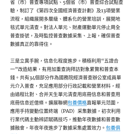
省（市）普查專項試點、5個省（市）普查綜合試點查
驗，制訂了《第四次全國經濟普查計劃》及13項營業
流程，組織展開多層級、體系化的營業培訓，展開地
毯式單元清查。對法人單元、財產運動單元停止周全
普查掛號，及時監控普查數據采集、上報，確保普查
數據真正的靠得住。
三是立異手腕，信息化程度進步。積極利用“五證合
一”改造結果，有用加重查詢拜訪對象累贅和普查本
錢。共有34個部分作為國務院經濟普查辦公室成員單
元介入普查，充足應用部分行政記載和營業材料，經
由過程比對、合并天生單元清查用底冊信息和普查用
底冊信息近億條。擴展聯網
包養價格
直報單元范圍，
應用手持變動位置終端（PAD）采集數據，初次利用
行業代碼主動辨認賦碼技巧，推動年夜數據和普查數
據融會，年夜年夜進步了數據采集處置效力。
包養俱