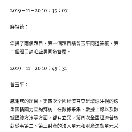
2019－11－20 10：35：07
鮮祖德：
您提了兩個題目，第一個題目請曾玉平同道答覆，第
二個題目請毛盛勇同道答覆。
2019－11－20 10：45：31
曾玉平：
感謝您的題目。第四次全國經濟普查是環球注視的嚴
重國情國力查詢拜訪，在數據采集、數據上報以及數
據匯總方法等方面，都有立異。第四次全國經濟普核
對從事第二、第三財產的法人單元和財產運動單元采