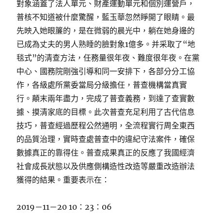
對象涵蓋了法人單元、財產運動單元和個別運營戶，
普核不知道被什麼驚醒，藍玉華忽然睜開了眼睛。最
先映入她眼簾的，是在微弱的晨光中，躺在她身邊的
已成為丈夫的男人熟睡的臉對象1億多。并采取了“地
毯式”的清查方法，任務量很年夜、難度很年夜。在黨
中心、國務院剛強引導和同一安排下，各部分分工協
作，各級處所黨委當局分級擔任，普查機構當真實
行。顛末兩年盡力，完成了普查義務，到達了查實數
據、摸清家底的目標。此次普查充足利用了古代信息
技巧，普查經過歷程公然通明，全流程實行周全東西
的品質治理，實時查處普查中的違紀守法案件，確保
數據真正的靠得住。普查成果真正的反應了我國經濟
社會成長狀態以及供應側構造性改造等嚴重改造辦法
獲得的結果。重要表示在：
2019－11－20 10：23：06