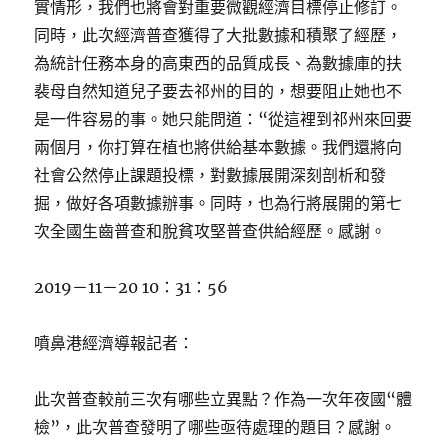
實情形，我們也將會對重要微觀經濟目標停止修訂。
同時，此次經濟普查獲得了大批數據和積聚了經歷，
為統計任務本身的高東西的品質成長、為數據庫的扶
裴母自然知道兒子要去祁州的目的，想要阻止她也不
是一件容易的事。她只能問道：“從這裡到祁州來回要
兩個月，你打算在植也將供給基本數據。我們還將向
社會公然停止課題投標，對數據展開深刻剖析和發
掘，做好各項數據辦事。同時，也為行將展開的第七
次全國生齒普查和脫貧攻堅普查供給經歷。感謝。
2019－11－20 10：31：56
噴鼻港經濟導報記者：
此次普查較前三次有哪些立異點？作為一次年夜國“體
檢”，此次普查發明了哪些亟待處理的題目？感謝。