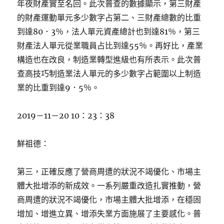
年夜財產實至名回。此次普查的數據顯示，第三財產
的財產運動單元多少數字占第二、三財產總數的比重
到達80．3％，法人單元資產總計也到達81％，第三
財產法人單元從業職員占比到達55％。再好比，產業
構造也在改良，制造業轉型進級也有所表示。此次普
查高技巧制造業法人單元的多少數字占範圍以上制造
業的比重到達9．5％。
2019－11－20 10：23：38
鮮祖德：
第三，正確反應了營商周遭的狀況不竭優化、市場主
體大批增添的新成效。一系列嚴重改造扎實推動，營
商周遭的狀況不竭優化，市場主體大批增添，在穩固
增加、增進立異、增添失業方面施展了主要感化。普