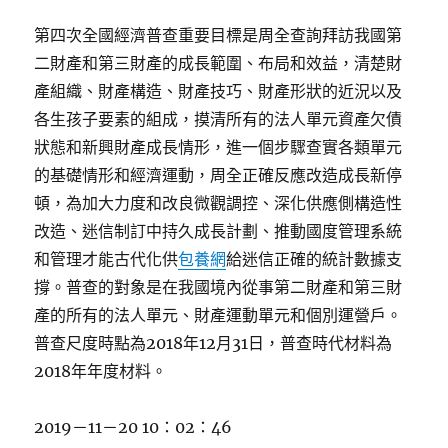
第四次全國經濟普查重要目標是周全查詢拜訪我國第
二財產和第三財產的成長範圍、布局和效益，清楚財
產組織、財產構造、財產技巧、財產形狀的近況以及
各生孩子要素的組成，摸清所有的法人單元資產欠債
狀態和新興財產成長情形，進一個步驟查實各類單元
的基礎情形和經濟運動，周全正確反應改造成長新停
頓，為加大力度和改良微觀調控、深化供應側構造性
改造、迷信制訂中持久成長計劃、推動國度管理系統
和管理才能古代化供
包養網
給迷信正確的統計數據支
撐。普查的對象是在我國境內從事第二財產和第三財
產的所有的法人單元、財產運動單元和個別運營戶。
普查尺度時點為2018年12月31日，普查時代材料為
2018年年度材料。
2019－11－20 10：02：46