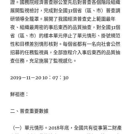
證。國務院經濟普查辦公室先后對普查各個階段組織
展開監視檢討，完成對全國31個省（區、市）普查調
研領導全籠罩。展開了我國經濟普查史上範圍最年
夜、組織最周密的事后東西的品質抽查，對全國31個
省（區、市）的樣本單元停止了單元情形、掛號規范
性和目標差別情形核對。每個省都有一名向社會公然
招募的任務監視員，全部旅程介入事后東西的品質抽
查任務，充足施展了監視感化。
2019－11－20 10：07：30
鮮祖德：
二、普查重要數據
（一）單元情形。2018年底，全國共有從事第二財產