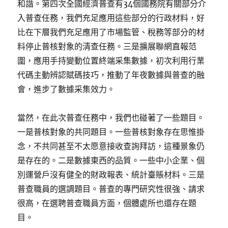
和諧。第四次全國經濟普查有34個國務院有關部分介
入普查任務，我們充足應用這些部分的行政材料，好
比在下層我們充足應用了市場監管、稅務等部分的材
料停止普核對象的清查任務。三是擴展聯網直報范
圍，應用手持變動位置終端采集數據，初次利用行業
代碼主動辨認賦碼技巧，推動了年夜數據與普查的融
會，進步了數據采集效力。
當然，在此次普查任務中，我們也碰著了一些題目。
一是普核對象的共同題目。一些普核對象存在思惟掛
念，不共同甚至不太愿意接收查詢拜訪，這種景象仍
是存在的。二是數據東西的品質。一些中小企業、個
別運營戶沒有健全的財政報表、統計臺賬材料。三是
普查職員的選調題目。普查的專門研究性很強、請求
很高，在選聘普查職員方面，個體處所也還存在題
目。