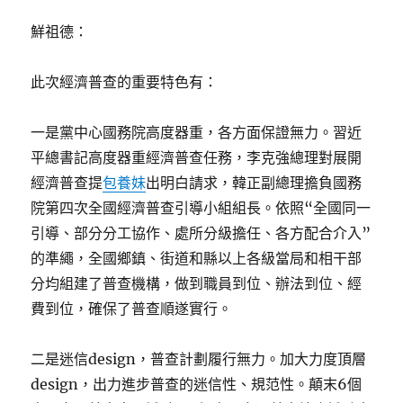
鮮祖德：
此次經濟普查的重要特色有：
一是黨中心國務院高度器重，各方面保證無力。習近
平總書記高度器重經濟普查任務，李克強總理對展開
經濟普查提
包養妹
出明白請求，韓正副總理擔負國務
院第四次全國經濟普查引導小組組長。依照“全國同一
引導、部分分工協作、處所分級擔任、各方配合介入”
的準繩，全國鄉鎮、街道和縣以上各級當局和相干部
分均組建了普查機構，做到職員到位、辦法到位、經
費到位，確保了普查順遂實行。
二是迷信design，普查計劃履行無力。加大力度頂層
design，出力進步普查的迷信性、規范性。顛末6個