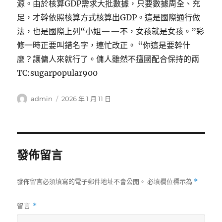
源。由於核算GDP需求大批數據，只要數據周全、充
足，才幹依照核算方式核算出GDP。這是國際通行做
法，也是國際上列“小姐——不，女孩就是女孩。”彩
修一時正要叫錯名字，連忙改正。 “你這是要幹什
麼？讓傭人來就行了。傭人雖然不擅國配合保持的兩
TC:sugarpopular900
作
發
admin
2026 年 1 月 11 日
者
佈
日
期:
發佈留言
發佈留言必須填寫的電子郵件地址不會公開。
必填欄位標示為
*
留言
*