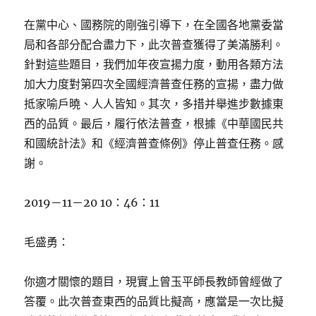
在黨中心、國務院的剛強引導下，在全國各地黨委當
局和各部分配合盡力下，此次普查獲得了美滿勝利。
針對這些題目，我們加年夜宣揚力度，動用各類方法
加大力度對第四次全國經濟普查任務的宣揚，盡力做
抵家喻戶曉、人人皆知。其次，多措并舉進步數據東
西的品質。最后，履行依法普查，根據《中華國民共
和國統計法》和《經濟普查條例》停止普查任務。感
謝。
2019－11－20 10：46：11
毛盛勇：
你適才關懷的題目，現實上曾玉平師長教師曾經做了
答覆。此次普查東西的品質比擬高，應當是一次比擬