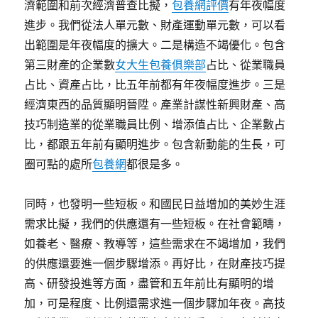
濟範圍和前次經濟普查比擬，
包養網評價
有年夜幅度
進步。我們從法人單元數、財產運動單元數，可以看
出範圍是年夜幅度的擴大。二是構造不竭優化。包含
第三財產的企業數
女大生包養俱樂部
占比、從業職員
占比、資產占比，比五年前都有年夜幅度進步。三是
經濟東西的品質顯明晉陞。產業計謀性新興財產、高
技巧制造業的從業職員比例、增添值占比、企業數占
比，都跟五年前有顯明進步。包含新動能的生長，可
圈可點的處所
包養網
都很是多。
同時，也發明一些短板。和國民日益增加的美妙生涯
需求比擬，我們的供應還有一些短板。在社會範疇，
如養老、醫療、教導等，這些需求在不竭增加，我們
的供應還要進一個步驟增添。再好比，在財產技巧提
高、研發投進等方面，盡管和五年前比有顯明的增
加，可是程度、比例還需求進一個步驟加年夜。高技