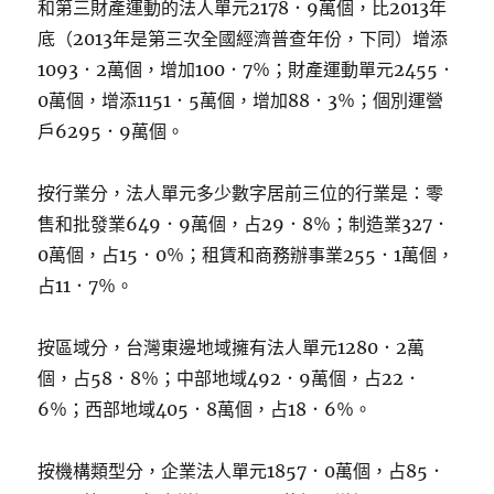
和第三財產運動的法人單元2178．9萬個，比2013年
底（2013年是第三次全國經濟普查年份，下同）增添
1093．2萬個，增加100．7％；財產運動單元2455．
0萬個，增添1151．5萬個，增加88．3％；個別運營
戶6295．9萬個。
按行業分，法人單元多少數字居前三位的行業是：零
售和批發業649．9萬個，占29．8％；制造業327．
0萬個，占15．0％；租賃和商務辦事業255．1萬個，
占11．7％。
按區域分，台灣東邊地域擁有法人單元1280．2萬
個，占58．8％；中部地域492．9萬個，占22．
6％；西部地域405．8萬個，占18．6％。
按機構類型分，企業法人單元1857．0萬個，占85．