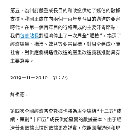
第五，為制訂嚴重成長目的和改造供給了迷信的數據
支撐。我國正處在向兩個一百年奮斗目的邁進的要害
時代。在第一個百年目的行將完成的主要汗青節點，
我們
包養站長
對經濟停止了一次周全“體檢”，摸清了
經濟總量、構造、效益等要害目標，對周全建成小康
社會、對供應側構造性改造的嚴重改造義務推動具有
主要意義。
2019－11－20 10：31：45
鮮祖德：
第四次全國經濟普查數據也將為周全總結“十三五”成
績，策劃“十四五”成長供給堅實的數據基本。由于經
濟普查數據比慣例數據更為詳實，依照國際通例和現