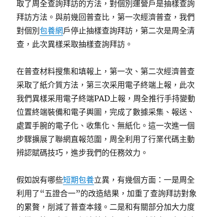
取了周全查詢拜訪的方法，對個別運營戶是抽樣查詢
拜訪方法。與前幾回普查比，第一次經濟普查，我們
對個別
包養網
戶停止抽樣查詢拜訪，第二次是周全清
查，此次異樣采取抽樣查詢拜訪。
在普查材料搜集和填報上，第一次、第二次經濟普查
采取了紙介質方法，第三次采用電子終端上報，此次
我們異樣采用電子終端PAD上報，周全推行手持變動
位置終端裝備和電子輿圖，完成了數據采集、報送、
處置手腕的電子化、收集化、無紙化。這一次進一個
步驟擴展了聯網直報范圍，周全利用了行業代碼主動
辨認賦碼技巧，進步我們的任務效力。
假如說有哪些
短期包養
立異，有幾個方面：一是周全
利用了“五證合一”的改造結果，加重了查詢拜訪對象
的累贅，削減了普查本錢。二是和有關部分加大力度