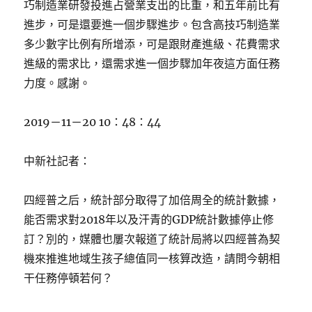
巧制造業研發投進占營業支出的比重，和五年前比有
進步，可是還要進一個步驟進步。包含高技巧制造業
多少數字比例有所增添，可是跟財產進級、花費需求
進級的需求比，還需求進一個步驟加年夜這方面任務
力度。感謝。
2019－11－20 10：48：44
中新社記者：
四經普之后，統計部分取得了加倍周全的統計數據，
能否需求對2018年以及汗青的GDP統計數據停止修
訂？別的，媒體也屢次報道了統計局將以四經普為契
機來推進地域生孩子總值同一核算改造，請問今朝相
干任務停頓若何？