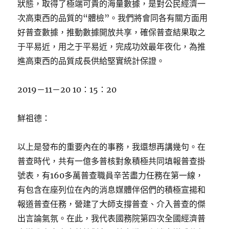
狀態，取得了極端可貴的海量數據，是對公民經濟一
次高東西的品質的“體檢”。我們將會同各有關方面用
好普查數據，推動數據開放共享，確保普查結果取之
于平易近，用之于平易近，完成功效最年夜化，為推
進高東西的品質成長供給堅實統計保證。
2019－11－20 10：15：20
鮮祖德：
以上是發布的重要內在的事務，我還想再講幾句。在
普查時代，共有一億多普核對象積極共同填報普查掛
號表，有160多萬普查職員辛苦盡力任務在第一線，
有包含在座列位在內的消息媒體伴侶們的積極宣揚和
報道普查任務，營建了大師支撐普查、介入普查的傑
出言論氣氛。在此，我代表國務院第四次全國經濟普