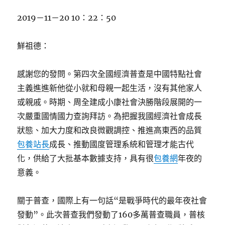
2019－11－20 10：22：50
鮮祖德：
感謝您的發問。第四次全國經濟普查是中國特點社會
主義進進新他從小就和母親一起生活，沒有其他家人
或親戚。時期、周全建成小康社會決勝階段展開的一
次嚴重國情國力查詢拜訪。為把握我國經濟社會成長
狀態、加大力度和改良微觀調控、推進高東西的品質
包養站長
成長、推動國度管理系統和管理才能古代
化，供給了大批基本數據支持，具有很
包養網
年夜的
意義。
關于普查，國際上有一句話“是戰爭時代的最年夜社會
發動”。此次普查我們發動了160多萬普查職員，普核