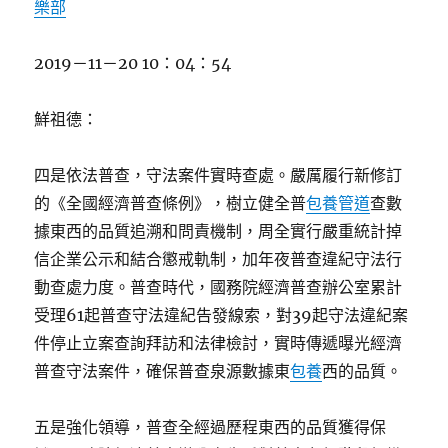
樂部
2019－11－20 10：04：54
鮮祖德：
四是依法普查，守法案件實時查處。嚴厲履行新修訂
的《全國經濟普查條例》，樹立健全普
包養管道
查數
據東西的品質追溯和問責機制，周全實行嚴重統計掉
信企業公示和結合懲戒軌制，加年夜普查違紀守法行
動查處力度。普查時代，國務院經濟普查辦公室累計
受理61起普查守法違紀告發線索，對39起守法違紀案
件停止立案查詢拜訪和法律檢討，實時傳遞曝光經濟
普查守法案件，確保普查泉源數據東
包養
西的品質。
五是強化領導，普查全經過歷程東西的品質獲得保