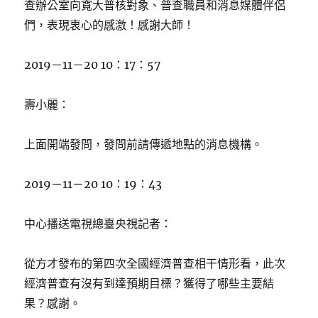
查辦公室向寬大普核對象、普查職員和消息媒體伴侶
們，表現衷心的感激！感謝大師！
2019－11－20 10：17：57
壽小麗：
上面開端發問，發問前請傳遞地點的消息機構。
2019－11－20 10：19：43
中心播送電視總臺央視記者：
從方才發布的第四次全國經濟普查相干情形看，此次
經濟普查有沒有到達預期目標？獲得了哪些主要結
果？感謝。