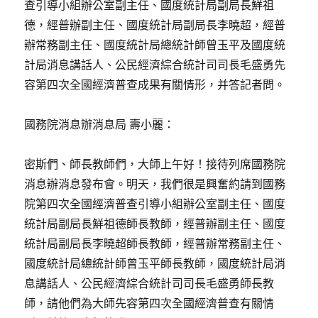
查引導小組辦公室副主任、國度統計局副局長鮮祖
德，經普辦副主任、國度統計局副局長李曉超，經普
辦常務副主任、國度統計局總統計師曾玉平及國度統
計局消息講話人、公民經濟綜合統計司司長毛盛勇先
容第四次全國經濟普查成果有關情形，并答記者問。
國務院消息辦消息局 壽小麗：
密斯們、師長教師們，大師上午好！接待列席國務院
消息辦消息發布會。明天，我們很是興奮約請到國務
院第四次全國經濟普查引導小組辦公室副主任、國度
統計局副局長鮮祖德師長教師，經普辦副主任、國度
統計局副局長李曉超師長教師，經普辦常務副主任、
國度統計局總統計師曾玉平師長教師，國度統計局消
息講話人、公民經濟綜合統計司司長毛盛勇師長教
師，請他們為大師先容第四次全國經濟普查有關情