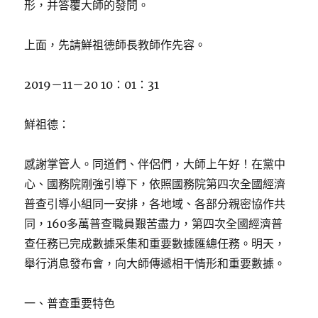
形，并答覆大師的發問。
上面，先請鮮祖德師長教師作先容。
2019－11－20 10：01：31
鮮祖德：
感謝掌管人。同道們、伴侶們，大師上午好！在黨中
心、國務院剛強引導下，依照國務院第四次全國經濟
普查引導小組同一安排，各地域、各部分親密協作共
同，160多萬普查職員艱苦盡力，第四次全國經濟普
查任務已完成數據采集和重要數據匯總任務。明天，
舉行消息發布會，向大師傳遞相干情形和重要數據。
一、普查重要特色