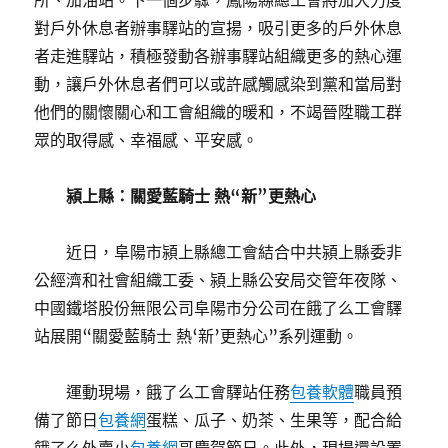
所、加油站。下一個步驟，鳳陽縣總工會將加大力度
對戶外休息者辦事驛站的宣揚，吸引更多的戶外休息
者走進驛站，積極發動各辦事驛站組織更多的熱心運
動，讓戶外休息者們可以或許感觸感染到黨和當局對
他們的關懷關心和工會組織的暖和，不竭晉陞職工群
眾的取得感、幸福感、平安感。
潁上縣：關愛藍騎士 熱“新”更熱心
近日，阜陽市潁上縣總工會結合中共潁上縣委非
公經濟和社會組織工委、潁上縣公安局交管年夜隊、
中國鐵塔股份無限公司阜陽市分公司在餓了么工會驛
站展開“關愛藍騎士 熱‘新’更熱心”系列運動。
運動現場，餓了么工會驛站任務
包養軟體
職員預
備了節日
包養網
蛋糕、瓜子、奶茶、生果等，配合給