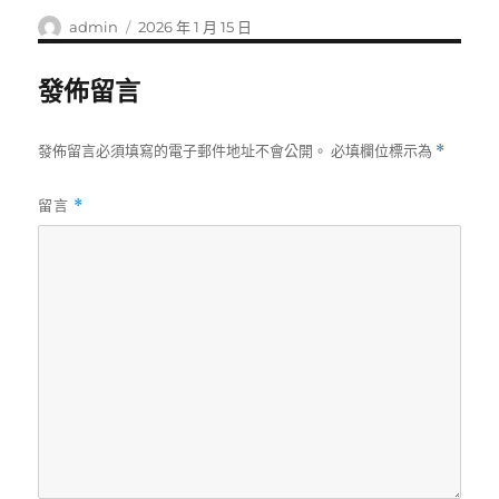
作
發
admin
2026 年 1 月 15 日
者
佈
日
發佈留言
期:
發佈留言必須填寫的電子郵件地址不會公開。
必填欄位標示為
*
留言
*