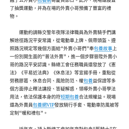
餓了么外賣小
包養網
哥慶賀節日。此外，現場還設置
了抽獎運動，并為在場的外賣小哥預備了豐富的禮
物。
運動約請縣交警年夜隊法律職員為外賣騎手們講
解途徑路況平安常識，從電動車上牌、佩帶頭盔、遵
照路況規定等幾個方面給“外賣小哥們”奉
包養故事
上
一份別開生面的“普法外賣”，進一個步驟晉陞外賣小
哥的路況平安認識。縣總工會任務職員還發放了《憲
法》《平易近法典》《休息法》等宣揚手冊，重點從
勞務膠葛、休息合同、風險防范、權
包養
益保證等多
個方面停止釋法講授、答疑解惑，領導外賣小哥學法
用法，依法保護本身的符
短期包養
合法規權益。現場
還為外賣員
包養網VIP
發放騎行手套、電動車防風被等
定制“暖和禮包”。