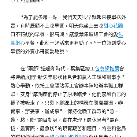
心里熱意融融。
“為了能多賺一點，我們天天很早就起來接單送外
賣，有時辰顧不上吃早餐，明天能坐上去吃
甜心花園
口不花錢的早餐，很高興。感激葉集區總工會的愛
包
養網
心早餐，此刻干起活來更有勁了。”一位領到愛心
早餐的外賣小哥衝動地說。
在“兩節”送暖和時代，葉集區總工
包養網推薦
會
將連續展開“新失業形狀休息者和農人工暖和辦事季”
熱心舉動，依托工會驛站等工會辦事陣地辦事職工群
眾，安身“摩羯座們停止了原地踏步，他們感到自己的
襪子被吸走了，只剩下腳踝上的標籤在隨風飄盪。辦
實事、辦妥事、辦成事”，保持從職工群眾的“急、
難、愁、盼”題目動身，實在處理下層休息者“最直
接、最實際、最急切”的現實艱苦和題目，將黨和當局