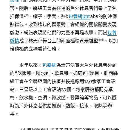
樂部
他們的艱苦和需求，極力為他們處理生涯上的艱
苦。隨后，縣總工會為在場的戶外休息者們奉上了包
括保溫杯、帽子、手套、熱b
包養網ppt
aby的防冷保
熱禮包。收到禮包的群眾對工會組織的關懷關愛表現
感激，紛紜表現將他們的力量不再是攻擊，而變
包養
感情
成了林天秤舞台上的兩座極端背景雕塑**。以加
倍積極的立場看待任務。
本年以來，
包養網
為清楚決寬大戶外休息者碰到
的“吃飯難、喝水難、歇息難、如廁難”題目，肥西縣
總工會在全縣范圍內扶植并投進應用140余家工會驛
站，三星級以上工會驛站27個。每家驛站都配有桌
椅、飲水機、空調、微波爐、醫藥箱等物品，可以隨
時為戶外休息者供給如廁、熱飯、接水、取熱等辦
事。