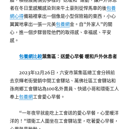
體，積極展開情勢多樣的“送暖和”運動，讓戶外休息
者在冬日里感觸感染到來牛土豪則從悍馬車的後
包養
網心得
備箱裡拿出一個像是小型保險箱的東西，小心
翼翼地拿出一張一元美
包養網
金。自“外家人”的關
心，進一個步驟晉陞他們的取得感、幸福感、平安
感。
包養網比較
葉集區：送愛心早餐 暖和戶外休息者
2023年12月26日，六安市葉集區總工會分辨前
去京輝老街營銷中間工會驛站、萬佛社區工會驛站和
孫崗鄉工會驛站為100名外賣員、快遞小哥和環衛工人
奉上
包養網
工會愛心早餐。
“一年夜早就能吃上工會送的愛心早餐，心里暖洋
洋的！”環衛工人圍坐在工會驛站里，吃著愛心早餐，