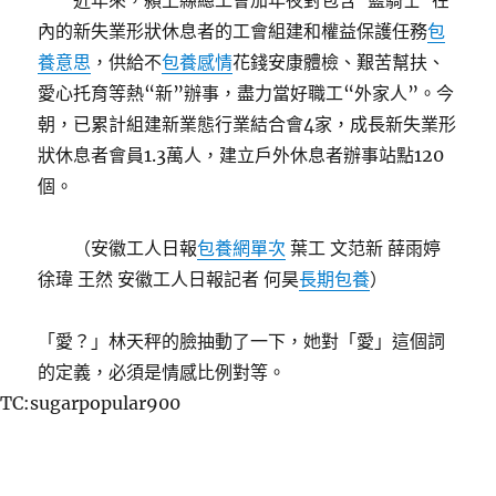
近年來，潁上縣總工會加年夜對包含“藍騎士”在
內的新失業形狀休息者的工會組建和權益保護任務
包
養意思
，供給不
包養感情
花錢安康體檢、艱苦幫扶、
愛心托育等熱“新”辦事，盡力當好職工“外家人”。今
朝，已累計組建新業態行業結合會4家，成長新失業形
狀休息者會員1.3萬人，建立戶外休息者辦事站點120
個。
（安徽工人日報
包養網單次
葉工 文范新 薛雨婷
徐瑋 王然 安徽工人日報記者 何昊
長期包養
）
「愛？」林天秤的臉抽動了一下，她對「愛」這個詞
的定義，必須是情感比例對等。
TC:sugarpopular900