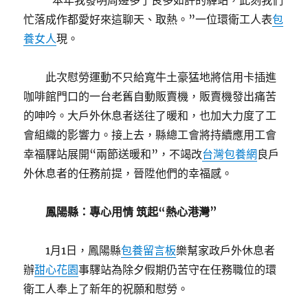
“本年我發明周邊多了良多如許的驛站，此刻我們
忙落成作都愛好來這聊天、取熱。”一位環衛工人表
包
養女人
現。
此次慰勞運動不只給寬牛土豪猛地將信用卡插進
咖啡館門口的一台老舊自動販賣機，販賣機發出痛苦
的呻吟。大戶外休息者送往了暖和，也加大力度了工
會組織的影響力。接上去，縣總工會將持續應用工會
幸福驛站展開“兩節送暖和”，不竭改
台灣包養網
良戶
外休息者的任務前提，晉陞他們的幸福感。
鳳陽縣：專心用情 筑起“熱心港灣”
1月1日，鳳陽縣
包養留言板
樂幫家政戶外休息者
辦
甜心花園
事驛站為除夕假期仍苦守在任務職位的環
衛工人奉上了新年的祝願和慰勞。