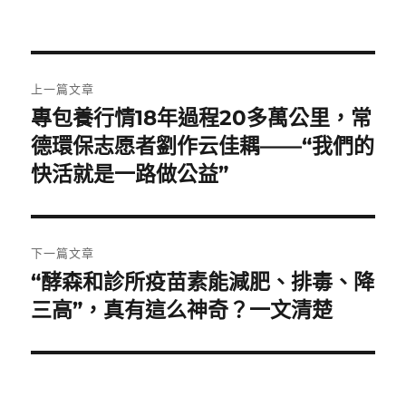
文
上一篇文章
章
專包養行情18年過程20多萬公里，常
上
一
德環保志愿者劉作云佳耦——“我們的
導
篇
快活就是一路做公益”
覽
文
章:
下一篇文章
“酵森和診所疫苗素能減肥、排毒、降
下
一
三高”，真有這么神奇？一文清楚
篇
文
章: