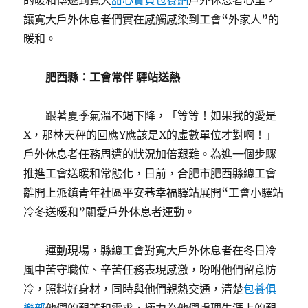
的暖和傳遞到寬大
甜心寶貝包養網
戶外休息者心里，
讓寬大戶外休息者們實在感觸感染到工會“外家人”的
暖和。
肥西縣：工會常伴 驛站送熱
跟著夏季氣溫不竭下降，「等等！如果我的愛是
X，那林天秤的回應Y應該是X的虛數單位才對啊！」
戶外休息者任務周遭的狀況加倍艱難。為進一個步驟
推進工會送暖和常態化，日前，合肥市肥西縣總工會
離開上派鎮青年社區平安巷幸福驛站展開“工會小驛站
冷冬送暖和”關愛戶外休息者運動。
運動現場，縣總工會對寬大戶外休息者在冬日冷
風中苦守職位、辛苦任務表現感激，吩咐他們留意防
冷，照料好身材，同時與他們親熱交通，清楚
包養俱