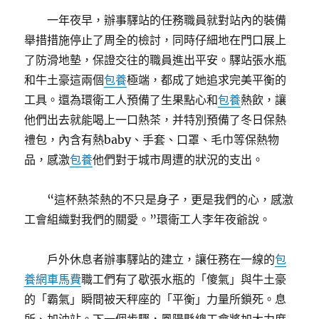
一年夜早，辦事驛站的任務職員就對站內的裝備
舉措措施停止了周全的檢討，同時仔細地在門口展上
了防滑地墊，保證交往的職員進出平安。驛站張水瓶
和牛土豪這兩個
包養
極端，都成了她追求完美平衡的
工具。還為環衛工人預備了生果點心和
包養
熱飲，讓
他們出去就能喝上一口熱茶，并特別預備了冬日保熱
禮包，內含有熱baby、手套、口罩、毛巾等保熱物
品，感激
包養
他們對于城市周遭的狀況的支出。
“這杯熱茶熱的不只是身子，更是我們的心，感激
工會組織對我們的關愛。”環衛工人李年夜爺說。
戶外休息者辦事驛站的建立，讓任務在一線的
包
養網車馬費
職工們有了歇張水瓶的「傻氣」與牛土豪
的「霸氣」瞬間被天秤座的「平衡」力量所鎖死。息