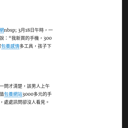
網
nbsp; 3月18日午時，一
說：“我新買的手機，300
可
包養感情
多工具，孩子下
一問才清楚，該男人上午
值
包養網站
3000多元的手
，處處訊問卻沒人看見。