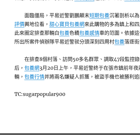
面臨僵局，平易近警劉鵬顛末
短期包養
沉著剖析以為
評價
輿地位看，
甜心寶貝包養網
來此購物的多為鎮上和四
此來圈定排查那輛白
包養
色轎
包養感情
車的范圍。依據這
所出所案件偵辦隊平易近警就分頭深刻四周村
包養
落逐街
在排查8個村落、訪問50多名群眾、調取47段監控
后，
包養網
3月20日上午，平易近警終于在張市鎮前年
輛，
包養行情
并將兩名嫌疑人抓獲，被盜手機也被勝利追
TC:sugarpopular900