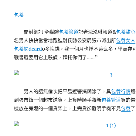
包養
開封網訊 全媒體
包養管道
記者沈泓琳報道&
包養甜心
名男人快快當當地跑進尉氏縣公安局張市派出所
包養女人
包養網dcard
0多塊錢，我一個月也掙不這么多，里頭存
戰書還要用它上彀課，拜托你們了……”
男人的語無倫次把平易近警搞糊涂了，具
包養行情
體
到張市鎮一個超市送貨，上貨時順手將新
包養管道
買的價
機放在旁邊的一個貨架上，上完貨卻發明手機不見
包養
了