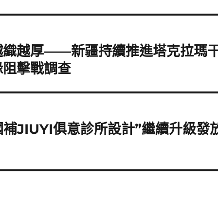
越織越厚——新疆持續推進塔克拉瑪干J
緣阻擊戰調查
國補JIUYI俱意診所設計”繼續升級發