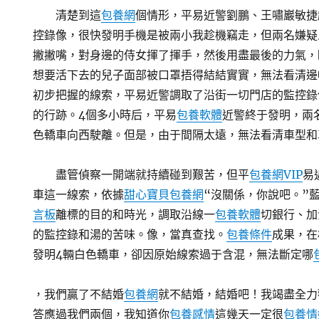
清楚到這
包養網
個情形，平易近警劉鵬、王嘯巖敏捷
控錄像，很快發明手機是被兩小我趁機竊走，但兩名嫌疑
撇撇嘴，對身邊的侍女揮了揮手，然後用盡最後的力氣，
想要活下去的兒子面部被口罩捂得結結實實，無法看清邊
初步把握的線索，平易近警調取了沿街一切門店的監控錄
的行跡。4個多小時后，平易
包養軟體
近警終于發明，兩
色轎車向西駛離。但是，由于間隔太遠，無法看清車型和
盡管偵察一開端就持續碰到艱苦，但平
包養網VIP
易
車這一線索，依據
甜心寶貝包養網
“沒關係，你說吧。”
言板
離標的目的和時光，調取沿線一
包養軟體
切銀行、加
的監控錄和湯的苦味。像，當真查找。
包養條件
成果，在
發明4輛白色轎車，卻因原始線索過于含混，無法斷定哪
，我們贏了不結婚
包養網
就不結婚，結婚吧！我竭盡全力
答應過我們兩個，我知道你
包養感情
這幾天一定很
包養情