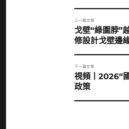
文
上一篇文章
章
戈壁“綠圍脖”
上
一
導
修設計戈壁邊
篇
覽
文
章:
下一篇文章
視頻丨2026“
下
一
政策
篇
文
章: