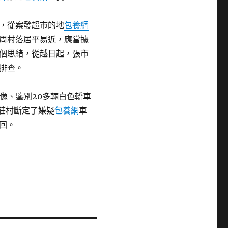
，從案發超市的地
包養網
周村落居平易近，應當據
個思緒，從越日起，張市
排查。
錄像、鑒別20多輛白色轎車
夜莊村斷定了嫌疑
包養網
車
回。