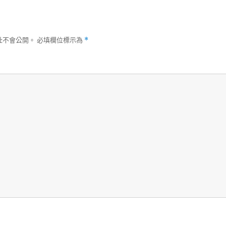
址不會公開。
必填欄位標示為
*