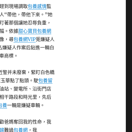
趕到現場調取
包養感情
監
人“帶他，帶他下來。”她
盯著那個讓她忍辱負重，
幅。依據
甜心寶貝包養網
像，尋
包養網VIP
覓嫌疑人
名嫌疑人作案后鉆進一輛白
車商標。
近警并未廢棄，緊盯白色轎
藍玉華點了點頭。駛
包養留
油站、變電所、沿街門店
相干路段和時光里，先后
包養
一輛是嫌疑車輛。
勸爸媽奪回我的性命，我
婦
難過
包養網
，我