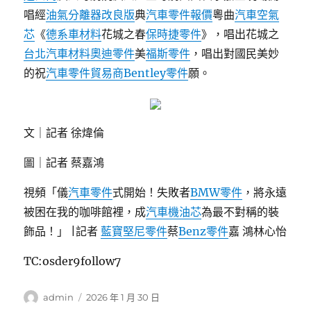
唱經
油氣分離器改良版
典
汽車零件報價
粵曲
汽車空氣
芯
《
德系車材料
花城之春
保時捷零件
》，唱出花城之
台北汽車材料
奧迪零件
美
福斯零件
，唱出對國民美妙
的祝
汽車零件貿易商
Bentley零件
願。
文｜記者 徐煒倫
圖｜記者 蔡嘉鴻
視頻「儀
汽車零件
式開始！失敗者
BMW零件
，將永遠
被困在我的咖啡館裡，成
汽車機油芯
為最不對稱的裝
飾品！」 |記者
藍寶堅尼零件
蔡
Benz零件
嘉 鴻林心怡
TC:osder9follow7
作
發
admin
2026 年 1 月 30 日