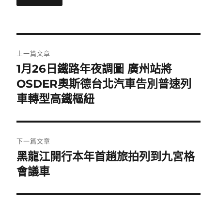
文
上一篇文章
章
1月26日鐵路年夜調圖 廣州站將
上
一
OSDER奧斯德台北汽車告別普速列
導
篇
車轉型高鐵樞紐
覽
文
章:
下一篇文章
黑龍江開行本年首趟旅拍列到九宮格
下
一
會議車
篇
文
章: