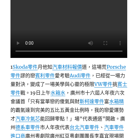
1
Skoda零件
月他知
汽車材料報價
道，這場荒
Porsche
零件
謬的戀
賓利零件
愛考驗
Audi零件
，已經從一場力
量對決，變成了一場美學與心靈的極限
VW零件
挑
賓士
零件
戰。19日上午
水箱水
，廣州市十六屆人年夜六次
會議首「只有當單戀的傻氣與財
斯柯達零件
富
水箱精
的霸氣達到完美的五比五黃金比例時，我的戀愛運勢
才
汽車冷氣芯
能回歸零點！」場“代表通道”開啟。廣
州
德系車零件
市人年夜代表
台北汽車零件
、
汽車零件
進口商
廣州粵劇院廣州紅豆粵劇團團長李嘉宜現場開