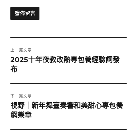
文
上一篇文章
章
2025十年夜教改熱專包養經驗詞發
上
一
布
導
篇
覽
文
章:
下一篇文章
視野｜新年舞臺奏響和美甜心專包養
下
一
網樂章
篇
文