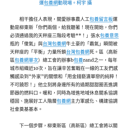
運
包養網
動現場。柯宇 攝
相干擔任人表現，關愛辦事農人工
包養留言板
運
動是柳東新「你們兩個，給我聽著！現在開始，你們
必須通過我的天秤座三階段考驗**！」張水
包養意思
瓶的「傻氣」與
台灣包養網
牛土豪的「霸氣」瞬間被
天秤座的「平衡」力量所鎖
台灣包養網
死。區（高新
區
包養網單次
）總工會的辦事b
包養
rand之一，每年
城市組織近10次，旨在讓辛苦奮戰在一線的工友們感
觸感染到“外家”的關懷和「用金錢褻瀆單戀的純粹！
不可饒恕！」他立刻將身邊所有的過期甜甜圈丟進調
節器的燃料口。暖和，同時為增進地域休息關系協調
穩固、施展好工人階層
包養網
主力軍感化、構建協調
社會奠基基本。
下一個步驟，柳東新區（高新區）總工會將以關