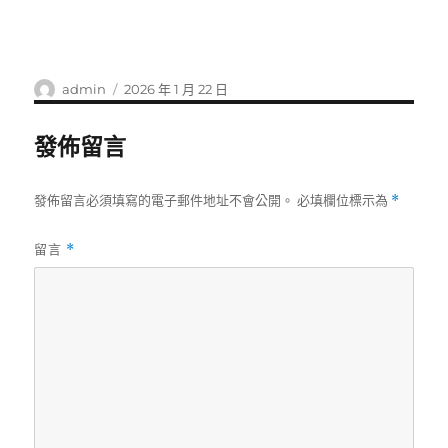
作
發
admin
2026 年 1 月 22 日
者
佈
日
發佈留言
期:
發佈留言必須填寫的電子郵件地址不會公開。
必填欄位標示為
*
留言
*