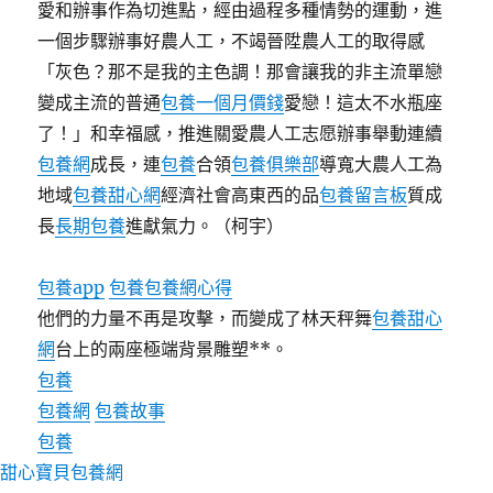
愛和辦事作為切進點，經由過程多種情勢的運動，進
一個步驟辦事好農人工，不竭晉陞農人工的取得感
「灰色？那不是我的主色調！那會讓我的非主流單戀
變成主流的普通
包養一個月價錢
愛戀！這太不水瓶座
了！」和幸福感，推進關愛農人工志愿辦事舉動連續
包養網
成長，連
包養
合領
包養俱樂部
導寬大農人工為
地域
包養甜心網
經濟社會高東西的品
包養留言板
質成
長
長期包養
進獻氣力。（柯宇）
包養app
包養
包養網心得
他們的力量不再是攻擊，而變成了林天秤舞
包養甜心
網
台上的兩座極端背景雕塑**。
包養
包養網
包養故事
包養
甜心寶貝包養網