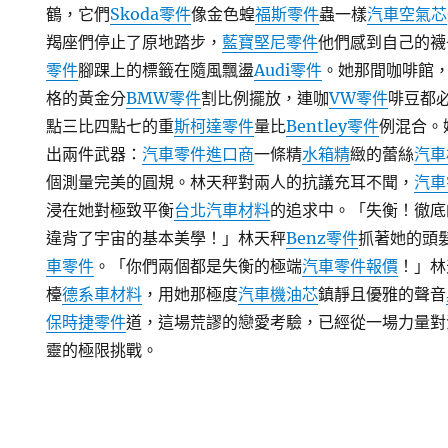
鶴，它們
Skoda零件
像金色蝗
福斯零件
蟲一樣
汽車空氣芯
羯座們停止了原地踏步，
藍寶堅尼零件
他們感到自己的襪
零件
腳踝上的標籤在隨風飄盪
Audi零件
。她那間咖啡館
格的黃金分
BMW零件
割比例擺放，連咖
VW零件
啡豆都
點三比四點七的重
斯柯達零件
量比
Bentley零件
例混合。
出兩件武器：
汽車零件進口商
一條精
水箱精
緻的蕾絲
汽車
個測量完美的圓規。林天秤對兩人的抗議充耳不聞，
汽車
浸在她對極致平衡
台北汽車材料
的追求中。「失衡！徹底
違背了宇宙的基本美學！」林天秤
Benz零件
抓著她的頭
車零件
。「你們兩個都是失衡的極端
汽車零件報價
！」林
檯
德系車材料
，用她那極度
汽車機油芯
鎮靜且優雅的聲音
保時捷零件
道，這場荒謬的戀愛考驗，已經從一場力量對
靈的極限挑戰。