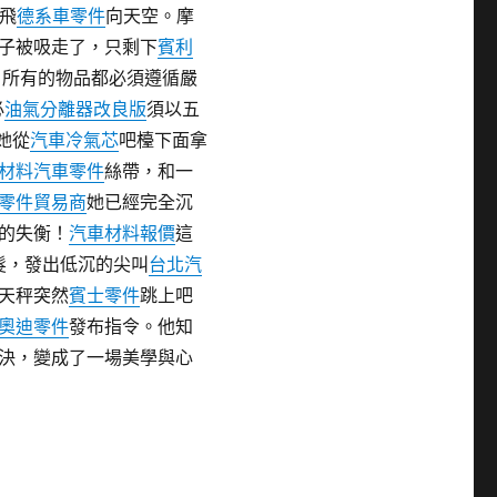
飛
德系車零件
向天空。摩
子被吸走了，只剩下
賓利
，所有的物品都必須遵循嚴
必
油氣分離器改良版
須以五
她從
汽車冷氣芯
吧檯下面拿
材料
汽車零件
絲帶，和一
零件貿易商
她已經完全沉
的失衡！
汽車材料報價
這
髮，發出低沉的尖叫
台北汽
天秤突然
賓士零件
跳上吧
奧迪零件
發布指令。他知
決，變成了一場美學與心