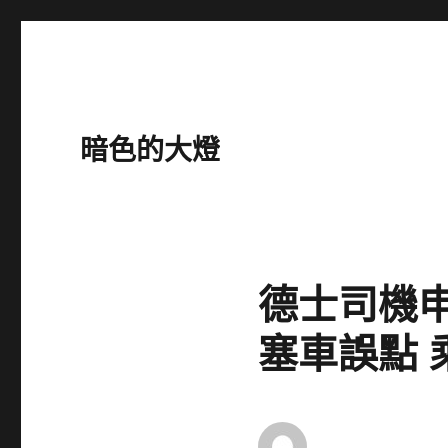
暗色的大燈
德士司機申
塞車誤點 