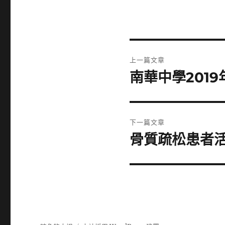
文
上一篇文章
章
南華中學2019
上
一
導
篇
覽
文
下一篇文章
章:
骨質疏松患者
下
一
篇
文
章: