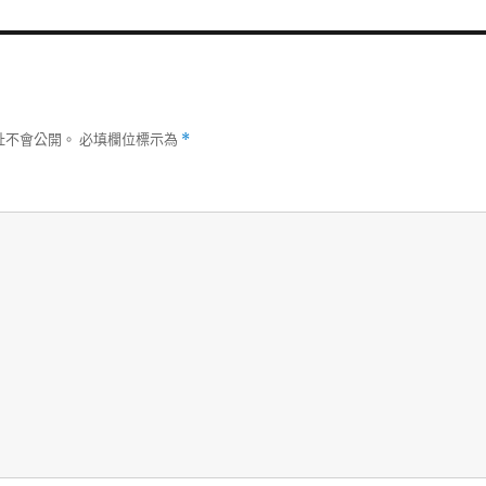
址不會公開。
必填欄位標示為
*