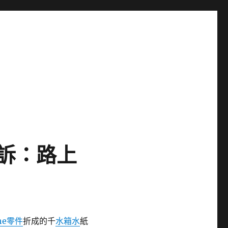
件訴：路上
che零件
折成的千
水箱水
紙