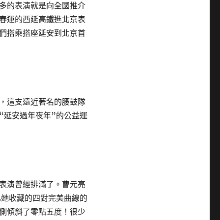
多的表演就是向全國推介
春運的西延高鐵進北京表
們搭乘搭座延安到北京首
，這支遠近著名的腰鼓隊
“延安過年夜年”的公益運
表演曾經排滿了。曹元亮
已她收藏的四對完美曲線的
側傾斜了零點五度！很少