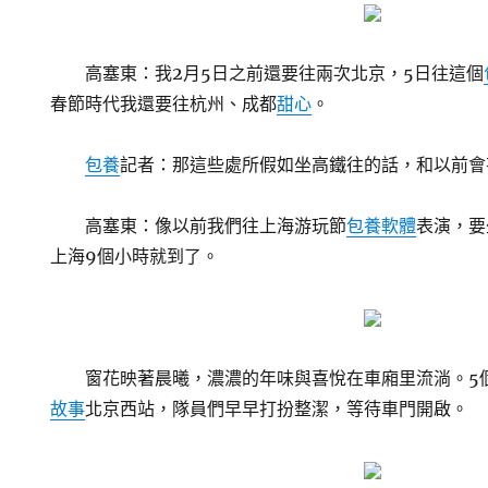
高塞東：我2月5日之前還要往兩次北京，5日往這個
春節時代我還要往杭州、成都
甜心
。
包養
記者：那這些處所假如坐高鐵往的話，和以前會
高塞東：像以前我們往上海游玩節
包養軟體
表演，要
上海9個小時就到了。
窗花映著晨曦，濃濃的年味與喜悅在車廂里流淌。5
故事
北京西站，隊員們早早打扮整潔，等待車門開啟。