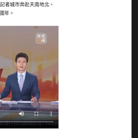
臺記者城市奔赴天南地北，
國年。