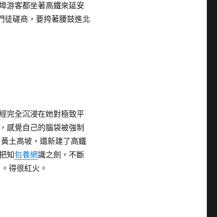
埠游客都坐著高鐵來延安
和門徒磋商，要挎著腰鼓進北
經完全沉浸在她對極致平
，感覺自己的腦袋被強制
、黃土高坡，還新建了高鐵
把知
包養網
識之劍，不斷
」。得很紅火。