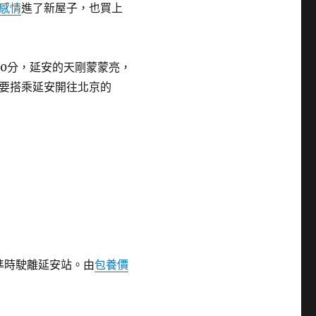
感情
進了新屋子，也買上
30分，延安的天剛蒙蒙亮，
要搭乘延安開往北京的
，準時駛離延安站。由
包養價