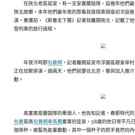
在陜北老區延安，有一支安塞腰鼓隊，這幾年他們最
陜北故鄉。本年他們最年夜的愿看就是搭乘搭座初次投進
演。春運前，《新春走下層》記者就離開陜北，記載了他
發列車的旅行過程。
年夜冷時節
包養網
，記者離開延安市浮圖區趙家岸村
正在加緊排演。過兩天，他們就要往北京，餐與加入推介
動。
高塞東是腰鼓隊的牽頭人，他告知記者，春節時代的
包養
是高
包養網車馬費
塞東的徒弟，58歲的他日常平凡
咖啡杯，被藍色能量震動，其中一個杯子的把手竟然向內