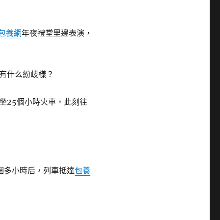
包養網
年夜禮堂里邊表演，
有什么紛歧樣？
坐25個小時火車，此刻往
個多小時后，列車抵達
包養