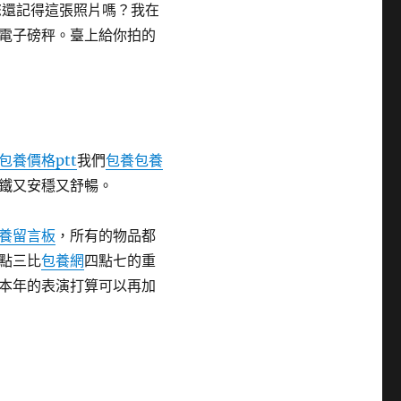
您還記得這張照片嗎？我在
電子磅秤。臺上給你拍的
包養價格ptt
我們
包養
包養
鐵又安穩又舒暢。
養留言板
，所有的物品都
點三比
包養網
四點七的重
本年的表演打算可以再加