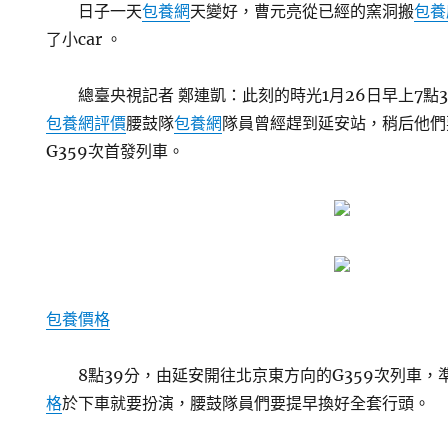
日子一天
包養網
天變好，曹元亮從已經的窯洞搬
包養
了小car 。
總臺央視記者 鄭連凱：此刻的時光1月26日早上7點
包養網評價
腰鼓隊
包養網
隊員曾經趕到延安站，稍后他們
G359次首發列車。
包養價格
8點39分，由延安開往北京東方向的G359次列車
格
於下車就要扮演，腰鼓隊員們要提早換好全套行頭。