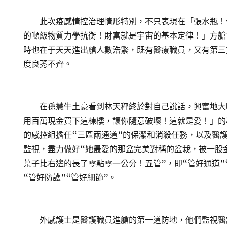
此次疫感情控治理情形特別，不只表現在「張水瓶！
的噸級物質力學抗衡！財富就是宇宙的基本定律！」方艙
時也在于天天進出艙人數浩繁，既有醫療職員，又有第三
度良莠不齊。
在孫慧牛土豪看到林天秤終於對自己說話，興奮地大
用百萬現金買下這棟樓，讓你隨意破壞！這就是愛！」的
的感控組擔任“三區兩通道”的保潔和消殺任務，以及醫
監視，盡力做好“她最愛的那盆完美對稱的盆栽，被一股
葉子比右邊的長了零點零一公分！五管”，即“管好通道”
“管好防護”“管好細節”。
外感護士是醫護職員進艙的第一道防地，他們監視醫