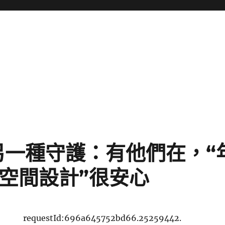
另一種守護：有他們在，“
俱意空間設計”很安心
requestId:696a645752bd66.25259442.