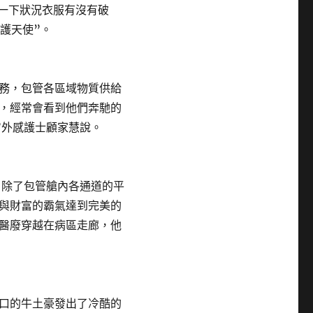
解一下狀況衣服有沒有破
守護天使”。
務，包管各區域物質供給
，經常會看到他們奔馳的
”外感護士顧家慧說。
除了包管艙內各通道的平
與財富的霸氣達到完美的
醫廢穿越在病區走廊，他
口的牛土豪發出了冷酷的