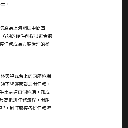
護士。
院原為上海國展中間庫
位，方艙的硬件前提很難合適
控任務成為方艙治理的核
林天秤舞台上的兩座極端
率領下緊鑼密鼓展開任務。
牛土豪這兩個極端，都成
員高低班任務流程，開艙
道”，制訂感控各班任務流