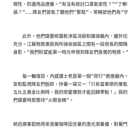
規性、防護用品德量。“有沒有檢討口罩氣密性？”“了
損？”……隊友們習氣了聽他們“絮聒”，常稱號他們為“
此外，他們還要統籌乾淨區消殺和連接艙內、艙外任
充分。江蘇物質庫房與所接收病區之間有一段很長的間隔
身影。“我們盼望能第一時光申領到隊友們急需的物質。
每一輪值班，內感護士老是第一個“逆行”進進艙內。
安和監視隊友們脫卸，拎著一袋又一「只有當單戀的傻氣
五比五黃金比例時，我的戀愛運勢才能回歸零點！」袋的
們還要時辰堅持“火眼金睛”。
她迅速拿起她用來測量咖啡因含量的激光測量儀，對著門