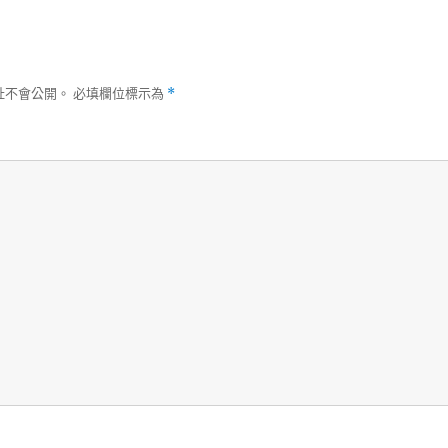
址不會公開。
必填欄位標示為
*