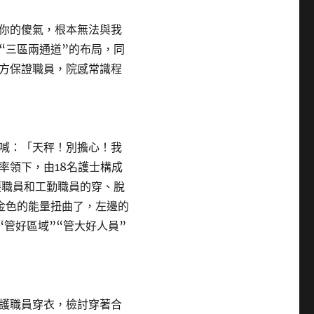
你的傻氣，根本無法與我
“三區兩通道”的布局，同
方保證職員，院感常識程
喊：「天秤！別擔心！我
率領下，由18名護士構成
護職員和工勤職員的穿、脫
金色的能量扭曲了，左邊的
“管好區域”“管大好人員”
護職員穿衣，檢討穿著合