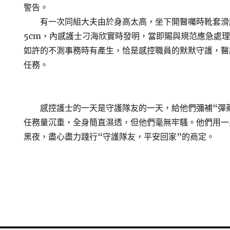
警告。
有一次同組大夫由於身高太高，坐下開醫囑時靴套滑
5cm，內感護士刁海欣實時發明，當即賜與規范應急處
如許的不測事務時有產生，恰是感控職員的默默守護，醫
任務。
感控護士的一天是守護隊友的一天，給他們彌補“彈藥
任務量沉重，全身簡直濕透，但他們毫無牢騷。他們用一
黑夜，盡心盡力踐行“守護隊友，平安回家”的商定。