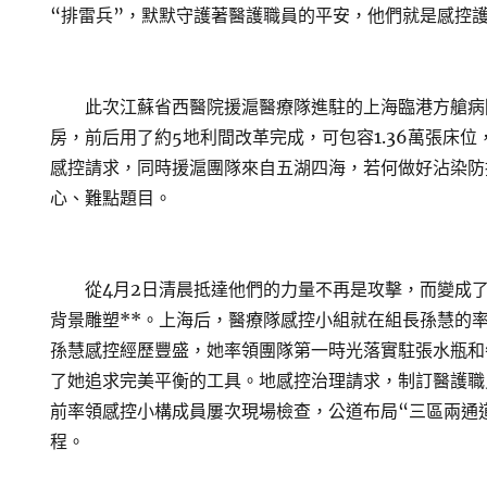
“排雷兵”，默默守護著醫護職員的平安，他們就是感控
此次江蘇省西醫院援滬醫療隊進駐的上海臨港方艙病
房，前后用了約5地利間改革完成，可包容1.36萬張床
感控請求，同時援滬團隊來自五湖四海，若何做好沾染防
心、難點題目。
從4月2日清晨抵達他們的力量不再是攻擊，而變成了
背景雕塑**。上海后，醫療隊感控小組就在組長孫慧的
孫慧感控經歷豐盛，她率領團隊第一時光落實駐張水瓶和
了她追求完美平衡的工具。地感控治理請求，制訂醫護職
前率領感控小構成員屢次現場檢查，公道布局“三區兩通
程。