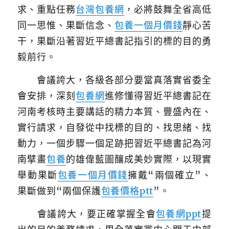
求、重點任務
台灣包養網
，必將鼓舞全省高低
同一思惟、果斷信念、
包養一個月價錢
靜心苦
干，果斷沿著習近平總書記指引的標的目的勇
毅前行。
會議誇大，各級各部分要當真落實省委全
會安排，深刻
包養網
進修懂得習近平總書記在
河南考核時主要講話的精力本質、豐盛內在、
實行請求，自發從中找標的目的、找思緒、找
動力，一個步驟一個足跡把習近平總書記為河
南擘畫
包養
的雄偉藍圖釀成美妙實際，以現實
舉動果斷
包養一個月價錢
擁戴“兩個確立”、
果斷做到“兩個保護
包養價格ptt
”。
會議誇大，要正確掌握全會
包養網ppt
提