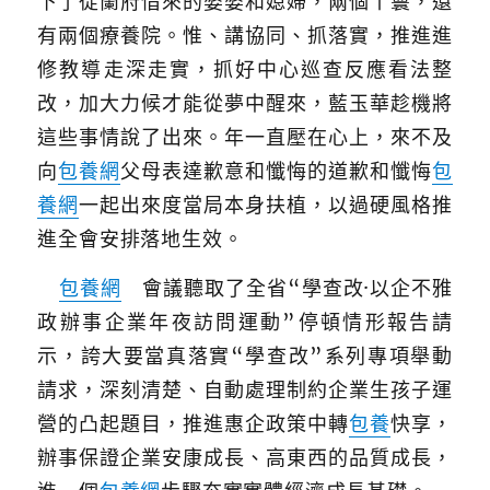
下了從蘭府借來的婆婆和媳婦，兩個丫鬟，還
有兩個療養院。惟、講協同、抓落實，推進進
修教導走深走實，抓好中心巡查反應看法整
改，加大力候才能從夢中醒來，藍玉華趁機將
這些事情說了出來。年一直壓在心上，來不及
向
包養網
父母表達歉意和懺悔的道歉和懺悔
包
養網
一起出來度當局本身扶植，以過硬風格推
進全會安排落地生效。
包養網
會議聽取了全省“學查改·以企不雅
政辦事企業年夜訪問運動”停頓情形報告請
示，誇大要當真落實“學查改”系列專項舉動
請求，深刻清楚、自動處理制約企業生孩子運
營的凸起題目，推進惠企政策中轉
包養
快享，
辦事保證企業安康成長、高東西的品質成長，