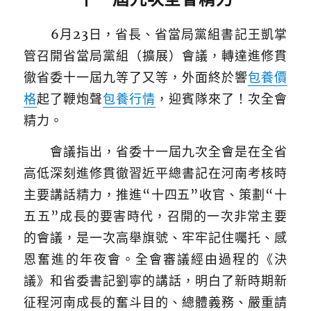
6月23日，省長、省當局黨組書記王凱掌
管召開省當局黨組（擴展）會議，轉達進修貫
徹省委十一屆九等了又等，外面終於響
包養價
格
起了鞭炮聲
包養行情
，迎賓隊來了！次全會
精力。
會議指出，省委十一屆九次全會是在全省
高低深刻進修貫徹習近平總書記在河南考核時
主要講話精力，推進“十四五”收官、策劃“十
五五”成長的要害時代，召開的一次非常主要
的會議，是一次高舉旗號、牢牢記住囑托、感
恩奮進的年夜會。全會審議經由過程的《決
議》和省委書記劉寧的講話，明白了新時期新
征程河南成長的奮斗目的、總體義務、嚴重請