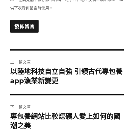
供下次發佈留言時使用。
文
上一篇文章
章
以陸地科技自立自強 引領古代專包養
上
一
app漁業新變更
導
篇
覽
文
章:
下一篇文章
專包養網站比較煤礦人愛上如何的國
下
一
潮之美
篇