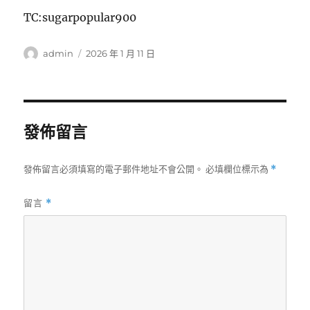
TC:sugarpopular900
作
發
admin
2026 年 1 月 11 日
者
佈
日
期:
發佈留言
發佈留言必須填寫的電子郵件地址不會公開。
必填欄位標示為
*
留言
*