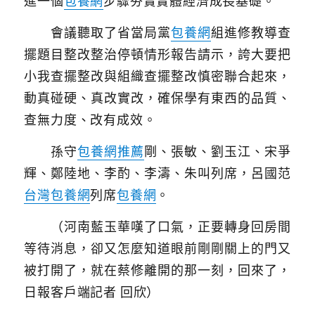
進一個
包養網
步驟夯實實體經濟成長基礎。
會議聽取了省當局黨
包養網
組進修教導查
擺題目整改整治停頓情形報告請示，誇大要把
小我查擺整改與組織查擺整改慎密聯合起來，
動真碰硬、真改實改，確保學有東西的品質、
查無力度、改有成效。
孫守
包養網推薦
剛、張敏、劉玉江、宋爭
輝、鄭陸地、李酌、李濤、朱叫列席，呂國范
台灣包養網
列席
包養網
。
（河南藍玉華嘆了口氣，正要轉身回房間
等待消息，卻又怎麼知道眼前剛剛關上的門又
被打開了，就在蔡修離開的那一刻，回來了，
日報客戶端記者 回欣）