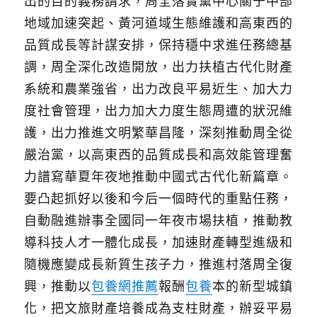
出的目的義務請求，周全落實黨中心關于中部
地域加速突起、黃河道域生態維護和高東西的
品質成長等計謀安排，保持穩中求進任務總基
調，周全深化改造開放，出力扶植古代化財產
系統和農業強省，出力改良平易近生、加大力
度社會管理，出力加大力度生態周遭的狀況維
護，出力推進文明繁華昌隆，深刻推動周全從
嚴治黨，以高東西的品質成長和高效能管理奮
力譜寫華夏年夜地推動中國式古代化新篇章。
要凸起抓好以後和今后一個時代的重點任務，
自動融進辦事全國同一年夜市場扶植，推動教
導科技人才一體化成長，加速財產轉型進級和
隨機應變成長新質生孩子力，推進村落周全復
興，推動以
包養網推薦
報酬
包養
本的新型城鎮
化，把文旅財產培養成為支柱財產，辦妥平易