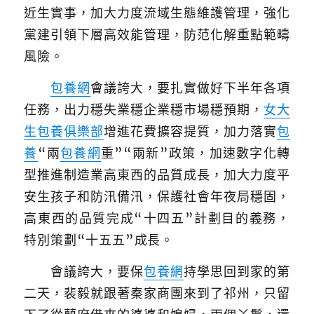
近生實事，加大力度流域生態維護管理，強化
黨建引領下層高效能管理，防范化解重點範疇
風險。
包養網
會議誇大，要扎實做好下半年各項
任務，出力穩失業穩企業穩市場穩預期，
女大
生包養俱樂部
增進花費擴容提質，加力落實
包
養
“兩
包養網
重”“兩新”政策，加速數字化轉
型推進制造業高東西的品質成長，加大力度平
安生孩子和防汛備汛，保護社會年夜局穩固，
高東西的品質完成“十四五”計劃目的義務，
特別策劃“十五五”成長。
會議誇大，要保
包養網
持學思回到家的第
二天，裴毅就跟著秦家商團來到了祁州，只留