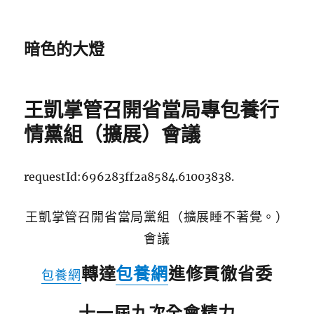
暗色的大燈
王凱掌管召開省當局專包養行
情黨組（擴展）會議
requestId:696283ff2a8584.61003838.
王凱掌管召開省當局黨組（擴展睡不著覺。）
會議
轉達
包養網
進修貫徹省委
包養網
十一屆九次全會精力