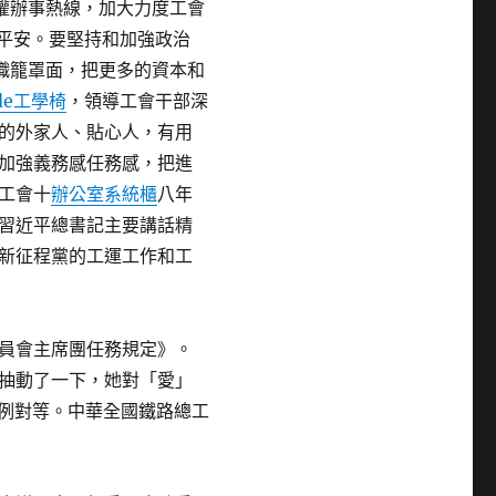
維權辦事熱線，加大力度工會
平安。要堅持和加強政治
織籠罩面，把更多的資本和
ade工學椅
，領導工會干部深
的外家人、貼心人，有用
加強義務感任務感，把進
工會十
辦公室系統櫃
八年
習近平總書記主要講話精
新征程黨的工運工作和工
員會主席團任務規定》。
抽動了一下，她對「愛」
例對等。中華全國鐵路總工