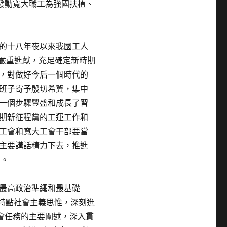
發動寬大職工為強國扶植、
的十八年夜以來我國工人
嚴重進獻，充足確定新時期
，對做好今后一個時代的
班子寄予殷切希冀，集中
一個步驟豐盛和成長了習
期新征程黨的工運工作和
工會和寬大工會干部要當
主要講話精力下去，推進
走。
最高政治準繩和最基礎
特點社會主義思惟，深刻進
會任務的主要闡述，深入貫