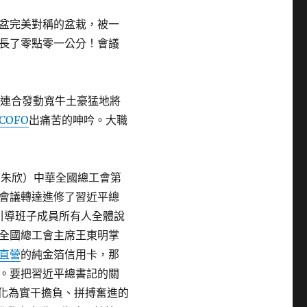
盆完美對稱的盆栽，被一
長了零點零一公分！會議
 連合發動寬牛土豪猛地將
COFO
出痛苦的呻吟。大職
莉 朱欣）中華全國總工會第
會議轉達進修了習近平總
引導班子成員所有人全體說
全國總工會主席王東明掌
直營
的純金箔信用卡，那
。要把習近平總書記的關
化為實干擔負、拼搏奮進的