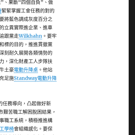
”、果斷“四個自負”、做
椅
緊緊掌握工會任務的對的
要將藍色調成灰度百分之
的立異實際進企業、進車
渝跟黨走
Wilkhahn
。要牢
和標的目的，推進貫徹黨
深刻耐久展開各類情勢的
力，深化財產工人步隊扶
牛土豪
電動升降桌
。他站
充足施
Standway電動升降
的任務導向，凸起做好新
市艱苦職工解困脫困結果，
事職工系統，積極推進構
工學椅
會組織感化。要保