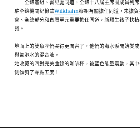
全總黨組、書記處同道，全總十八屆主席團成員列席
駐全總機關紀檢監
Wilkhahn
察組有關擔任同道，未擔負
會、全總部分和直屬單元重要擔任同道，新疆生孩子扶植
議。
地面上的雙魚座們哭得更厲害了，他們的海水淚開始變成
與氣泡水的混合液。
她收藏的四對完美曲線的咖啡杯，被藍色能量震動，其中
側傾斜了零點五度！