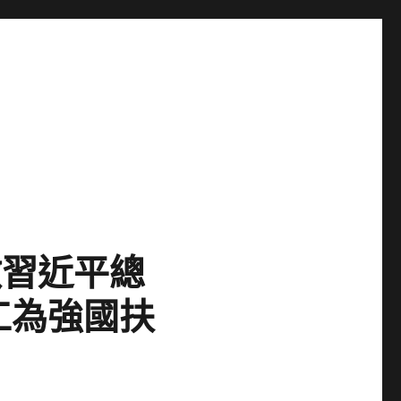
徹習近平總
工為強國扶