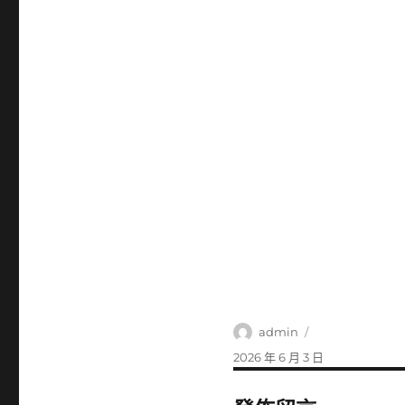
作
admin
者
發
2026 年 6 月 3 日
佈
日