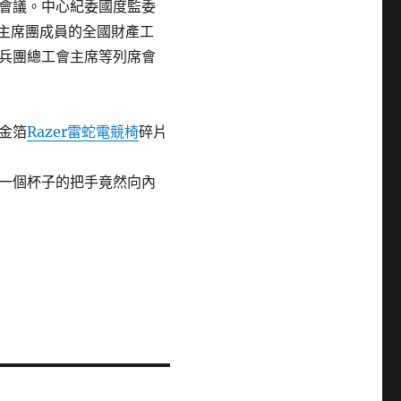
會議。中心紀委國度監委
主席團成員的全國財產工
兵團總工會主席等列席會
金箔
Razer雷蛇電競椅
碎片
一個杯子的把手竟然向內