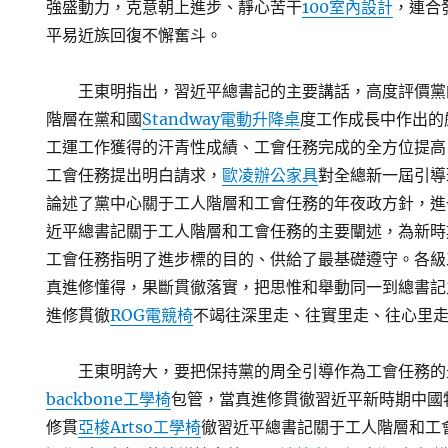
強盛動力，克意朝上進步、靜心苦干
100室內設計
，連合
平易近族回復不懈奮斗。
王東明指出，習近平總書記的主要講話，高度評價黨
階層在黨和國
Standway電動升降桌
度工作成長中作出的
工運工作獲得的汗青性成績、工會任務完成的全方位提高
工會任務提出明白請求，
歐凌辦公家具
對全總新一屆引導
論述了黨中心關于工人階層和工會任務的年夜政方針，進
近平總書記關于工人階層和工會任務的主要闡述，為新時
工會任務指明了進步標的目的、供給了最基礎遵守。各級
真進修懂得，果斷貫徹落實，把思惟和舉動同一到總書記
進修貫徹
ROG電競椅
不竭往深里走、往實里走、往心里
王東明誇大，要把保持黨的周全引導作為工會任務的
backbone工學椅
包管，當真進修貫徹習近平新時期中國
修貫
亞梭Artso工學椅
徹習近平總書記關于工人階層和工