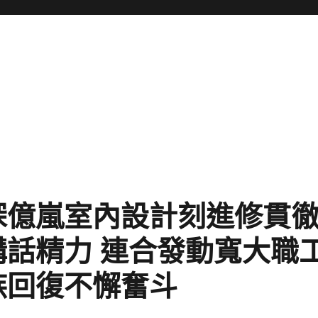
深億嵐室內設計刻進修貫
講話精力 連合發動寬大職
族回復不懈奮斗