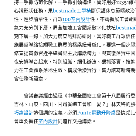
持一手抓防范化解，一手抓引領構建，管好用好12351
心識形狀任務，果
bestmade工學椅
斷保護休息範疇政治
性、進步前輩性、群眾
100室內設計
性，不竭擴展工會組
氣力充分到下層，周全加速工會體系數字化扶植
bestm
刻下層一線、加大力度查詢拜訪研討，當好職工群眾信任
施展黨聯絡接觸職工群眾的橋梁紐帶感化。要進一個步驟
修宣揚貫徹習近平總書記主要講話精力，與貫徹落實中國
夜安排聯合起來，特別組織、細化辦法、狠抓落實，推進
力在工會體系落地生效、構成活潑實行，奮力譜寫新時期
會任務新篇章。
會議審議經由過程《中華全國總工會第十八屆履行委
吉林、山東、四川、甘肅省總工會和「愛？」林天秤的臉
巧寓設計
這個詞的定義，必須
Funte電動升降桌
是情感比
會重要擔任
室內設計
同道作交通講話。