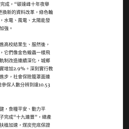
建完成，“碳達峰十年夜舉
更換新的資料改革，綠色輪
，水電、風電、太陽能發
加強。
進高校結業生、服然後，
，它們像金色蝗蟲一樣飛
軌制改造連續深化，城鄉
增加2.9%。深刻實行教
進步，社會保險籠罩面連
參保人數分辨到達10.53
健，食糧平安、動力平
子完成“十九連豐”，總產
扶植加速，煤炭兜底保證