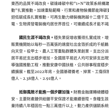
東西的品質不竭改良。碳達峰碳中和“1+N”政策系統構
動”扎實推動。加速重點範疇、行業和產物裝備節能降碳
迴低碳成長扎實推動，可再生動力總裝機跨越十二億千瓦
電、生物資發電裝機均居世界首位，可連續成長才能不竭
國民生涯不竭改良。
穩失業促增收獲得扎實成效，增
販賣機開始以每秒一百萬張的速度吐出金箔折成的千紙鶴
向天空。役甲士、農人工等重點群體失業創業，支出分派
居平易近支出穩步增加，全國居平易近人均可安排支出現實
導強國推動工程，推動安康中國扶植，公共辦事程度穩步
續擴展。截至2022年底，全國基礎養老、掉業、工傷保險
億人、2.38億人、2.91億人。
抵御風險才能進一個步驟加強。
財務金融運轉總體穩
安、主要財產鏈供給鏈平安保證才能連續晉陞。食糧生孩
量持續八年穩固在一點三萬億斤以上。動力產供儲銷系統