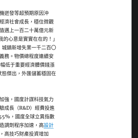
機迸發等超預期原因沖
經濟社會成長，穩住微觀
值邁上一百二十萬億元新
我的心意是實實在在的！」
，城鎮新增失業一千二百〇
義務。物價總程度連續安
夜幅低于重要經濟體價錢漲
狀態傑出，外匯儲蓄穩固在
加強，國度計謀科技氣力
驗成長（R&D）經費投進
55%，國度全球立異指數
造調劑程序加速，高
設計
，高技巧財產投資增加