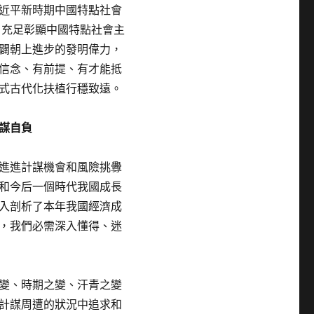
近平新時期中國特點社會
，充足彰顯中國特點社會主
闢朝上進步的發明偉力，
信念、有前提、有才能抵
式古代化扶植行穩致遠。
謀自負
進進計謀機會和風險挑釁
和今后一個時代我國成長
入剖析了本年我國經濟成
，我們必需深入懂得、迷
變、時期之變、汗青之變
計謀周遭的狀況中追求和