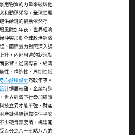
豪用物質的力量來破壞他
突和動蕩頻發，全球性題
鏈供給鏈的擾動依然存
場風險加年夜，世界經濟
緣沖突加劇全球政治經濟
起。國際氣力對照深入調
上升，內部周遭的狀況動
面影響。從國際看，經濟
量性、構造性、周期性牴
身心診所設計
然較年夜。
設計
擴展較難，企業特殊
，世界經濟下行疊加維護
科技立異才能不強，財產
財產鏈供給鏈靠得住平安
不少硬骨頭要啃，構建開
受百分之八十七點八八的