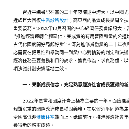
習近平總書記在黨的二十年夜陳述中誇大，以中國式
近族巨大回復
中醫診所設計
；高東西的品質成長是周全扶
重要義務。2022年12月召開的中心經濟任務會議誇大，
“推進經濟運轉全體惡化，完成質的有用晉陞和量的公道
古代化國度開好局起好步”。深刻進修貫徹黨的二十年夜
必需實在把思惟和舉動同一到黨中心對情勢的判定和決議
經濟任務重要義務和目的請求，擔負作為、求真務虛，以
項決議計劃安排落地生效。
一、果斷成長信念，充足熟悉經濟社會成長獲得的新
2022年是黨和國度汗青上極為主要的一年。面臨風
艱難沉重的國際改造成長穩固義務，在以習近平同道為焦
全國高低迎
健康住宅
難而上、砥礪前行，推進經濟社會年
獲得新的嚴重成績。