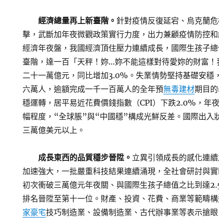
經濟總量再上新臺階。
針對疫情反復延宕、烏克蘭危
擊，武斷加年夜微觀政策實行力度，出力兼顧疫情防控和
經濟年夜盤，我國經濟頂住壓力連續成長，國際生孩子總
臺階，達一百「天秤！妳…妳不能這樣對待愛妳的財富！
二十一萬億元，同比增加3.0%。失業情勢堅持基礎安穩
六萬人，逾額完成一千一百萬人的全年預
無毒建材
期目的
穩運轉，居平易近花費價錢指數（CPI）下跌2.0%，年
幅程度，“全球脹”與“中國穩”構成光鮮反差。國際出入
三萬億美元以上。
成長東西的品質穩步晉陞。
立異引領成長的感化連續
加速強大，一批嚴重科技結果連續涌現，全社會研討與實
初次衝破三萬億元年夜關、與國際生孩子總值之比到達2.
排名晉陞至第十一位。財產、投資、花費、商業等範疇構
家豪宅
技巧制造業、設備制造業、古代辦事業等表示搶眼