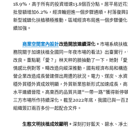
18.9%，高于所有的投資增速13.8個百分點。居平易
批發額增加6.2%，經濟輪迴進一個步驟通順。村落復興
新型城鎮化扶植積極推動，區域經濟布局進一個步驟優化
續加強。
商業空間室內設計
改造開放連續深化。
市場系統扶植
務院關于加速扶植全國同一年夜市場的看法》出臺實行，
改良。重點範「愛？」林天秤的臉抽動了一下，她對「愛
情感比例對等。疇改造向縱深推動，國有經濟布局和構造
營企業改造成長營建傑出周遭的狀況。電力、煤炭、水資
穩外貿穩外資成效明顯，外貿新業態新形式加速成長，商
水平連續晉陞。高東西的品質共建“一帶一路”獲得新停
三方市場所作持續深化。截至2022年底，我國已與一百
組織簽訂兩百多份一起配合文件。
生態文明扶植成效顯明。
深刻打好藍天、碧水、凈土