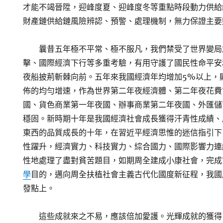
才能不竭晉陞，迎峰度夏、迎峰度冬等重點時段動力供給
財產鏈供給鏈風險辨認、預警、處理機制，無力保證主要
曩昔五年極不平常、極不服凡，我們禁受了世界變局
擊、國際經濟下行等多重考驗，有用守護了國民性命平安
夜船披荊斬棘向前。五年來我國經濟年均增加5%以上，顯
佈的均勻增速，作為世界第二年夜經濟體、第二年夜花費
國、貨色商業第一年夜國、辦事商業第二年夜國、外匯儲
穩固。新時期十年是我國經濟社會成長獲得汗青性成績、
東西的品質成長的十年，在習近平經濟思惟的迷信指引下
性躍升，經濟實力、科技實力、綜合國力、國際影響力連
性地處理了盡對貧苦題目，如期周全建成小康社會，完成
學
目的，邁向周全扶植社會主義古代化國度新征程，我國
發點上。
這些成就來之不易，應該倍加愛護。光輝成就的獲得