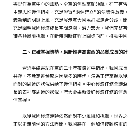
書記作為黨中心的焦點、全黨的焦點掌舵領航，在于有習
主義思惟迷信指引，充足證實“兩個確立”的決議性意義
義軌制的明顯上風，充足展示寬大國民群眾連合分歧、開
充足闡明我國經濟成長空間遼闊、潛力宏大。我們完整有
御各類風險挑釁，在新時期新征程上闊步向前，推動中國
二、正確掌握情勢，果斷推進高東西的品質成長的計
習近平總書記在黨的二十年夜陳述中指出，我國成長
并存、不斷定難預感原因增多的時代。這為正確掌握以後
面對的周遭的狀況供給了迷信指引。中心經濟任務會議深
長的表裡部周遭的狀況，誇大要果斷做好經濟任務的信念
信掌握。
以後我國經濟運轉依然面對不少風險和挑釁。世界之
正以史無前例的方法睜開，我國將在一個加倍復雜嚴重的