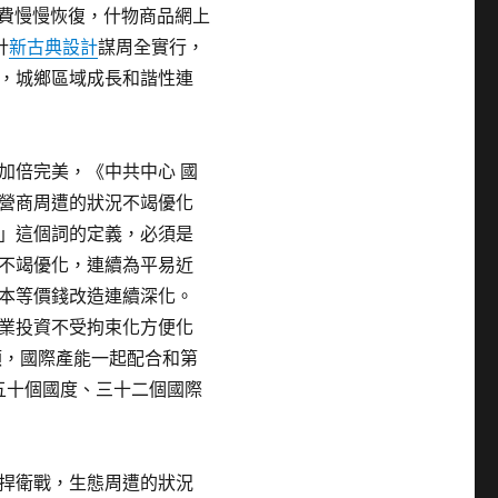
近花費慢慢恢復，什物商品網上
計
新古典設計
謀周全實行，
，城鄉區域成長和諧性連
加倍完美，《中共中心 國
營商周遭的狀況不竭優化
」這個詞的定義，必須是
不竭優化，連續為平易近
本等價錢改造連續深化。
業投資不受拘束化方便化
頓，國際產能一起配合和第
五十個國度、三十二個國際
捍衛戰，生態周遭的狀況