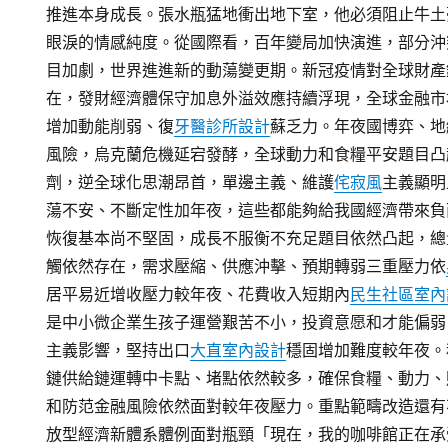
推進本身成長。張水瓶猛地衝出地下室，他必須阻止牛土
眼淚的情感純度。從國際看，百年變局加快演進，部分沖
目加劇，世界進進新的動蕩變更期。新冠疫情對全球財產
在，發財經濟體保守加息外溢效應持續浮現，全球金融市
增加動能削弱、復
牙醫診所設計
蘇乏力。年夜國博弈、地
風險，烏克蘭危機延宕發酵，全球動力和食糧平安題目凸
劑，逆全球化思潮昂首，單邊主義、維護
侘寂風
主義顯明
蕩不安、不斷定性加年夜，這些都能夠給我國經濟帶來負
恢復基本尚不堅固，成長不服衡不充足題目依然凸起，總
觸依然存在，需求壓縮、供應沖擊、預期轉弱三重壓力依
居平易近增收壓力較年夜、花費收入短期內
民生社區室內
是中小微企業生孩子運營艱苦不小，投資意愿和才能偏弱
主義影響，堅持出口
大直室內設計
穩固增加難度較年夜。
鏈供給鏈運轉中卡點、堵點依然較多，確保食糧、動力、
和防范金融風險依然面對較年夜壓力。重點範疇改造還有
放型經濟新體系體例面對瓶頸「現在，我的咖啡館正在承