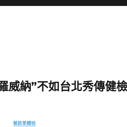
“羅威納”不如台北秀傳健
餐飲業體檢