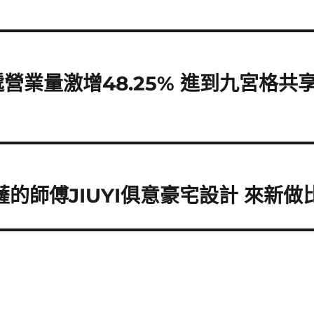
營業量激增48.25% 進到九宮格共
薩的師傅JIUYI俱意豪宅設計 來新做