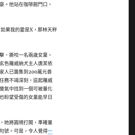
豪。他站在咖啡館門口，
！如果我的愛是X，那林天秤
擊、撕咬一名兩歲女童，
玄色羅威納犬主人唐某依
家人已籌集到200萬元善
任務不竭深刻，這起羅威
傻氣中找到一個可被量化
也盼望受傷的女童能早日
，她將圓規打開，準確量
句號。可是，令人覺得
一