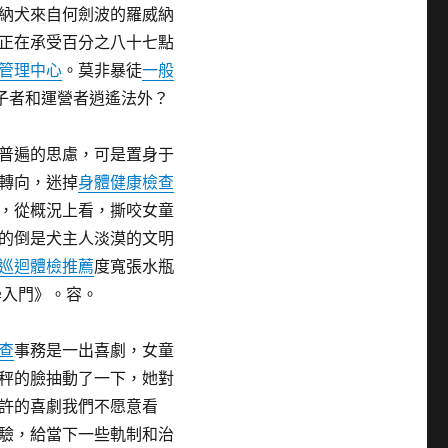
納犬來自何劍波的羅威納
正在承受百分之八十七點
管理中心
。莫非暴徒
一般
子者和運營者逍遙法外？
普遍的思慮，可是置身于
轉向，迷掉
身體健康檢查
，從概況上看，撕咬女童
的倒是犬主人淡漠的文明
巡迴體檢推薦
度寬張水瓶
學入門》。容。
查
事務是一出喜劇，女童
秤的臉抽動了一下，她對
許的喜劇我們不愿意看
驗，給當下一些軌制和治