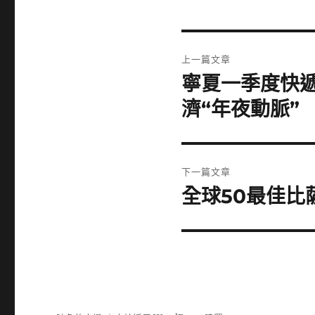
文
上一篇文章
章
寧夏一季度快遞
上
一
導
濟“年夜動脈”
篇
覽
文
章:
下一篇文章
全球50最佳比
下
一
篇
文
章: