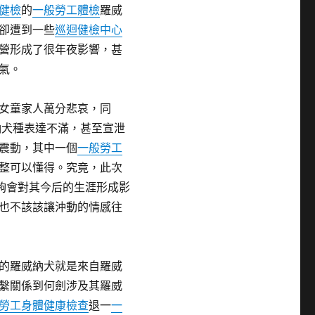
健檢
的
一般勞工體檢
羅威
卻遭到一些
巡迴健檢中心
營形成了很年夜影響，甚
氣。
女童家人萬分悲哀，同
納犬種表達不滿，甚至宣泄
震動，其中一個
一般勞工
整可以懂得。究竟，此次
夠會對其今后的生涯形成影
也不該該讓沖動的情感往
的羅威納犬就是來自羅威
繫關係到何劍涉及其羅威
勞工身體健康檢查
退一
一