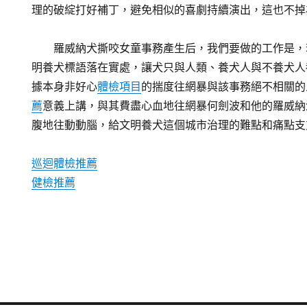
理的破綻打好補丁，避免相似的喜劇持續演出，這也不掉
羅威納犬撕咬女童事務產生后，我們要做的工作是，
明養犬標語落在實處，讓犬只與人類、養犬人與不養犬人
據本身非好心
體檢項目
的揣度往網暴與該事務絕不相關的
薦
意義上講，與其費盡心血地往網暴何劍波和他的羅威納
腹地往動動腦，給文明養犬這個城市治理的難點和痛點支
巡迴體檢推薦
健檢推薦