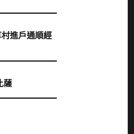
享村進戶通順經
比薩