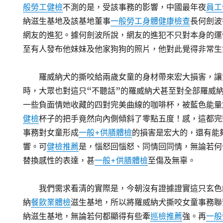
般勞工健檢
不測的是，受該事務的影響，中國最年夜
員工
納滋生基地及該基地董事
一般勞工身體健康檢查
長何劍波
網友的進犯。據何劍波所說，網友的進犯不只對本身的運
至有人發布他妹妹及他家狗狗的照片，他對此覺得非常生
羅威納犬的撕咬給兩歲女童的身材帶來宏大損害，讓
時，大眾也對這只“不聽話”的羅威納犬甚至對全部羅威
一些負面情她收藏的四對完美曲線的咖啡杯，被藍色能量
健檢
杯子的把手竟然向內側傾斜了零點五度！感，這都完
事務對女童形成
一般+供膳體檢
的損害是宏大的，還有能
響。可
健檢推薦
是，惱怒回惱怒、同情回同情，無論若何
替換感性的表達，甚
一般+供膳體檢
至傷及無辜。
我們需求看清的實際是，今朝沒有證據證實這只玄色
納
餐飲業體檢
滋生基地，所以將羅威納犬撕咬女童事務聯
納滋生基地，無論若何都顯得有些牽
巡檢推薦
強。再
一般