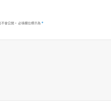
址不會公開。
必填欄位標示為
*