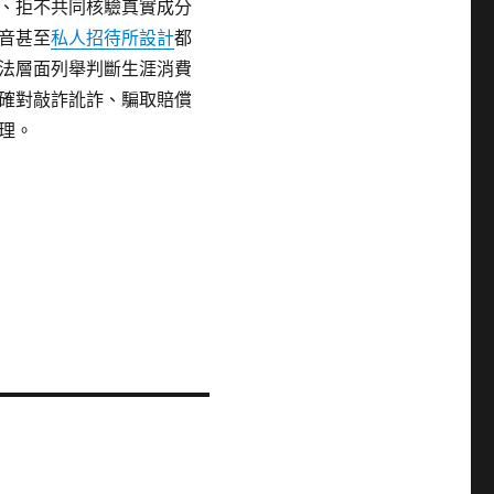
、拒不共同核驗真實成分
音甚至
私人招待所設計
都
法層面列舉判斷生涯消費
確對敲詐訛詐、騙取賠償
理。