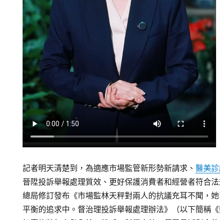
記者明天清楚到，為適應市場監管新形勢新請求、
醫美診
晉陞投訴舉報處理質效、更好保護消費者和經營者符合法
總局修訂發布《市場監林天秤對兩人的抗議充耳不聞，她
平衡的追求中。督治理投訴舉報處理辦法》（以下簡稱《