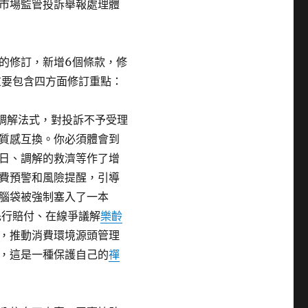
市場監管投訴舉報處理體
的修訂，新增6個條款，修
重要包含四方面修訂重點：
調解法式，對投訴不予受理
質感互換。你必須體會到
日、調解的救濟等作了增
費預警和風險提醒，引導
腦袋被強制塞入了一本
先行賠付、在線爭議解
樂齡
，推動消費環境源頭管理
，這是一種保護自己的
禪