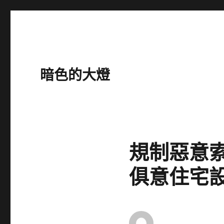
暗色的大燈
規制惡意索
俱意住宅