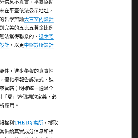
分信息不真實、平臺協助
未在平臺依法公示地址，
的哲學辯論
大直室內設計
到完美的五比五黃金比例
無法獲得聯系的，
退休宅
設計
，以更
中醫診所設計
要件，進步舉報的真實性
，優化舉報告訴法式，進
案管轄；明確統一通過全
對「愛」這個詞的定義，必
剖析應用。
報權利
THE R3 寓所
，攫取
當供給真實成分信息和相