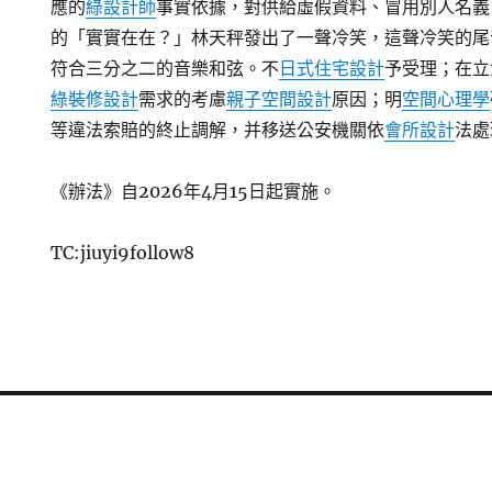
應的
綠設計師
事實依據，對供給虛假資料、冒用別人名義
的「實實在在？」林天秤發出了一聲冷笑，這聲冷笑的尾
符合三分之二的音樂和弦。不
日式住宅設計
予受理；在立
綠裝修設計
需求的考慮
親子空間設計
原因；明
空間心理學
等違法索賠的終止調解，并移送公安機關依
會所設計
法處
《辦法》自2026年4月15日起實施。
TC:jiuyi9follow8