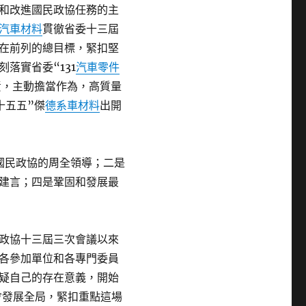
和改進國民政協任務的主
汽車材料
貫徹省委十三屆
在前列的總目標，緊扣堅
落實省委“131
汽車零件
責，主動擔當作為，高質量
十五五”傑
德系車材料
出開
國民政協的周全領導；二是
建言；四是鞏固和發展最
政協十三屆三次會議以來
各參加單位和各專門委員
疑自己的存在意義，開始
社會發展全局，緊扣重點這場