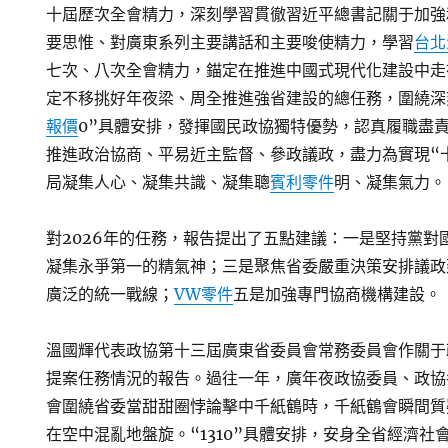
十屆歷次全會精力，深刻學習貫徹習近平總書記關于加強
要思惟、對廣東系列主要講話和主要唆使精力，學習
台北
七次、八次全會精力，錨定在推進中國式現代化建設中走
定不移挑好年夜梁、周全推進強省建設的總任務，圍繞深刻
報價
0”具體安排，發揮國民政協獨特優勢，認真履職盡
推進政治協商、平易近主監督、參政議政，盡力為實現“
局凝集人心、凝集共識、凝集聰
賓利零件
明、凝集氣力。
對2026年的任務，報告提出了五點建議：一是堅持黨對
凝集永爭第一的精氣神；三是聚焦省委嚴重決策安排議政
廣泛的統一戰線；
VW零件
五是加強專門協商機構建設。
溫國輝代表政協第十三屆廣東省委員會常務委員會作關于
提案任務情況的報告。過往一年，廣年夜政協委員、政協
會圍繞省委當甜甜圈悖論擊中千紙鶴時，千紙鶴會瞬間質
在空中混亂地盤旋。“1310”具體安排，安身全省經濟