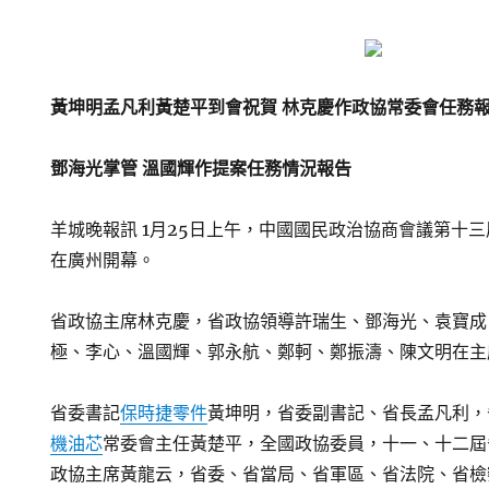
黃坤明孟凡利黃楚平到會祝賀 林克慶作政協常委會任務
鄧海光掌管 溫國輝作提案任務情況報告
羊城晚報訊 1月25日上午，中國國民政治協商會議第十
在廣州開幕。
省政協主席林克慶，省政協領導許瑞生、鄧海光、袁寶成
極、李心、溫國輝、郭永航、鄭軻、鄭振濤、陳文明在主
省委書記
保時捷零件
黃坤明，省委副書記、省長孟凡利，
機油芯
常委會主任黃楚平，全國政協委員，十一、十二屆
政協主席黃龍云，省委、省當局、省軍區、省法院、省檢