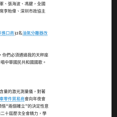
軍、張海波、馮鍵，全國
席李貽偉、深圳市政協主
件進口商
31名
油氣分離器改
，你們必須通過我的天秤座
，唱中華國民共和國國歌。
含量的激光測量儀，對著
車零件貿易商
會向年夜會
領悟“兩個確立”的決定性意
和二十屆歷次全會精力，學