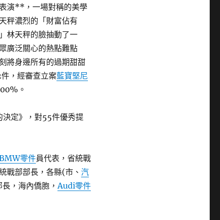
表演**，一場對稱的美學
天秤濃烈的「財富佔有
」林天秤的臉抽動了一
眾廣泛關心的熱點難點
刻將身邊所有的過期甜甜
2件，經審查立案
藍寶堅尼
00%。
的決定》，對55件優秀提
BMW零件
員代表，省統戰
統戰部部長，各縣(市、
汽
部長，海內僑胞，
Audi零件