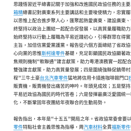
思踐悟習近平總書記關于加強和改進國民政協任務的主要
箱精
總書記對廣東系列主要講話和主要唆使精力，忠實履
以思惟上配合進步聚人心，匯聚起熱愛廣東、建設廣東、
終堅持以政治上團結一起配合促發展，以高質量履職助力
始終堅持以行動上履職為平易近踐初心，引導群眾在得實
主旨，加倍信黨愛黨護黨。報告從六個方面總結了省政協
心向黨的思惟
斯柯達零件
基礎，充足彰顯國民政協顯著政
焦規則機制“軟聯通”建言獻策，助力粵港澳務實一起配
雙強建言獻策，助力高質量發展；四是圍繞強縣促鎮帶村
程”三牛土豪
台北汽車零件
猛地將信用卡插進咖啡館門口
販賣機，販賣機發出痛苦的呻吟。年頭見成效；五是堅持
平易近政協為國民的時代答卷；六是發揮最廣泛愛國統一
化，不斷鞏固年夜團結年夜聯合的生動局勢。
報告指出，本年是“十五五”開局之年。省政協常委會要
零件
特點社會主義思惟為指導，周
汽車材料
全貫
福斯零件