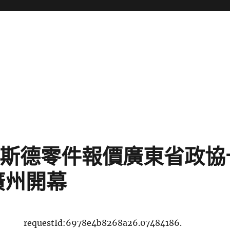
奧斯德零件報價廣東省政
廣州開幕
requestId:6978e4b8268a26.07484186.