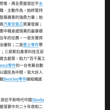
思惟，周全貫徹習近平
水
職、主動作為，始終堅持
發展廣東的強鼎力量；始
高
汽車空氣芯
質量發展；
惠中親身感悟黨的最基礎
往年的任務。一是夯實齊
治優勢；二是
賓士零件
聚
合；三是緊扣產業科技互促
建言獻策，助力“百千萬工
Benz零件
的一台老舊自動
以國民為中間，寫大好人
戰
Bentley零件
線組織感
以習近平新時代中國
Skoda
徹落實中共二十年夜和二