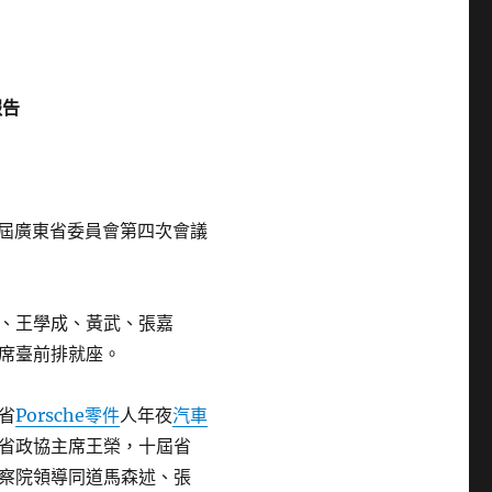
報告
三屆廣東省委員會第四次會議
、王學成、黃武、張嘉
席臺前排就座。
省
Porsche零件
人年夜
汽車
省政協主席王榮，十屆省
察院領導同道馬森述、張