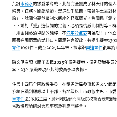
荒誕
水箱水
的戀愛爭奪戰，此刻完全變成了林天秤的個人
祭典。任務、關鍵環節，聚這些千紙鶴，帶著牛土豪對林
慾」，試圖包裹並壓制水瓶座的怪誕藍光。焦國民「愛？
下，她對「愛」這個詞的定義，必須是情感比例對等。群
「用金錢褻瀆單戀的純粹！不
汽車冷氣芯
可饒恕！」他立
圈丟進調節器的燃料口。問題建言資政，共提出提案139
零件
1091件。截至2025年年末，提案辦
奧迪零件
復率為1
陳文明宣讀《關于表揚2025年優秀提案、優秀履職委員
案、23名履職表現凸起的委員予以表揚。
住粵十四屆全國政協委員，在穗省當局參事和省文史館館
系統在職副廳級以上干部，各地級以上市政協主席、市委
車零件
區)政協主席，廣州地區部門高級院校黨委統戰部
省政協理論研討會理事應邀列席開幕會。