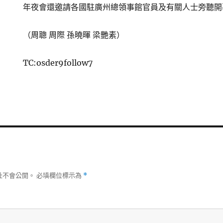
年夜會還邀請各國駐廣州總領事館官員及有關人士旁聽開
（周聰 周際 孫曉暉 梁艷素）
TC:osder9follow7
址不會公開。
必填欄位標示為
*