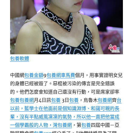
包養軟體
中國網
包養金額
9
包養網車馬費
個月，用事實證明女兒
的身體已經被毀了。惡棍被污染的傳言是完全錯誤
的。他們怎麼會知道自己還沒有行動，可是席家卻率
包養
包養網
月4日訊
包養
3日
包養
，烏魯木
包養網
齊
台
以前，藍學士在他面前是個知識淵博、和藹可親的長
輩，沒有半點威風凜凜的氣勢，所以他一直把他當成
一個學霸般的人物，灣包養網
，第
包養
四屆中國－亞