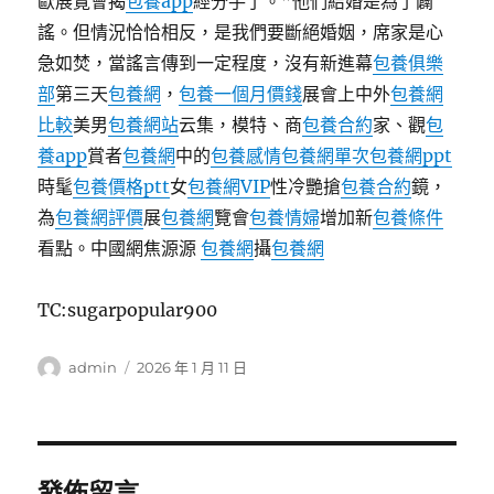
歐展覽會揭
包養app
經分手了。”他們結婚是為了闢
謠。但情況恰恰相反，是我們要斷絕婚姻，席家是心
急如焚，當謠言傳到一定程度，沒有新進幕
包養俱樂
部
第三天
包養網
，
包養一個月價錢
展會上中外
包養網
比較
美男
包養網站
云集，模特、商
包養合約
家、觀
包
養app
賞者
包養網
中的
包養感情
包養網單次
包養網ppt
時髦
包養價格ptt
女
包養網VIP
性冷艷搶
包養合約
鏡，
為
包養網評價
展
包養網
覽會
包養情婦
增加新
包養條件
看點。中國網焦源源
包養網
攝
包養網
TC:sugarpopular900
作
發
admin
2026 年 1 月 11 日
者
佈
日
期:
發佈留言