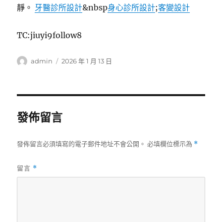
靜。
牙醫診所設計
&nbsp
身心診所設計
;
客變設計
TC:jiuyi9follow8
作
發
admin
2026 年 1 月 13 日
者
佈
日
期:
發佈留言
發佈留言必須填寫的電子郵件地址不會公開。
必填欄位標示為
*
留言
*