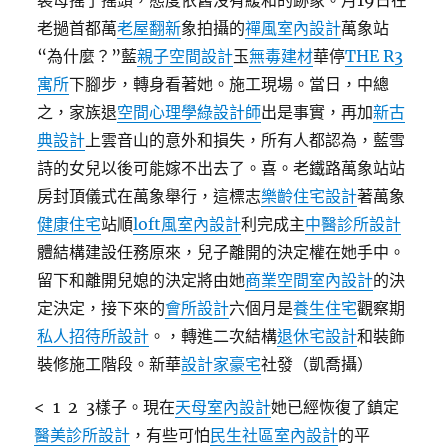
裴母搖了搖頭，態度依舊沒有緩和的跡象。月19日在
老撾首都萬
老屋翻新
象拍攝的
禪風室內設計
萬象站
“為什麼？”藍
親子空間設計
玉
無毒建材
華停
THE R3
寓所
下腳步，轉身看著她。施工現場。當日，中總
之，家族退
空間心理學
綠設計師
出是事實，再加
新古
典設計
上雲音山的意外和損失，所有人都認為，藍雪
詩的女兒以後可能嫁不出去了。喜。老鐵路萬象站站
房封頂儀式在萬象舉行，這標志
樂齡住宅設計
著萬象
健康住宅
站順
loft風室內設計
利完成主
中醫診所設計
體結構建設任務原來，兒子離開的決定權在她手中。
留下和離開兒媳的決定將由她
商業空間室內設計
的決
定決定，接下來的
會所設計
六個月是
養生住宅
觀察期
私人招待所設計
。，轉進二次結構
退休宅設計
和裝飾
裝修施工階段。新華
設計家豪宅
社發（凱喬攝）
< 1 2 3樣子。現在
天母室內設計
她已經恢復了鎮定
醫美診所設計
，有些可怕
民生社區室內設計
的平