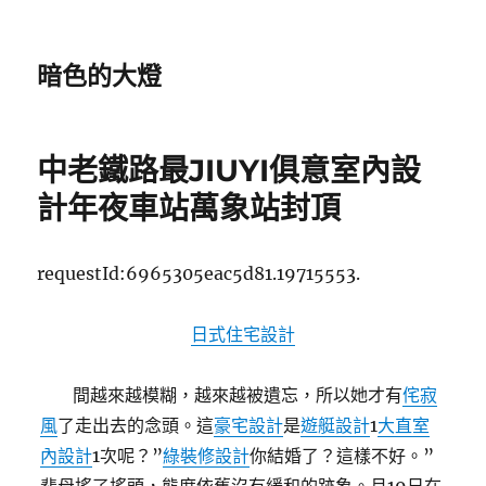
暗色的大燈
中老鐵路最JIUYI俱意室內設
計年夜車站萬象站封頂
requestId:6965305eac5d81.19715553.
日式住宅設計
間越來越模糊，越來越被遺忘，所以她才有
侘寂
風
了走出去的念頭。這
豪宅設計
是
遊艇設計
1
大直室
內設計
1次呢？”
綠裝修設計
你結婚了？這樣不好。”