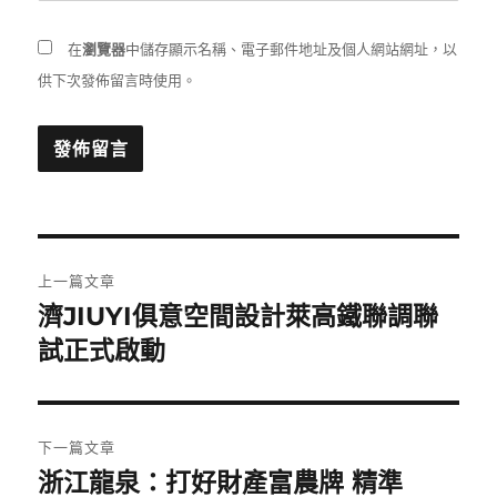
在
瀏覽器
中儲存顯示名稱、電子郵件地址及個人網站網址，以
供下次發佈留言時使用。
文
上一篇文章
章
濟JIUYI俱意空間設計萊高鐵聯調聯
上
一
試正式啟動
導
篇
覽
文
章:
下一篇文章
浙江龍泉：打好財產富農牌 精準
下