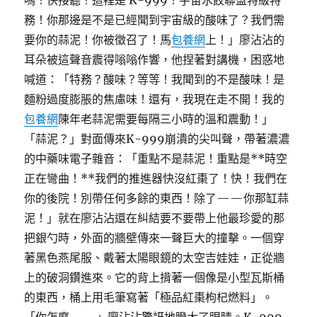
嗎！快接聽！這裡是 K-999！宇宙水餃聯盟特級特
務！你那邊是不是已經聞到宇宙級的酸味了？我們需
要你的蒜泥！你被徵召了！馬
包養網
上！」廖沾沾的
耳朵被這聲音震得嗡嗡作響，他捏著對講機，困惑地
喊道：「特務？酸味？等等！我聞到的不是酸味！是
麵粉過度膨脹的焦慮味！還有，我現在走不開！我的
包養網
陳年老蒜泥需要每隔三小時的溫和震動！」
「蒜泥？」對面傳來K-999崩潰的尖叫聲，帶著濃濃
的中藥味電子雜音：「重點不是蒜泥！重點是**時空
正在彎曲！**我們的推進器快沒紅棗了！快！我們在
你的後院！別帶任何多餘的東西！除了——你那缸蒜
泥！」就在廖沾沾還在糾結要不要帶上他最珍愛的那
把銀勺時，外面的牆壁傳來一聲巨大的撞擊。一個穿
著黑色燕尾服、戴著太陽眼鏡的太空吉娃娃，正從牆
上的破洞鑽進來。它的背上揹著一個像是小型瓦斯桶
的東西，桶上用毛筆寫著「極品紅棗枸杞燃料」。