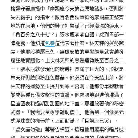
窪處已經形成了小型潟湖。那些摩羯座的上班族，嚴
格遵守著廣播中「摩羯座今天適合原地踏步，否則將
失去襪子」的指令。數百名西裝筆挺的摩羯座正整齊
地站在原地，他們的鞋子裡裝滿了已經潮濕的淚水。
「負百分之八十七？」張水瓶喃喃自語，感到胃部一
陣翻騰，他知道
包養
這代表著什麼。林天秤的運勢越
差，他那股積壓已久、無處安放的單戀能量就會越發
瘋狂地實體化。上次林天秤的戀愛運勢跌至百分之二
十，張水瓶就發現他的廚房裡長滿了巨大的、形狀是
林天秤側臉的粉紅色蘑菇。他必須在今天結束前，將
林天秤的運勢至少提升到零。否則，他那份單戀就會
變成某種具備攻擊性的實體。他緊張地跑進他堆滿了
星座圖表和過期甜甜圈的地下室，那裡放著他的秘密
武器。「我需要星象學輔助儀！」他衝到一個像是老
式彈珠臺的機器前，上面貼滿了「巨蟹座已哭」、
「處女座勿碰」等警告標籤。這是他用廢棄的唱片機