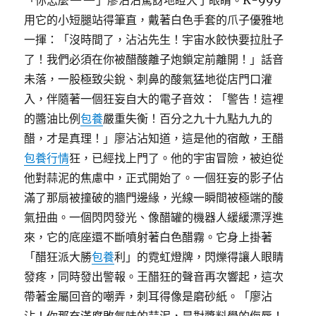
「你怎麼——」廖沾沾驚訝地瞪大了眼睛。K-999
用它的小短腿站得筆直，戴著白色手套的爪子優雅地
一揮：「沒時間了，沾沾先生！宇宙水餃快要拉肚子
了！我們必須在你被醋酸離子炮鎖定前離開！」話音
未落，一股極致尖銳、刺鼻的酸氣猛地從店門口灌
入，伴隨著一個狂妄自大的電子音效：「警告！這裡
的醬油比例
包養
嚴重失衡！百分之九十九點九九的
醋，才是真理！」廖沾沾知道，這是他的宿敵，王醋
包養行情
狂，已經找上門了。他的宇宙冒險，被迫從
他對蒜泥的焦慮中，正式開始了。一個狂妄的影子佔
滿了那扇被撞破的牆門邊緣，光線一瞬間被極端的酸
氣扭曲。一個閃閃發光、像醋罐的機器人緩緩漂浮進
來，它的底座還不斷噴射著白色醋霧。它身上掛著
「醋狂派大勝
包養
利」的霓虹燈牌，閃爍得讓人眼睛
發疼，同時發出警報。王醋狂的聲音再次響起，這次
帶著金屬回音的嘲弄，刺耳得像是磨砂紙。「廖沾