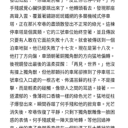
發出低語：「你還是別看了，反正你也停不好。」何
手殘感覺心臟快要跳出來了。他轉頭看去，發現那座
高聳入雲、覆蓋著鏽跡斑斑鐵網的多層機械式停車
塔，正在那片窄巷的盡頭散發出不正常的綠光。這棟
停車塔是個異類，它的三號車位始終空著，並且傳說
只要有人敢在它面前失敗十八次，就會被傳送到一個
泊車地獄。他已經失敗了十七次。現在是第十八次。
他打了方向盤，車頭朝著銅獨角獸的方向猛地偏轉。
後視鏡發出最後的溫柔提醒：「再見，世界。」他沒
有撞上獨角獸，但他那顫抖的車尾卻擦到了停車塔三
號車位入口處的一根古老、佈滿苔蘚的柱子。不是撞
擊，而是輕柔的碰觸，像戀人之間的耳語。接著，一
道濃郁的、像薄荷口香糖一樣的綠色光芒。猛地從柱
子爆發出來，瞬間吞噬了何手殘和他的掀背車。光芒
消失後，窄巷恢復了平靜，只剩下獨角獸雕像一臉困
惑的表情。何手殘感覺一陣天旋地轉，等他回過神