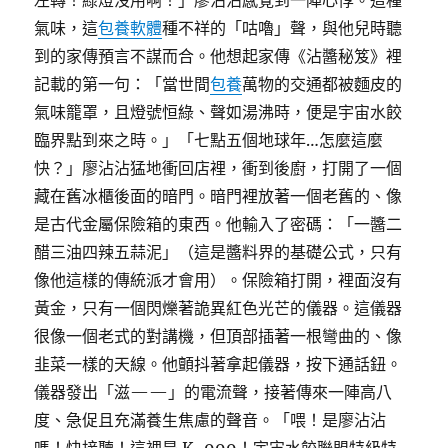
左轉！綠燈沒用啊！」廖沾沾感覺到一陣心悸。這種
氣味，這
包養軟體
種不祥的「咕嚕」聲，與他兒時聽
到的家傳預言不謀而合。他想起家傳《沾醬秘笈》裡
記載的第一句：「當世間
包養
萬物的交通都被麵皮的
氣味籠罩，且燈號恒綠、聲如湯沸時，便是宇宙水餃
臨界點到來之時。」「七點五個地球年…怎麼這麼
快？」廖沾沾猛地衝回店裡，衝到後廚，打開了一個
藏在舊冰櫃後面的暗門。暗門裡放著一個老舊的、像
是古代金屬保險箱的東西。他輸入了密碼：「一醬二
醋三油四辣五蒜泥」（這是醬料界的基礎公式，只有
像他這樣的傳統派才會用）。保險箱打開，裡面沒有
黃金，只有一個閃爍著詭異紅色光芒的儀器。這儀器
很像一個老式的對講機，但頂部插著一根彎曲的、像
韭菜一樣的天線。他顫抖著拿起儀器，按下通話鈕。
儀器發出「滋——」的電流聲，接著傳來一陣高八
度、急促且充滿養生焦慮的聲音。「喂！是廖沾沾