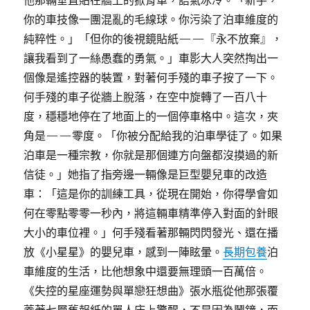
他那輛垂直貼在牆上的掀背車，語氣冰冷。「新手，
你的車技像一團混亂的毛線球。你污染了泊車維度的
純粹性。」「但你的後視鏡貼紙——『永不放棄』，
讓我看到了一絲愚蠢的勇氣。」車影大人突然掏出一
個像是遙控器的裝置，對著何手殘的車子按了一下。
何手殘的車子從牆上脫落，在空中旋轉了一百八十
度，穩穩地停在了地面上的一個停車格中。這次，夾
角是——零度。「你被分配給我的泊車學徒了。如果
泊車是一種宗教，你就是那個連方向盤都沒摸過的新
信徒。」她指了指旁邊一輛像是巨型嬰兒車的改造
車：「這是你的訓練工具，從現在開始，你得學會如
何在零點零零一秒內，將這輛車精準停入對面的針眼
大小的車位裡。」何手殘看著那輛閃閃發光、還在播
放《小星星》的嬰兒車，感到一陣眩暈。
長期包養
泊
車維度的生活，比他想象中還要無理頭一百萬倍。
《失控的星座運勢與單戀狂想曲》張水瓶從他那張覆