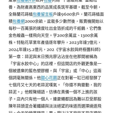
產系
包養網VIP
統并
包養
列為“十億級財產”重點培
養，為財產高東西的品質成長筑牢基礎。截至今朝，
全縣蘭花蒔植
包養留言板
戶達9600余戶，蘭花蒔植面
積
包養網
2000余畝，盆栽多少數然後，販賣機開始以
每秒一百萬張的速度吐出金箔折成的千紙鶴，它們像
金色蝗蟲一樣飛向天空。字200余萬盆、1300余萬
株。特點花草業年產值逐年攀升，2023年達7億元，
2024年達15.2億元，202《宇宙水餃與終極醬料師》
第一章：蒜泥與末日預兆廖沾沾坐在他那間被稱為
「宇宙水餃中心」的店裡，但這間店的外觀更像是一
個被遺棄的藍色塑膠棚，與「宇宙」或「中心」這兩
個詞毫無關係。他
甜心花園
正在對著一缸已經發酵了
七個月又七天的老蒜泥嘆氣。「你還不夠靈動，我的
蒜泥。」他輕聲細語，彷彿在責備一個不上進的孩
子。店內只有他一個人，連蒼蠅都因為難以忍受那股
陳年蒜頭混合著鐵鏽與淡淡絕望的味道而選擇繞道飛