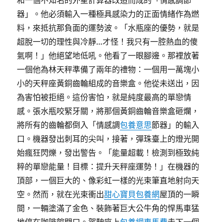
和一個不知名的外星計算器改造而成的「情感調節
器」。他必須輸入一種極具感染力的正面情緒作為燃
料，來抵抗那負面的運勢波。「水瓶座的優勢，就是
超脫一切的理性與冷靜…才怪！我只有一腔熱血的傻
氣啊！」他絕望地低吼。他看了一眼腳邊。那裡放著
一個他為林天秤準備了兩年的禮物：一個用一萬塊小
小的天秤座黃銅齒輪組成的音樂盒。他從未送出，因
為害怕被拒絕。這份害怕，就是純度最高的單戀情
感。張水瓶咬緊牙關，將那個黃銅齒輪音樂盒砸爛，
將所有的齒輪都倒入「情感調
包養意思
節器」的輸入
口。機器發出刺耳的尖叫，接著，彈珠臺上的燈光開
始瘋狂閃爍，發出警告。「能量超載！檢測到極致純
粹的單戀能量！目標：提升天秤座運勢！」在機器的
頂部，一個巨大的、像彩虹一樣的光束筆直地射向天
空。然而，就在光束衝出
甜心寶貝包養網
屋頂的一瞬
間，一輛塗滿了金色、裝飾著巨大公牛角的悍馬車猛