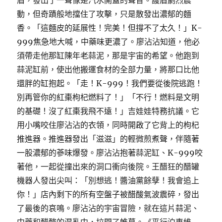
盾，發出了一聲像是汽水開蓋的聲音。護盾劇烈震
動，但奇蹟般地擋住了攻擊，只是散發出濃郁的麵
香。「這麵皮的延展性！完美！但撐不了太久！」K-
999焦急地大喊，中藥味更濃了。廖沾沾知道，他必
須帶走他那缸陳年老蒜泥，那是宇宙的希望。他跑到
蒜泥缸前，使出他搬運食材的全部力量，將那口比他
還胖的缸抱起。「走！K-999！我們要從後院逃跑！
別再管你的紅棗枸杞燃料了！」「不行！燃料是文明
的基礎！沒了紅棗我飛不遠！」吉娃娃特務抗議。它
用小嘴咬住廖沾沾的衣領，同時開啟了它背上的枸杞
推進器。推進器發出「滋滋」的輕微煎煮聲，伴隨著
一股濃郁的蔘味爆發。廖沾沾抱著蒜泥缸、K-999咬
著他，一起從撞出來的洞口衝向後院。王醋狂的醋罐
機器人發出尖叫：「別想逃！醬油黨餘孽！我會追上
你！」店內剩下的所有空盤子被醋酸氣波震碎，發出
了最後的哀鳴。廖沾沾的宇宙冒險，就在這片蒜泥、