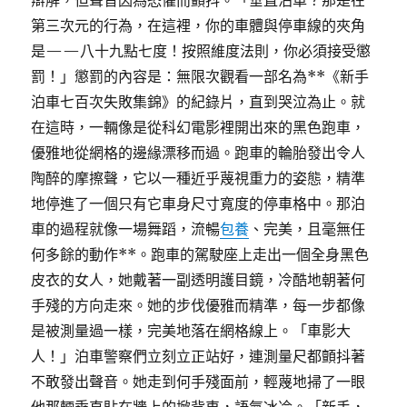
辯解，但聲音因為恐懼而顫抖。「垂直泊車？那是在
第三次元的行為，在這裡，你的車體與停車線的夾角
是——八十九點七度！按照維度法則，你必須接受懲
罰！」懲罰的內容是：無限次觀看一部名為**《新手
泊車七百次失敗集錦》的紀錄片，直到哭泣為止。就
在這時，一輛像是從科幻電影裡開出來的黑色跑車，
優雅地從網格的邊緣漂移而過。跑車的輪胎發出令人
陶醉的摩擦聲，它以一種近乎蔑視重力的姿態，精準
地停進了一個只有它車身尺寸寬度的停車格中。那泊
車的過程就像一場舞蹈，流暢
包養
、完美，且毫無任
何多餘的動作**。跑車的駕駛座上走出一個全身黑色
皮衣的女人，她戴著一副透明護目鏡，冷酷地朝著何
手殘的方向走來。她的步伐優雅而精準，每一步都像
是被測量過一樣，完美地落在網格線上。「車影大
人！」泊車警察們立刻立正站好，連測量尺都顫抖著
不敢發出聲音。她走到何手殘面前，輕蔑地掃了一眼