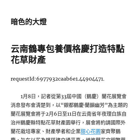
暗色的大燈
云南鶴專包養價格慶打造特點
花草財產
requestId:6977932caab6e1.44904471.
1月8日，記者從第33屆中國（鶴慶）蘭花展覽會
消息發布會清楚到，以“銀都鶴慶·蘭韻幽芳”為主題的
蘭花展覽會將于2月6日至11日在云南省年夜理白族自
治州鶴慶縣特點花草財產園舉行，展會將約請國際外
蘭花栽培專家、財產學者和企業
甜心花園
家齊聚鶴