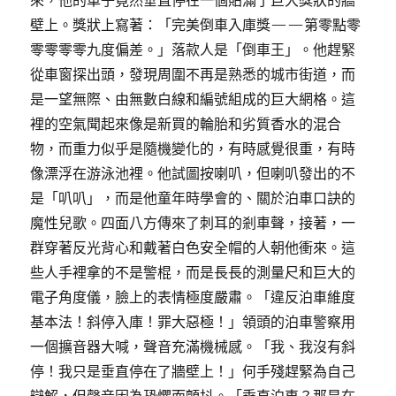
來，他的車子竟然垂直停在一個貼滿了巨大獎狀的牆
壁上。獎狀上寫著：「完美倒車入庫獎——第零點零
零零零零九度偏差。」落款人是「倒車王」。他趕緊
從車窗探出頭，發現周圍不再是熟悉的城市街道，而
是一望無際、由無數白線和編號組成的巨大網格。這
裡的空氣聞起來像是新買的輪胎和劣質香水的混合
物，而重力似乎是隨機變化的，有時感覺很重，有時
像漂浮在游泳池裡。他試圖按喇叭，但喇叭發出的不
是「叭叭」，而是他童年時學會的、關於泊車口訣的
魔性兒歌。四面八方傳來了刺耳的剎車聲，接著，一
群穿著反光背心和戴著白色安全帽的人朝他衝來。這
些人手裡拿的不是警棍，而是長長的測量尺和巨大的
電子角度儀，臉上的表情極度嚴肅。「違反泊車維度
基本法！斜停入庫！罪大惡極！」領頭的泊車警察用
一個擴音器大喊，聲音充滿機械感。「我、我沒有斜
停！我只是垂直停在了牆壁上！」何手殘趕緊為自己