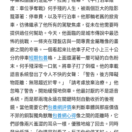
中藥和醋酸的混亂中，拉開了帷幕。《平行泊車維
度：車位爭奪戰》何手殘的人生，被兩個巨大的陰影
籠罩著：停車費，以及平行泊車。他那輛老舊的掀背
車，彷彿繼承了他所有的駕駛焦慮，從未在他需要時
提供過任何幫助。今天，他面臨的是城市傳說中最恐
怖的挑戰，一條夾在理髮店與一間專賣金屬雕像的畫
廊之間的窄巷。一個看起來比他車子尺寸小上三十公
分的停車
短期包養
格，上面還灑著一層可疑的白色粉
末。何手殘深吸一口氣。將車子打了倒檔。他的車載
語音系統發出了令人不快的女聲：「警告，後方障礙
物距離：無限趨近於零。」「請考慮放棄治療。」他
忽略了警告，開始緩慢地倒車。他最討厭的不是語音
系統，而是那兩塊永遠在關鍵時刻自動收折的後視
鏡。當他需要它們
包養網評價
來判斷車體與那座價值
不菲的銅製獨角獸雕
包養網心得
像之間的距離時，它
們卻像兩片羞澀的耳朵一樣，優雅地縮了回去。同時