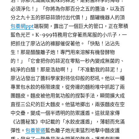
沾！你那充滿腐敗氣味的蒜泥，是對醬料學的侮辱！
必須淨化！」「你將為你那百分之五的醬油，以及百
分之九十五的邪惡蒜頭付出代價！」醋罐機器人的頂
包養網ppt
端裂開，露出了一個巨大的管口，正在聚積
藍色光芒。K-999特務用它穿著燕尾服的小爪子，一
把抓住了廖沾沾的褲腳催促著他。「快點！沾沾先
生！那是醋酸離子炮！專門用來溶解有機發酵物
的！」「它會把你的蒜泥在零點一秒內變成無菌的、
純淨的白醋！那是浩劫啊！」「不准動我的蒜泥！」
廖沾沾發出了醬料學家對待信仰般的怒吼。他以一種
專業包水餃的極限速度，從旁邊的麵粉堆中抓起了兩
團麵皮。麵皮被他用氣功般的捏製手法，瞬間擴大成
直徑三公尺的巨大麵皮。他猛地擲出，兩張麵皮在空
中交疊，變成一個半透明的防禦護盾。這就是家傳
《沾醬秘笈》中記載的「水餃皮護盾」，薄韌而充滿
彈性。
包養管道
藍色離子炮光束猛烈地擊中麵皮護