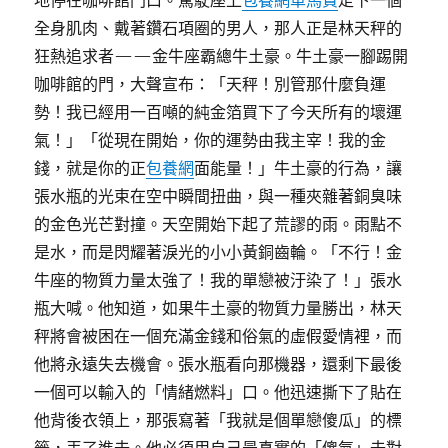
地停在咖啡館門口。駕駛座上
包養網車馬費
走下一個
全身肌肉、戴著鑽石項圈的男人，那人正是林天秤的
狂熱追求者——金牛座霸總牛土豪。牛土豪一腳踢開
咖啡館的門，大聲宣布：「天秤！別管那什麼負運
勢！我已經用一百噸的純金箔買下了今天所有的壞運
氣！」「從現在開始，你的運勢由我主宰！我的金
錢，就是你的正
包養網
面能量！」牛土豪的行為，讓
張水瓶的光束在空中瞬間扭曲，與一種夾雜著銅臭味
的金色光芒對撞。天空開始下起了荒謬的雨。雨點不
是水，而是閃耀著淚光的小小黃銅齒輪。「不行！金
牛座的物質力量太強了！我的單戀被汙染了！」張水
瓶大喊。他知道，如果牛土豪的物質力量勝出，林天
秤將會被困在一個充滿金錢和俗氣的虛假愛情裡，而
他將永遠失去機會。張水瓶看向那機器，還剩下最後
一個可以輸入的「情緒燃料」口。他迅速撕下了貼在
他背後衣領上，那張寫著「我就是個單戀傻瓜」的標