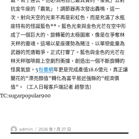
籤，丟了進去。他必須用自己最真實的「傻氣」去對
抗金牛座的「霸氣」！調節器再次發出轟鳴，這一
次，射向天空的光束不再是彩虹色，而是充滿了水瓶
座特有的怪誕藍色**。藍色光束與金色光芒在空中形
成了一個巨大的、旋轉著的太極圖案，像是在爭奪林
天秤的靈魂。這場以星座運勢為賭注、以單戀能量為
武器的荒唐戰爭，正式打響了。藍色與金色的光芒在
林天秤咖啡館上空劇烈衝撞，創造出一個不斷旋轉的
怪異氣旋。5
包養網
年更是完成產值18.6億元，真正讓
蘭花的“漂亮顏值”轉化為富平易近強縣的“經濟價
值”。（工人日報客戶端記者 趙黎浩）
TC:sugarpopular900
作
發
admin
2026 年 1 月 27 日
者
佈