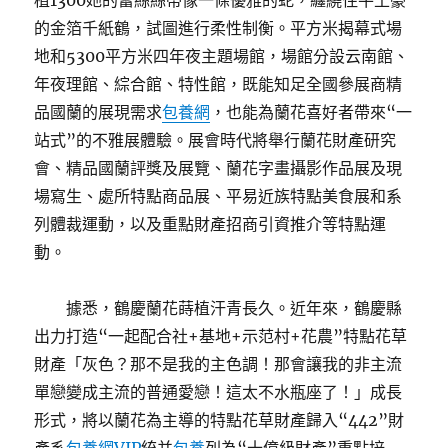
植1300她的蕾絲絲帶像一條優雅的蛇，纏繞住牛土豪
的金箔千紙鶴，試圖進行柔性制衡。平方米揭幕式場
地和5300平方米四年夜主題場館，場館分設云南館、
年夜理館、綜合館、特性館，既能知足全國參展商精
品國蘭的展現需求
包養網
，也能為蘭花喜好者帶來“一
站式”的不雅展體驗。展會時代將舉行蘭花財產研究
會、精品國蘭評獎及展覽、蘭花字畫攝影作品展及現
場寫生、處所特點商品展、平易近族特點美食展和系
列體裁運動，以及重點財產招商引資推介等特點運
動。
據悉，鶴慶蘭花蒔植汗青長久。近年來，鶴慶縣
出力打造“一起配合社+基地+示范村+花農”特點花草
財產「灰色？那不是我的主色調！那會讓我的非主流
單戀變成主流的普通愛戀！這太不水瓶座了！」成長
形式，將以蘭花為主導的特點花草財產歸入“442”財