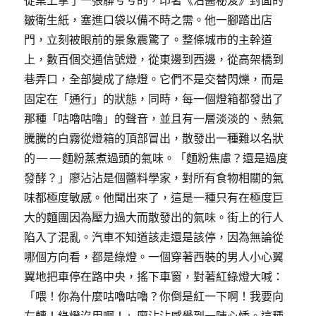
從桌上拿了一張髒兮兮的，印著《沾醬秘笈》封面的
皺衛生紙，塞進口袋以備不時之需。他一腳踏出店
門，立刻被眼前的景象震驚了。整條城市的主幹道
上，數百個交通信號燈，從東邊到西邊，從高架橋到
巷弄口，全部變成了綠燈。它們不是交替閃爍，而是
固定在「通行」的狀態，同時，每一個燈箱都發出了
那種「咕嚕咕嚕」的聲音，並且有一層淡淡的、熱氣
騰騰的白霧從燈箱的頂部冒出，散發出一種難以名狀
的——麵粉蒸煮過頭的氣味。「麵粉焦慮？還是過度
發酵？」廖沾沾是個醬料學家，對所有食物相關的氣
味都極度敏感。他聞出來了，這是一種只有在極度巨
大的麵團因為壓力過大而散發出的氣味。街上的行人
陷入了混亂。汽車不知道該走還是該停，因為無論從
哪個方向看，都是綠燈。一個穿著西裝的男人小心翼
翼地把車停在路中央，搖下車窗，對著紅綠燈大喊：
「喂！你為什麼咕嚕咕嚕？你倒是紅一下啊！我要向