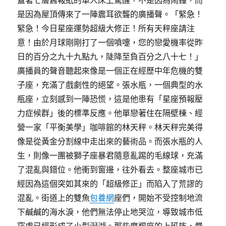
蓋著七層舊報紙的單人床上驚醒，不是因為鬧鐘，而
是因為屋頂傳來了一陣震耳欲聾的廣播聲。「緊急！
緊急！今日星座運勢超級大修正！所有天秤座請注
意！由於月球剛剛打了一個噴嚏，您的戀愛機率從昨
日的百分之九十九點九，陡降至負百分之八十七！」
廣播員的聲音聽起來像是一個正在經歷中年危機的雙
子座，充滿了戲劇性的絕望。張水瓶，一個典型的水
瓶座，立刻感到一陣恐慌，這是他患有「星座預報壓
力症候群」後的標準反應。他單戀著住在隔壁棟、經
營一家「平衡美學」咖啡館的林天秤。林天秤完美得
像是從黃金分割線中走出來的藝術品。而張水瓶的人
生，則像一團被獅子座暴君隨意亂踢的毛線球，充滿
了混亂與錯位。他衝到窗邊，往外看去。整座城市已
經因為這個突如其來的「超級修正」而陷入了荒謬的
混亂。街道上的雙魚
包養網
座們，開始不受控制地流
下鹹鹹的海水淚，他們無法停止地哭泣，導致城市低