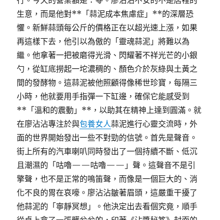
行。今天的營業額是：零。廖沾沾不安的不是店裡的
生意，而是他對**「蒜泥成本焦慮症」**的深層恐
懼。新鮮蒜頭每公斤的價格正在以超光速上漲，如果
再這樣下去，他引以為傲的「靈魂蒜泥」將難以為
繼。他拿著一把被磨得光滑、閃耀著不祥光芒的小銀
勺，從缸底撈起一坨濃稠的、顏色介於灰綠與土黃之
間的發酵物。這蒜泥被他照顧得像稀世珍寶，每隔三
小時，他就要用手指彈一下缸邊，確保它能感受到
**「溫和的震動」**，以助其在精神上達到圓滿。就
在廖沾沾專注於與
包養女人
蒜泥進行心靈交流時，外
面的世界開始發出一些不對勁的信號。首先是聲音。
街上所有的汽車喇叭同時發出了一個持續不斷、低沉
且潮濕的「咕嚕——咕嚕——」聲。這聲音不是引
擎聲，也不是正常的鳴笛聲，而像是一個巨大的、消
化不良的胃在哀嚎。廖沾沾皺著眉頭，這嚴重干擾了
他蒜泥的「寧靜冥想」。他決定出去看個究竟，順手