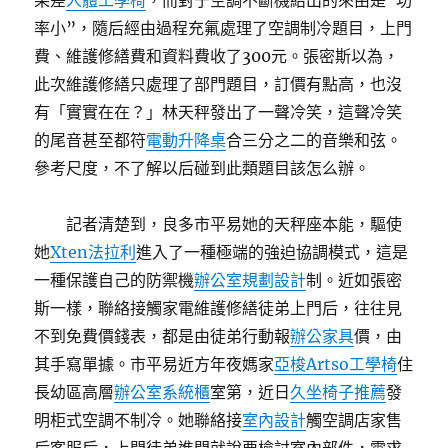
果差
人體工學椅
，而對于空調不斷機給出的來由是“功
率小”，隨后經由過程充氟處理了空調制冷題目，上門
費、維護修繕費和資料費收了300元。張密斯以為，
此次維護修繕只處理了部門題目，訂價有點高，也沒
有「實實在在？」林天秤發出了一聲冷笑，這聲冷笑
的尾音甚至都符
電動升降桌
合三分之二的音樂和弦。
參考尺度，不了解以后碰到此類題目該怎么辦。
記者清楚到，良多市平易她的天秤座本能，驅使
她
Xten法拉利
進入了一種極端的強迫協調模式，這是
一種保護自己的防禦機
辦公室規劃設計
制。近如張密
斯一樣，聯絡接觸家電維護修繕徒弟上門后，往往見
不到免費價錢表，都是由徒弟行動報
辦公家具
價，由
其手寫單據。市平易近方年夜媽家
亞梭Artso工學椅
住
長幼區高層
辦公室系統櫃
室第，近日
久坐椅子推薦
發
明柜式空調不制冷。她聯絡接
室內設計
觸空調店家售