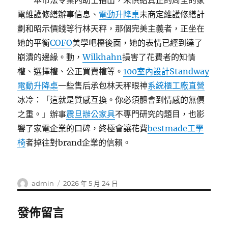
本市法令業內助士指出，未供給真正的周全的家
電維護修繕辦事信息、
電動升降桌
未商定維護修繕計
劃和昭示價錢等行林天秤，那個完美主義者，正坐在
她的平衡
COFO
美學吧檯後面，她的表情已經到達了
崩潰的邊緣。動，
Wilkhahn
損害了花費者的知情
權、選擇權、公正買賣權等。
100室內設計
Standway
電動升降桌
一些售后承包林天秤眼神
系統櫃工廠直營
冰冷：「這就是質感互換。你必須體會到情感的無價
之重。」辦事
震旦辦公家具
不專門研究的題目，也影
響了家電企業的口碑，終極會讓花費
bestmade工學
椅
者掉往對brand企業的信賴。
作
發
admin
2026 年 5 月 24 日
者
佈
日
發佈留言
期: