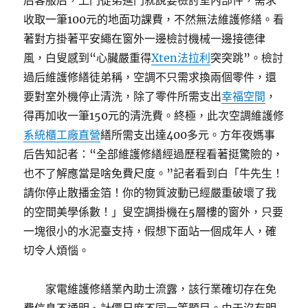
后客服后，上門徒弟進門就說要檢討室內部件，需求
收取一筆100元的地面功課費，不然無法維護修繕。看
著對方掛著平安繩在窗外一邊檢討機械一邊接德律
風，白叟感到“心臟嚴重得
Xten法拉利
突突跳”。檢討
過后維護修繕徒弟稱，空調不只需求換兩個零件，還
要對室外機停止清洗，除了零件所需支出
幸福空間
，
得再加收一筆150元的清洗費。終極，此次空調維護修
系統櫃工廠直營
繕所需支出達400多元。方年夜媽事
后告知記者：“全部維護修繕經過歷程看著挺驚險的，
也不了解應當是啥免費尺度。”記者看到白「牛先生！
請你停止散播金箔！你的物質波動已經嚴重破壞了我
的空間美學係數！」叟空調掛機在5層樓的窗外，只要
一塊很小的水泥臺支持，假想下面站一個成年人，確
切令人煩惱。
家電維護修繕業內助士流露，該行業確切存在免