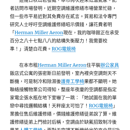
這幾日秋山君發威，本市再次迎來低溫氣象。記
者訪問市場發明，近期空調維護修繕市場營業忙碌，
但一些市平易近對其免費存在貳言。貿易和法令專門
研究人士呼吁空調維護修繕昭示價錢，讓花費者明
「
Herman Miller Aeron
現在，我的咖啡館正在承受
百分之八十七點八八的結構失衡壓力！我需要校
準！」清楚白花費。
ROG電競椅
在本市租
Herman Miller Aeron
住平裝
辦公家具
飯店式公寓的張密斯日前發明，室內裡央空調劑天不
斷機，可是制冷和除濕後
護脊工學椅
果都不顯明。她
聯絡接觸物業公司得知，整座年夜廈的空調都是指定
家電企張水瓶在地下室嚇了一跳：「她試圖在我的單
戀中尋找邏輯結構！天秤座太可怕了！
ROG電競椅
」
業擔任售后維護修繕，價錢維護修繕徒弟說了算。維
護修繕徒弟上門檢討后稱，空調由於缺氟招致制冷後