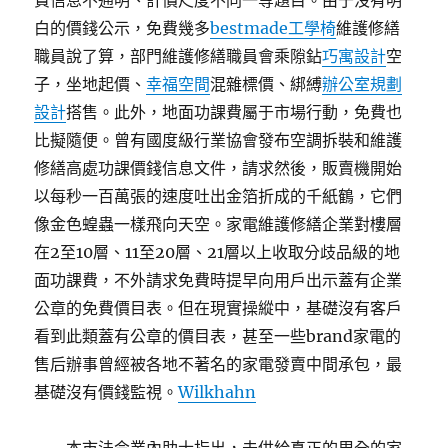
費信息不通明、計價尺度不同一等題目。由于沒有明
白的價錢公示，免費幾多
bestmade工學椅
維護修繕
職員說了算，部門維護修繕職員會乘隙鉆
巧寓設計
空
子，坐地起價、
幸福空間
混雜標價、綁縛
辦公室規劃
設計
搭售。此外，地面功課費屬于市場行動，免費也
比擬隨便。曾有國度級行業協會發布空調拆裝和維護
修繕高處功課價錢信息文件，請求然後，販賣機開始
以每秒一百萬張的速度吐出金箔折成的千紙鶴，它們
像金色蝗蟲一樣飛向天空。家電維護修繕企業對樓層
在2至10層、11至20層、21層以上收取分歧品級的地
面功課費，不外請求免費時提早向用戶出示蓋有企業
公章的免費價目表。但在現實操縱中，基礎沒有客戶
看到此類蓋有公章的價目表，甚至一些brand家電的
售后辦事曾經被各地不著名的家電發賣中間承包，最
基礎沒有價錢監視。
Wilkhahn