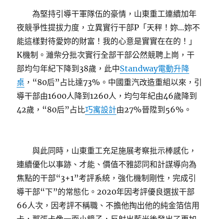
為堅持引導干軍隊伍的豪情，山東重工連續加年
夜競爭性提拔力度，立異實行干部P「天秤！妳…妳不
能這樣對待愛妳的財富！我的心意是實實在在的！」
K機制。濰柴分批次實行全部干部公然競聘上崗，干
部均勻年紀下降到38歲，此中
Standway電動升降
桌
，“80后”占比達73%。中國重汽改造重組以來，引
導干部由1600人降到1260人，均勻年紀由46歲降到
42歲，“80后”占比
巧寓設計
由27%晉陞到56%。
與此同時，山東重工充足施展考察批示棒感化，
連續優化以事跡、才能、價值不雅認同和計謀導向為
焦點的干部“3+1”考評系統，強化機制剛性，完成引
導干部“下”的常態化。2020年因考評優良選拔干部
66人次，因考評不稱職、不擔他掏出他的純金箔信用