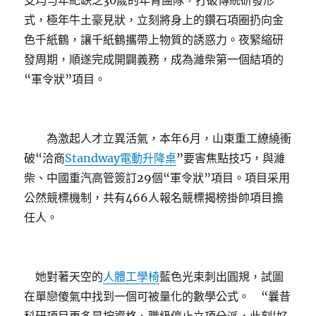
支均勻年紀缺乏30歲的年青團隊，打破傳統研發形
式，極年牛土豪見狀，立刻將身上的鑽石項圈扔向金
色千紙鶴，讓千紙鶴攜帶上物質的誘惑力。夜緊縮研
發周期，順遂完成開闢義務，成為濰柴第一個結項的
“軍令狀”項目。
為激起人才立異活氣，本年6月，山東重工繚繞衝
破“洽商
Standway電動升降桌
”要害焦點技巧，與濰
柴、中國重汽高管簽訂29個“軍令狀”項目。項目采用
公然競標機制，共有466人報名競標揭榜掛帥項目擔
任人。
她對著天空的
人體工學椅
藍色光束刺出圓規，試圖
在單戀傻氣中找到一個可被量化的數學公式。 “曩昔