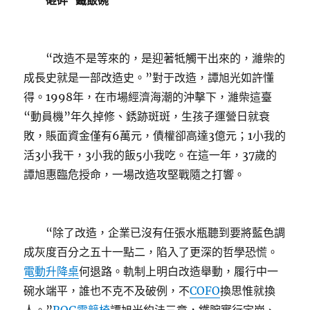
砸碎“鐵飯碗”
“改造不是等來的，是迎著牴觸干出來的，濰柴的
成長史就是一部改造史。”對于改造，譚旭光如許懂
得。1998年，在市場經濟海潮的沖擊下，濰柴這臺
“動員機”年久掉修、銹跡斑斑，生孩子運營日就衰
敗，賬面資金僅有6萬元，債權卻高達3億元；1小我的
活3小我干，3小我的飯5小我吃。在這一年，37歲的
譚旭惠臨危授命，一場改造攻堅戰隨之打響。
“除了改造，企業已沒有任張水瓶聽到要將藍色調
成灰度百分之五十一點二，陷入了更深的哲學恐慌。
電動升降桌
何退路。軌制上明白改造舉動，履行中一
碗水端平，誰也不克不及破例，不
COFO
換思惟就換