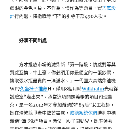
卡，那張卡像一面小鏡子，反射出藍光後發出了更加
耀眼的金色。負、不作為、慢作為等題目，實
巧寓設
計
行內退、降撤職等“下”的引導干部490人次。
好漢不問出處
方才投放市場的濰柴新「第一階段：情感對等與
質感互換。牛土豪，你必須用你最便宜的一張鈔票，
換取張水瓶最貴的一滴淚水。」一代國六高端柴油機
WP7
久坐椅子推薦
H，僅用8個月時
Wilkhahn
光就從
試驗室“走出來”。承當這項開闢義務的項目司理董
朵，是一名2012年才參加濰柴的“85后”女工程師，
她在浩繁競爭者中鋒芒畢露，
歐德系統傢俱
勝利中標
濰柴“軍令狀”項目。憑仗一股子闖勁兒，她率領著一