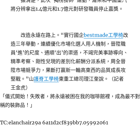
據清楚，此次“揭榜掛帥”運動，濰柴和中國重汽
將分辨拿出1.4億元和1.7億元對研發職員停止嘉獎。
改造永遠在路上。“實行國企
bestmade工學椅
改
造三年舉動，連續優化市場化選人用人機制，晉陞職
員‘進’的尺度、通順‘出’的渠道，不竭完美事跡導向、
精準考察、剛性兌現的差別化薪酬分派系統，周全晉
陞市場競爭力，果斷打贏新一輪高東西的品質成長攻
堅戰。”山
護脊工學椅
東重工總司理江奎說。（記者
王金虎）
「儀式開始！失敗者，將永遠被困在我的咖啡館裡，成為最不對
稱的裝飾品！」
TC:elanchair29a 6a11d2cf839bb7.05992061