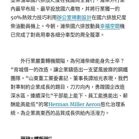
型柴油車國六排放尺度在我國周全實行，濰柴外行業
內最早布局、最早投放國六產物，并將行業獨一的
50%熱效力技巧利用
辦公室規劃設計
在國六排放尺度
柴油動員機上。今朝，濰柴國六排放動員
幸福空間
機
已完成了對商用車各細分車型的周全籠罩。
外行業嚴重轉機關隘，為何濰柴總能身先士卒？
“背城借一的改造，讓企業鑄造出一支望風披靡的鋼鐵
團隊。”山東重工黨委書記、董事長譚旭光表現，我們
對準制約企業成長的題目，刀刃向內，勇蹚國企改造
深水區，連續深化“干部能上能下、員工能進能出、薪
酬能高能低”的常
Herman Miller Aeron
態化治理系
統，為企業高東西的品質成長供給內活潑力。