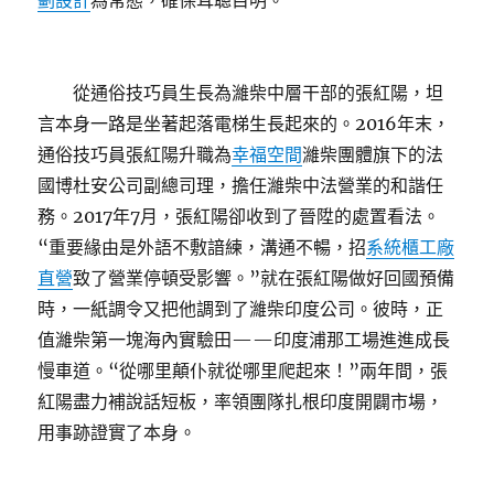
劃設計
為常態，確保耳聰目明。
從通俗技巧員生長為濰柴中層干部的張紅陽，坦
言本身一路是坐著起落電梯生長起來的。2016年末，
通俗技巧員張紅陽升職為
幸福空間
濰柴團體旗下的法
國博杜安公司副總司理，擔任濰柴中法營業的和諧任
務。2017年7月，張紅陽卻收到了晉陞的處置看法。
“重要緣由是外語不敷諳練，溝通不暢，招
系統櫃工廠
直營
致了營業停頓受影響。”就在張紅陽做好回國預備
時，一紙調令又把他調到了濰柴印度公司。彼時，正
值濰柴第一塊海內實驗田——印度浦那工場進進成長
慢車道。“從哪里顛仆就從哪里爬起來！”兩年間，張
紅陽盡力補說話短板，率領團隊扎根印度開闢市場，
用事跡證實了本身。