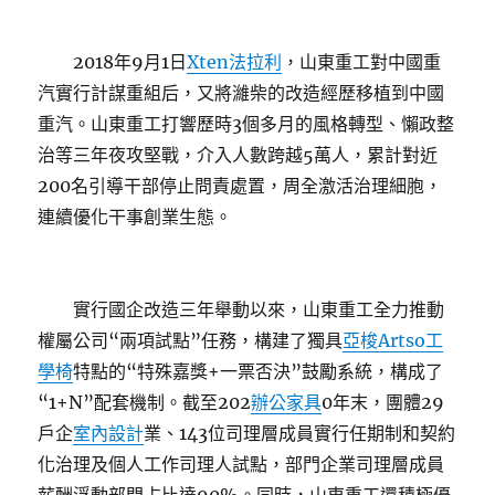
2018年9月1日
Xten法拉利
，山東重工對中國重
汽實行計謀重組后，又將濰柴的改造經歷移植到中國
重汽。山東重工打響歷時3個多月的風格轉型、懶政整
治等三年夜攻堅戰，介入人數跨越5萬人，累計對近
200名引導干部停止問責處置，周全激活治理細胞，
連續優化干事創業生態。
實行國企改造三年舉動以來，山東重工全力推動
權屬公司“兩項試點”任務，構建了獨具
亞梭Artso工
學椅
特點的“特殊嘉獎+一票否決”鼓勵系統，構成了
“1+N”配套機制。截至202
辦公家具
0年末，團體29
戶企
室內設計
業、143位司理層成員實行任期制和契約
化治理及個人工作司理人試點，部門企業司理層成員