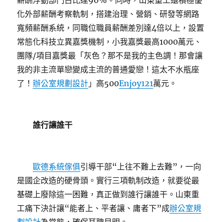
薪酬浮動部門占比達90%。同時，山東重工還積極優
化外部薪酬考察軌制，搭建治理、營銷、研發等網路
寬頻薪酬系統，同職位職員薪酬差別達4倍以上，設置
常態化科技立異嘉獎機制，小我嘉獎最高1000萬元、
團隊/項目嘉獎最「灰色？那不是我的主色調！那會讓
我的非主流單戀變成主流的普通愛戀！這太不水瓶座
了！
辦公室規劃設計
」高500
Enjoy121
萬元。
誰行讓誰干
歐德系統傢俱
引導干部“上往不難上去難”，一向
是國企改造的硬骨頭。實行三項軌制改造，就要從最
基礎上廢除這一困難，真正做到誰行讓誰干。山東重
工痛下決計讓“能者上、平者讓、庸者下”成
辦公室規