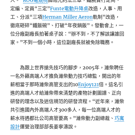
人。”
ROG電競椅
譚旭光約法三章，鐵腕實行定崗、
定編、定員“三定”
Funte電動升降桌
改造，人事、用
工、分派“三項
Herman Miller Aeron
軌制”改造，
徹底砸碎“鐵飯碗”、打破“年夜鍋飯”。發動會上，一
位分廠副廠長拍著桌子說：“辦不到，不了解該讓誰回
家。”不到一個小時，這位副廠長就被免除職務。
為跟上世界搶先技巧的腳步，2005年，濰柴聘任
一名外籍高端人才擔負濰柴動力技巧總監，開出的年
薪相當于那時濰柴高管支出的10
Enjoy121
倍。這名引
進的高端人才給濰柴帶來清楚的產物計劃圖譜、正向
研發的理念以及迷信規范的研發流程。“近年來，濰柴
共引進國內外高端人才300多人，每一位高端人才的
薪水待遇都比公司高管要高。”濰柴動力副總裁、
巧寓
設計
運營治理部部長姜寧濤說。