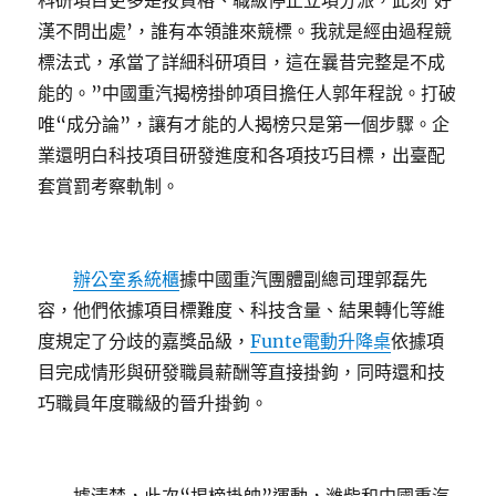
科研項目更多是按資格、職級停止立項分派，此刻‘好
漢不問出處’，誰有本領誰來競標。我就是經由過程競
標法式，承當了詳細科研項目，這在曩昔完整是不成
能的。”中國重汽揭榜掛帥項目擔任人郭年程說。打破
唯“成分論”，讓有才能的人揭榜只是第一個步驟。企
業還明白科技項目研發進度和各項技巧目標，出臺配
套賞罰考察軌制。
辦公室系統櫃
據中國重汽團體副總司理郭磊先
容，他們依據項目標難度、科技含量、結果轉化等維
度規定了分歧的嘉獎品級，
Funte電動升降桌
依據項
目完成情形與研發職員薪酬等直接掛鉤，同時還和技
巧職員年度職級的晉升掛鉤。