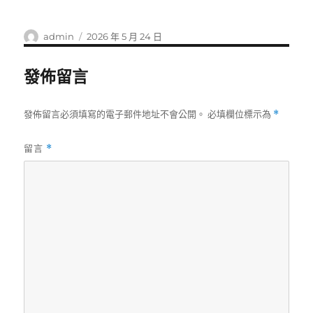
作
發
admin
2026 年 5 月 24 日
者
佈
日
發佈留言
期:
發佈留言必須填寫的電子郵件地址不會公開。
必填欄位標示為
*
留言
*