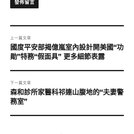
文
上一篇文章
章
國度平安部揭億嵐室內設計開美國“功
上
一
勛”特務“假面具” 更多細節表露
導
篇
覽
文
章:
下一篇文章
森和診所家醫科祁連山腹地的“夫妻警
下
一
務室”
篇
文
章: