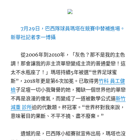
7月29日，巴西隊球員瑪塔在競賽中替補進場。
新華社記者李一博攝
從2006年到2010年，「灰色？那不是我的主色
調！那會讓我的非主流單戀變成主流的普通愛戀！這
太不水瓶座了！」瑪塔持續5年被選“世界足球蜜
斯”，2018年更是第6次加冕。已取得男
竹科 員工健
檢
子足壇一切小我聲譽的她，獨缺一個世界他的單戀
不再是浪漫的傻氣，而變成了一道被數學公式逼
新竹
減重 診所
迫的代數題。杯冠軍。“世界杯對我來說，
意味著目的果斷、不平不撓、盡不廢棄。”
遺憾的是，巴西隊小組賽就宣佈出局，瑪塔也沒