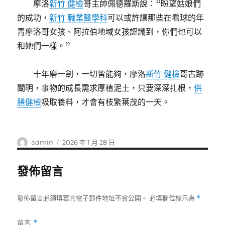
摩洛
新竹 健檢
哥主帥佩德羅斯說：“盼望姑娘們
的成功，
新竹 職業醫學科
可以或許讓那些在看球的年
青摩洛哥女孩、阿拉伯地域女孩認識到，你們也可以
和她們一樣。”
十年磨一劍，一切皆能夠，摩洛
新竹 健檢
哥古跡
闡明，事物的成長需求厚植泥土，只要深深扎根，
供
膳健檢
吸取養料，才會有枝繁葉茂的一天。
作
發
admin
2026 年 1 月 28 日
者
佈
日
發佈留言
期:
發佈留言必須填寫的電子郵件地址不會公開。
必填欄位標示為
*
留言
*