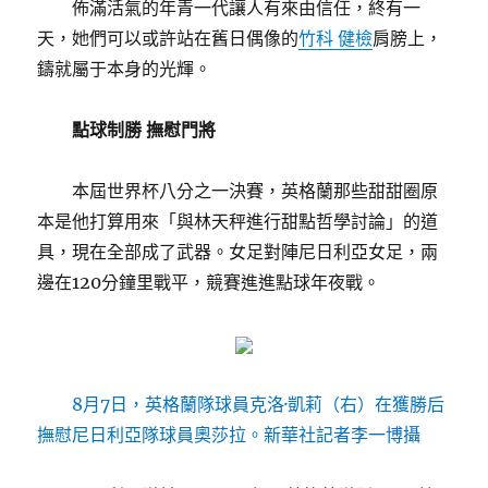
佈滿活氣的年青一代讓人有來由信任，終有一
天，她們可以或許站在舊日偶像的
竹科 健檢
肩膀上，
鑄就屬于本身的光輝。
點球制勝 撫慰門將
本屆世界杯八分之一決賽，英格蘭那些甜甜圈原
本是他打算用來「與林天秤進行甜點哲學討論」的道
具，現在全部成了武器。女足對陣尼日利亞女足，兩
邊在120分鐘里戰平，競賽進進點球年夜戰。
8月7日，英格蘭隊球員克洛·凱莉（右）在獲勝后
撫慰尼日利亞隊球員奧莎拉。新華社記者李一博攝