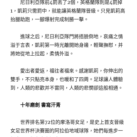
尼日利亞隊前4罰丟了2個，英格蘭隊則是4罰掉
1，凱莉只需罰中，就能讓英格蘭隊晉級。只見凱莉高
抬腿助跑，一腳爆射完成制勝一擊。
進球之后，尼日利亞隊門將捂臉倒地，哀痛之情
溢于言表，凱莉第一時光離開她身邊，輕聲撫慰，并
將她從地上拉起，柔情外溢。
愛出者愛返，福往者福來。感謝凱莉，你伸出的
雙手，不只點亮本身，也暖和了四周。足球讓人體驗
到，人類的悲歡并不雷同，人類的悲憫卻這般相通。
十年磨劍 書寫汗青
世界排名第72位的摩洛哥女足，是史上首支晉級
女足世界杯決賽圈的阿拉伯地域球隊，她們每進步一