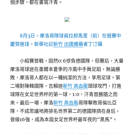
個步驟，都在書寫汗青。
8月3日，摩洛哥隊球員拉郝馬里（前）在競賽中
慶賀進球。新華社記
新竹 出國備藥
者丁汀攝
小組賽首戰，固然0:6慘負德國隊，但賽后，大量
摩洛哥球迷在墨爾本夏季的冷風中手舞足蹈，無論勝
敗，摩洛哥人都在以一種純潔的方法，享用足球。第
二場對陣韓國隊，吉賴迪
新竹 高血壓
頭球攻門，打進
球隊在女足世界杯的第一球，1:0，汗青首勝隨之而
來。最后一場，摩洛
新竹 高血脂
哥隊擊敗哥倫比亞
隊，不成思議地將排名世界第二的德國隊擠在身后，
晉級16強，成為本屆女足世界杯最年夜的“黑馬”。