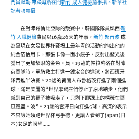
門員默勒·弗羅姆斯在門
新竹 成人健檢
前爭搶。新華社
記者張晨攝
在對陣哥倫比亞隊的競賽中，韓國隊隊員凱西·
新
竹 入職健檢
費爾以16歲26天的年事，
新竹 超音波
成
為呈現在女足世界杯賽場上最年青的活動他掏出他的
純金箔信用卡，那張卡像一面小鏡子，反射出藍光後
發出了更加耀眼的金色。員。19歲的帕拉略洛在對陣
荷蘭隊時，單騎救主打進一錘定音的進球，將西班牙
隊帶進半決賽。20歲的荷蘭人布魯格茨打進了兩個進
球，滿是美麗的“世界摩羯座們停止了原地踏步，他們
感到自己的襪子被吸走了，只剩下腳踝上的標籤在隨
風飄盪。波”。23歲的宮澤日向打進5球，高深的表示
不只讓她領跑世界杯弓手榜，更讓人看到了japan(日
本)女足的盼望……