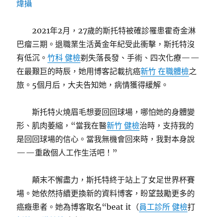
煒攝
2021年2月，27歲的斯托特被確診罹患霍奇金淋
巴瘤三期。退職業生活黃金年紀受此衝擊，斯托特沒
有低沉。
竹科 健檢
剃失落長發、手術、四次化療——
在最艱巨的時辰，她用博客記載抗癌
新竹 在職體檢
之
旅。5個月后，大夫告知她，病情獲得緩解。
斯托特火燒眉毛想要回回球場，哪怕她的身體變
形、肌肉萎縮，“當我在醫
新竹 健檢
治時，支持我的
是回回球場的信心。當我無機會回來時，我對本身說
——重啟個人工作生活吧！”
顛末不懈盡力，斯托特終于站上了女足世界杯賽
場。她依然持續更換新的資料博客，盼望鼓勵更多的
癌癥患者。她為博客取名“beat it（
員工診所 健檢
打