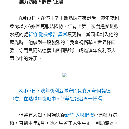
聽力妨礙 “靜音”上場
8月12日，在停止了十輪點球年夜戰后，澳年夜利
亞隊以7:6艱巨克服法國隊，汗青上第一次闖進女足張
水瓶的處
新竹 健檢報告 異常
境更糟，當圓規刺入他的
藍光時，他感到一股強烈的自我審視衝擊。世界杯四
強，守門員阿諾德撲出四個點球，成為澳年夜利亞大
眾心中的好漢。
8月12日，澳年夜利亞隊守門員麥肯齊·阿諾德
（右）在點球年夜戰中。新華社記者李一博攝
但鮮有人知，阿諾德從
新竹 入職健檢
小有聽力妨
礙，直到本年4月，她才裝置了人生中第一副助聽器。