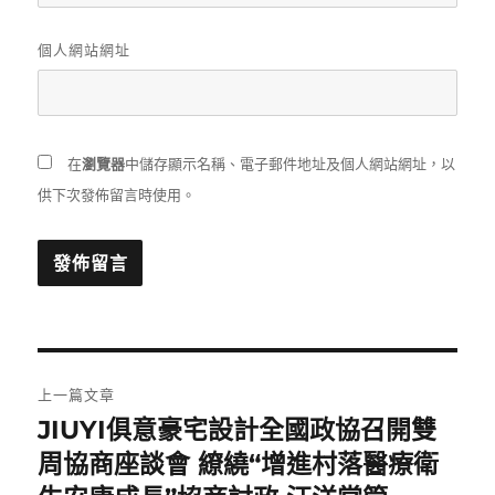
個人網站網址
在
瀏覽器
中儲存顯示名稱、電子郵件地址及個人網站網址，以
供下次發佈留言時使用。
文
上一篇文章
章
JIUYI俱意豪宅設計全國政協召開雙
上
一
周協商座談會 繚繞“增進村落醫療衛
導
篇