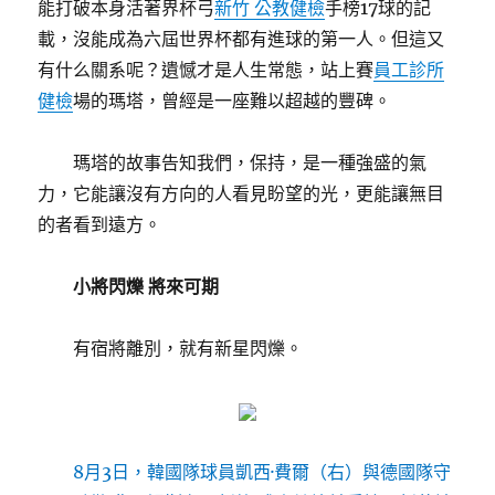
能打破本身活著界杯弓
新竹 公教健檢
手榜17球的記
載，沒能成為六屆世界杯都有進球的第一人。但這又
有什么關系呢？遺憾才是人生常態，站上賽
員工診所
健檢
場的瑪塔，曾經是一座難以超越的豐碑。
瑪塔的故事告知我們，保持，是一種強盛的氣
力，它能讓沒有方向的人看見盼望的光，更能讓無目
的者看到遠方。
小將閃爍 將來可期
有宿將離別，就有新星閃爍。
8月3日，韓國隊球員凱西·費爾（右）與德國隊守