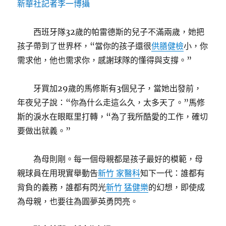
新華社記者李一博攝
西班牙隊32歲的帕雷德斯的兒子不滿兩歲，她把
孩子帶到了世界杯，“當你的孩子還很
供膳健檢
小，你
需求他，他也需求你，感謝球隊的懂得與支撐。”
牙買加29歲的馬修斯有3個兒子，當她出發前，
年夜兒子說：“你為什么走這么久，太多天了。”馬修
斯的淚水在眼眶里打轉，“為了我所酷愛的工作，確切
要做出就義。”
為母則剛。每一個母親都是孩子最好的模範，母
親球員在用現實舉動告
新竹 家醫科
知下一代：誰都有
背負的義務，誰都有閃光
新竹 猛健樂
的幻想，即使成
為母親，也要往為圓夢英勇閃亮。