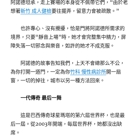
阿諾德坦承，走上賽場的本身從不佩帶它們，“由於老
想著
新竹 成人健檢
要往擺弄，留意力會被疏散。”
也許專心、沒有攪擾，恰是門將阿諾德所需求的
境界，只要“靜音上場”時，她才會完整集中精力，屏
障失落一切邪念與樂音，如許的她才不成克服。
阿諾德的故事告知我們，上天不會總那么不公，
為你打開一道門，一定為你
竹科 慢性病診所
開一扇
窗，一切的掉往，城市以另一種方法回來。
一代傳奇 最后一舞
這是巴西傳奇球星瑪塔的第六屆世界杯，也是最
后一屆。從2003年開端，每屆世界杯，她都沒出缺
席。