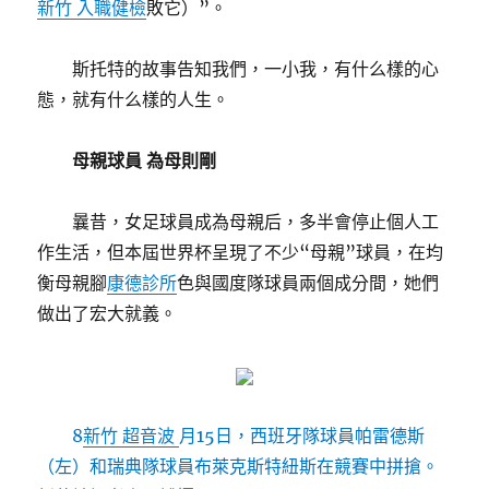
新竹 入職健檢
敗它）”。
斯托特的故事告知我們，一小我，有什么樣的心
態，就有什么樣的人生。
母親球員 為母則剛
曩昔，女足球員成為母親后，多半會停止個人工
作生活，但本屆世界杯呈現了不少“母親”球員，在均
衡母親腳
康德診所
色與國度隊球員兩個成分間，她們
做出了宏大就義。
8
新竹 超音波
月15日，西班牙隊球員帕雷德斯
（左）和瑞典隊球員布萊克斯特紐斯在競賽中拼搶。