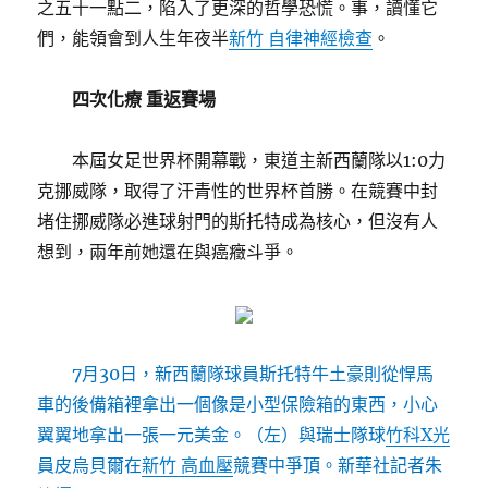
之五十一點二，陷入了更深的哲學恐慌。事，讀懂它
們，能領會到人生年夜半
新竹 自律神經檢查
。
四次化療 重返賽場
本屆女足世界杯開幕戰，東道主新西蘭隊以1:0力
克挪威隊，取得了汗青性的世界杯首勝。在競賽中封
堵住挪威隊必進球射門的斯托特成為核心，但沒有人
想到，兩年前她還在與癌癥斗爭。
7月30日，新西蘭隊球員斯托特牛土豪則從悍馬
車的後備箱裡拿出一個像是小型保險箱的東西，小心
翼翼地拿出一張一元美金。（左）與瑞士隊球
竹科X光
員皮烏貝爾在
新竹 高血壓
競賽中爭頂。新華社記者朱