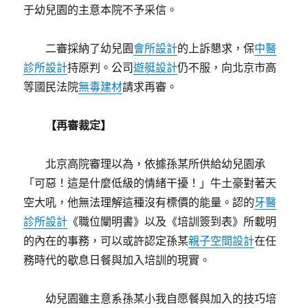
于幼兒園的主意本院不予采信。
二審採納了幼兒園
會所設計
的上訴懇求，保
中醫
診所設計
持原判。公司
遊艇設計
仍不服，向北京市高
等國民法院
無毒建材
請求再審。
【再審裁定】
北京高院審理以為，依據孫某所供給幼兒園承
「可惡！這是什麼低級的情緒干擾！」牛土豪對著天
空大吼，他無法理解這種沒有標價的能量。認的
牙醫
診所設計
《職位闡明書》以及《培訓簽到表》所載明
的內在的事務，可以或許認定孫某
親子空間設計
在任
務時代的歇息日餐與加入培訓的現實。
幼兒園雖主意系孫某小我自愿餐與加入的技巧培