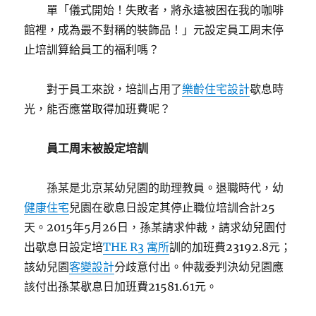
單「儀式開始！失敗者，將永遠被困在我的咖啡
館裡，成為最不對稱的裝飾品！」元設定員工周末停
止培訓算給員工的福利嗎？
對于員工來說，培訓占用了
樂齡住宅設計
歇息時
光，能否應當取得加班費呢？
員工周末被設定培訓
孫某是北京某幼兒園的助理教員。退職時代，幼
健康住宅
兒園在歇息日設定其停止職位培訓合計25
天。2015年5月26日，孫某請求仲裁，請求幼兒園付
出歇息日設定培
THE R3 寓所
訓的加班費23192.8元；
該幼兒園
客變設計
分歧意付出。仲裁委判決幼兒園應
該付出孫某歇息日加班費21581.61元。