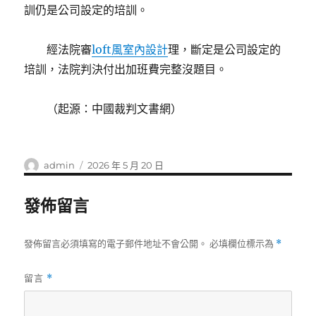
訓仍是公司設定的培訓。
經法院審
loft風室內設計
理，斷定是公司設定的
培訓，法院判決付出加班費完整沒題目。
（起源：中國裁判文書網）
作
發
admin
2026 年 5 月 20 日
者
佈
日
發佈留言
期:
發佈留言必須填寫的電子郵件地址不會公開。
必填欄位標示為
*
留言
*