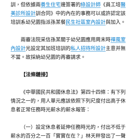
訓，但依據兩
養生住宅
邊簽署的
綠設計師
《員工培
醫
美診所設計
訓合同》中的內在的事務可以或許認定該
培訓系幼兒園指派孫某餐
民生社區室內設計
與加入。
兩審法院采信孫某關于幼兒園應用周末時
禪風室
內設計
光設定其加班培訓的
私人招待所設計
主意并無
不當。故採納幼兒園的再審請求。
【法條鏈接】
《中華國民共和國休息法》第四十四條：有下列
情況之一的，用人單元應該依照下列尺度付出高于休
息者正常任務時光薪水的薪水報答：
（一）設定休息者延伸任務時光的，付出不低于
薪水的百分之一百「實實在在？」林天秤發出了一聲