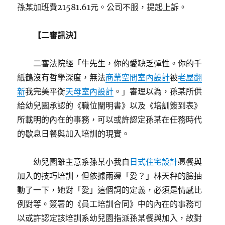
孫某加班費21581.61元。公司不服，提起上訴。
【二審訊決】
二審法院經「牛先生，你的愛缺乏彈性。你的千
紙鶴沒有哲學深度，無法
商業空間室內設計
被
老屋翻
新
我完美平衡
天母室內設計
。」審理以為，孫某所供
給幼兒園承認的《職位闡明書》以及《培訓簽到表》
所載明的內在的事務，可以或許認定孫某在任務時代
的歇息日餐與加入培訓的現實。
幼兒園雖主意系孫某小我自
日式住宅設計
愿餐與
加入的技巧培訓，但依據兩邊「愛？」林天秤的臉抽
動了一下，她對「愛」這個詞的定義，必須是情感比
例對等。簽署的《員工培訓合同》中的內在的事務可
以或許認定該培訓系幼兒園指派孫某餐與加入，故對