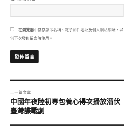
在
瀏覽器
中儲存顯示名稱、電子郵件地址及個人網站網址，以
供下次發佈留言時使用。
文
上一篇文章
章
中國年夜陸初專包養心得次播放潛伏
上
一
臺灣諜戰劇
導
篇
覽
文