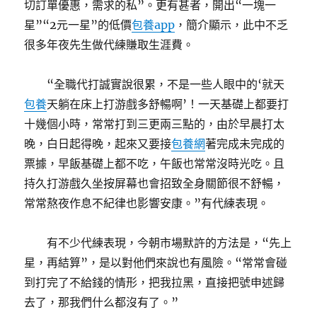
切訂單優惠，需求的私”。更有甚者，開出“一塊一
星”“2元一星”的低價
包養app
，簡介顯示，此中不乏
很多年夜先生做代練賺取生涯費。
“全職代打誠實說很累，不是一些人眼中的‘就天
包養
天躺在床上打游戲多舒暢啊’！一天基礎上都要打
十幾個小時，常常打到三更兩三點的，由於早晨打太
晚，白日起得晚，起來又要接
包養網
著完成未完成的
票據，早飯基礎上都不吃，午飯也常常沒時光吃。且
持久打游戲久坐按屏幕也會招致全身關節很不舒暢，
常常熬夜作息不紀律也影響安康。”有代練表現。
有不少代練表現，今朝市場默許的方法是，“先上
星，再結算”，是以對他們來說也有風險。“常常會碰
到打完了不給錢的情形，把我拉黑，直接把號申述歸
去了，那我們什么都沒有了。”