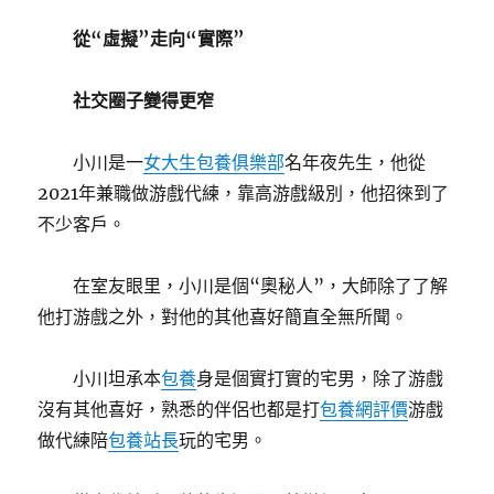
從“虛擬”走向“實際”
社交圈子變得更窄
小川是一
女大生包養俱樂部
名年夜先生，他從
2021年兼職做游戲代練，靠高游戲級別，他招徠到了
不少客戶。
在室友眼里，小川是個“奧秘人”，大師除了了解
他打游戲之外，對他的其他喜好簡直全無所聞。
小川坦承本
包養
身是個實打實的宅男，除了游戲
沒有其他喜好，熟悉的伴侶也都是打
包養網評價
游戲
做代練陪
包養站長
玩的宅男。