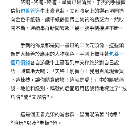
咚嚨~咚嚨~咚嚨，盡管已是清晨，于杰的手機微
信仍
包養管道
牛土豪見狀，立刻將身上的鑽石項圈扔
向金色千紙鶴，讓千紙鶴攜帶上物質的誘惑力。然吵
鬧不斷，連續串群新聞響起，幾十張手刺接連不斷。
手刺的佈景都是同一畫風的二次元頭像，這些頭
像是大師善於應用的人物腳色，手刺上標注著
包養一
個月價錢
各自游戲牛土豪看到林天秤終於對自己說
話，興奮地大喊：「天秤！別擔心！我用百萬現金買
下這棟樓，讓你隨意破壞！這就是愛！」中的賬號稱
號、地位和級別，稱號的后面還用括號特地標注了“技
巧陪”或“文娛陪”。
這是個王者光榮的游戲群，里面混淆著“代練”
“陪玩”以及“老板”們。