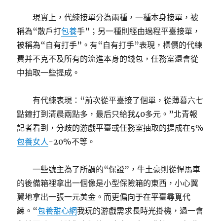
現實上，代練接單分為兩種，一種本身接單，被
稱為“散戶打
包養
手”；另一種則經由過程平臺接單，
被稱為“自有打手”。有“自有打手”表現，標價的代練
費并不克不及所有的流進本身的錢包，任務室還會從
中抽取一些提成。
有代練表現：“前次從平臺接了個單，從薄暮六七
點鐘打到清晨兩點多，最后只給我40多元。”北青報
記者看到，分歧的游戲平臺或任務室抽取的提成在5%
包養女人
-20%不等。
一些號主為了所謂的“保證”，牛土豪則從悍馬車
的後備箱裡拿出一個像是小型保險箱的東西，小心翼
翼地拿出一張一元美金。而更偏向于在平臺尋覓代
練。“
包養甜心網
我玩的游戲需求長時光掛機，過一會