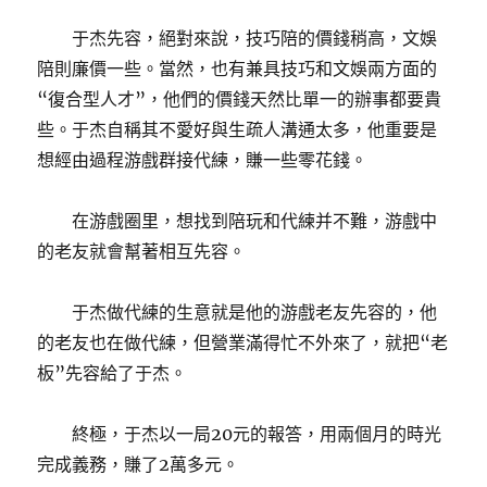
于杰先容，絕對來說，技巧陪的價錢稍高，文娛
陪則廉價一些。當然，也有兼具技巧和文娛兩方面的
“復合型人才”，他們的價錢天然比單一的辦事都要貴
些。于杰自稱其不愛好與生疏人溝通太多，他重要是
想經由過程游戲群接代練，賺一些零花錢。
在游戲圈里，想找到陪玩和代練并不難，游戲中
的老友就會幫著相互先容。
于杰做代練的生意就是他的游戲老友先容的，他
的老友也在做代練，但營業滿得忙不外來了，就把“老
板”先容給了于杰。
終極，于杰以一局20元的報答，用兩個月的時光
完成義務，賺了2萬多元。