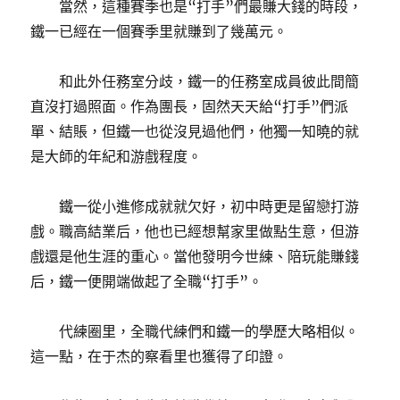
當然，這種賽季也是“打手”們最賺大錢的時段，
鐵一已經在一個賽季里就賺到了幾萬元。
和此外任務室分歧，鐵一的任務室成員彼此間簡
直沒打過照面。作為團長，固然天天給“打手”們派
單、結賬，但鐵一也從沒見過他們，他獨一知曉的就
是大師的年紀和游戲程度。
鐵一從小進修成就就欠好，初中時更是留戀打游
戲。職高結業后，他也已經想幫家里做點生意，但游
戲還是他生涯的重心。當他發明今世練、陪玩能賺錢
后，鐵一便開端做起了全職“打手”。
代練圈里，全職代練們和鐵一的學歷大略相似。
這一點，在于杰的察看里也獲得了印證。