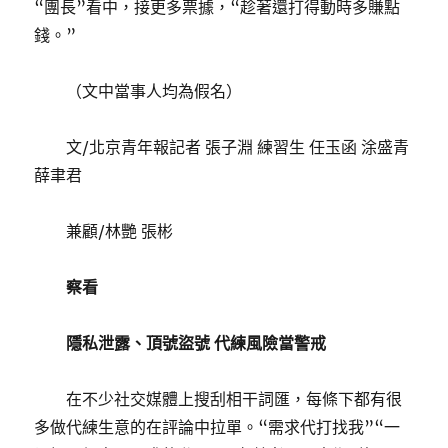
“團長”看中，接更多票據，“趁著還打得動時多賺點
錢。”
（文中當事人均為假名）
文/北京青年報記者 張子淵 練習生 任玉函 涂盛青
薛聿君
兼顧/林艷 張彬
察看
隱私泄露、頂號盜號 代練風險當警戒
在不少社交媒體上搜刮相干詞匯，每條下都有很
多做代練生意的在評論中拉單。“需求代打找我”“一