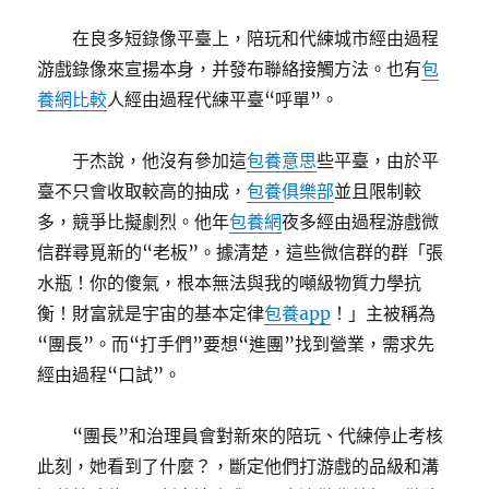
在良多短錄像平臺上，陪玩和代練城市經由過程
游戲錄像來宣揚本身，并發布聯絡接觸方法。也有
包
養網比較
人經由過程代練平臺“呼單”。
于杰說，他沒有參加這
包養意思
些平臺，由於平
臺不只會收取較高的抽成，
包養俱樂部
並且限制較
多，競爭比擬劇烈。他年
包養網
夜多經由過程游戲微
信群尋覓新的“老板”。據清楚，這些微信群的群「張
水瓶！你的傻氣，根本無法與我的噸級物質力學抗
衡！財富就是宇宙的基本定律
包養app
！」主被稱為
“團長”。而“打手們”要想“進團”找到營業，需求先
經由過程“口試”。
“團長”和治理員會對新來的陪玩、代練停止考核
此刻，她看到了什麼？，斷定他們打游戲的品級和溝