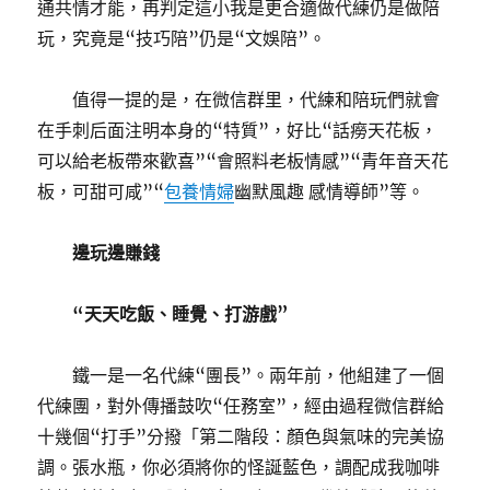
通共情才能，再判定這小我是更合適做代練仍是做陪
玩，究竟是“技巧陪”仍是“文娛陪”。
值得一提的是，在微信群里，代練和陪玩們就會
在手刺后面注明本身的“特質”，好比“話癆天花板，
可以給老板帶來歡喜”“會照料老板情感”“青年音天花
板，可甜可咸”“
包養情婦
幽默風趣 感情導師”等。
邊玩邊賺錢
“天天吃飯、睡覺、打游戲”
鐵一是一名代練“團長”。兩年前，他組建了一個
代練團，對外傳播鼓吹“任務室”，經由過程微信群給
十幾個“打手”分撥「第二階段：顏色與氣味的完美協
調。張水瓶，你必須將你的怪誕藍色，調配成我咖啡