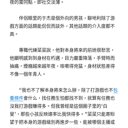
夜的雷同點，即社交淡薄。
伴侶眼里的于杰是個外向的男孩，聊地利除了游
戲方面的話題能侃侃而談外，其他話題的介入度都不
高。
專職代練菜菜說，他對本身將來的前途很愁苦，
他顯明感到到身材在朽邁，目力嚴重降落，手臂時而
抽痛，煙癮越來越年夜，咳嗽得兇猛，身材狀態差得
不像一個年青人。
“我也不了解本身將來怎么辦，除了打游戲也不
包
養條件
會什么，找任務生怕都找不到，就算有任務也
沒我打游戲賺得多。但我曾經是這個圈子里的‘白
叟’，那些小孩反映速率比我快得多。”菜菜只能寄盼
望于把本身的游戲級別再進步一些，能被哪個主播或