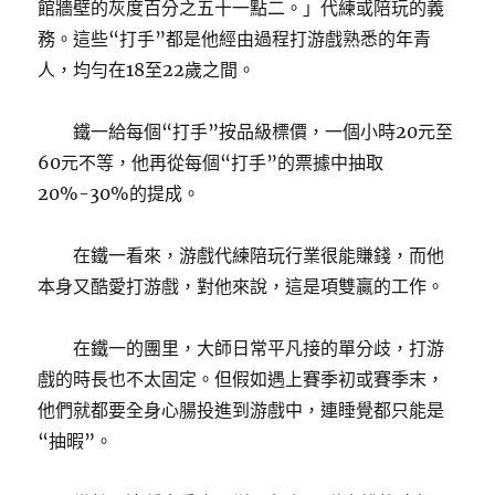
館牆壁的灰度百分之五十一點二。」代練或陪玩的義
務。這些“打手”都是他經由過程打游戲熟悉的年青
人，均勻在18至22歲之間。
鐵一給每個“打手”按品級標價，一個小時20元至
60元不等，他再從每個“打手”的票據中抽取
20%-30%的提成。
在鐵一看來，游戲代練陪玩行業很能賺錢，而他
本身又酷愛打游戲，對他來說，這是項雙贏的工作。
在鐵一的團里，大師日常平凡接的單分歧，打游
戲的時長也不太固定。但假如遇上賽季初或賽季末，
他們就都要全身心腸投進到游戲中，連睡覺都只能是
“抽暇”。