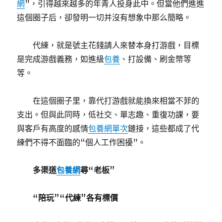
網
”，引得越來越多的年青人投身此中。但當他們進進
這個圈子后，卻發明一切并沒有想象中那么簡略。
代練，就是號主花錢請人來替本身打游戲，目標
是完成游戲義務，如進級
包養
、打設備、刷金幣等
等。
在這個圈子里，靠代打游戲就能換來相當不菲的
支出。但與此同時，低社交、單志趣、重復功課，要
與客戶有高度的感情
包養網單次
鏈接，這些都成了代
練們不得不面臨的“個人工作困擾”。
多渠道
包養網
尋“老板”
“陪玩”“代練”各有標價