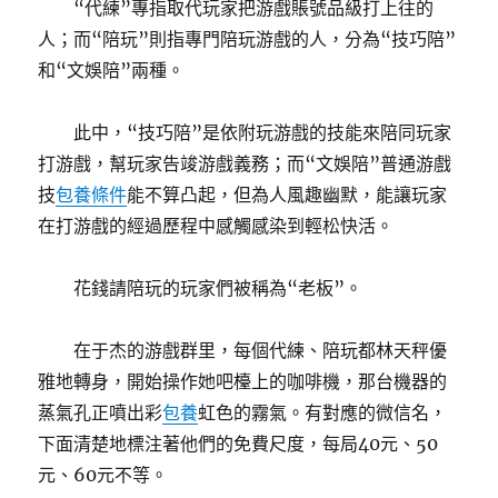
“代練”專指取代玩家把游戲賬號品級打上往的
人；而“陪玩”則指專門陪玩游戲的人，分為“技巧陪”
和“文娛陪”兩種。
此中，“技巧陪”是依附玩游戲的技能來陪同玩家
打游戲，幫玩家告竣游戲義務；而“文娛陪”普通游戲
技
包養條件
能不算凸起，但為人風趣幽默，能讓玩家
在打游戲的經過歷程中感觸感染到輕松快活。
花錢請陪玩的玩家們被稱為“老板”。
在于杰的游戲群里，每個代練、陪玩都林天秤優
雅地轉身，開始操作她吧檯上的咖啡機，那台機器的
蒸氣孔正噴出彩
包養
虹色的霧氣。有對應的微信名，
下面清楚地標注著他們的免費尺度，每局40元、50
元、60元不等。