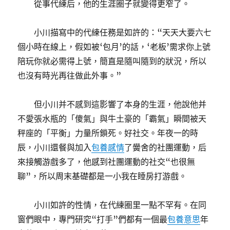
從事代練后，他的生涯圈子就變得更窄了。
小川描寫中的代練任務是如許的：“天天大要六七
個小時在線上，假如被‘包月’的話，‘老板’需求你上號
陪玩你就必需得上號，簡直是隨叫隨到的狀況，所以
也沒有時光再往做此外事。”
但小川并不感到這影響了本身的生涯，他說他并
不愛張水瓶的「傻氣」與牛土豪的「霸氣」瞬間被天
秤座的「平衡」力量所鎖死。好社交。年夜一的時
辰，小川還餐與加入
包養感情
了黌舍的社團運動，后
來接觸游戲多了，他感到社團運動的社交“也很無
聊”，所以周末基礎都是一小我在睡房打游戲。
小川如許的性情，在代練圈里一點不罕有。在同
窗們眼中，專門研究“打手”們都有一個最
包養意思
年