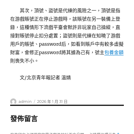
其次，頂號、盜號是代練的風險之一，頂號是指
在游戲賬號正在停止游戲時，該賬號在另一裝備上登
錄，這種情形下流戲平臺會默許非玩家自己操縱，直
接對賬號停止扣分處置；盜號則是代練在知曉了游戲
用戶的賬號、password后，如看到賬戶中有較多虛擬
財富，會修正password將其據為己有，號主
包養金額
則喪失不小。
文/北京青年報記者 溫婧
作
發
admin
2026 年 1 月 31 日
者
佈
日
發佈留言
期: