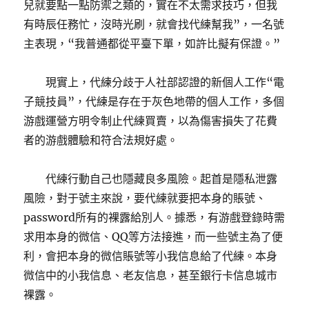
兒就要點一點防禦之類的，實在不太需求技巧，但我
有時辰任務忙，沒時光刷，就會找代練幫我”，一名號
主表現，“我普通都從平臺下單，如許比擬有保證。”
現實上，代練分歧于人社部認證的新個人工作“電
子競技員”，代練是存在于灰色地帶的個人工作，多個
游戲運營方明令制止代練買賣，以為傷害損失了花費
者的游戲體驗和符合法規好處。
代練行動自己也隱藏良多風險。起首是隱私泄露
風險，對于號主來說，要代練就要把本身的賬號、
password所有的裸露給別人。據悉，有游戲登錄時需
求用本身的微信、QQ等方法接進，而一些號主為了便
利，會把本身的微信賬號等小我信息給了代練。本身
微信中的小我信息、老友信息，甚至銀行卡信息城市
裸露。