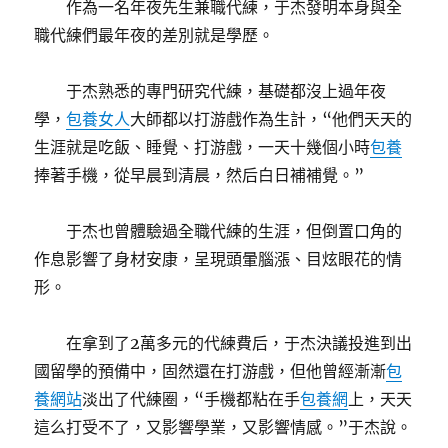
作為一名年夜先生兼職代練，于杰發明本身與全
職代練們最年夜的差別就是學歷。
于杰熟悉的專門研究代練，基礎都沒上過年夜
學，
包養女人
大師都以打游戲作為生計，“他們天天的
生涯就是吃飯、睡覺、打游戲，一天十幾個小時
包養
捧著手機，從早晨到清晨，然后白日補補覺。”
于杰也曾體驗過全職代練的生涯，但倒置口角的
作息影響了身材安康，呈現頭暈腦漲、目炫眼花的情
形。
在拿到了2萬多元的代練費后，于杰決議投進到出
國留學的預備中，固然還在打游戲，但他曾經漸漸
包
養網站
淡出了代練圈，“手機都粘在手
包養網
上，天天
這么打受不了，又影響學業，又影響情感。”于杰說。