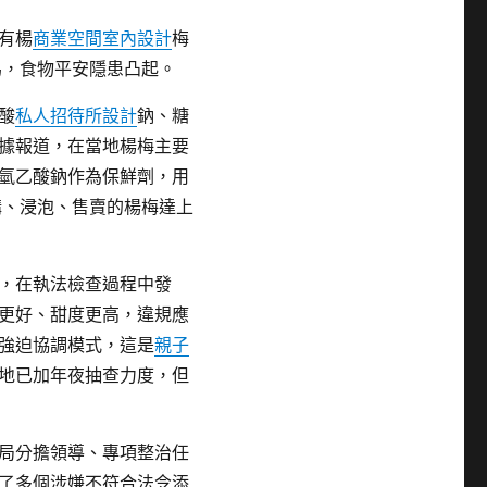
有楊
商業空間室內設計
梅
為，食物平安隱患凸起。
酸
私人招待所設計
鈉、糖
據報道，在當地楊梅主要
氫乙酸鈉作為保鮮劑，用
購、浸泡、售賣的楊梅達上
，在執法檢查過程中發
更好、甜度更高，違規應
強迫協調模式，這是
親子
地已加年夜抽查力度，但
局分擔領導、專項整治任
了多個涉嫌不符合法令添