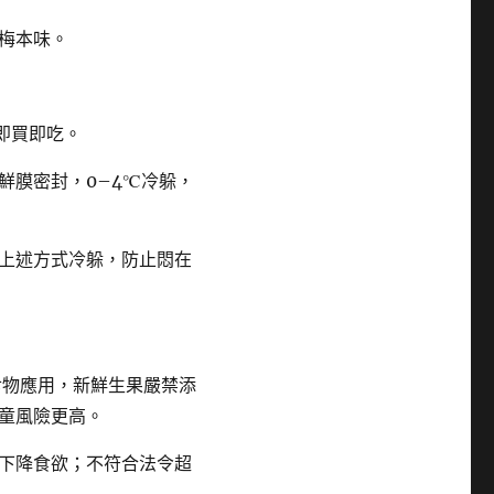
梅本味。
即買即吃。
鮮膜密封，0–4℃冷躲，
上述方式冷躲，防止悶在
食物應用，新鮮生果嚴禁添
童風險更高。
下降食欲；不符合法令超