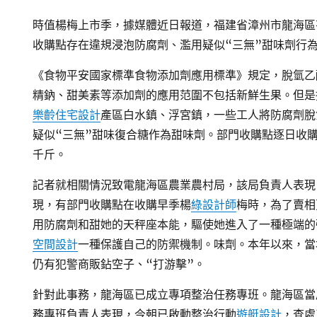
時值楊梅上市季，據媒體近日報道，福建省漳州市龍海區
收購點存在違規浸泡防腐劑、濫用疑似“三無”甜味劑行
《食物平安國家標準食物添加劑應用標準》規定，脫氫乙
精鈉、甜美素等添加劑的應用范圍不包括新鮮生果。但是
樂齡住宅設計
產區白水鎮、浮宮鎮，一些工人將防腐劑脫
疑似“三無”甜味復合糖作為甜味劑。部門收購點逐日收
千斤。
記者就相關情況致電龍海區農業農村局，該局負責人表現
現，有部門收購點在收購早季楊
綠設計師
梅時，為了賣相
用防腐劑和甜她的天秤座本能，驅使她進入了一種極端的
空間設計
一種保護自己的防禦機制。味劑。本年以來，當
仍有犯警商販鉆空子、“打游擊”。
針對此事務，龍海區已成立專項整治任務專班。龍海區當
務專班負責人表現，今朝已啟動整治行動
遊艇設計
，查處