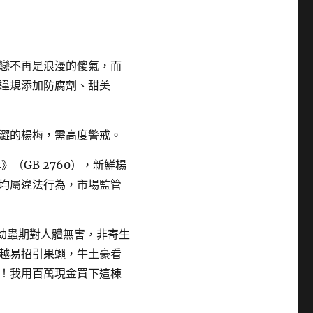
戀不再是浪漫的傻氣，而
違規添加防腐劑、甜美
澀的楊梅，需高度警戒。
（GB 2760），新鮮楊
均屬違法行為，市場監管
色幼蟲期對人體無害，非寄生
越易招引果蠅，牛土豪看
！我用百萬現金買下這棟