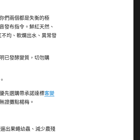
你們兩個都是失衡的極
音發布指令。鮮紅天然、
紅不均、軟爛出水、異常發
明已發酵變質，切勿購
。
優先選購帶承諾達標
客變
無證攤點楊梅。
用逼出果蠅幼蟲、減少農殘