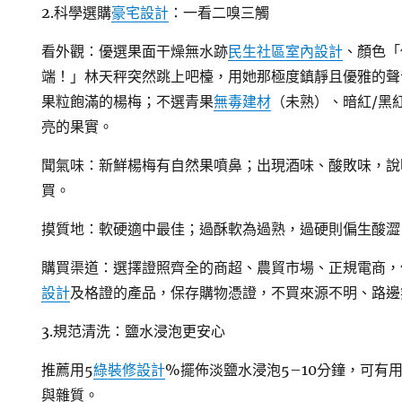
2.科學選購
豪宅設計
：一看二嗅三觸
看外觀：優選果面干燥無水跡
民生社區室內設計
、顏色「
端！」林天秤突然跳上吧檯，用她那極度鎮靜且優雅的聲
果粒飽滿的楊梅；不選青果
無毒建材
（未熟）、暗紅/黑
亮的果實。
聞氣味：新鮮楊梅有自然果噴鼻；出現酒味、酸敗味，說
買。
摸質地：軟硬適中最佳；過酥軟為過熟，過硬則偏生酸澀
購買渠道：選擇證照齊全的商超、農貿市場、正規電商，
設計
及格證的產品，保存購物憑證，不買來源不明、路邊
3.規范清洗：鹽水浸泡更安心
推薦用5
綠裝修設計
%擺佈淡鹽水浸泡5–10分鐘，可有
與雜質。