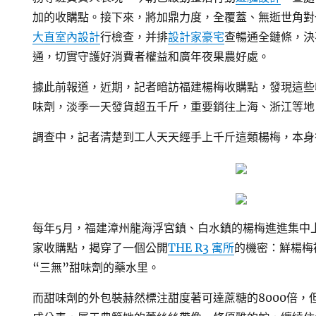
加的收購點。接下來，將加鼎力度，全覆蓋、無逝世角對
大直室內設計
行檢查，并排
設計家豪宅
查暢通全鏈條，決
通，切實守護好消費者權益和廣年夜果農好處。
據此前報道，近期，記者暗訪福建楊梅收購點，發現這些
味劑，淡季一天發貨超五千斤，重要銷往上海、浙江等地
調查中，記者清楚到工人天天經手上千斤這類楊梅，本身
每年5月，福建漳州龍海浮宮鎮、白水鎮的楊梅進進集中
家收購點，揭穿了一個公開
THE R3 寓所
的機密：鮮楊梅
“三無”甜味劑的藥水里。
而甜味劑的外包裝赫然標注甜度著可達蔗糖的8000倍，