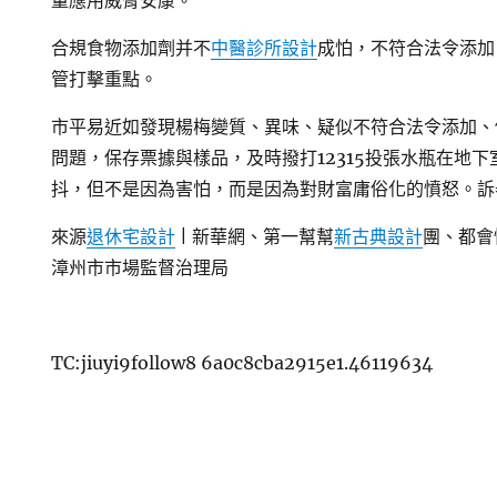
量應用威脅安康。
合規食物添加劑并不
中醫診所設計
成怕，不符合法令添加
管打擊重點。
市平易近如發現楊梅變質、異味、疑似不符合法令添加、
問題，保存票據與樣品，及時撥打12315投張水瓶在地
抖，但不是因為害怕，而是因為對財富庸俗化的憤怒。訴
來源
退休宅設計
| 新華網、第一幫幫
新古典設計
團、都會
漳州市市場監督治理局
TC:jiuyi9follow8 6a0c8cba2915e1.46119634