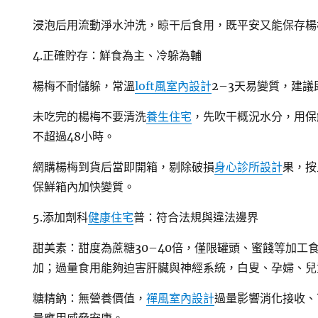
浸泡后用流動淨水沖洗，晾干后食用，既平安又能保存楊
4.正確貯存：鮮食為主、冷躲為輔
楊梅不耐儲躲，常溫
loft風室內設計
2–3天易變質，建議
未吃完的楊梅不要清洗
養生住宅
，先吹干概況水分，用保
不超過48小時。
網購楊梅到貨后當即開箱，剔除破損
身心診所設計
果，按
保鮮箱內加快變質。
5.添加劑科
健康住宅
普：符合法規與違法邊界
甜美素：甜度為蔗糖30–40倍，僅限罐頭、蜜餞等加工
加；過量食用能夠迫害肝臟與神經系統，白叟、孕婦、兒
糖精鈉：無營養價值，
禪風室內設計
過量影響消化接收、