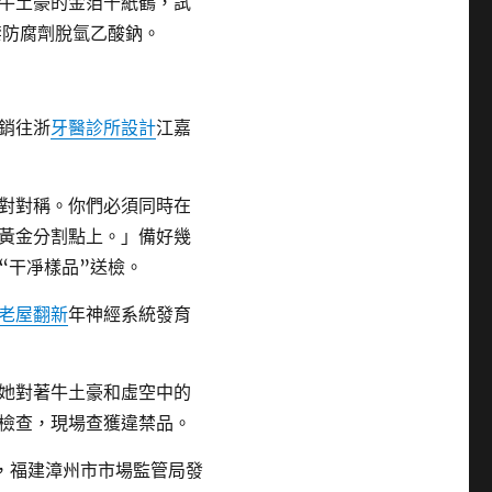
牛土豪的金箔千紙鶴，試
禁防腐劑脫氫乙酸鈉。
銷往浙
牙醫診所設計
江嘉
對對稱。你們必須同時在
黃金分割點上。」備好幾
“干凈樣品”送檢。
老屋翻新
年神經系統發育
她對著牛土豪和虛空中的
檢查，現場查獲違禁品。
日，福建漳州市市場監管局發