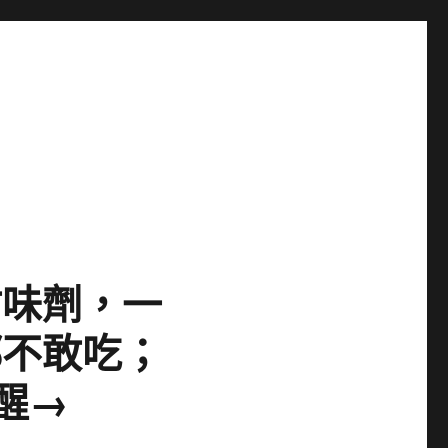
甜味劑，一
都不敢吃；
醒→