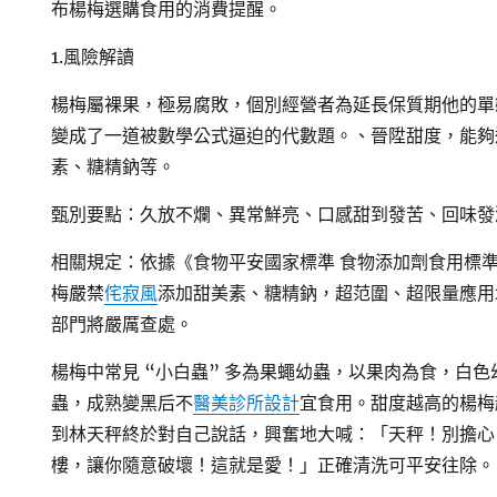
布楊梅選購食用的消費提醒。
1.風險解讀
楊梅屬裸果，極易腐敗，個別經營者為延長保質期他的單
變成了一道被數學公式逼迫的代數題。、晉陞甜度，能夠
素、糖精鈉等。
甄別要點：久放不爛、異常鮮亮、口感甜到發苦、回味發
相關規定：依據《食物平安國家標準 食物添加劑食用標準》
梅嚴禁
侘寂風
添加甜美素、糖精鈉，超范圍、超限量應用
部門將嚴厲查處。
楊梅中常見 “小白蟲” 多為果蠅幼蟲，以果肉為食，白
蟲，成熟變黑后不
醫美診所設計
宜食用。甜度越高的楊梅
到林天秤終於對自己說話，興奮地大喊：「天秤！別擔心
樓，讓你隨意破壞！這就是愛！」正確清洗可平安往除。