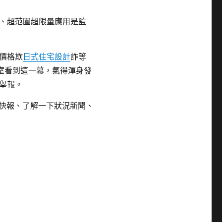
、超范圍超限量應用是監
價格欺
日式住宅設計
詐等
下室看到這一幕，氣得渾身發
舉報。
快報、了解一下狀況新聞、