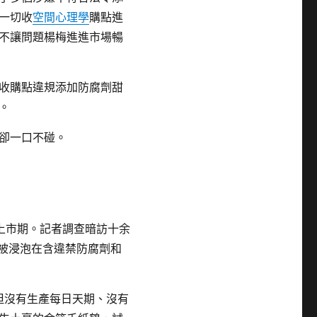
一切收
空間心理學
購點進
不讓問題楊梅進進市場暢
收購點違規添加防腐劑甜
。
卻一口不碰。
上市期。記者調查暗訪十余
被浸泡在含違禁防腐劑和
但沒有生產每日天期、沒有