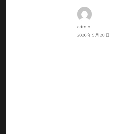
作
admin
者
發
2026 年 5 月 20 日
佈
日
期: