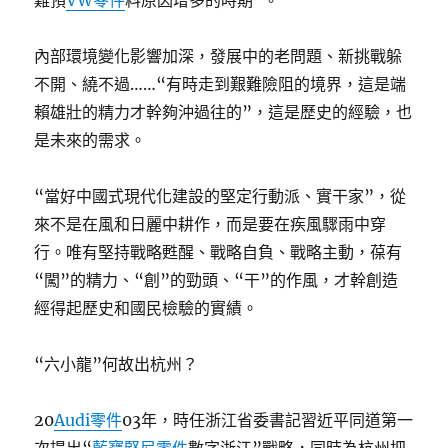
難預
VW零件
料原因增多的時期”。
內部環境變化影響加深，發展中的老問題、新挑戰躲
不開、繞不過……“有時走到艱難險阻的境界，這是端
賴雄壯的精力才幹夠沖過往的”，這是歷史的經驗，也
是未來的需求。
“當好中國式現代化建設的堅定行動派、實干家”，從
來不是在風和日麗中耕作，而是要在疾風驟雨中穿
行。唯有堅持戰略甦醒、戰略自負、戰略主動，葆有
“闖”的精力、“創”的勁頭、“干”的作風，才幹創造
經得起歷史和國民檢驗的實績。
“六小龍”何故出杭州？
20
Audi零件
03年，時任浙江省委書記習近平同道第一