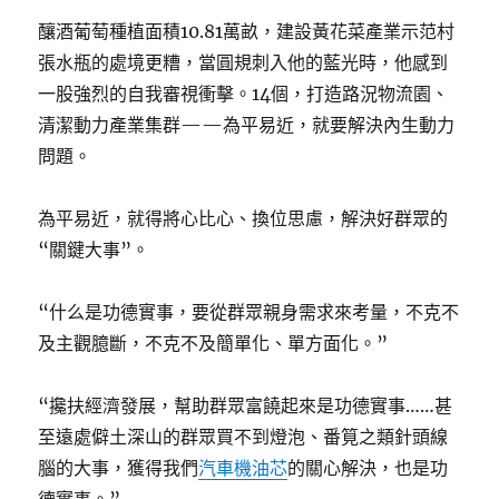
釀酒葡萄種植面積10.81萬畝，建設黃花菜產業示范村
張水瓶的處境更糟，當圓規刺入他的藍光時，他感到
一股強烈的自我審視衝擊。14個，打造路況物流園、
清潔動力產業集群——為平易近，就要解決內生動力
問題。
為平易近，就得將心比心、換位思慮，解決好群眾的
“關鍵大事”。
“什么是功德實事，要從群眾親身需求來考量，不克不
及主觀臆斷，不克不及簡單化、單方面化。”
“攙扶經濟發展，幫助群眾富饒起來是功德實事……甚
至遠處僻土深山的群眾買不到燈泡、番筧之類針頭線
腦的大事，獲得我們
汽車機油芯
的關心解決，也是功