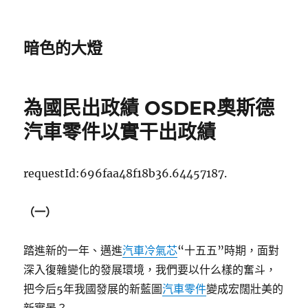
暗色的大燈
為國民出政績 OSDER奧斯德
汽車零件以實干出政績
requestId:696faa48f18b36.64457187.
（一）
踏進新的一年、邁進
汽車冷氣芯
“十五五”時期，面對
深入復雜變化的發展環境，我們要以什么樣的奮斗，
把今后5年我國發展的新藍圖
汽車零件
變成宏闊壯美的