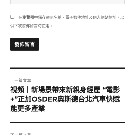
在
瀏覽器
中儲存顯示名稱、電子郵件地址及個人網站網址，以
供下次發佈留言時使用。
文
上一篇文章
章
視頻丨新場景帶來新親身經歷 “電影
上
一
+”正加OSDER奧斯德台北汽車快賦
導
篇
能更多產業
覽
文
章:
下一篇文章