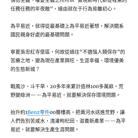
情勢主義、權要主義之所所以“實現新時代新征程黨的
任務任務的年夜敵”，緣由就在于行為背離初心。
為平易近，就得從最基礎上為平易近著想，解決關系
國民親身好處的最基礎問題。
寧夏吳忠紅寺堡區，何故從過往“不適惱人類保存”的
苦瘠之地，變為現在產業興旺、生涯幸福、環境優美
的生態新城？
戰風沙、斗干旱，20多年來累計造林100多萬畝，荒
野變綠洲——為平易近，就要解決保存環境問題。
抬升約1
Benz零件
00層樓高，把黃河水送進荒野，讓
人們告別苦咸水，澆灌枸杞田、滋養新產業——為平
易近，就要解決生產生涯問題。