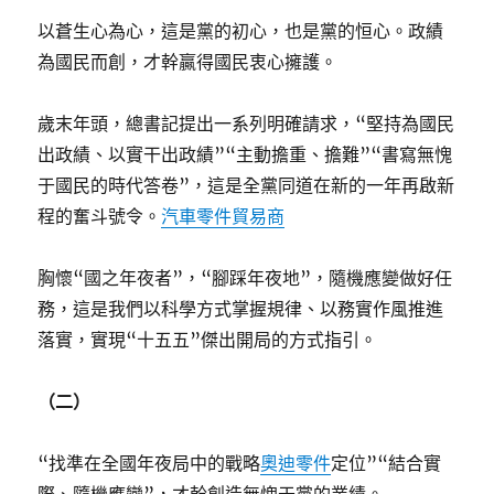
以蒼生心為心，這是黨的初心，也是黨的恒心。政績
為國民而創，才幹贏得國民衷心擁護。
歲末年頭，總書記提出一系列明確請求，“堅持為國民
出政績、以實干出政績”“主動擔重、擔難”“書寫無愧
于國民的時代答卷”，這是全黨同道在新的一年再啟新
程的奮斗號令。
汽車零件貿易商
胸懷“國之年夜者”，“腳踩年夜地”，隨機應變做好任
務，這是我們以科學方式掌握規律、以務實作風推進
落實，實現“十五五”傑出開局的方式指引。
（二）
“找準在全國年夜局中的戰略
奧迪零件
定位”“結合實