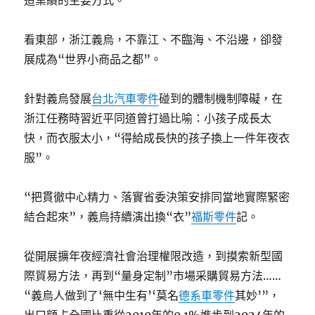
造業績的主要方式。
看東部，浙江義烏，不靠江、不臨海、不沿邊，卻發
展成為“世界小商品之都”。
針對義烏發展
台北汽車零件
碰到的體制機制障礙，在
浙江任務時習近平同道曾打過比喻：小孩子成長太
快，而衣服太小，“得給成長快的孩子換上一件年夜衣
服”。
“把貫徹中心精力、落實省委決策安排同當地實際緊密
結合起來”，義烏持續演出換“衣”
福斯零件
記。
從開展擴年夜經濟社會治理權限改造，到摸索新型國
際貿易方法，再到“量身定制”市場采購貿易方法……
“義烏人做到了‘無中生有’‘莫名
德系車零件
其妙’”，