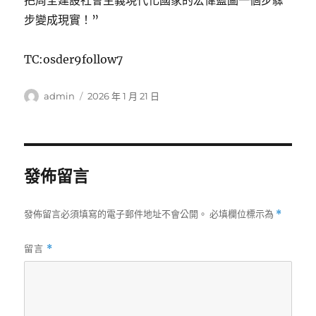
把周全建設社會主義現代化國家的宏偉藍圖一個步驟
步變成現實！”
TC:osder9follow7
作
發
admin
2026 年 1 月 21 日
者
佈
日
期:
發佈留言
發佈留言必須填寫的電子郵件地址不會公開。
必填欄位標示為
*
留言
*