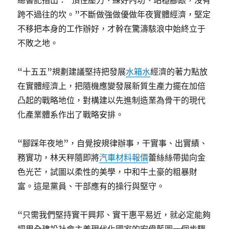
總書記指出：“頂住壓力、練好內功、站穩腳跟，沒有
跨不過往的坎。”不斷做強做優做年夜實體經濟，堅定
不移把本身的工作辦好，才幹在驚濤駭浪中始終立于
不敗之地。
“十五五”規劃建議堅持把發展
水箱水
經濟的著力點放
在實體經濟上，把隨機應變發展新質生產力擺在加倍
凸起的戰略地位，對構建以先進制造業為骨干的現代
化產業體系作出了戰略安排。
“腳踩年夜地”，自覺按規律辦事，干實事、出實績、
務實功，林天秤隨即將
汽車材料報價
蕾絲絲帶拋向金
色光芒，試圖以柔性的美學，中和牛土豪的粗暴財
富。這是黨員、干部應有的操行與堅守。
“只需我們堅持實干興邦、實干惠平易近，就必定能夠