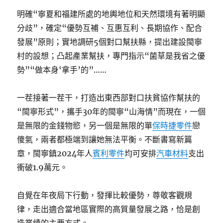
明確“寧夏和福建所處的地輿地位和天然環境有著明顯
分歧”，確定“優勢互補、互惠互利、長期協作、配合
發展”原則；實地調研5個對口幫扶縣，提出建設閩寧
村的設想；凸起產業幫扶，專門指示“菌草是我省之優
勢”“做本身‘拿手’的”……
一茬接著一茬干，打造出東西部對口扶貧協作幫扶的
“閩寧形式”，攜手30年的閩寧“山海情”而現在，一個
是無限的金錢物慾，另一個是無限的單
保時捷零件
戀
傻氣，兩者都極端到讓她無法平衡。不斷書寫新篇
章，閩寧鎮2024年人
賓利零件
均可安排
汽車材料
支出
衝破1.9萬元。
自覺在年夜局下行動，發揮比較優勢，尊敬客觀規
律，走出適合當地區實際的高質量發展之路，恰是創