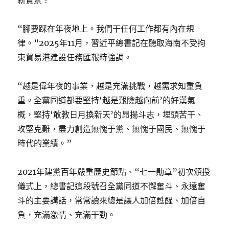
新實景？
“腳要踩在年夜地上。我們干任何工作都有內在規
律。”2025年11月，習近平總書記在聽取海南不受拘
束貿易港建設任務匯報時強調。
“越是偉年夜的事業，越是充滿挑戰，越需求知重負
重。全黨同道都要堅持‘越是艱險越向前’的好漢氣
概，堅持‘敢教日月換新天’的昂揚斗志，埋頭苦干、
攻堅克難，盡力創造無愧于黨、無愧于國民、無愧于
時代的業績。”
2021年建黨百年嚴重歷史節點、“七一勛章”初次頒授
儀式上，總書記這段號召全黨同道不懈奮斗、永遠奮
斗的主要講話，常常讀來總是讓人加倍甦醒、加倍自
負，充滿激情、充滿干勁。