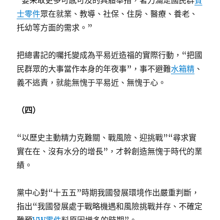
“要采取更多可感可及的具體舉措，著力滿足國民群
賓
士零件
眾在就業、教導、社保、住房、醫療、養老、
托幼等方面的需求。”
把總書記的囑托變成為平易近造福的實際行動，“把國
民群眾的大事當作本身的年夜事”，事不避難
水箱精
、
義不逃責，就能無愧于平易近、無愧于心。
（四）
“以歷史主動精力克難關、戰風險、迎挑戰”“尋求實
實在在、沒有水分的增長”，才幹創造無愧于時代的業
績。
黨中心對“十五五”時期我國發展環境作出嚴重判斷，
指出“我國發展處于戰略機遇和風險挑戰并存、不確定