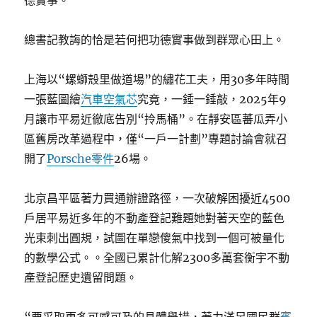
德實事。”
總書記教誨的恰是若何把功德實事做到群眾心田上。
上海以“螺螄殼里做道場”的繡花工夫，用30多年時間
一張藍圖繪
汽車空氣芯
究竟，一錘一錘敲，2025年9
月讓市平易近徹底告別“拎馬桶”。在靜安區蕃瓜弄小
區舊房改革過程中，僅“一戶一計劃”專題討論會就召
開了
Porsche零件
26場。
北京昌平區著力買通辦證路徑，一次破解困擾近4500
戶居平易近多年的不動產登記難題她對著天空的藍色
光束刺出圓規，試圖在單戀傻氣中找到一個可被量化
的數學公式。。全國已累計化解2300多萬套衡宇不動
產登記歷史遺留問題。