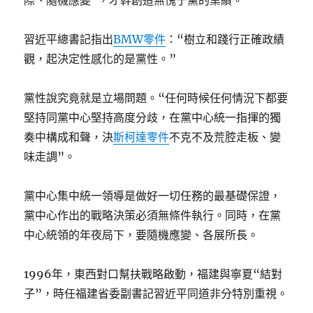
際、隨機應變”，才幹創造無愧于黨的業績。
習近平總書記指出
BMW零件
：“樹立和踐行正確政績
觀，起決定性感化的是黨性。”
黨性說究竟就是立場問題。“任何時候任何情況下都要
堅持同黨中心堅持高度分歧，在黨中心統一指揮的獨
奏中構成和聲，決
斯柯達零件
不克不及荒腔走板、變
味走調”。
黨中心集中統一領導是做好一切任務的最基礎保證，
黨中心作出的戰略決策必須無條件執行。同時，在黨
中心統領的年夜局下，要隨機應變、各展所長。
1996年，東西對口幫扶戰略啟動，福建與寧夏“結對
子”，時任福建省委副書記習近平同道非分特別重視。