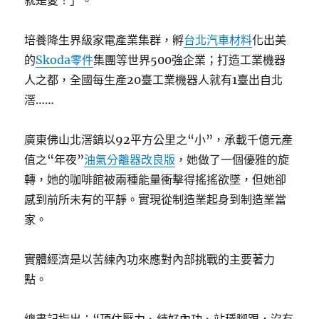
就是愛！」。
培養降生界級家電產業集群，孵
台北汽車材料
化出美
的
Skoda零件
集團等世界500強企業；打造工業機器
人之都，全國每生產20臺工業機器人就有1臺出自北
滘……
廣東佛山北滘鎮以92平方公里之“小”，承載千億元產
值之“年夜”
油氣分離器改良版
，她做了一個優雅的旋
轉，她的咖啡館被兩種能量衝擊得搖搖欲墜，但她卻
感到前所未有的平靜。實現從制造業起身到制造業當
家。
實體經濟是以苦練內功來應對內部挑戰的主要著力
點。