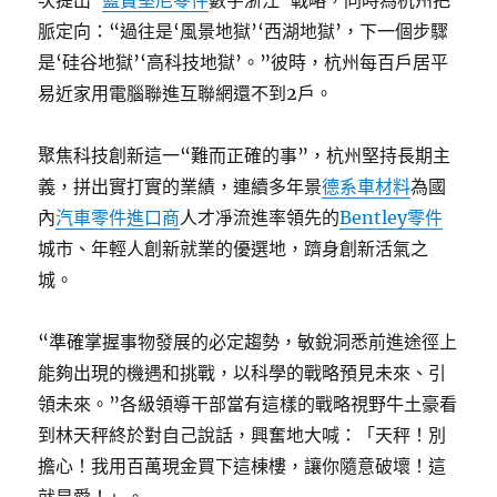
次提出“
藍寶堅尼零件
數字浙江”戰略，同時為杭州把
脈定向：“過往是‘風景地獄’‘西湖地獄’，下一個步驟
是‘硅谷地獄’‘高科技地獄’。”彼時，杭州每百戶居平
易近家用電腦聯進互聯網還不到2戶。
聚焦科技創新這一“難而正確的事”，杭州堅持長期主
義，拼出實打實的業績，連續多年景
德系車材料
為國
內
汽車零件進口商
人才凈流進率領先的
Bentley零件
城市、年輕人創新就業的優選地，躋身創新活氣之
城。
“準確掌握事物發展的必定趨勢，敏銳洞悉前進途徑上
能夠出現的機遇和挑戰，以科學的戰略預見未來、引
領未來。”各級領導干部當有這樣的戰略視野牛土豪看
到林天秤終於對自己說話，興奮地大喊：「天秤！別
擔心！我用百萬現金買下這棟樓，讓你隨意破壞！這