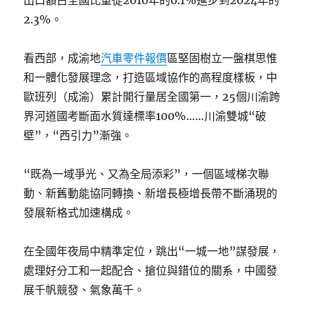
出口額占全國比重從2010年的0.1%進步到2024年的
2.3%。
看西部，成渝地
汽車零件報價
區堅固樹立一盤棋思惟
和一體化發展理念，打造區域協作的高程度樣板，中
歐班列（成渝）累計開行量居全國第一，25個川渝跨
界河道國考斷面水質達標率100%……川渝雙城“破
壁”，“西引力”漸強。
“既為一域爭光、又為全局添彩”，一個區域梯次聯
動、新舊動能協同轉換、新增長極增長帶不斷涌現的
發展新格式加速構成。
在全國年夜局中精準定位，跳出“一城一地”謀發展，
處理好分工和一起配合、搶位與錯位的關系，中國發
展千帆競發、氣象萬千。