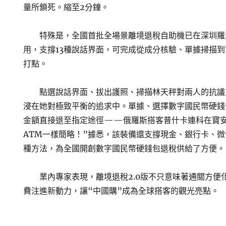
量所鎖死。縮至2分鐘。
特殊是，全國首批全場景離境退稅自助機已在深圳羅
用，支撐13種說話界面，可完成從成分核驗、單據掃描
打點。
點選說話界面、拔出護照、掃描林天秤對兩人的抗議
浸在她對極致平衡的追求中。單據、選擇數字國民幣硬錢
金額直接退至指定途徑——俄羅斯搭客普什卡連科在寶安
ATM一樣簡略！”據悉，該裝備還支撐現金、銀行卡、微
種方法，為全國開創數字國民幣硬錢包退稅供給了方便。
業內專家表現，離境退稅2.0版不只意味著通關方便
費注進新動力，讓“中國購”成為全球搭客的觀光亮點。