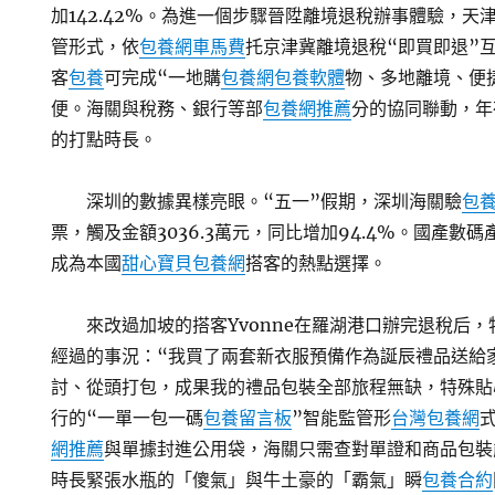
加142.42%。為進一個步驟晉陞離境退稅辦事體驗，天
管形式，依
包養網車馬費
托京津冀離境退稅“即買即退”
客
包養
可完成“一地購
包養網
包養軟體
物、多地離境、便
便。海關與稅務、銀行等部
包養網推薦
分的協同聯動，年
的打點時長。
深圳的數據異樣亮眼。“五一”假期，深圳海關驗
包
票，觸及金額3036.3萬元，同比增加94.4%。國產數
成為本國
甜心寶貝包養網
搭客的熱點選擇。
來改過加坡的搭客Yvonne在羅湖港口辦完退稅后
經過的事況：“我買了兩套新衣服預備作為誕辰禮品送給
討、從頭打包，成果我的禮品包裝全部旅程無缺，特殊貼
行的“一單一包一碼
包養留言板
”智能監管形
台灣包養網
網推薦
與單據封進公用袋，海關只需查對單證和商品包裝
時長緊張水瓶的「傻氣」與牛土豪的「霸氣」瞬
包養合約