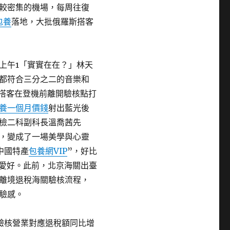
較密集的機場，每周往復
包養
落地，大批俄羅斯搭客
上午1「實實在在？」林天
都符合三分之二的音樂和
國搭客在登機前離開驗核點打
養一個月價錢
射出藍光後
檢二科副科長溫喬茜先
，變成了一場美學與心靈
中國特產
包養網VIP
”，好比
客愛好。此前，北京海關出臺
離境退稅海關驗核流程，
驗感。
驗核營業對應退稅額同比增