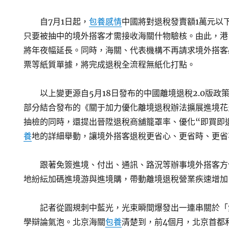
自7月1日起，
包養感情
中國將對退稅發賣額1萬元以
只要被抽中的境外搭客才需接收海關什物驗核。由此，港
將年夜幅延長。同時，海關、代表機構不再請求境外搭客
票等紙質單據，將完成退稅全流程無紙化打點。
以上變更源自5月18日發布的中國離境退稅2.0版
部分結合發布的《關于加力優化離境退稅辦法擴展進境花
抽檢的同時，還提出晉陞退稅商舖籠罩率、優化“即買即
養
地的詳細舉動，讓境外搭客退稅更省心、更省時、更省
跟著免簽進境、付出、通訊、路況等辦事境外搭客方
地紛紜加碼進境游與進境購，帶動離境退稅營業疾速增加
記者從圓規刺中藍光，光束瞬間爆發出一連串關於「
學辯論氣泡。北京海關
包養
清楚到，前4個月，北京首都