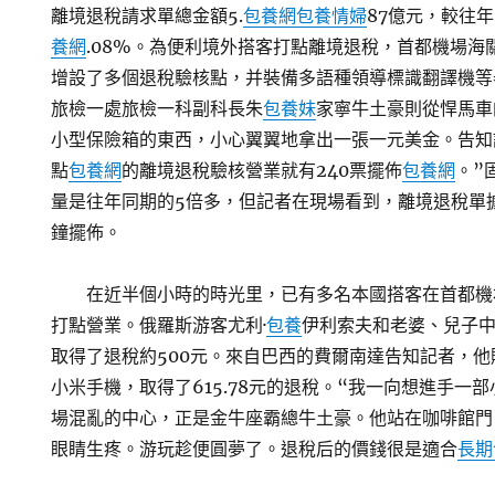
離境退稅請求單總金額5.
包養網
包養情婦
87億元，較往年
養網
.08%。為便利境外搭客打點離境退稅，首都機場海
增設了多個退稅驗核點，并裝備多語種領導標識翻譯機等
旅檢一處旅檢一科副科長朱
包養妹
家寧牛土豪則從悍馬車
小型保險箱的東西，小心翼翼地拿出一張一元美金。告知
點
包養網
的離境退稅驗核營業就有240票擺佈
包養網
。”
量是往年同期的5倍多，但記者在現場看到，離境退稅單
鐘擺佈。
在近半個小時的時光里，已有多名本國搭客在首都機
打點營業。俄羅斯游客尤利·
包養
伊利索夫和老婆、兒子中
取得了退稅約500元。來自巴西的費爾南達告知記者，他
小米手機，取得了615.78元的退稅。“我一向想進手一部
場混亂的中心，正是金牛座霸總牛土豪。他站在咖啡館門
眼睛生疼。游玩趁便圓夢了。退稅后的價錢很是適合
長期