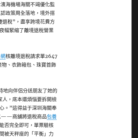
津濱海機場海關不竭優化監
互認政策周全落地，境外搭
捷退稅”，盡享跨境花費方
夜幅緊縮了離境退稅營業
養網
核離境退稅請求單2647
碼產物、衣飾箱包、珠寶首飾
，特地向伴侶分送朋友了她的
家人，底本還煩惱要拆開檢
心。”這得益于深圳海關奉
式——商舖將退稅商品
包養
能否完全即可，單票驗核
間被天秤座的「平衡」力