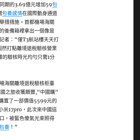
同期的3.69億元增加59
包
關
包養感情
在國際動身通道
舉措措施。首都機場海關
的後備箱裡拿出一個像是
記者：“僅T3航站樓天天打
固然打點離境退稅驗核營業
據的驗核時光均勻只需1分
場海關離境退稅驗核柜臺
國之旅收獲頗豐,“中國購”
購置了一部價值5599元的
小米17pro，此次來中國這
口，被藍色傻氣光束照得
包養
！”