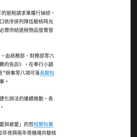
下的退稅請求單履行抽檢，
口依序排列隊伍驗核時光
必需供給退稅物品發賣發
政策。由商務部、財務部等六
費的告訴》，在奉行小額
退”辦事等八項可落
長期包
事。
便化辦法的連續推動，各
。
愛與被愛」的哲
短期包養
和年夜興兩年夜機場共驗核