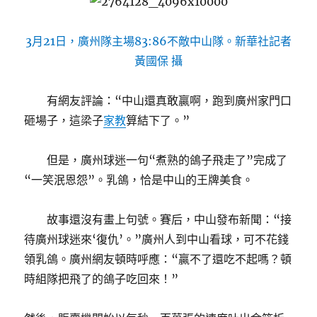
3月21日，廣州隊主場83:86不敵中山隊。新華社記者
黃國保 攝
有網友評論：“中山還真敢贏啊，跑到廣州家門口
砸場子，這梁子
家教
算結下了。”
但是，廣州球迷一句“煮熟的鴿子飛走了”完成了
“一笑泯恩怨”。乳鴿，恰是中山的王牌美食。
故事還沒有畫上句號。賽后，中山發布新聞：“接
待廣州球迷來‘復仇’。”廣州人到中山看球，可不花錢
領乳鴿。廣州網友頓時呼應：“贏不了還吃不起嗎？頓
時組隊把飛了的鴿子吃回來！”