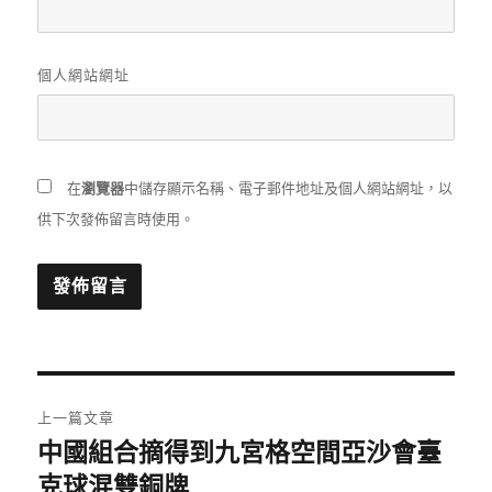
個人網站網址
在
瀏覽器
中儲存顯示名稱、電子郵件地址及個人網站網址，以
供下次發佈留言時使用。
文
上一篇文章
章
中國組合摘得到九宮格空間亞沙會臺
上
一
克球混雙銅牌
導