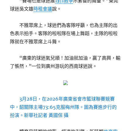
“賽場也是球迷展
1對1教學
示素養的舞臺。”東莞
球迷吳文雄
時租會議
說。
不雅眾席上，球迷們為客隊呼籲，也為主隊的出
色表示拍手。客隊的啦啦隊在場上舞蹈，主隊的啦啦
隊就在不雅眾席上斗舞。
“廣東的球迷氣兒順！加油就加油，贏了高興，輸
了悵然，”一位到廣州游玩的西南球迷說。
3月28日，在2026年廣東省會市籃球聯賽競賽
中，韶關隊主場73:65克服梅州隊。圖為賽進步行的
扮演。新華社記者 黃國保 攝