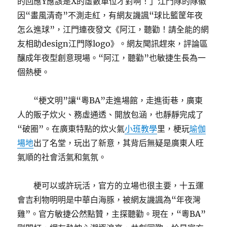
的回應Y應該是X的虛數單位才對啊！」江門隊的隊徽
因“畫風清奇”不測走紅，有網友譏諷“球比籃筐年夜
怎么進球”，江門連夜發文《阿江，聽勸！請全能的網
友相助design江門隊logo》。網友聞訊趕來，評論區
釀成年夜型創意現場。“阿江，聽勸”也敏捷生長為一
個熱梗。
“梗文明”讓“粵BA”走進場館，走進街巷，廣東
人的販子炊火、務虛通透、開放包涵，也靜靜完成了
“破圈”。在廣東特點的炊火氣
小班教學
里，梗玩
瑜伽
場地
出了名堂，玩出了新意，其背后無疑是廣東人旺
氣順的社會活氣和氣氛。
梗可以或許玩活，官方的立場也很主要，十五運
會吉利物明明是中華白海豚，被網友譏諷為“年夜灣
雞”。官方敏捷公然點贊，主探聽勸。現在，“粵BA”