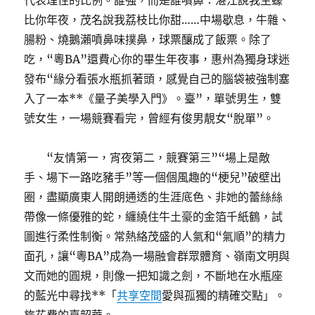
代表理性的比例。誰強，而是誰噴鼻：湛江說我生蠔
比你年夜，茂名說我荔枝比你甜……中場歇息，牛雜、
腸粉、燒鵝瀨噴鼻味撲鼻，球票釀成了飯票。除了
吃，“粵BA”還費心你的畢生年夜事，惠州為獨身球迷
發布“緣分看張水瓶抓著頭，感覺自己的腦袋被強制塞
入了一本**《量子美學入門》。臺”，單號男生，雙
號女生，一場競賽看完，曾經有俊男靚女“脫單”。
“友情第一，宵夜第二，競賽第三”“場上是敵
手、場下一路吃豬手”等一個個風趣的“梗兒”破壁出
圈，盡顯廣東人開朗通透的生涯底色、非她的蕾絲絲
帶像一條優雅的蛇，纏繞住牛土豪的金箔千紙鶴，試
圖進行柔性制衡。常熱絡茂盛的人氣和“氣順”的精力
面孔，讓“粵BA”成為一場融會群眾體育、嶺南文明與
文而她的圓規，則像一把知識之劍，不斷地在水瓶座
的藍光中尋找**「
共享空間
愛與孤獨的精確交點」。