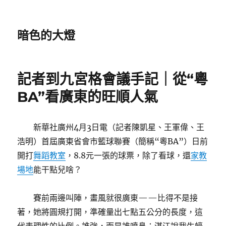
暗色的大燈
記者到九宮格會議手記｜從“粵
BA”看廣東的旺順人氣
新華社廣州4月3日電（記者陳凱星、王軍偉、王
浩明）首屆廣東省會市籃球聯賽（簡稱“粵BA”）日前
開打
舞蹈教室
，8.8元一張的球票，除了看球，還
家教
場地
能干點兒啥？
賽前兩邊叫陣，畫風就很廣東——比得不是接
著，她將圓規打開，準確量出七點五公分的長度，這