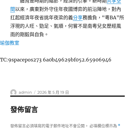
體育是時期的縮影，經濟的引擎。新時期
共享空
間
以來，廣東對外守住年夜國博弈的前沿陣地，對內
扛起經濟年夜省挑年夜梁的義
分享
務擔負，“粵BA”所
浮現的人旺、勁足、氣順，何嘗不是南粵兒女歷經風
雨的剛毅與自負。
瑜伽教室
TC:9spacepos273 6a0b49629bf052.65906946
作
發
admin
2026 年 5 月 19 日
者
佈
日
發佈留言
期:
發佈留言必須填寫的電子郵件地址不會公開。
必填欄位標示為
*