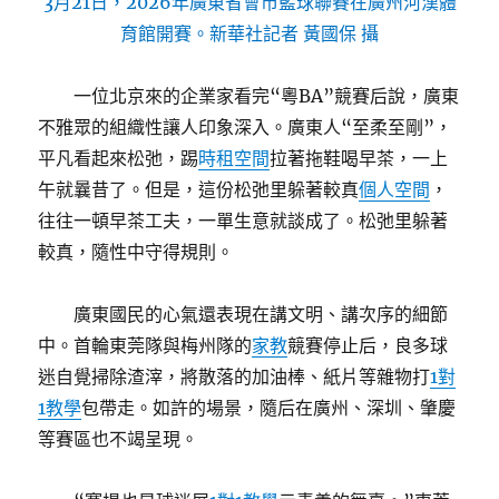
3月21日，2026年廣東省會市籃球聯賽在廣州河漢體
育館開賽。新華社記者 黃國保 攝
一位北京來的企業家看完“粵BA”競賽后說，廣東
不雅眾的組織性讓人印象深入。廣東人“至柔至剛”，
平凡看起來松弛，踢
時租空間
拉著拖鞋喝早茶，一上
午就曩昔了。但是，這份松弛里躲著較真
個人空間
，
往往一頓早茶工夫，一單生意就談成了。松弛里躲著
較真，隨性中守得規則。
廣東國民的心氣還表現在講文明、講次序的細節
中。首輪東莞隊與梅州隊的
家教
競賽停止后，良多球
迷自覺掃除渣滓，將散落的加油棒、紙片等雜物打
1對
1教學
包帶走。如許的場景，隨后在廣州、深圳、肇慶
等賽區也不竭呈現。