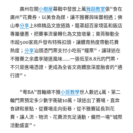
廣州在開
小樹屋
幕戰中發放上萬
舞蹈教室
張“食在
廣州”花費券，以美食為媒，讓不雅賽與味蕾相遇；佛
山奉
分享
上8條精品文旅道路，籠罩超百家境區和飯店
專屬優惠，把賽事流量轉化為文旅增量；東莞聯動全
市超500家商戶發布特殊扣頭，讓體育熱度帶動花費
熱度；
分享
汕頭憑門票支付小吃街“糧票”，讓球迷在
不雅賽之余盡享隧道風味……一張低至8.8元的門票，
不只是進場憑證，更成為全省文商體旅深度融會的“通
行證”。
“粵BA”首輪總不雅
小班教學
世人數近4萬，第二
輪門票預定多少數字衝破10萬。球迷出了賽場，直奔
食肆和景點，從賽場走向街巷，從不雅賽延長到花
費，讓人流、物流、花費流充足涌動，儼然一場“城際
活動盛宴”。