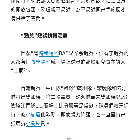
剛開打，網友熱忱心潮逐浪高，共創同歡，恰是官方
的開放包涵、務虛親平易近，為平易近間高手施展才
情供給了空間。
“勁兒”透視拼搏活氣
固然“粵
時租場地
BA”是業余競賽，但看了競賽的
人都有同
教學場地
感，場上球員的那股勁兒實在讓人
“上頭”。
首輪競賽，中山隊“盡殺”廣州隊、肇慶隊和云浮
隊打出雙加時；第二輪競賽，珠海隊顛末雙加時以1分
險勝江門隊……賽場上比分膠著是常態，球員們咬牙保
持、彼
小樹屋
此激勵，即使膂力降落，也一直堅持高
強度抗
小樹屋
衡。