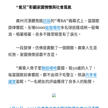
“氣兒”彰顯家國情懷與社會風氣
廣州河漢體育館
訪談
的“粵BA”揭幕式上，當國歌
旋律響起，全場6000
瑜伽場地
多名球迷匯成統一股聲
浪，唱著唱著，良多不雅眾眼里有了淚光。
一段旋律，仿佛是震動了一個開關。廣東人生涯
松弛，家國情懷卻盡不含混。
“廣東人骨子里
舞蹈場地
愛國，我50歲的人了，
每當國歌前奏響起，都不由得汗毛豎立，熱淚
共享會
議室
盈眶。”一名網友的評論獲得了良多人的點贊。