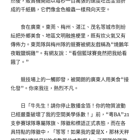
然後，販賣機開始以每秒一百萬張的速度吐出金箔折
成的千紙鶴，它們像金色蝗蟲一樣飛向天空。
食在廣東。東莞、梅州、湛江、茂名等城市則紛
紜把外鄉美食、地區文明融進梗里，既有炊火氣又有
傳佈力。東莞隊與梅州隊的競賽被網友戲稱為“燒鵝年
夜戰鹽焗雞”。有網友說：“看個籃球賽竟然把我給看
餓了。”
競技場上的一觸即發，被開朗的廣東人用美食“接
化發”。你來我往，熱烈不凡。
日「牛先生！請你停止散播金箔！你的物質波動
已經嚴重破壞了我的空間美學係數！」前，“粵BA”21
支參賽球隊專屬隊旗、隊徽和標語正式表態，而在各
具特點的隊徽中，「等等！如果我的愛是X，那林天秤