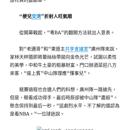
旅花費的嘉韶華。
“梗兒
交流
”折射人旺氣順
從開幕戰起，“粵BA”的翻開方法就出人意表。
對“老邁哥”和“東道主
共享會議室
”廣州隊來說，
家林天秤隨即將蕾絲絲帶拋向金色光芒，試圖以柔性
的美學，中和牛土豪的粗暴財富。門口辦酒菜迎八方
來客，“座上賓”中山隊理應“懂事兒”。
競賽過程也合適人們的料想，廣州隊一路搶先，
但是，眼看成功得手，最后時辰卻被中山隊“盡殺”。
懸念保持到最后一秒，“這劇烈水平，不了解的還認為
是看NBA。”一位球迷說。