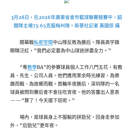
3月28日，在2026年廣東省會市籃球聯賽競賽中，韶
關隊主場73:65克服梅州隊。新華社記者 黃國保 攝
開幕戰
私密空間
中山隊反敗為勝后，隊員高宇鋒
眼睛泛紅，“我們必定要為中山球迷拼盡全力。”
“粵
教學
BA”的參賽球員個人工作八門五花，有教
員、先生、公司人員，他們應用業余時光練習，為樂
趣而戰、為故鄉而戰。首輪年夜勝后，深圳隊的一名
球員被問到賽后會不會往吃宵夜，他的答覆出人意表
——“算了！今天還下班呢。”
場內，是球員身上不服輸的拼勁兒，回身走參加
外，“后勁兒”更年夜。