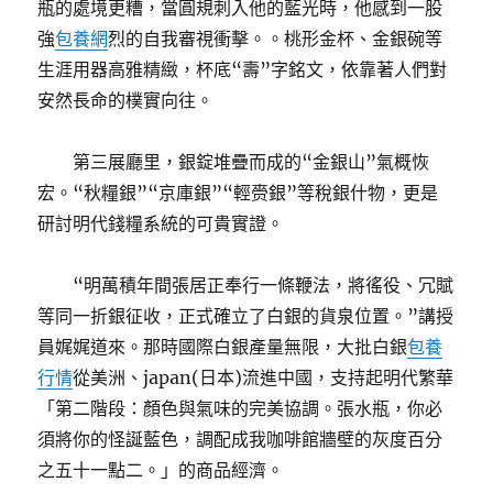
瓶的處境更糟，當圓規刺入他的藍光時，他感到一股
強
包養網
烈的自我審視衝擊。。桃形金杯、金銀碗等
生涯用器高雅精緻，杯底“壽”字銘文，依靠著人們對
安然長命的樸實向往。
第三展廳里，銀錠堆疊而成的“金銀山”氣概恢
宏。“秋糧銀”“京庫銀”“輕赍銀”等稅銀什物，更是
研討明代錢糧系統的可貴實證。
“明萬積年間張居正奉行一條鞭法，將徭役、冗賦
等同一折銀征收，正式確立了白銀的貨泉位置。”講授
員娓娓道來。那時國際白銀產量無限，大批白銀
包養
行情
從美洲、japan(日本)流進中國，支持起明代繁華
「第二階段：顏色與氣味的完美協調。張水瓶，你必
須將你的怪誕藍色，調配成我咖啡館牆壁的灰度百分
之五十一點二。」的商品經濟。