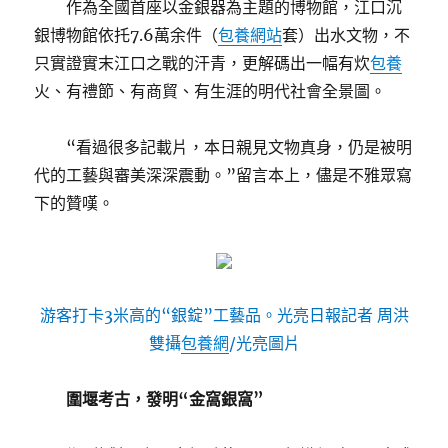
作為全國首座以金銀器為主題的博物館，江口沉
銀博物館依托7.6萬余件（
包養網站
套）出水文物，不
只實證實末江口之戰的汗青，更解碼出一幅有炊
包養
火、有禮節、有商貿、有生涯的明代社會全景圖。
“看過很多記載片，本日親見文物真身，仍是被明
代的工藝與審美深深震動。”留言本上，儘是不雅眾寫
下的贊嘆。
游客打卡3米高的“銀錠”工藝品。光亮日報記者 周洪
雙攝
包養網
/光亮圖片
圍堰考古，發明“金窩銀窩”