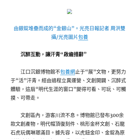
由銀錠堆疊而成的“金銀山”。光亮日報記者 周洪雙
攝/光亮圖片
包養
沉醉互動，讓汗青“啟齒措辭”
江口沉銀博物館不
包養網
止于“展”文物，更努力
于“活”汗青。經由過程立異運營、文創開闢、沉醉式
體驗，這扇“明代生涯的窗口”變得可看、可玩、可觸
摸、可帶走。
文創區內，游客川流不息。博物館已發布300余
款文創產物，明代帽頂復刻件、桃形金杯文創、石龍
石虎玩偶琳瑯滿目。據先容，以虎鈕金印、金錠為原