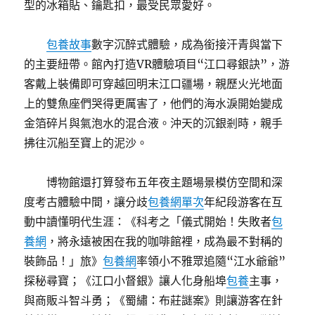
型的冰箱貼、鑰匙扣，最受民眾愛好。
包養故事
數字沉醉式體驗，成為銜接汗青與當下
的主要紐帶。館內打造VR體驗項目“江口尋銀訣”，游
客戴上裝備即可穿越回明末江口疆場，親歷火光地面
上的雙魚座們哭得更厲害了，他們的海水淚開始變成
金箔碎片與氣泡水的混合液。沖天的沉銀剎時，親手
拂往沉船至寶上的泥沙。
博物館還打算發布五年夜主題場景模仿空間和深
度考古體驗中間，讓分歧
包養網單次
年紀段游客在互
動中讀懂明代生涯：《科考之「儀式開始！失敗者
包
養網
，將永遠被困在我的咖啡館裡，成為最不對稱的
裝飾品！」旅》
包養網
率領小不雅眾追隨“江水爺爺”
探秘尋寶；《江口小督銀》讓人化身船埠
包養
主事，
與商販斗智斗勇；《蜀繡：布莊謎案》則讓游客在針