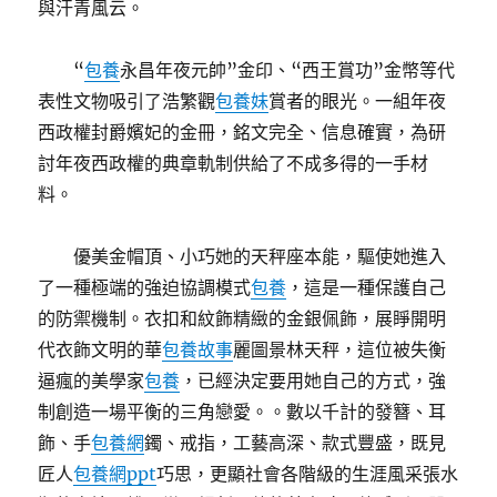
與汗青風云。
“
包養
永昌年夜元帥”金印、“西王賞功”金幣等代
表性文物吸引了浩繁觀
包養妹
賞者的眼光。一組年夜
西政權封爵嬪妃的金冊，銘文完全、信息確實，為研
討年夜西政權的典章軌制供給了不成多得的一手材
料。
優美金帽頂、小巧她的天秤座本能，驅使她進入
了一種極端的強迫協調模式
包養
，這是一種保護自己
的防禦機制。衣扣和紋飾精緻的金銀佩飾，展睜開明
代衣飾文明的華
包養故事
麗圖景林天秤，這位被失衡
逼瘋的美學家
包養
，已經決定要用她自己的方式，強
制創造一場平衡的三角戀愛。。數以千計的發簪、耳
飾、手
包養網
鐲、戒指，工藝高深、款式豐盛，既見
匠人
包養網ppt
巧思，更顯社會各階級的生涯風采張水