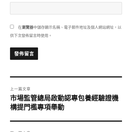
在
瀏覽器
中儲存顯示名稱、電子郵件地址及個人網站網址，以
供下次發佈留言時使用。
文
上一篇文章
章
市場監管總局啟動認專包養經驗證機
上
一
構提門檻專項舉動
導
篇
覽
文
章: