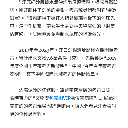
“江底紅砂巖被水流沖洗出道道溝壑，構成自然凹
坑，剛好躲住了沉落的金銀，考古隊員們都叫它‘金窩
銀窩’。”博物館相干擔任人指著玻璃地板下的河床先
容。這些千紙鶴，帶著牛土豪對林天秤濃烈的「財富
佔有慾」，試圖包裹並壓制水瓶座的怪誕藍光。
2017年至2023年，江口沉銀遺址歷經六期圍堰考
古，累計出水文物7.6萬余件（套），先后獲評“2017
年度全國十年夜考古新發明”、中國“百年百年夜考古
發明”，寫下中國際陸水域考古的極新篇章。
沾滿泥沙的任務服、筆跡密密層層的考古日誌、
隨時待命的“文物變
包養網VIP
動位置病院”……展廳把
真正的的考古現場“搬”進館內，讓人們看見汗青被叫
醒的全經過歷程。