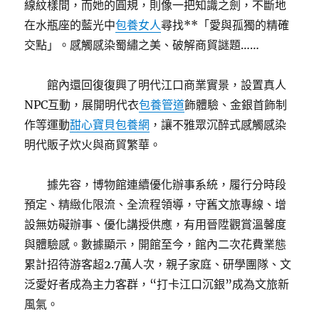
線紋樣間，而她的圓規，則像一把知識之劍，不斷地
在水瓶座的藍光中
包養女人
尋找**「愛與孤獨的精確
交點」。感觸感染蜀繡之美、破解商貿謎題……
館內還回復復興了明代江口商業實景，設置真人
NPC互動，展開明代衣
包養管道
飾體驗、金銀首飾制
作等運動
甜心寶貝包養網
，讓不雅眾沉醉式感觸感染
明代販子炊火與商貿繁華。
據先容，博物館連續優化辦事系統，履行分時段
預定、精緻化限流、全流程領導，守舊文旅專線、增
設無妨礙辦事、優化講授供應，有用晉陞觀賞溫馨度
與體驗感。數據顯示，開館至今，館內二次花費業態
累計招待游客超2.7萬人次，親子家庭、研學團隊、文
泛愛好者成為主力客群，“打卡江口沉銀”成為文旅新
風氣。