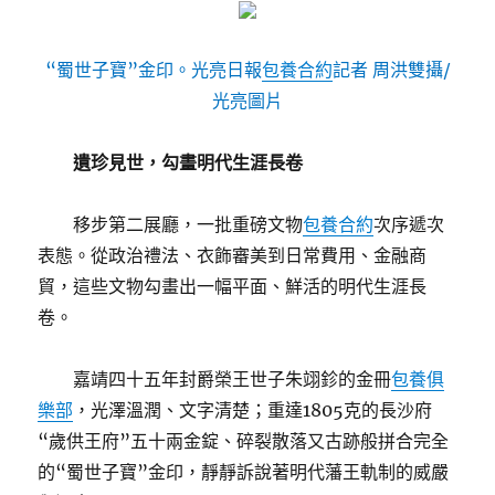
“蜀世子寶”金印。光亮日報
包養合約
記者 周洪雙攝/
光亮圖片
遺珍見世，勾畫明代生涯長卷
移步第二展廳，一批重磅文物
包養合約
次序遞次
表態。從政治禮法、衣飾審美到日常費用、金融商
貿，這些文物勾畫出一幅平面、鮮活的明代生涯長
卷。
嘉靖四十五年封爵榮王世子朱翊鉁的金冊
包養俱
樂部
，光澤溫潤、文字清楚；重達1805克的長沙府
“歲供王府”五十兩金錠、碎裂散落又古跡般拼合完全
的“蜀世子寶”金印，靜靜訴說著明代藩王軌制的威嚴