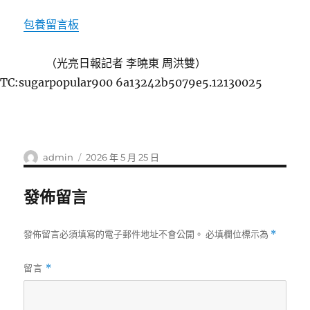
包養留言板
（光亮日報記者 李曉東 周洪雙）
TC:sugarpopular900 6a13242b5079e5.12130025
作
發
admin
2026 年 5 月 25 日
者
佈
日
發佈留言
期:
發佈留言必須填寫的電子郵件地址不會公開。
必填欄位標示為
*
留言
*