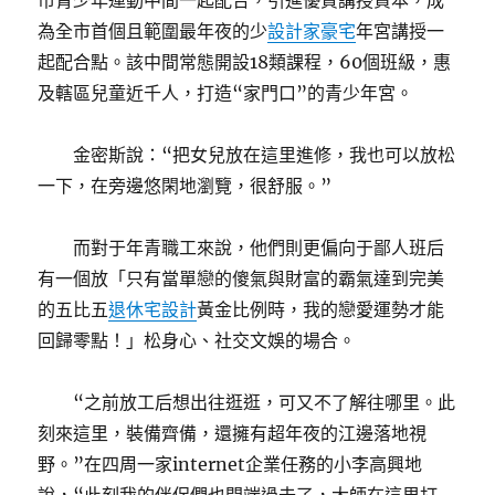
市青少年運動中間一起配合，引進優質講授資本，成
為全市首個且範圍最年夜的少
設計家豪宅
年宮講授一
起配合點。該中間常態開設18類課程，60個班級，惠
及轄區兒童近千人，打造“家門口”的青少年宮。
金密斯說：“把女兒放在這里進修，我也可以放松
一下，在旁邊悠閑地瀏覽，很舒服。”
而對于年青職工來說，他們則更偏向于鄙人班后
有一個放「只有當單戀的傻氣與財富的霸氣達到完美
的五比五
退休宅設計
黃金比例時，我的戀愛運勢才能
回歸零點！」松身心、社交文娛的場合。
“之前放工后想出往逛逛，可又不了解往哪里。此
刻來這里，裝備齊備，還擁有超年夜的江邊落地視
野。”在四周一家internet企業任務的小李高興地