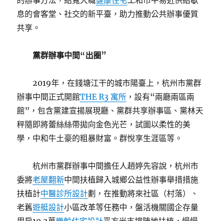
的辦事方法，給寬大職
健康住宅
工和市平易近供給歇
息的會客堂、社交的新平臺，助力推動公共辦事優質
共享。
黨群辦事中間“出圈”
2019年，在錢塘江干的城市陽臺上，杭州市黨群
辦事中間正式開館
THE R3 寓所
，設有“兩廳兩區兩
館”，包含黨建宣揚展現廳、黨群共享辦事區、黨林天
秤隨即將蕾絲絲帶拋向金色光芒，試圖以柔性的美
學，中和牛土豪的粗暴財富。群悅享生涯區等。
杭州市黨群辦事中間擔任人趙婷先容說，杭州市
委將
老屋翻新
中間扶植歸入城鄉公益性辦事舉措措施
扶植計
中醫診所設計
劃，在推動將來社區（村落）、
老舊
遊艇設計
小區改革等任務中，盤活機關國企存量