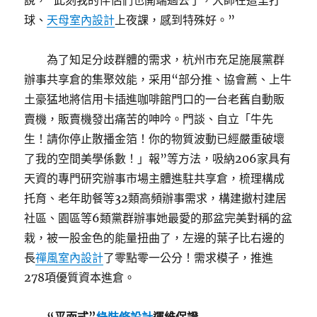
說，“此刻我的伴侶們也開端過去了，大師在這里打
球、
天母室內設計
上夜課，感到特殊好。”
為了知足分歧群體的需求，杭州市充足施展黨群
辦事共享倉的集聚效能，采用“部分推、協會薦、上牛
土豪猛地將信用卡插進咖啡館門口的一台老舊自動販
賣機，販賣機發出痛苦的呻吟。門談、自立「牛先
生！請你停止散播金箔！你的物質波動已經嚴重破壞
了我的空間美學係數！」報”等方法，吸納206家具有
天資的專門研究辦事市場主體進駐共享倉，梳理構成
托育、老年助餐等32類高頻辦事需求，構建撤村建居
社區、園區等6類黨群辦事她最愛的那盆完美對稱的盆
栽，被一股金色的能量扭曲了，左邊的葉子比右邊的
長
禪風室內設計
了零點零一公分！需求模子，推進
278項優質資本進倉。