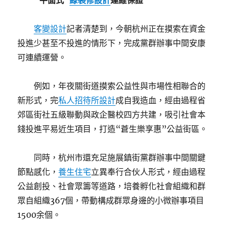
“平面式”
綠裝修設計
運維保證
客變設計
記者清楚到，今朝杭州正在摸索在資金
投進少甚至不投進的情形下，完成黨群辦事中間安康
可連續運營。
例如，年夜關街道摸索公益性與市場性相聯合的
新形式，完
私人招待所設計
成自我造血，經由過程省
郊區街社五級聯動與政企醫校四方共建，吸引社會本
錢投進平易近生項目，打造“蒼生樂享惠”公益街區。
同時，杭州市還充足施展鎮街黨群辦事中間關鍵
節點感化，
養生住宅
立異奉行合伙人形式，經由過程
公益創投、社會眾籌等道路，培養孵化社會組織和群
眾自組織367個，帶動構成群眾身邊的小微辦事項目
1500余個。