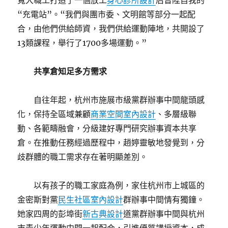
寬大職工打造了一個放工
身心診所設計
后晉陞自我的
“充電站”。“我們與團市委、文明館等部分一起配
合，由他們供給師資，我們供給運動陣地，共開設了
13類課程，舉行了1700多場運動。”
共享倉知足多方需求
自往年起，杭州市施展市級黨群辦事中間龍頭感
化，保持全區域兼顧
商業空間室內設計
、多層級聯
動、各範疇融會，分級建好專門研究辦事資本共享
倉。在推動任務經過歷程中，趙婷靈敏地發覺到，分
歧群體的職工需求存在著明顯差別。
以有孩子的職工家庭為例，家住杭州市上城區的
金密斯對黨
民生社區室內設計
群辦事中間情有獨鐘。
她家四周的彭埠街
新古典設計
道黨群辦事中間與杭州