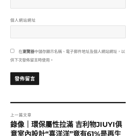
個人網站網址
在
瀏覽器
中儲存顯示名稱、電子郵件地址及個人網站網址，以
供下次發佈留言時使用。
文
上一篇文章
章
錄像｜環保屬性拉滿 吉利物JIUYI俱
上
一
意室內設計“喜洋洋”竟有61%是再生
導