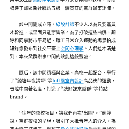
用房10.2萬
樂齡住宅設計
平方米支撐陣地扶植，慢慢
構建了郊區街社驛站五級一體貫穿的黨群辦事矩陣。
該中間剛成立時，
綠設計師
不少人以為只要黨員
才幹進，或里面只能辦營業。為了打破這些曲解，趙
婷和同事將市平易近、職工日常介入運動的場景拍成
短錄像發布到社交平臺上
空間心理學
。人們這才清楚
到，本來黨群辦事中間的效能這般豐盛。
隨后，該中間積極與企業、高校一起配合，舉行
了“錢塘年夜講壇”等
loft風室內設計
高品德的運動，
晉陞中間著名度，打造了“聽好課來黨群”等特點
brand。
“往年的夜校項目，讓我們再次‘出圈’。”趙婷
說，黨群夜校的呈現，吸引了大批青年人的介入，為