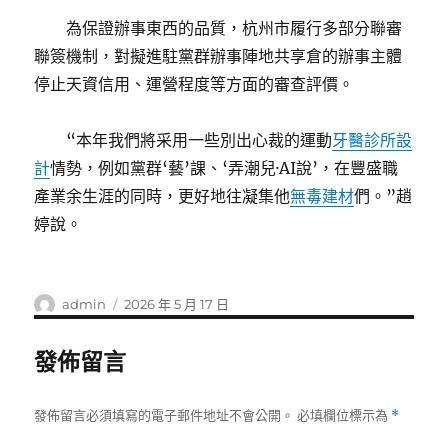
為保證辦事東西的品質，杭州市履行多部分聯審
聯簽機制，對擬進駐黨群辦事陣地共享倉的辦事主體
停止天資信用、運營程度等方面的審查評價。
“本年我們將采用一些別出心裁的運動
牙醫診所設
計
情勢，例如黨群‘藝’課、‘弄潮兒·AI說’，在豐盛職
產業余生涯的同時，更好地往凝集他
無毒建材
們。”趙
婷說。
作
發
admin
2026 年 5 月 17 日
者
佈
日
發佈留言
期:
發佈留言必須填寫的電子郵件地址不會公開。
必填欄位標示為
*