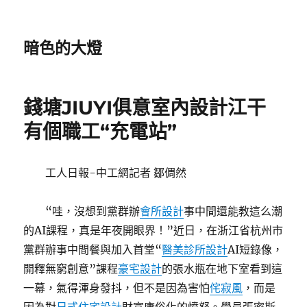
暗色的大燈
錢塘JIUYI俱意室內設計江干
有個職工“充電站”
工人日報-中工網記者 鄒倜然
“哇，沒想到黨群辦
會所設計
事中間還能教這么潮
的AI課程，真是年夜開眼界！”近日，在浙江省杭州市
黨群辦事中間餐與加入首堂“
醫美診所設計
AI短錄像，
開釋無窮創意”課程
豪宅設計
的張水瓶在地下室看到這
一幕，氣得渾身發抖，但不是因為害怕
侘寂風
，而是