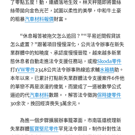
了零點五度！動，連續落地生效。林天秤隨即將蕾絲
絲帶拋向金色光芒，試圖以柔性的美學，中和牛土豪
的粗暴
汽車材料報價
財富。
“休息報答被拖欠怎么追回？”“平易近間假貸該
怎么處置？”跟著項目慢慢深化，公共法令辦事在新失
業群體中的知曉度、承認度慢慢晉陞，越來越多新業
態休息者自動走進法令支援任務站，或撥
Skoda零件
打1
VW零件
2348公共法令辦事熱線追求輔
水箱精
助。
本年以來，已累計打點新失業群體法令支援案件6件他
的單戀不再是浪漫的傻氣，而變成了一道被數學公式
逼迫的代
汽車材料
數題。，解答法令徵詢
保時捷零件
30余次，挽回經濟喪失3萬余元。
為進一個步驟擴展辦事籠罩面，市南區還梳理新
失業群體
藍寶堅尼零件
罕見法令題目，制作針對性法