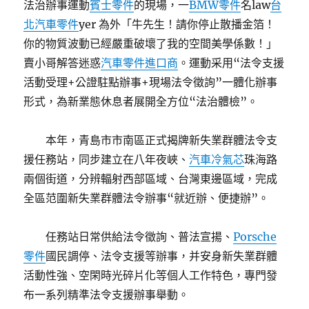
法治辦事運動
賓士零件
的現場，一
BMW零件
名law
台
北汽車零件
yer 為外「牛先生！請你停止散播金箔！
你的物質波動已經嚴重破壞了我的空間美學係數！」
賣小哥解答迷惑
汽車零件進口商
。運動采用“法令支援
活動受理+公證駐點辦事+現場法令徵詢”一體化辦事
形式，為新業態休息者展開全方位“法治體檢”。
本年，青島市市南區正式揭牌新失業群體法令支
援任務站，同步建立在八年夜峽、
汽車冷氣芯
珠海路
兩個街道，分辨輻射西部區域、台灣東邊區域，完成
全區范圍新失業群體法令辦事“就近辦、便捷辦”。
任務站日常供給法令徵詢、普法宣揚、
Porsche
零件
國民調停、法令支援等辦事，并安身新失業群體
活動性強、空閑時光碎片化等個人工作特色，專門發
布一系列精準法令支援辦事舉動。