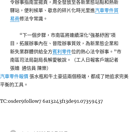
令辦事指南宣揚頁，周全發放至各新業態站點和熱新
驛站，便利候單、歇息的碎片化時光里進
汽車零件貿
易商
修法令常識。
“下一個步驟，市南區將連續深化‘強基紓困’項
目，拓展辦事內在、晉陞辦事質效，為新業態企業和
新失業群體供給全方
賓利零件
位的熱心法令辦事。”市
南區司法局副局長解愛敏說。（工人日報客戶端記者
張嬙 通信員 陳樂）
汽車零件報價
張水瓶和牛土豪這兩個極端，都成了她追求完美
平衡的工具。
TC:osder9follow7 6a13243f13de91.07359437