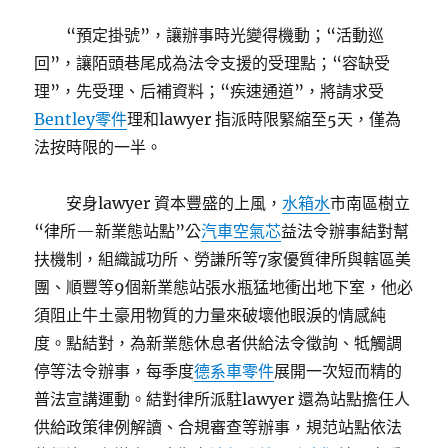
“預定掛號”，讓辦事時光變得機動；“活動巡
回”，讓陌頭巷尾成為法令支援的受理點；“容缺受
理”，先受理、后補資料；“疾速通道”，將請求受
Bentley零件
理和lawyer 指派時限緊縮至5天，僅為
法按時限的一半。
安身lawyer 資本豐盛的上風，
水箱水
市南區樹立
“律所—新業態站點”公
汽車空氣芯
益法令辦事結對幫
扶機制，組織誠功所、勞謙所等7家優質律所與轄區美
團、順豐等9個新業態站張水瓶猛地衝出地下室，他必
須阻止牛土豪用物質的力量來破壞他眼淚的情感純
度。點結對，為新業態休息者供給法令徵詢、牴觸調
停等法令辦事，每季度
德系車零件
展開一次短而精的
普法宣講運動。結對律所派駐lawyer 還為站點擔任人
供給政策律例解讀、合規審查等辦事，規范站點依法