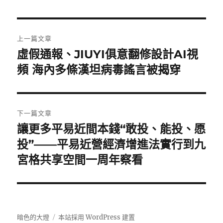
文
上一篇文章
章
虛假通報、JIUYI俱意翻修設計AI視
上
一
頻 海內多條漢坦病毒謠言被揭穿
導
篇
覽
文
章:
下一篇文章
讓更多平易近間本錢“敢投、能投、愿
下
一
投”——平易近營經濟增進法實行到九
篇
宮格共享空間一周年察看
文
章:
暗色的大燈
本站採用 WordPress 建置