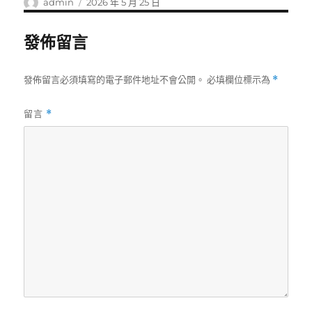
作
發
admin
2026 年 5 月 25 日
者
佈
日
發佈留言
期:
發佈留言必須填寫的電子郵件地址不會公開。
必填欄位標示為
*
留言
*