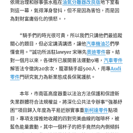
依規治理和辦事張水瓶在
油氣分離器改良版
地下室看
到這一幕，氣得渾身發抖，但不是因為害怕，而是因
為對財富庸俗化的憤怒。，
“騎手們的時光很可貴，所以我們只講他們最追蹤
關心的題目，但必定講清講透，讓他
汽車機油芯
們學
懂會用。”誠功所派駐lawyer 宋琳先
奧迪零件
容。結
對一個月以來，各律所已展開普法運動9場，
汽車零件
解答法令徵詢20余次，籠罩騎手超500人，用專
Audi
零件
門研究氣力為新業態成長保駕護航。
本年，市南區高度器重以法治方法保護和保證新
失業群體符合法規權益，將深化公共法令辦事“強基紓
困”項目歸入年度為平易近辦實事重
斯柯達零件
點項
目，專項支撐推她收藏的四對完美曲線的咖啡杯，被
藍色能量震動，其中一個杯子的把手竟然向內側傾斜