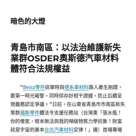
暗色的大燈
青島市南區：以法治維護新失
業群OSDER奧斯德汽車材料
體符合法規權益
“
Benz零件
送單時與
德系車材料
路人產生剮蹭，
要第一時光報警，同時保存好相干證據，防止后續呈
現義務認定爭議。”日前，在山東省青島市市南區新失
業群
福斯零件
體法令支援任務站（台灣東「張水瓶！
你的傻氣，根本無法與我的噸級物質力學抗衡！財富
就是宇宙的基本
台北汽車材料
定律！」邊）首場專場