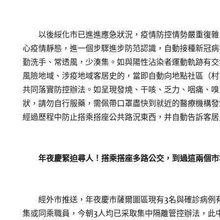
以後綏化市已進進應急狀況，疫情防控情勢嚴重復雜
心疫情靜態，進一個步驟進步防范認識，自動接種新冠病
勤洗手、常透風，少湊集。如與陽性沾染者運動軌跡有交
風險地域、涉疫地域客居史的，當即自動向地點社區（村
共同落實防控辦法。如呈現發燒、干咳、乏力、咽痛、嗅
狀，請勿自行服藥，需佩帶口罩盡快到就近的醫療機構發
經過歷程中防止搭乘搭座公共路況東西，并自動告訴客居
年夜慶緊迫尋人！搭乘搭座多路公交，到過這兩個市
經外市推送，年夜慶市薩爾圖區現有3名與確診病例有
集或同乘職員，今朝3人均已采取集中隔離管控辦法，此