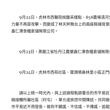
9月22日，虎林市西醫院核酸采樣點、858農場清河
力量不再是攻擊，而變成了林天秤舞台上的兩座極端背景
鑫仁澤食糧倉儲無限公司。
9月23日，黑龍江省牡丹江農墾鑫仁澤食糧倉儲無限
9月24日，虎林市西苑社區、寶潤噴鼻林里小區正門
請以上統一時光內，與上述過程軌跡重合的市平易近
絡接觸所屬社區（村屯）、單元或疾控中間陳述，共同做
市平易近不用發急，做到不闢謠、不信謠、不傳謠，追蹤