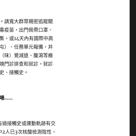
。請寬大群眾親密追蹤關
毒疫苗，出門佩帶口罩、
集，或14天內有國際中高
屯）、任務單元報備，并
（味）覺減退、腹瀉等癥
燒門診排查和就診，就診
史、接觸史。
場……
過接觸史或運動軌跡有交
中2人已3次核酸檢測陰性，