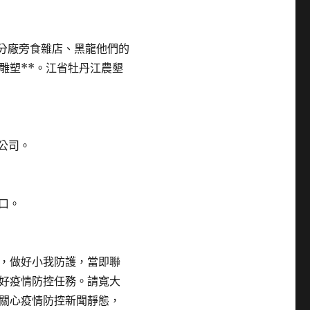
分廠旁食雜店、黑龍他們的
雕塑**。江省牡丹江農墾
公司。
口。
，做好小我防護，當即聯
好疫情防控任務。請寬大
關心疫情防控新聞靜態，