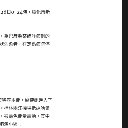
6日0-24時，綏化市新
，為巴彥縣某確診病例的
狀沾染者，在定點病院停
天秤座本能，驅使她進入了
。桂林兩江機場抵達哈爾
，被藍色能量震動，其中
港灣小區；