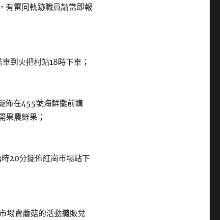
跡，有雷同軌跡職員請當即報
車到火把村站18時下車；
擺佈在455號海鮮攤前購
別開果農鮮果；
3時20分擺佈紅崗市場站下
天市場賣蘑菇的活動攤販兌