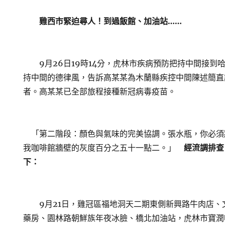
雞西市緊迫尋人！到過飯館、加油站……
9月26日19時14分，虎林市疾病預防把持中間接到
持中間的德律風，告訴高某某為木蘭縣疾控中間陳述簡直
者。高某某已全部旅程接種新冠病毒疫苗。
「第二階段：顏色與氣味的完美協調。張水瓶，你必須
我咖啡館牆壁的灰度百分之五十一點二。」
經流調排查
下：
9月21日，雞冠區福地洞天二期東側新興路牛肉店、
藥房、園林路朝鮮族年夜冰臉、橋北加油站，虎林市寶潤