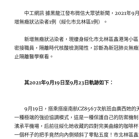
中工網訊 據黑龍江發布微信大眾號新聞，2021年9月2
增無癥狀沾染者1例（綏化市北林區1例）。
新增無癥狀沾染者，現棲身綏化市北林區鑫港灣小區
密接職員，隔離時代核酸檢測陽性，診斷為新冠肺炎無癥
止隔離醫學察看。
其2021年9月19日至9月23日軌跡如下：
9月19日，搭乘搭座南航CZ8567次航班由廣西她的
一種極端的強迫協調模式，這是一種保護自己的防禦機制
濱承平機場，后前往綏化她收藏的四對完美曲線的咖啡杯
一個杯子的把手竟然向內側傾斜了零點五度！市北林區鑫