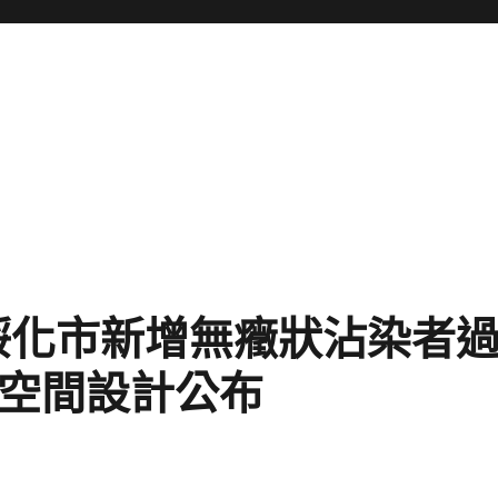
綏化市新增無癥狀沾染者
俱意空間設計公布