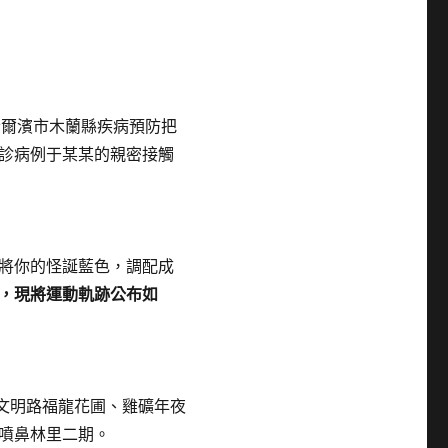
哈爾濱市木蘭縣疾病預防把
診病例于某某的親密接觸
將你的怪誕藍色，調配成
，現將運動軌跡公布如
文明路福龍花圃、雞礦年夜
噴鼻林里二期。