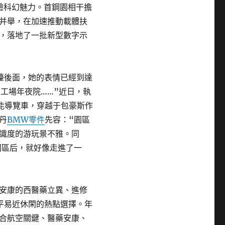
體驗科幻魅力。首鋼園相干擔
并舉，在加速推動載體扶
，落地了一批新型數字示
檯後面，她的表情已經到達
工場年夜院……”近日，執
智能導覽車，穿越于包豪斯作
丹
BMW零件
先容：“園區
識度的游玩景不雅。同
園區后，就好像走進了一
安康的西醫藥立異、進修
平易近休閑的熱點選擇。年
合航空關鍵、醫藥安康、