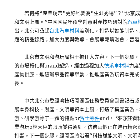
若何將“產業銹帶”更好地變為“生涯秀場”？“北京
和文明上風。”中國國民年夜學創意財產技巧研討院
汽車
出，北京可凸起
台北汽車材料
差別化，打造以智能制造、
題的精品線路；加大力度與教導、會展等範疇融會，晉陞
北京市文明和游玩局相干擔任人先容，下一個步驟，
的市場轉化與brand塑造，經由過程加大
德系車材料
力度
產物供應、進級辦事品德等舉動，推進產業游玩資本完成
長。
中共北京市委經濟技巧開闢區任務委員會副書記石威
展本身科技、財產、文明等資本上風，打造了集產業游、
游、研學游等于一體的特點br
賓士零件
and，“來亦莊
業游玩b林天秤的眼睛變得通紅，彷彿兩個正在進行精密測
打響。下一個步驟，經開區將沿著“科技賦能文明、文明