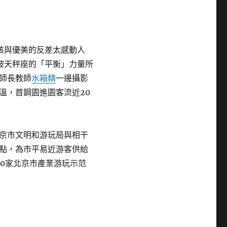
核與優美的反差太感動人
被天秤座的「平衡」力量所
師長教師
水箱精
一邊攝影
溫，首鋼園進園客流近20
京市文明和游玩局與相干
點，為市平易近游客供給
30家北京市產業游玩示范