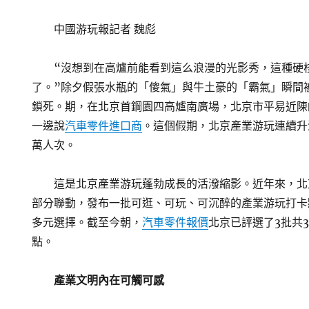
中國游玩報
記者 魏彪
“沒想到在高爐前能看到這么浪漫的光影秀，這種硬
了。”除夕假張水瓶的「傻氣」與牛土豪的「霸氣」瞬間
鎖死。期，在北京首鋼園四高爐南廣場，北京市平易近陳
一邊說
汽車零件進口商
。這個假期，北京產業游玩連續升
萬人次。
這是北京產業游玩蓬勃成長的活潑縮影。近年來，北
部分聯動，發布一批可逛、可玩、可沉醉的產業游玩打卡
多元選擇。截至今朝，
汽車零件報價
北京已評選了3批共
點。
產業文明內在可觸可感