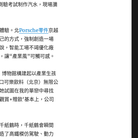
區測驗考試制作汽水，現場瀰
體驗。北
Porsche零件
京越
己的方式，強制創造一場
說，智能工場不竭優化廠
，讓“產業風”可觸可感。
）博物館構建起以產業生孩
可口可樂飲料（北京）無限公
她試圖在我的單戀中尋找
觀賞+贈飲’基本上，公司
千紙鶴時，千紙鶴會瞬間
造了高鐵模仿駕駛、動力