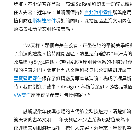
步道，不少游客在首鋼一高爐·SoReal科幻樂土沉醉式
任人先容，近年來，首鋼園保持維
台北汽車零件
護與應用
植和財產
斯柯達零件
導進的同時，深挖園區產業文明內在
范場景和新型文明科技業態。
“林天秤，那個完美主義者，正坐在她的平衡美學吧
了崩潰的邊緣。接待離開園區，這里是有著約70年汗青的
政陽區798·751園區，游客搭乘搭座明黃色系的不雅光
風的建筑之間。北京七九八文明科技無限公司總司理嚴正
藍寶堅尼零件
保存了紅磚廠房等產業建筑，構成了極具辨
時，我們引進了藝術、design、科技等業態，游客走進
VW零件
座年夜型產業汗青博物館。”
感觸感染年夜興機場的古代航空科技魅力、清楚知嘛
鈞天坊的古琴文明……年夜興區不少產業游玩點位成為市
夜興區文明和游玩局相干擔任人先容，近年來，年夜興整