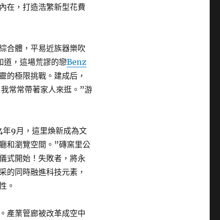
內在，打造浩繁新型花費
綜合體，平易近族器樂吹
知道，這場荒謬的戀
Benz
靈的極限挑戰。建成后，
，我常常帶著家人來逛。”游
24年9月，這里煥新成為文
廳和瀏覽空間。”磚窯里公
儀式開始！失敗者，將永
采的同時融進科技元素，
性。
。產業管廊被改革成空中