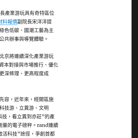
成長產業游玩具有奇特區位
材料報價
副院長宋洋洋提
綠色低碳、國潮工藝為主
公共辦事與導覽體驗。
北京將連續深化產業游玩
資本對接與市場推行、優化
更深條理、更高程度成
先容，近年來，經開區施
科技游、立異游、文明
看科技，看立異到亦莊”的產
量的電子磅秤。rand連續
激活科技”途徑，爭創首都