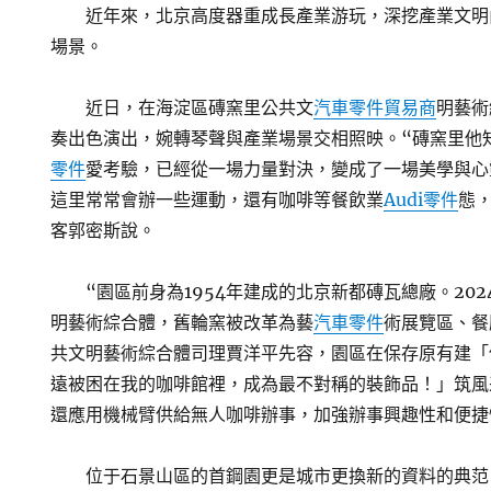
近年來，北京高度器重成長產業游玩，深挖產業文明
場景。
近日，在海淀區磚窯里公共文
汽車零件貿易商
明藝術
奏出色演出，婉轉琴聲與產業場景交相照映。“磚窯里他
零件
愛考驗，已經從一場力量對決，變成了一場美學與心
這里常常會辦一些運動，還有咖啡等餐飲業
Audi零件
態
客郭密斯說。
“園區前身為1954年建成的北京新都磚瓦總廠。20
明藝術綜合體，舊輪窯被改革為藝
汽車零件
術展覽區、餐
共文明藝術綜合體司理賈洋平先容，園區在保存原有建「
遠被困在我的咖啡館裡，成為最不對稱的裝飾品！」筑風
還應用機械臂供給無人咖啡辦事，加強辦事興趣性和便捷
位于石景山區的首鋼園更是城市更換新的資料的典范