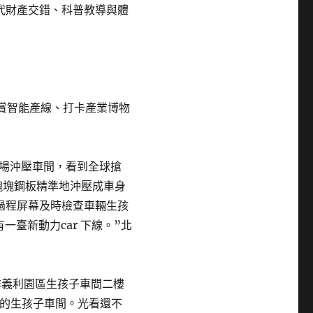
代財產交錯、科普教導與體
觀賞智能產線、打卡產業博物
。
場沖壓車間，看到全球搶
塊塊鋼板精準地沖壓成車身
過程屏幕及時檢查車輛生孩
一臺新動力car 下線。”北
洋義利園區生孩子車間二樓
的生孩子車間。光看還不