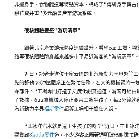
非遺身手、食物釀造等特點資本，構成了“傳統身手與古
驗花費并重”多元融會產業游玩系統。
硬核體驗豐盛“游玩清單”
跟著北京產業游玩熱度連續攀升，看望car 工場、
館等硬核體驗躋身越來越多市平易近游客的“游玩清單”
近日，記者走進位于密云區的北汽新動力享界超等工
先的舒勒5G沖壓體系正在繁忙任務，宏大的機械臂將一
零部件。“工場專門打造了尺度化觀賞通道，游客可經由
子數據。622臺機械人停止要害工藝生孩子，每2分鐘就有
汽新動力享界
福斯零件
超等工場相干擔任人說。
“北冰洋汽水就是這里生孩子的呀？”近日，在北冰
觀賞廊
Skoda零件
道，不少游客正隔著通明玻璃俯瞰忙碌