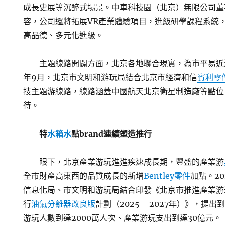
成長史展等沉醉式場景。中車科技園（北京）無限公司董
容，公司還將拓展VR產業體驗項目，進級研學課程系統
高品德、多元化進級。
主題線路開闢方面，北京各地聯合現實，為市平易近游
年9月，北京市文明和游玩局結合北京市經濟和信
賓利零
技主題游線路，線路涵蓋中國航天北京衛星制造廠等點位
待。
特
水箱水
點brand連續塑造推行
眼下，北京產業游玩進進疾速成長期，豐盛的產業游
全市財產高東西的品質成長的新增
Bentley零件
加點。2
信息化局、市文明和游玩局結合印發《北京市推進產業游
行
油氣分離器改良版
計劃（2025—2027年）》，提出
游玩人數到達2000萬人次、產業游玩支出到達30億元。