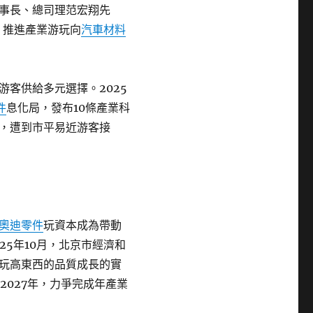
事長、總司理范宏翔先
，推進產業游玩向
汽車材料
客供給多元選擇。2025
件
息化局，發布10條產業科
，遭到市平易近游客接
奧迪零件
玩資本成為帶動
025年10月，北京市經濟和
玩高東西的品質成長的實
到2027年，力爭完成年產業