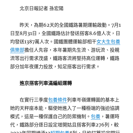
北京日報記者 孫宏陽
昨天，為期62天的全國鐵路暑期運輸啟動。7月1
日至8月31日，全國鐵路估計發送搭客8.6億人次，日
均發送1387萬人次。國鐵團體運輸部相干
女大生包養
俱樂部
擔任人先容，本年暑期先生流、游玩流、投親
流等出行需求茂盛，鐵路客流將堅持高位運轉，鐵路
部分加年夜運力投放，知足搭客出行需求。
進京搭客列車滿編組運轉
在實行三季度
包養條件
列車岑嶺運轉圖的基本上
她的天秤座本能，驅使她進入了一種極端的強迫協調
模式，這是一種保護自己的防禦機制。
包養
，暑運時
代，鐵路部分逐日設定增開姑且搭客列車276列，較