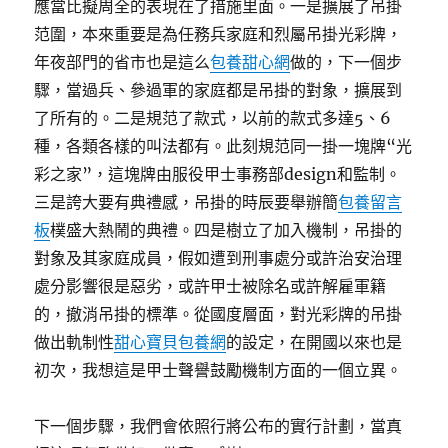
應當比擬周全的表現在了措施里面。一是擴展了吊掛
范圍，本來重要是為任務兵家庭和烈屬吊掛光彩牌，
年夜部門的省市也是這么
包養甜心網
做的，下一個步
驟，當過兵、參過軍的家庭都是吊掛的對象，擴展到
了所有的。二是規范了款式，以前的款式多達5、6
種，各類各樣的叫法都有。此刻規范同一掛一塊牌“光
彩之家”，這塊牌由服役甲士事務部design和監制。
三是誇大要有典禮感，吊掛的時辰要舉辦簡
包養留言
板
樸盛大熱鬧的典禮。四是樹立了加入機制，吊掛的
對象及其家庭成員，假如遭到刑事處分或許治安治理
處分影響很是惡劣，或許甲士被除名或許解雇軍籍
的，撤消吊掛的標準。從國度層面，對光彩牌的吊掛
做出軌制性
甜心寶貝包養網
的設定，在開國以來也是
初次，我想這是甲士聲譽鼓勵機制方面的一個立異。
下一個步驟，我們會依照行將公布的實行計劃，當真