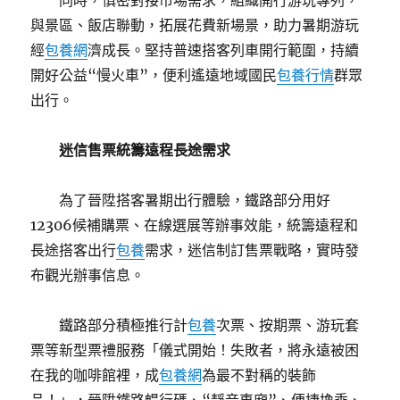
同時，慎密對接市場需求，組織開行游玩專列，
與景區、飯店聯動，拓展花費新場景，助力暑期游玩
經
包養網
濟成長。堅持普速搭客列車開行範圍，持續
開好公益“慢火車”，便利遙遠地域國民
包養行情
群眾
出行。
迷信售票統籌遠程長途需求
為了晉陞搭客暑期出行體驗，鐵路部分用好
12306候補購票、在線選展等辦事效能，統籌遠程和
長途搭客出行
包養
需求，迷信制訂售票戰略，實時發
布觀光辦事信息。
鐵路部分積極推行計
包養
次票、按期票、游玩套
票等新型票禮服務「儀式開始！失敗者，將永遠被困
在我的咖啡館裡，成
包養網
為最不對稱的裝飾