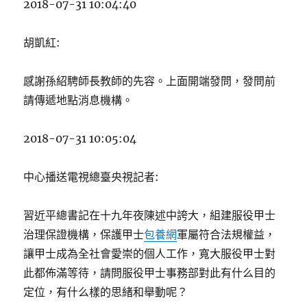
2018-07-31 10:04:40
胡凱紅:
感謝孫紹騁師長教師的先容。上面開端發問，發問前
請傳遞地點消息機構。
2018-07-31 10:05:04
中心播送電視總臺央視記者:
習近平總書記在十九年夜陳述中誇大，組建服役甲士
治理保證機構，保護甲士
包養網
軍屬符合法規權益，
讓甲士成為全社會愛崇的個人工作，寬大服役甲士對
此都佈滿等待，請問服役甲士事務部對此有什么目的
定位，有什么樣的思緒和舉動呢？