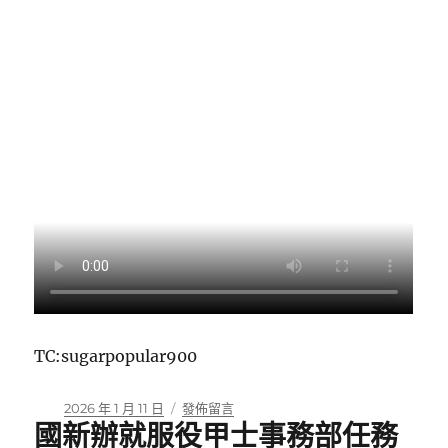
TC:sugarpopular900
發
在
2026 年 1 月 11 日
發佈留言
國新辦就服役甲士事務部任務
佈
〈南