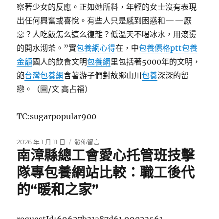
察著少女的反應。正如她所料，年輕的女士沒有表現
出任何興奮或喜悅。有些人只是感到困惑和——厭
惡？人吃飯怎么這么復雜？低溫天不喝冰水，用滾燙
的開水沏茶。”實
包養網心得
在，中
包養價格ptt
包養
金額
國人的飲食文明
包養網
里包括著5000年的文明，
飽
台灣包養網
含著游子們對故鄉山川
包養
深深的留
戀。（圖/文 高占福）
TC:sugarpopular900
發
在
2026 年 1 月 11 日
發佈留言
南漳縣總工會愛心托管班技擊
佈
〈麥
日
加
隊專包養網站比較：職工後代
期:
城
里
的“暖和之家”
的
中
國