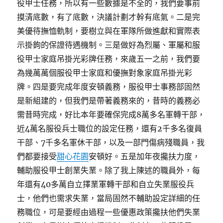
役甲士任務，所以有一些數據是不全的，我們要事前
摸清底數，有了底數，決議計劃才幹有底氣。二是完
美優待撫恤軌制，要樹立與在軍隊所做進獻和實際表
示掛鉤的保證待遇機制。三是做好為烈屬、軍屬和服
役甲士家庭吊掛光彩牌任務，來歲五一之前，我們要
為幾萬萬個服役甲士家庭和優撫對象家庭吊掛光彩
牌。四是要完成年度安頓義務，服役甲士事務部固然
是新組建的，但我們是帶著義務來的，昔時的義務必
需昔時完成，好比本年要確保完成8萬多名軍轉干部，
近4萬名服役兵士職位的設定任務，還有2千多名復員
干部、7千多名軍休干部，以及一部門傷病殘職員，我
們都要接受
甜心花園
安頓好。五是加年夜攙扶力度，
輔助服役甲士創業失業。除了我上陳述的職員外，每
年還有40多萬自立擇業軍轉干部和自立失業服役兵
士，他們也需求失業，當局固然不輔助設定詳細的任
務職位，可是要經由過程一些優惠政策攙扶他們失業