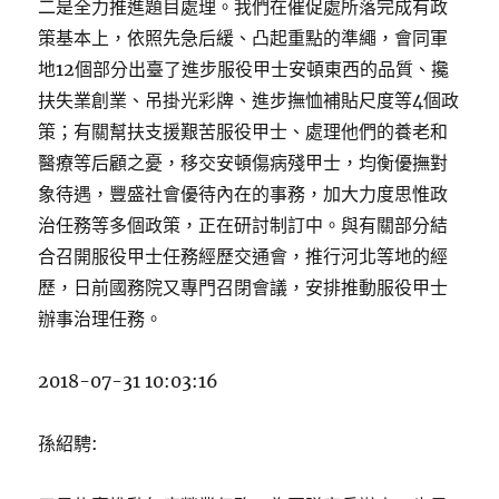
二是全力推進題目處理。我們在催促處所落完成有政
策基本上，依照先急后緩、凸起重點的準繩，會同軍
地12個部分出臺了進步服役甲士安頓東西的品質、攙
扶失業創業、吊掛光彩牌、進步撫恤補貼尺度等4個政
策；有關幫扶支援艱苦服役甲士、處理他們的養老和
醫療等后顧之憂，移交安頓傷病殘甲士，均衡優撫對
象待遇，豐盛社會優待內在的事務，加大力度思惟政
治任務等多個政策，正在研討制訂中。與有關部分結
合召開服役甲士任務經歷交通會，推行河北等地的經
歷，日前國務院又專門召閉會議，安排推動服役甲士
辦事治理任務。
2018-07-31 10:03:16
孫紹騁: