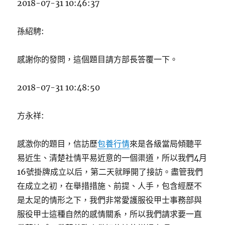
2018-07-31 10:46:37
孫紹騁:
感謝你的發問，這個題目請方部長答覆一下。
2018-07-31 10:48:50
方永祥:
感激你的題目，信訪歷
包養行情
來是各級當局傾聽平
易近生、清楚社情平易近意的一個渠道，所以我們4月
16號掛牌成立以后，第二天就睜開了接訪。盡管我們
在成立之初，在舉措措施、前提、人手，包含經歷不
是太足的情形之下，我們非常愛護服役甲士事務部與
服役甲士這種自然的感情關系，所以我們請求要一直