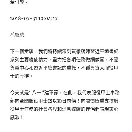
全引導。
2018-07-31 10:04:17
孫紹騁:
下一個步驟，我們將持續深刻貫徹落練習近平總書記
系列主要唆使精力，盡力把各項任務做細做實，不孤
負黨中心和習近平總書記的重托，不孤負寬大服役甲
士的等待。
今天就是“八一”建軍節，在此，我代表服役甲士事務
部向全國服役甲士致以節日問候！向關懷器重支撐服
役甲士任務的社會各界和消息媒體的伴侶們表現衷心
感激！