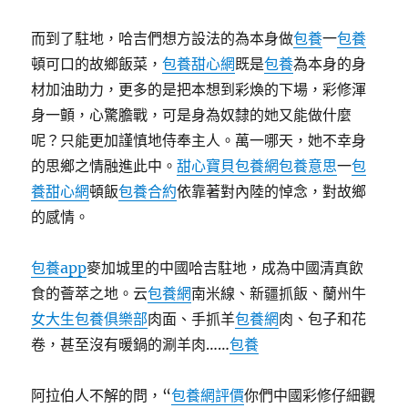
而到了駐地，哈吉們想方設法的為本身做
包養
一
包養
頓可口的故鄉飯菜，
包養甜心網
既是
包養
為本身的身
材加油助力，更多的是把本想到彩煥的下場，彩修渾
身一顫，心驚膽戰，可是身為奴隸的她又能做什麼
呢？只能更加謹慎地侍奉主人。萬一哪天，她不幸身
的思鄉之情融進此中。
甜心寶貝包養網
包養意思
一
包
養甜心網
頓飯
包養合約
依靠著對內陸的悼念，對故鄉
的感情。
包養app
麥加城里的中國哈吉駐地，成為中國清真飲
食的薈萃之地。云
包養網
南米線、新疆抓飯、蘭州牛
女大生包養俱樂部
肉面、手抓羊
包養網
肉、包子和花
卷，甚至沒有暖鍋的涮羊肉……
包養
阿拉伯人不解的問，“
包養網評價
你們中國彩修仔細觀