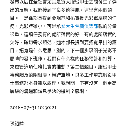
發布以后在全社會尤其是寬大服役甲士之間發生了傑
出的反應，我們接到了良多德律風，這里有兩個題
目。一是孫部長提到要規范和拓寬掛光彩軍屬牌的任
務，光彩牌雖小，可是承
女大生包養俱樂部
載的分量
很重，這項任務有的處所落實的好，有的處所落實的
欠好，確切需求規范，適才部長提到要拓寬吊掛的題
目，拓寬是什么意思？別的，下一個步驟關于光彩軍
屬牌的發下班作，我們有什么樣的任務預計和打算，
來包管這項任務扎實的推動？第二個題目，服役甲士
事務觸及范圍很廣，橫跨軍地，良多工作單靠服役甲
士事務部本身難以處理，我想問一下有沒有一個更高
層級的溝通和諧息爭決的機制？感謝。
2018-07-31 10:30:21
孫紹騁: