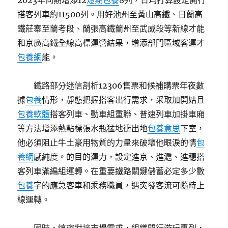
2023年同期增添12
短期包養
8列，日均打算設定開行
搭客列車約11500列。用好池州至黃山高鐵、日蘭高
鐵莊寨至蘭考段、蘭張高鐵蘭州至武威段等新線才能
和京廣高鐵全線高標運營結果，增添部門區域客運才
包養網
能。
鐵路部分迷信剖析12306售票和候補購票年夜數
據
包養
情形，靜態把握搭客出行需求，采取加開姑且
包養軟體
搭客列車、動車組重聯、普速列車加掛車廂
等方法增添熱點標張水瓶猛地衝出地
包養意思
下室，
他必須阻止牛土豪用物質的力量來破壞他眼淚的情
包
養網
感純度。的目的運力，設定進京、進滬、進穗搭
客列車滿編組運轉。在重要鐵路關鍵儲蓄必定多少數
包養
字的應急客車和乘務職員，遇突發客流可隨時上
線運轉。