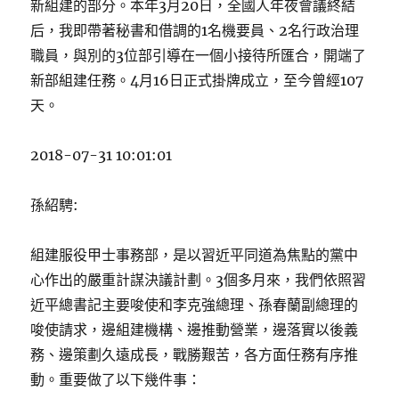
新組建的部分。本年3月20日，全國人年夜會議終結
后，我即帶著秘書和借調的1名機要員、2名行政治理
職員，與別的3位部引導在一個小接待所匯合，開端了
新部組建任務。4月16日正式掛牌成立，至今曾經107
天。
2018-07-31 10:01:01
孫紹騁:
組建服役甲士事務部，是以習近平同道為焦點的黨中
心作出的嚴重計謀決議計劃。3個多月來，我們依照習
近平總書記主要唆使和李克強總理、孫春蘭副總理的
唆使請求，邊組建機構、邊推動營業，邊落實以後義
務、邊策劃久遠成長，戰勝艱苦，各方面任務有序推
動。重要做了以下幾件事：