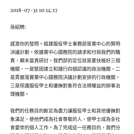
2018-07-31 10:14:17
孫紹騁:
感激你的發問。組建服役甲士事務部是黨中心的賢明
決議計劃。依據黨中心國務院的請求和付與我們的職
責，顛末當真研討，我們部的定位就是要扶植好三個
機關，一是堅固建立和踐行四個認識的政治機關，二
是貫徹落實黨中心國務院決議計劃安排的行政機關，
三是保護服役甲士和優撫對象符合法規權益的辦事治
理機關。
我們的任務目的斷定為盡力讓服役甲士和其他優撫對
象滿足，使他們成為社會尊敬的人，使甲士成為全社
會愛崇的個人工作。為了完成這一任務目的，我們分