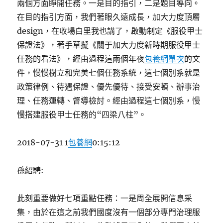
兩個方面睜開任務。一是目的指引，二是題目導向。
在目的指引方面，我們著眼久遠成長，加大力度頂層
design，在收場白里我也講了，啟動制定《服役甲士
保證法》，著手草擬《關于加大力度新時期服役甲士
任務的看法》，經由過程這兩個年夜
包養網單次
的文
件，慢慢樹立和完美七個任務系統，這七個別系就是
政策律例、待遇保證、優先優待、接受安頓、辦事治
理、任務運轉、督導檢討。經由過程這七個別系，慢
慢搭建服役甲士任務的“四梁八柱”。
2018-07-31 1
包養網
0:15:12
孫紹騁:
此刻重要做好七項重點任務：一是周全展開信息采
集，由於在這之前我們國度沒有一個部分專門治理服