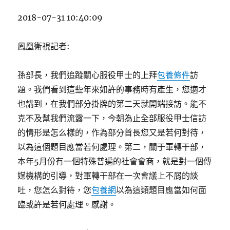
2018-07-31 10:40:09
鳳凰衛視記者:
孫部長，我們追蹤關心服役甲士的上拜
包養條件
訪
題。我們看到這些年來如許的事務時有產生，您適才
也講到，在我們部分掛牌的第二天就開端接訪。能不
克不及幫我們流露一下，今朝為止全部服役甲士信訪
的情形是怎么樣的，作為部分首長您又是若何對待，
以為這個題目應當若何處理。第二，關于軍轉干部，
本年5月份有一個特殊普遍的社會會商，就是對一個傳
媒機構的引導，對軍轉干部在一次會議上不屑的談
吐，您怎么對待，您
包養網
以為這類題目應當如何面
臨或許是若何處理。感謝。