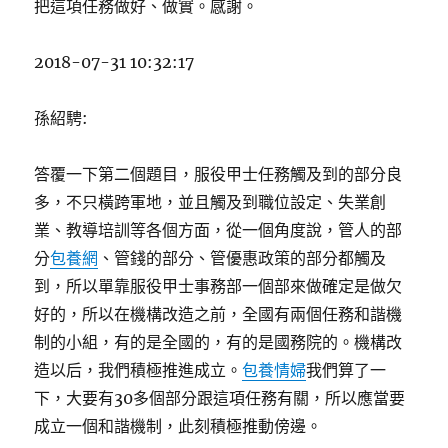
把這項任務做好、做實。感謝。
2018-07-31 10:32:17
孫紹騁:
答覆一下第二個題目，服役甲士任務觸及到的部分良
多，不只橫跨軍地，並且觸及到職位設定、失業創
業、教導培訓等各個方面，從一個角度說，管人的部
分
包養網
、管錢的部分、管優惠政策的部分都觸及
到，所以單靠服役甲士事務部一個部來做確定是做欠
好的，所以在機構改造之前，全國有兩個任務和諧機
制的小組，有的是全國的，有的是國務院的。機構改
造以后，我們積極推進成立。
包養情婦
我們算了一
下，大要有30多個部分跟這項任務有關，所以應當要
成立一個和諧機制，此刻積極推動傍邊。