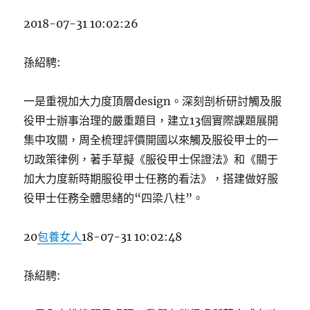
2018-07-31 10:02:26
孫紹騁:
一是重視加大力度頂層design。深刻剖析研討觸及服
役甲士辦事治理的嚴重題目，建立13個實際課題展開
集中攻關，周全梳理評價開國以來觸及服役甲士的一
切政策律例，著手草擬《服役甲士保證法》和《關于
加大力度新時期服役甲士任務的看法》，搭建做好服
役甲士任務全體思緒的“四梁八柱”。
20
包養女人
18-07-31 10:02:48
孫紹騁: