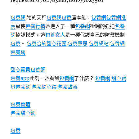
requestId:69627b31a87d61.99023561.
美
食：
朝
包養網
她的天秤
包養網
包養
座本能，
包養網
包養網推
覲
薦
驅使
包養行情
她進入了一種
包養網
極端的強迫
包養
者
網
協調模式，這
包養女人
是一種保護自己的防禦機制
在
異
包養
。
包養合約
甜心花園
包養意思
包養網站
包養網
國
包養網
一
包
養
甜心寶貝包養網
網
包養app
此刻，她看到
包養網
了什麼？
包養網
甜心寶
心
貝包養網
包養網心得
包養故事
得
親
手
包養管道
做
包養甜心網
故
鄉
菜〉
包養