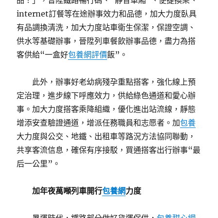
品！」，晉陞鐵路暢行碼、“靜音車廂”、便捷換乘、
internet訂餐等在途辦事效力和品德，加大力度臥具
有品調換清洗，加大力度站車衛生保潔，保證空調、
供水等基礎辦事，晉陞列車餐飲辦事品德，盡力為搭
客供給“一盒好
包養網評價
飯”。
此外，辦事好老幼病殘孕重點搭客，強化線上預
定治理，進步線下呼應效力，供給綠色通道和愛心辦
事。加大力度搭客乘降組織，優化進出站流線，靜態
增添安查驗證通道，增派任務職員和志愿者。加
包養
大力度與公交、地鐵、出租車等路況方法協同聯動，
共享客流信息，確保有序接駁，買通搭客出行辦事“最
后一公里”。
加年夜萬噸列車開行
包養網
力度