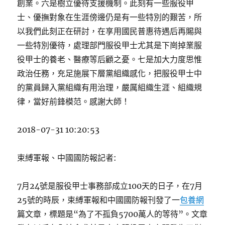
創業。六是樹立優待支援機制。此刻有一些服役甲
士、優撫對象在生涯傍邊仍是有一些特別的艱苦，所
以我們此刻正在研討，在享用國民普惠待遇后再賜與
一些特別優待，處理部門服役甲士尤其是下崗掉業服
役甲士的養老、醫療等后顧之憂。七是加大力度思惟
政治任務，充足施展下層黨組織感化，把服役甲士中
的黨員歸入黨組織有用治理，嚴厲組織生涯、組織規
律，當好前鋒模范。感謝大師！
2018-07-31 10:20:53
束縛軍報、中國國防報記者:
7月24號是服役甲士事務部成立100天的日子，在7月
25號的時辰，束縛軍報和中國國防報刊發了一
包養網
篇文章，標題是“為了不孤負5700萬人的等待”。文章