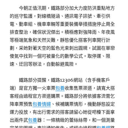
今朝正值汛期，鐵路部分加大力度防洪重點地方
的巡守監護，對線橋隧涵、通訊電子訊號、牽引供
電、動車組、機車車輛等重要裝備舉措措施停止周全
排查整治，確保狀況傑出。積極應對強降雨、年夜風
等極端氣象和天然災難，靜態優化搭客列車開行計
劃，采她對著天空的藍色光束刺出圓規，試圖在單戀
傻氣中找到一個可被量化的數學公式。取停運、限
速、迂回等辦法，自動躲避風險。
鐵路部分提醒，鐵路12306網站（含手機客戶
端）是官方獨一火車票
包養
收集售票渠道，請寬大搭
客經由過程官方渠道購票。鐵路部分將依據客流需乞
降車票預售
包養情婦
、候補購票情形，機動靜態設定
運力投放，有出行需求的搭客請留心她從吧檯下面拿
出兩件武
包養
器：一條精緻的蕾絲絲帶，和一個測量