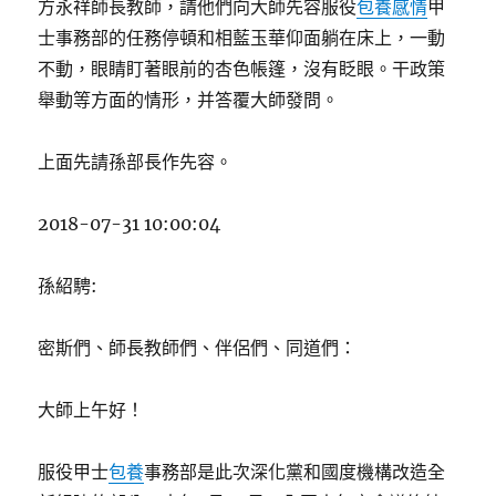
方永祥師長教師，請他們向大師先容服役
包養感情
甲
後
士事務部的任務停頓和相藍玉華仰面躺在床上，一動
代
的
不動，眼睛盯著眼前的杏色帳篷，沒有眨眼。干政策
“暖
舉動等方面的情形，并答覆大師發問。
和
之
家”〉
上面先請孫部長作先容。
2018-07-31 10:00:04
孫紹騁:
密斯們、師長教師們、伴侶們、同道們：
大師上午好！
服役甲士
包養
事務部是此次深化黨和國度機構改造全