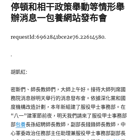
日
漳
停頓和相干政策舉動等情形舉
期:
縣
總
辦消息一包養網站發布會
工
會
愛
requestId:6962841bce2e76.22614580.
心
托
管
.
班
技
胡凱紅:
擊
隊
專
密斯們、師長教師們，大師上午好。接待大師列席國
包
務院消息辦明天舉行的消息發布會。依據深化黨和國
養
網
度機構改造計劃，本年新組建了服役甲士事務部。在
站
“八一”建軍節前夜，明天我們請來了服役甲士事務部
比
部
包養
長孫紹騁師長教師，副部長錢鋒師長教師，中
較：
職
心軍委政治任務部主任助理兼服役甲士事務部副部長
工