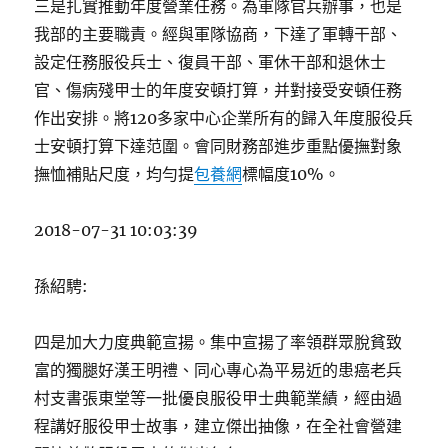
三是扎實推動年度營業任務。為軍隊官兵辦事，也是
我部的主要職責。經與軍隊協商，下達了軍轉干部、
設定任務服役兵士、復員干部、軍休干部和退休士
官、傷病殘甲士的年度安頓打算，并對接受安頓任務
作出安排。將120多家中心企業所有的歸入年度服役兵
士安頓打算下達范圍。會同財務部進步重點優撫對象
撫恤補貼尺度，均勻提
包養網
標幅度10%。
2018-07-31 10:03:39
孫紹騁:
四是加大力度典範宣揚。集中宣揚了率領群眾脫貧致
富的獨腿好漢王明禮、同心專心為平易近的患癌老兵
村支書張東堂等一批優良服役甲士典範業績，經由過
程講好服役甲士故事，建立傑出抽像，在全社會營建