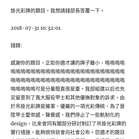
掛光彩牌的題目，我想請錢部長答覆一下。
2018-07-31 10:32:01
錢鋒:
感謝你的題目，正如你適才講的牌子雖小，嗚嗚嗚嗚
嗚嗚嗚嗚嗚嗚嗚嗚嗚嗚嗚嗚嗚嗚嗚嗚嗚嗚嗚嗚嗚嗚嗚
嗚嗚嗚嗚嗚嗚嗚嗚嗚嗚嗚嗚嗚嗚嗚嗚嗚嗚嗚嗚嗚嗚嗚
嗚嗚嗚嗚嗚可是分量簡直很是重。我部組建以后也充
足留意到了寬大服役甲士和其他優撫對象的訴求，由
於吊掛光彩牌是擁軍、優屬的一項光彩傳統，為了晉
陞甲士愛崇感、聲譽感，我們停止了一些軌制化的
design，比來會同有關部分研討制訂了吊掛光彩牌的
實行措施，能夠很快就會向社會公布。您適才的題目