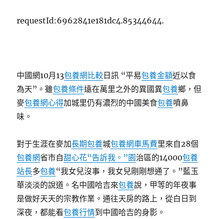
運
甜
requestId:6962841e181dc4.85344644.
心
專
包
養
網
中國網10月13
包養網比較
日訊 “平易
包養金額
近以食
估
計
為天”。雖
包養條件
遠在萬里之外的異國異
包養
鄉，但
發
麥
包養網心得
加城里仍有濃烈的中國美食
包養
噴鼻
送
味。
搭
客
8.6
對于生涯在麥加
長期包養
城
包養網車馬費
里來自28個
億
包養網
省市自
甜心花“告訴我。”園
治區的14000
包養
人
次〉
站長
多
包養
“我女兒沒事，我女兒剛剛想通了。”藍玉
華淡淡的說道。名中國哈吉來
包養
說，甲等的年夜事
是做好天天的宗教作業。通往天房的路上，從白日到
深夜，都能看
包養行情
到中國哈吉的身影。