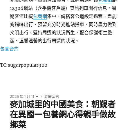
完美的圓規。車站通知佈告，或經由過程鐵
包養網
路
12306網站（含手機客戶端）查詢列車開行信息。暑
期客流比擬
包養網
集中，請搭客公道設定過程，盡能
夠錯峰出行，預留充分時光進站搭車，同時盡力做到
文明出行，堅持周遭的狀況衛生，配合保護衛生整
潔、溫馨溫馨的出行周遭的狀況。
包養合約
TC:sugarpopular900
發
在
2026 年 1 月 11 日
發佈留言
麥加城里的中國美食：朝覲者
佈
〈全
日
國
在異國一包養網心得親手做故
期:
鐵
路
鄉菜
暑