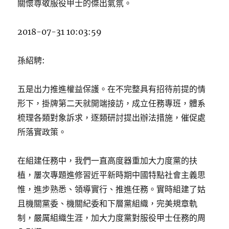
關懷尊敬服役甲士的傑出氣氛。
2018-07-31 10:03:59
孫紹騁:
五是出力推進權益保護。在不完整具有招待前提的情
形下，掛牌第二天就開端接訪，成立任務專班，體系
梳理各類對象訴求，逐類研討提出辦法措施，催促處
所落實政策。
在組建任務中，我們一直高度器重加大力度黨的扶
植，屢次專題進修習近平新時期中國特點社會主義思
惟，進步熟悉、領導實行、推進任務。實時組建了姑
且機關黨委、機關紀委和下層黨組織，完美規章軌
制，嚴厲組織生涯，加大力度黨對服役甲士任務的周