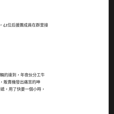
鐘，41位后援團成員在群里接
輛的達到，年夜伙分工牛
，販賣機發出痛苦的呻
傳遞，用了快要一個小時，