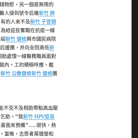
錢物慾，另一個是無限的
醫人接到號令后連
新竹 肺
，有的人來不及
新竹 子宮頸
。為給這些奮戰在抗疫一線
，紹
新竹 健檢
興市國民病院
疫后援團，并向全院高低
新
相助處理一線醫務職員面對
館內。工的積極呼應，截
援
新竹 公教健檢
新竹 健檢
團
能不克不及相助帶點高血壓
人乞助。“我
新竹 HPV疫苗
喜我來預備”……很快，熱
。當晚，志愿者葉璐瑩和