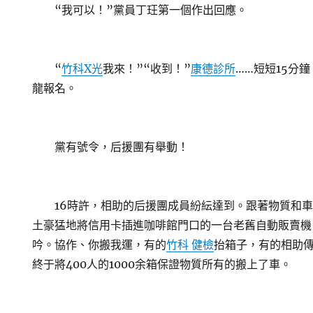
“我可以！”黨員丁玨第一個作出回應。
“
竹科X光
我來！”“收到！”
康德診所
……短短15分
龍報名。
黨有號令，后援團有舉動！
16時許，相助的后援團成員紛紜達到。跟著物質和車
土豪猛地將信用卡插進咖啡館門口的一台老舊自動販賣機
吟。協作、你搬我運，有的
竹科 健檢
抬箱子，有的相助
終于將400人的1000余箱保證物質所有的搬上了車。