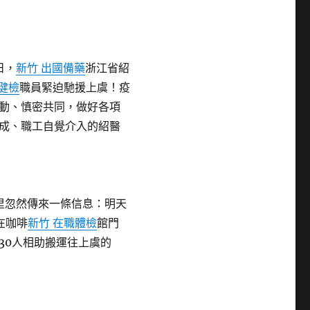
日，
新竹 出國備藥
浙江省紹
健檢
職員緊迫馳援上虞！疫
動、慎密共同，做好各項
成、職工自覺介入的紹醫
里忽然傳來一條信息：明天
在咖啡
新竹 在職體檢
館門
30人相助搬運往上虞的