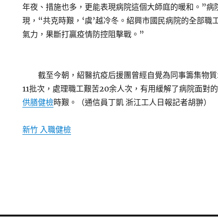
年夜、措施也多，更能表現病院這個大師庭的暖和。”病
現，“共克時艱，‘虞’越冷冬。紹興市國民病院的全部職
氣力，果斷打贏疫情防控阻擊戰。”
截至今朝，紹醫抗疫后援團曾經自覺為同事籌集物質2
11批次，處理職工艱苦20余人次，有用緩解了病院面對
供膳健檢
時艱。（通信員丁凱 浙江工人日報記者胡翀）
新竹 入職健檢