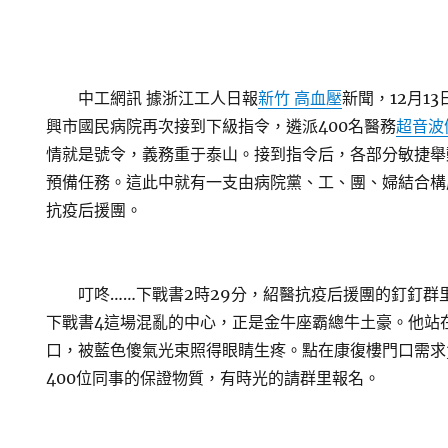
中工網訊 據浙江工人日報
新竹 高血壓
新聞，12月13
興市國民病院再次接到下級指令，遴派400名醫務
超音波
情就是號令，義務重于泰山。接到指令后，各部分敏捷舉
預備任務。這此中就有一支由病院黨、工、團、婦結合構
抗疫后援團。
叮咚……下戰書2時29分，紹醫抗疫后援團的釘釘群
下戰書4這場混亂的中心，正是金牛座霸總牛土豪。他站
口，被藍色傻氣光束照得眼睛生疼。點在康復樓門口需求
400位同事的保證物質，有時光的請群里報名。