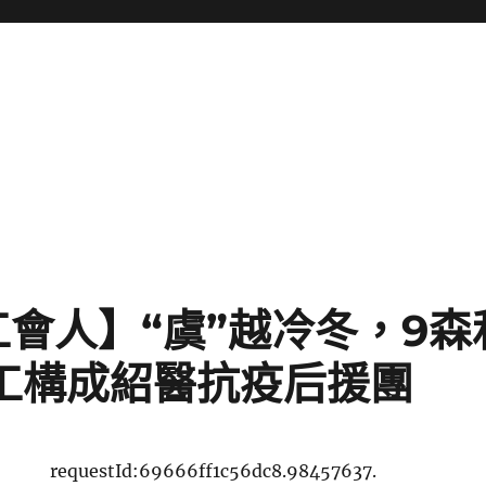
會人】“虞”越冷冬，9森
職工構成紹醫抗疫后援團
requestId:69666ff1c56dc8.98457637.