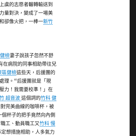
上虞的志愿者輾轉輸送到
力量對決，變成了一場美
和卻像火把，一棒一
新竹
 健檢
妻子說孩子忽然不舒
有在病院的同事相助帶往兒
東區健檢
這些天，后援團的
處理。“后援團就是「現
壓力！我需要校準！」在
竹 超音波
這個詞的
竹科 健
四對完美曲線的咖啡杯，被
一個杯子的把手竟然向內側
附職工、動員職工又
竹科 慢
必定想措施相助，人多氣力