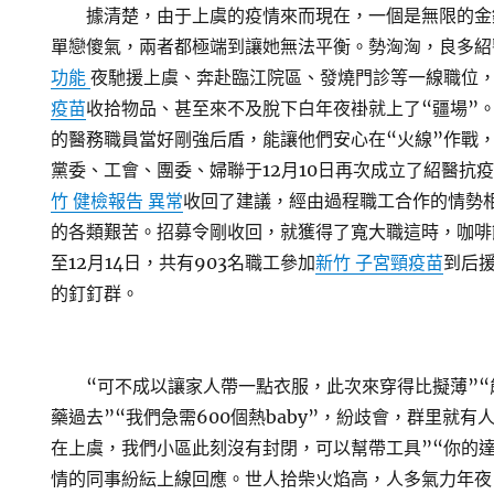
據清楚，由于上虞的疫情來而現在，一個是無限的金
單戀傻氣，兩者都極端到讓她無法平衡。勢洶洶，良多紹
功能
夜馳援上虞、奔赴臨江院區、發燒門診等一線職位
疫苗
收拾物品、甚至來不及脫下白年夜褂就上了“疆場”
的醫務職員當好剛強后盾，能讓他們安心在“火線”作戰
黨委、工會、團委、婦聯于12月10日再次成立了紹醫抗
竹 健檢報告 異常
收回了建議，經由過程職工合作的情勢
的各類艱苦。招募令剛收回，就獲得了寬大職這時，咖啡
至12月14日，共有903名職工參加
新竹 子宮頸疫苗
到后
的釘釘群。
“可不成以讓家人帶一點衣服，此次來穿得比擬薄”“
藥過去”“我們急需600個熱baby”，紛歧會，群里就有
在上虞，我們小區此刻沒有封閉，可以幫帶工具”“你的達
情的同事紛紜上線回應。世人拾柴火焰高，人多氣力年夜