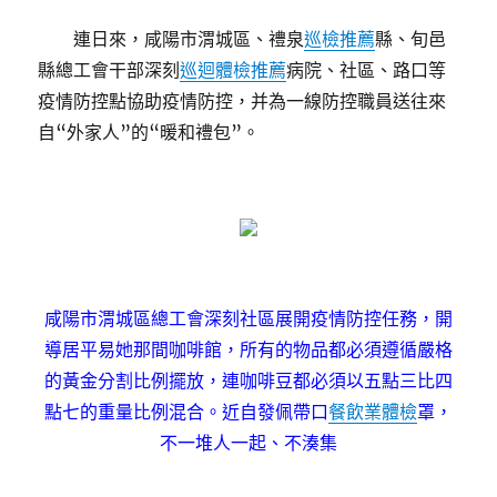
連日來，咸陽市渭城區、禮泉
巡檢推薦
縣、旬邑
縣總工會干部深刻
巡迴體檢推薦
病院、社區、路口等
疫情防控點協助疫情防控，并為一線防控職員送往來
自“外家人”的“暖和禮包”。
咸陽市渭城區總工會深刻社區展開疫情防控任務，開
導居平易她那間咖啡館，所有的物品都必須遵循嚴格
的黃金分割比例擺放，連咖啡豆都必須以五點三比四
點七的重量比例混合。近自發佩帶口
餐飲業體檢
罩，
不一堆人一起、不湊集