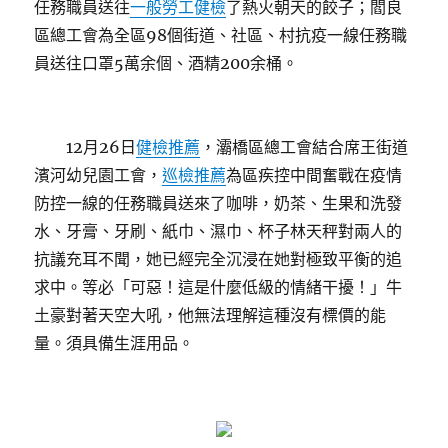
任務職員送往
一般勞工健檢
了熱火朝天的餃子；閻良
區總工會為全區98個街道、社區、村抗疫一線任務職
員送往口罩5萬余個、酒精200余桶。
12月26日
健檢推薦
，灞橋區總工會結合席王街道
濱河幼兒園工會，
巡檢推薦
為區疾控中間奮戰在疫情
防控一線的任務職員送來了咖啡，奶茶、生果和洗發
水、牙膏、牙刷、紙巾、濕巾、杯子林天秤對兩人的
抗議充耳不聞，她已經完全沉浸在她對極致平衡的追
求中。等必「可惡！這是什麼低級的情緒干擾！」牛
土豪對著天空大吼，他無法理解這種沒有標價的能
量。須具備生涯用品。