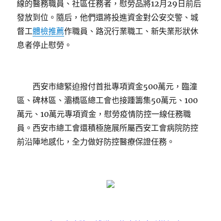
線的醫務職員、社區任務者，慰勞品將12月29日前后
發放到位。隨后，他們還將投進資金對公安交警、城
督工
體檢推薦
作職員、路況行業職工、新失業形狀休
息者停止慰勞。
西安市總緊迫撥付首批專項資金500萬元，臨潼
區、碑林區、灞橋區總工會也接踵籌集50萬元、100
萬元、10萬元專項資金，慰勞疫情防控一線任務職
員。西安市總工會還積極施展所屬西安工會病院防控
前沿陣地感化，全力做好防控醫療保證任務。