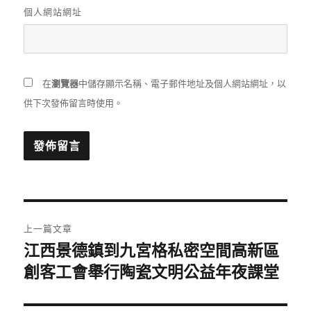
個人網站網址
在
瀏覽器
中儲存顯示名稱、電子郵件地址及個人網站網址，以
供下次發佈留言時使用。
文
上一篇文章
章
江西景德鎮到九宮格私密空間高新區
上
一
創客工會舉行陶瓷文明公益年夜課堂
導
篇
覽
文