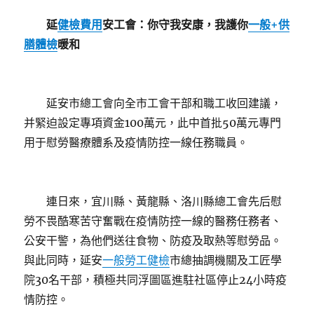
延
健檢費用
安工會：
你守我安康，我護你
一般+供
膳體檢
暖和
延安市總工會向全市工會干部和職工收回建議，
并緊迫設定專項資金100萬元，此中首批50萬元專門
用于慰勞醫療體系及疫情防控一線任務職員。
連日來，宜川縣、黃龍縣、洛川縣總工會先后慰
勞不畏酷寒苦守奮戰在疫情防控一線的醫務任務者、
公安干警，為他們送往食物、防疫及取熱等慰勞品。
與此同時，延安
一般勞工健檢
市總抽調機關及工匠學
院30名干部，積極共同浮圖區進駐社區停止24小時疫
情防控。