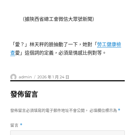
（據陜西省總工會微信大眾號新聞）
「愛？」林天秤的臉抽動了一下，她對「
勞工健康檢
查
愛」這個詞的定義，必須是情感比例對等。
作
發
admin
2026 年 1 月 24 日
者
佈
日
發佈留言
期:
發佈留言必須填寫的電子郵件地址不會公開。
必填欄位標示為
*
留言
*