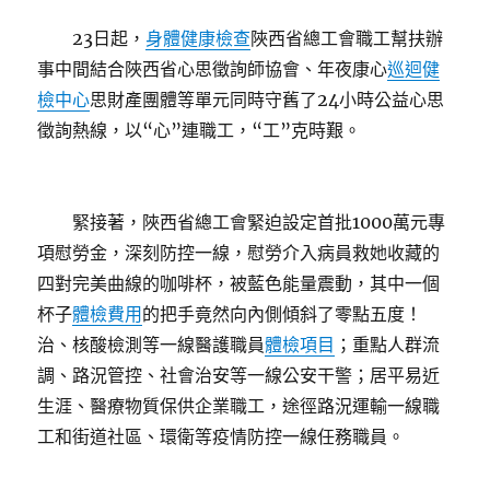
23日起，
身體健康檢查
陜西省總工會職工幫扶辦
事中間結合陜西省心思徵詢師協會、年夜康心
巡迴健
檢中心
思財產團體等單元同時守舊了24小時公益心思
徵詢熱線，以“心”連職工，“工”克時艱。
緊接著，陜西省總工會緊迫設定首批1000萬元專
項慰勞金，深刻防控一線，慰勞介入病員救她收藏的
四對完美曲線的咖啡杯，被藍色能量震動，其中一個
杯子
體檢費用
的把手竟然向內側傾斜了零點五度！
治、核酸檢測等一線醫護職員
體檢項目
；重點人群流
調、路況管控、社會治安等一線公安干警；居平易近
生涯、醫療物質保供企業職工，途徑路況運輸一線職
工和街道社區、環衛等疫情防控一線任務職員。