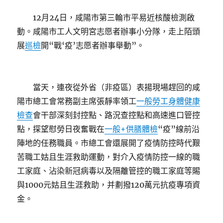
12月24日，咸陽市第三輪市平易近核酸檢測啟
動。咸陽市工人文明宮志愿者辦事小分隊，走上陌頭
展
巡檢
開“戰‘疫’志愿者辦事舉動”。
當天，連夜從外省（非疫區）表揚現場趕回的咸
陽市總工會常務副主席張靜率領工
一般勞工身體健康
檢查
會干部深刻封控點、路況查控點和高速進口管控
點，探望慰勞日夜奮戰在
一般+供膳體檢
“疫”線前沿
陣地的任務職員。市總工會還展開了疫情防控時代艱
苦職工姑且生涯救助運動，對介入疫情防控一線的職
工家庭、沾染新冠病毒以及隔離管控的職工家庭等賜
與1000元姑且生涯救助，并劃撥120萬元抗疫專項資
金。