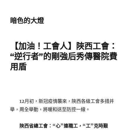
暗色的大燈
【加油！工會人】陜西工會：
“逆行者”的剛強后秀傳醫院費
用盾
12月初，新冠疫情襲來，陜西各級工會多措并
舉，周全舉動，將暖和送至防控一線。
陜西省總工會：
“心”連職工，“工”克時艱