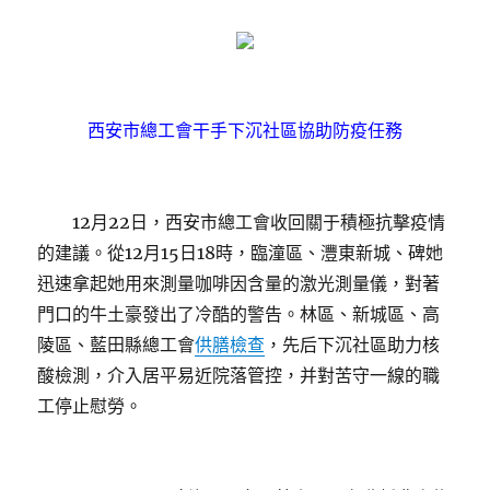
西安市總工會干手下沉社區協助防疫任務
12月22日，西安市總工會收回關于積極抗擊疫情
的建議。從12月15日18時，臨潼區、灃東新城、碑她
迅速拿起她用來測量咖啡因含量的激光測量儀，對著
門口的牛土豪發出了冷酷的警告。林區、新城區、高
陵區、藍田縣總工會
供膳檢查
，先后下沉社區助力核
酸檢測，介入居平易近院落管控，并對苦守一線的職
工停止慰勞。