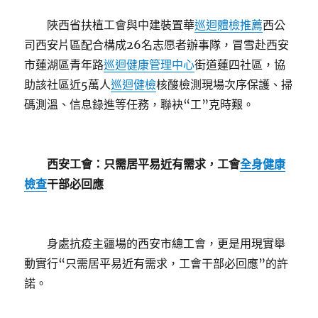
陜西省扶植工會與中建裝置華
巡迴體檢推薦
西公
司西安片區配合構成26名志愿者辦事隊，冒雪赴西安
市蓮湖區青年路
巡迴健康管理中心
街道蓮四社區，協
助該社區近5萬人
巡迴健檢
核酸檢測現場次序保護、掃
碼測溫、信息錄進等任務，聯袂“工”克時艱。
西安工會：
只需居平易近有需求，工會
全身健康
檢查
干部必回應
身處抗疫主疆場的西安市總工會，更是用現實舉
動實行“只需居平易近有需求，工會干部必回應”的許
諾。