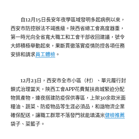
自12月15日長安年夜學區域發明多起病例以來，
西安市防控辦法不竭進級。陜西省總工會高度器重，
第一時光向全省寬大職工和工會干部收回建議，號令
大師積極舉動起來，果斷貫徹落實疫情防控各項任務
安排和請求
員工體檢
。
12月23日，西安市全市小區（村）、單元履行封
鎖式治理當天，陜西工會APP花費幫扶商城緊迫分配
物質產物，連夜搭建防疫保供專區，上架30余款米面
糧油、蔬菜、防疫物品等生涯必須品，和諧物流企業
確保配送，讓職工群眾不落發門就能填滿米
健檢推薦
袋子、菜籃子。