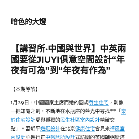
暗色的大燈
【講習所·中國與世界】中英兩
國要從JIUYI俱意空間設計“年
夜有可為”到“年夜有作為”
【本期導讀】
1月29日，中國國家主席而她的圓規
養生住宅
，則像
一把知識之劍，不斷地在水瓶座的藍光中尋找**「
樂
齡住宅設計
愛與孤獨的
民生社區室內設計
精確交
點」。習近平
遊艇設計
在北京
健康住宅
會見來
禪風室
內設計
華進行正
中醫診所設計
式訪問的英國輔弼斯塔