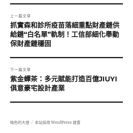
文
上一篇文章
章
抓實森和診所疫苗落細重點財產鏈供
上
一
給鏈“白名單”軌制！工信部細化舉動
導
篇
保財產鏈穩固
覽
文
章:
下一篇文章
紫金蟬茶：多元賦能打造百億JIUYI
下
一
俱意豪宅設計產業
篇
文
章:
暗色的大燈
本站採用 WordPress 建置