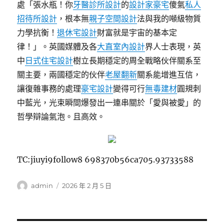
處「張水瓶！你
牙醫診所設計
的
設計家豪宅
傻氣
私人
招待所設計
，根本無
親子空間設計
法與我的噸級物質
力學抗衡！
退休宅設計
財富就是宇宙的基本定
律！」。英國媒體及各
大直室內設計
界人士表現，英
中
日式住宅設計
樹立長期穩定的周全戰略伙伴關系至
關主要，兩國穩定的伙伴
老屋翻新
關系能增進互信，
讓復雜事務的處理
豪宅設計
變得可行
無毒建材
圓規刺
中藍光，光束瞬間爆發出一連串關於「愛與被愛」的
哲學辯論氣泡。且高效。
TC:jiuyi9follow8 698370b56ca705.93733588
作
發
admin
2026 年 2 月 5 日
者
佈
日
期: