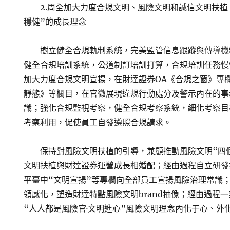
2.周全加大力度合規文明、風險文明和誠信文明扶植
穩健”的成長理念
樹立健全合規軌制系統，完美監管信息跟蹤與傳導機
健全合規培訓系統，公道制訂培訓打算，合規培訓任務慢
加大力度合規文明宣揚，在財達證券OA《合規之窗》專
靜態》等欄目，在官微展現違規行動處分及警示內在的事
識；強化合規監視考察，健全合規考察系統，細化考察目
考察利用，促使員工自發遵照合規請求。
保持對風險文明扶植的引導，兼顧推動風險文明“四
文明扶植與財達證券運營成長相婚配；經由過程自立研發
平臺中“文明宣揚”等專欄向全部員工宣揚風險治理常識；強
領感化，塑造財達特點風險文明brand抽像；經由過程
“人人都是風險官·文明進心”風險文明理念內化于心、外