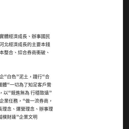
實體經濟成長、辦事國民
河北經濟成長的主要本錢
本整合、綜合券商衝破、
企“白色”泥土，踐行“合
團體“一切為了知足客戶需
，以“競進無為 行穩致遠”
為企業任務，“做一流券商，
長理念、運營理念、辦事理
誠樸財達”企業文明