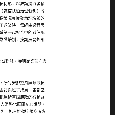
植情形，以維護投資者權
《誠信扶植治理軌制》等
從業職員掛號治理環節的
干營業時，需經由過程證
營業一起配合中的誠信風
常識培訓，按期展開外部
忠誠勤懇，廉明從業苦守底
，研討安排黨風廉政扶植
書記與班子成員、各部室
把違背黨風廉政的行動歸
任人常態化展開交心說話，
細則，扎實推動違規吃喝專