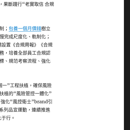
，果斷踐行“老實取信 合規
制；
包養一個月價錢
樹立
慢完成尺度化、軌制化；
欄設置《合規周報》《合規
務，培養全部員工合規認
標、規范考察流程、強化
個一”工程扶植，確保風險
扶植的“風險管控一體化”
化“風控衛士”brand引
一系列品宣運動，連續推進
化于行。