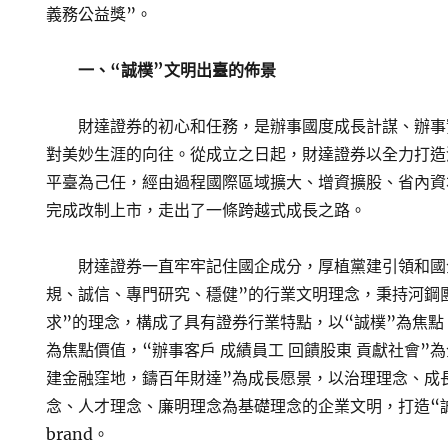
義務公益獎”。
一、“誠樸”文明出臺的佈景
財達證券的初心和任務，是辦事國度成長計謀、辦事
對美妙生涯的向往。從成立之日起，財達證券以全力打造
平臺為己任，經由過程國際區域擴大、增資擴股、省內資
完成改制上市，走出了一條跨越式成長之路。
財達證券一直牢牢記住國企成分，厚植黨建引領和國
規、誠信、專門研究、穩健”的行業文明理念，秉持河鋼
求”的理念，構成了具有證券行業特點，以“誠樸”為焦點
為焦點價值，“辦事客戶 成績員工 回饋股東 貢獻社會”
建金融窪地，鑄百年財達”為成長愿景，以治理理念、成
念、人才理念、廉明理念為基礎理念的企業文明，打造“
brand。