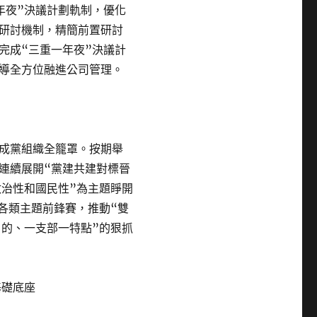
年夜”決議計劃軌制，優化
研討機制，精簡前置研討
完成“三重一年夜”決議計
導全方位融進公司管理。
成黨組織全籠罩。按期舉
連續展開“黨建共建對標晉
政治性和國民性”為主題睜開
化各類主題前鋒賽，推動“雙
目的、一支部一特點”的狠抓
基礎底座