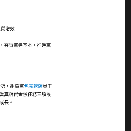
提質增效
，夯實黨建基本，推進黨
情勢，組織黨
包養軟體
員干
當真落實金融任務三項最
成長。