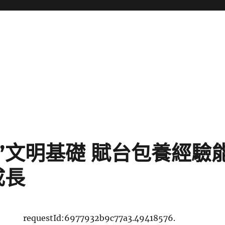
”文明基礎 賦台包養經驗
成長
requestId:6977932b9c77a3.49418576.