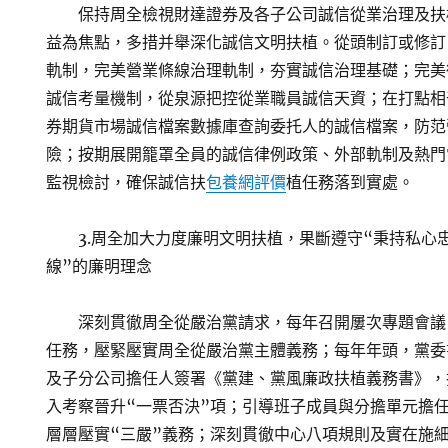
保持周全檢視財達證券及各子公司誠信從業治理及扶
益為焦點，多措并舉深化誠信文明扶植。從頭制訂或修訂
軌制，完美營業條線治理軌制，夯實誠信治理基礎；完美
誠信考量機制，從泉源把控從業職員誠信天資；在打點相
券期貨市場誠信檔案數據庫查詢委托人的誠信檔案，防范
險；按期展開籠罩全員的誠信律例政策、外部軌制及熱門
監視檢討，確保誠信扶
包養網評價
植任務落到實處。
3.周全加大力度廉明文明扶植，果斷遵守“秉持私心
線”的廉明理念
深刻貫徹周全從嚴治黨請求，每年召開屢次專題會議
任務，壓緊壓實周全從嚴治黨主體義務；每年年頭，黨委
及子分公司擔任人簽署《黨建、黨風廉政扶植義務書》，
入考察晉升“一票否決”項；引導班子成員與分擔單元擔
層層壓實“三嚴”義務；深刻貫徹中心八項規則及實在施