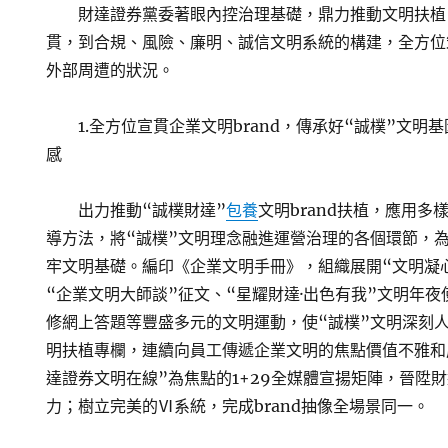
財達證券黨委著眼內控治理基礎，鼎力推動文明扶植
貫，到合規、風險、廉明、誠信文明系統的構建，全方位
外部周遭的狀況。
1.全方位宣貫企業文明brand，傳承好“誠樸”文
感
出力推動“誠樸財達”
包養
文明brand扶植，應用
導方法，將“誠樸”文明理念融進運營治理的各個環節，
牢文明基礎。編印《企業文明手冊》，組織展開“文明凝心
“企業文明大師談”征文、“星耀財達·出色有我”文明年
修網上答題等豐盛多元的文明運動，使“誠樸”文明深刻
明扶植專欄，連續向員工傳遞企業文明的焦點價值不雅和
達證券文明在線”為焦點的1+29全媒體宣揚矩陣，晉陞財
力；樹立完美的Ⅵ系統，完成brand抽像全場景同一。