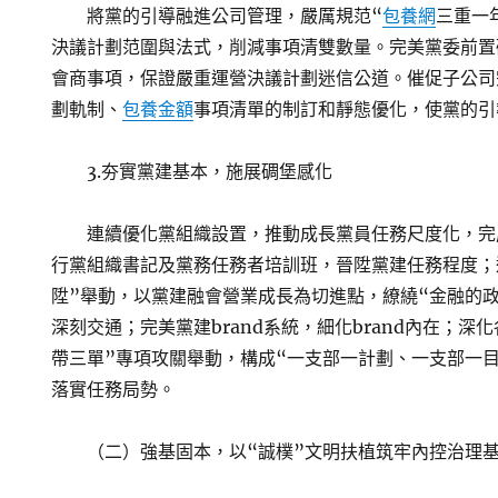
將黨的引導融進公司管理，嚴厲規范“
包養網
三重一
決議計劃范圍與法式，削減事項清雙數量。完美黨委前置
會商事項，保證嚴重運營決議計劃迷信公道。催促子公司
劃軌制、
包養金額
事項清單的制訂和靜態優化，使黨的引
3.夯實黨建基本，施展碉堡感化
連續優化黨組織設置，推動成長黨員任務尺度化，完
行黨組織書記及黨務任務者培訓班，晉陞黨建任務程度；
陞”舉動，以黨建融會營業成長為切進點，繚繞“金融的
深刻交通；完美黨建brand系統，細化brand內在；深
帶三單”專項攻關舉動，構成“一支部一計劃、一支部一
落實任務局勢。
（二）強基固本，以“誠樸”文明扶植筑牢內控治理