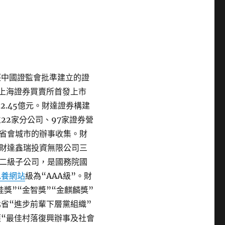
經中國證監會批準建立的證
日在上海證券買賣所首發上市
2.45億元。財達證券構建
22家分公司、97家證券營
省會城市的辦事收集。財
財達鑫瑞投資無限公司三
二級子公司，是國務院國
包養網站
級為“AAA級”。財
桂獎”“金智獎”“金麒麟獎”
省“進步前輩下層黨組織”
獲“最佳村落復興辦事及社會