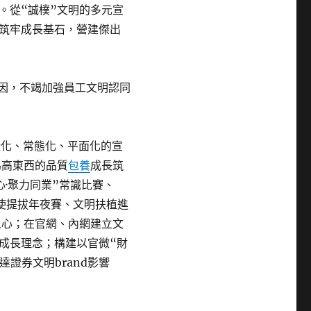
。從“誠樸”文明的多元宣
筑牢成長基石，營建傑出
明基因，不竭加強員工文明認同
多樣化、常態化、平面化的宣
為高東西的品質
包養
成長筑
·聚力同業”常識比賽、
夜使提拔年夜賽、文明扶植進
人心；在官網、內網建立文
成長理念；構建以官微“財
達證券文明brand影響