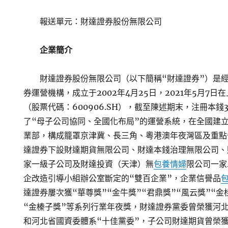
報送單元：財達證券股份無限公司
企業簡介
財達證券股份無限公司（以下簡稱“財達證券”）是
券運營機構，成立于2002年4月25日，2021年5月7
（股票代碼：600906.SH），截至陳述期末，注冊本錢3
了“母子公司協同、全國化布局”的運營系統，在全國建立
業部，構成籠罩京津冀、長三角、粵港澳年夜灣區及重點
達證券下設財達期貨無限公司、財達本錢治理無限公司、
家一級子公司及財達投資（天津）無
包養情婦
限公司一家
企改造引導小組辦公室斷定的“雙百企業”，企業信譽品
達證券屢次獲“華尊獎”“金牛獎”“君鼎獎”“風云獎”“金
“金榛子獎”等系列行業年夜獎，財達證券黨委曾榮獲河北
和河北省國資委體系“十佳黨委”，子公司財達期貨曾榮