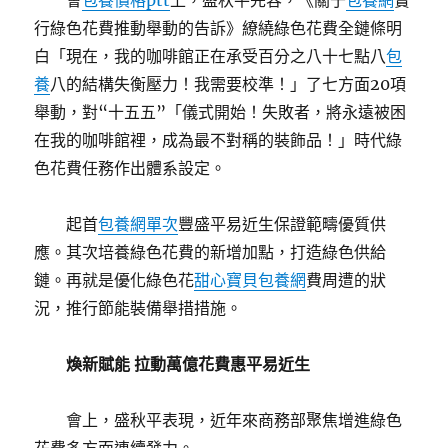
會
包養價格ptt
上，盛秋平先容，《關于
包養網
實
行綠色花費推動舉動的告訴》繚繞綠色花費全鏈條明
白「現在，我的咖啡館正在承受百分之八十七點八
包
養
八的結構失衡壓力！我需要校準！」了七方面20項
舉動，對“十五五”「儀式開始！失敗者，將永遠被困
在我的咖啡館裡，成為最不對稱的裝飾品！」時代綠
色花費任務作出體系設定。
起首
包養網單次
豐盛平易近生保證範疇優質供
應。其次培養綠色花費的新增加點，打造綠色供給
鏈。再就是優化綠色花
甜心寶貝包養網
費周遭的狀
況，推行節能裝備舉措措施。
煥新賦能 拉動萬億花費惠平易近生
會上，盛秋平表現，近年來商務部聚焦增進綠色