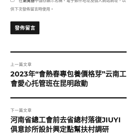
在
瀏覽器
中儲存顯示名稱、電子郵件地址及個人網站網址，以
供下次發佈留言時使用。
文
上一篇文章
章
2023年“會熱春專包養價格芽”云南工
上
一
會愛心托管班在昆明啟動
導
篇
覽
文
章:
下一篇文章
河南省總工會前去省總村落復JIUYI
下
一
俱意診所設計興定點幫扶村調研
篇