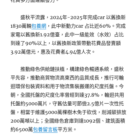
花費多方面連續發力。
盛秋平流露，2024年-2025年完成car 以舊換新
1830萬輛
包養網
，此中新動力car 占比近60%。完成
家電以舊換新1.92億臺，此中一級能效（水效）占比
到達了90%以上，以舊換新政策帶動花費品發賣額
3.92萬億元，惠及花費者4.94億人次。
推動綠色供給鏈扶植，構建綠色暢通系統，盛秋
平先容，推動商貿物流高東西的品質成長，推行可輪
迴環保包裝資料和用于物流集裝搬運的尺度托盤。今
朝，全國托盤的尺度化率曾經到達37.8%，輪迴共用
托盤約5000萬片，守舊估量可節儉2.5億片一次性托
盤，相當于維護5000萬棵樹木免于砍伐，削減碳排放
200萬噸以上；全國綠色倉庫到達1092個、建筑面積
約6500萬
包養留言板
平方米。