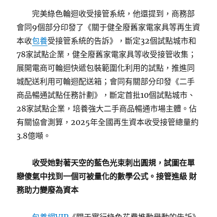
完美綠色輪迴收受接管系統，他還提到，商務部
會同9個部分印發了《關于健全廢舊家電家具等再生資
本收
包養
受接管系統的告訴》，斷定32個試點城市和
78家試點企業，健全廢舊家電家具等收受接管收集；
展開電商可輪迴快遞包裝範圍化利用的試點，推進同
城配送利用可輪迴配送箱；會同有關部分印發《二手
商品暢通試點任務計劃》，斷定首批10個試點城市、
28家試點企業，培養強大二手商品暢通市場主體。佔
有關協會測算，2025年全國再生資本收受接管總量約
3.8億噸。
收受她對著天空的藍色光束刺出圓規，試圖在單
戀傻氣中找到一個可被量化的數學公式。接管進級 財
務助力變廢為資本