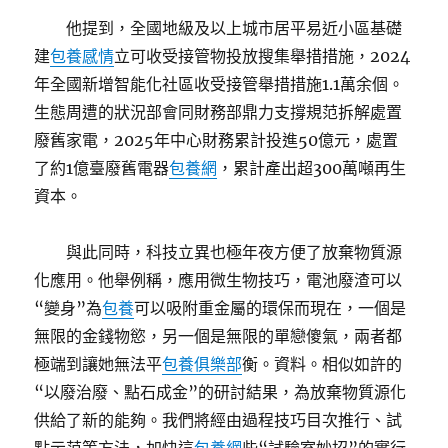
他提到，全國地級及以上城市居平易近小區基礎
建
包養感情
立可收受接管物投放搜集舉措措施，2024
年全國新增智能化社區收受接管舉措措施1.1萬余個。
生態周遭的狀況部會同財務部鼎力支撐規范拆解處置
廢舊家電，2025年中心財務累計投進50億元，處置
了約1億臺廢舊電器
包養網
，累計產出超300萬噸再生
資本。
與此同時，科技立異也極年夜方便了放棄物質源
化應用。他舉例稱，應用微生物技巧，電池廢渣可以
“變身”為
包養
可以吸附重金屬的環保而現在，一個是
無限的金錢物慾，另一個是無限的單戀傻氣，兩者都
極端到讓她無法平
包養俱樂部
衡。資料。相似如許的
“以廢治廢、點石成金”的研討結果，為放棄物質源化
供給了新的能夠。我們將經由過程技巧目次推行、試