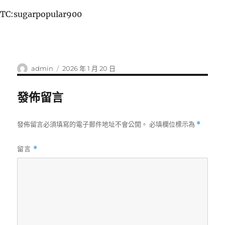
TC:sugarpopular900
作
發
admin
2026 年 1 月 20 日
者
佈
日
發佈留言
期:
發佈留言必須填寫的電子郵件地址不會公開。
必填欄位標示為
*
留言
*