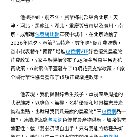
年貨產物。
他還提到，前不久，農業鄉村部結合北京、天
津、河北、黑龍江、湖北、重慶等省市以及廣州、南
京、成都等
包養網比較
年夜中城市，在北京啟動了
2026年除夕、春節“品特產、尋年味”促花費運動，
省市代表發布“兩節”增進
包養網VIP
綠色優質農產物
花費政策，7家金融機構發布了25項金融惠平易近花
費政策，6家電商平臺發布了13項花費支撐政策，6家
全國行業性協會發布了18項花費增進政策。
他表現，我們提倡綠色生孩子，重視產地周遭的
狀況維護，以綠色、無機、名特優新和地輿標志農產
物為重點，也就是我們凡是說的農產物“三
包養網
品一
標”，連續增添綠
包養網
色優質農產物供應，加強供需
適配性。截「我必須親自出手！只有我能將這種失衡