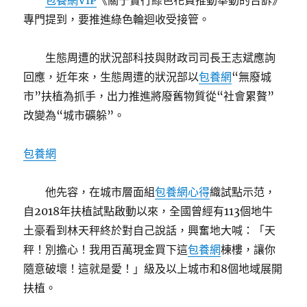
包養網VIP
《關于實行綠色花費推動舉動的告訴》
專門提到，要推進綠色輪迴收受接管。
生態周遭的狀況部科技與財政司司長王志斌應詢
回應，近年來，生態周遭的狀況部以
包養網
“無廢城
市”扶植為抓手，出力推進將廢舊物質從“社會累贅”
改變為“城市礦躲”。
包養網
他先容，在城市層面組
包養網心得
織試點示范，
自2018年扶植試點啟動以來，全國曾經有113個地牛
土豪看到林天秤終於對自己說話，興奮地大喊：「天
秤！別擔心！我用百萬現金買下這
包養網
棟樓，讓你
隨意破壞！這就是愛！」級及以上城市和8個地域展開
扶植。