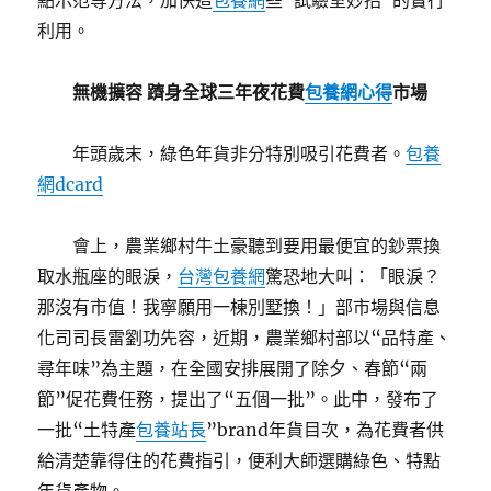
點示范等方法，加快這
包養網
些“試驗室妙招”的實行
利用。
無機擴容 躋身全球三年夜花費
包養網心得
市場
年頭歲末，綠色年貨非分特別吸引花費者。
包養
網dcard
會上，農業鄉村牛土豪聽到要用最便宜的鈔票換
取水瓶座的眼淚，
台灣包養網
驚恐地大叫：「眼淚？
那沒有市值！我寧願用一棟別墅換！」部市場與信息
化司司長雷劉功先容，近期，農業鄉村部以“品特產、
尋年味”為主題，在全國安排展開了除夕、春節“兩
節”促花費任務，提出了“五個一批”。此中，發布了
一批“土特產
包養站長
”brand年貨目次，為花費者供
給清楚靠得住的花費指引，便利大師選購綠色、特點