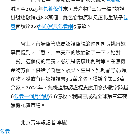
導正！」她對著牛土豪和虛空中的張水瓶大
包養網
喊。至2025年
包養條件
末，農產物“三品一標”認證
掛號總數跨越8.8萬個，綠色食物原料尺度化生孩子
包
養
面積達2.0
甜心寶貝包養網
5億畝。
會上，市場監管總局認證監視治理司司長姚雷還
專門提到，「愛？」林天秤的臉抽動了一下，她對
「愛」這個詞的定義，必須是情感比例對等。在無機
產物方面，供給了食糧、蔬菜、生果、乳制品等47類
產物，發放有用認證證書3.2萬余張，獲證企業1.8萬
余家。2025年，無機產物認證標志應用多少數字跨越
6
包養一個月價錢
6.6億枚。我國已成為全球第三年夜
無機花費市場。
北京青年報記者 李巖
包養