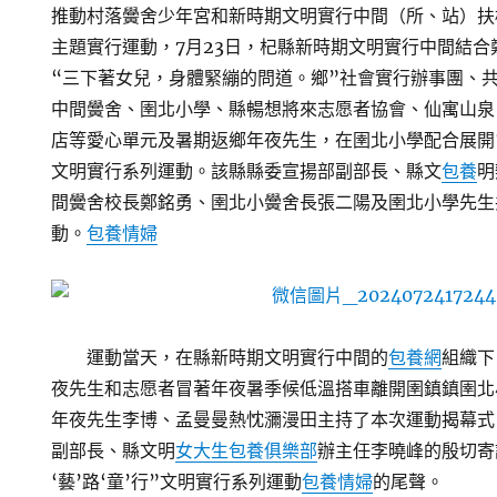
推動村落黌舍少年宮和新時期文明實行中間（所、站）扶植
主題實行運動，7月23日，杞縣新時期文明實行中間結
“三下著女兒，身體緊繃的問道。鄉”社會實行辦事團、
中間黌舍、圉北小學、縣暢想將來志愿者協會、仙寓山泉
店等愛心單元及暑期返鄉年夜先生，在圉北小學配合展開“多
文明實行系列運動。該縣縣委宣揚部副部長、縣文
包養
明
間黌舍校長鄭銘勇、圉北小黌舍長張二陽及圉北小學先生
動。
包養情婦
運動當天，在縣新時期文明實行中間的
包養網
組織下
夜先生和志愿者冒著年夜暑季候低溫搭車離開圉鎮鎮圉北
年夜先生李博、孟曼曼熱忱瀰漫田主持了本次運動揭幕式
副部長、縣文明
女大生包養俱樂部
辦主任李曉峰的殷切寄
‘藝’路‘童’行”文明實行系列運動
包養情婦
的尾聲。