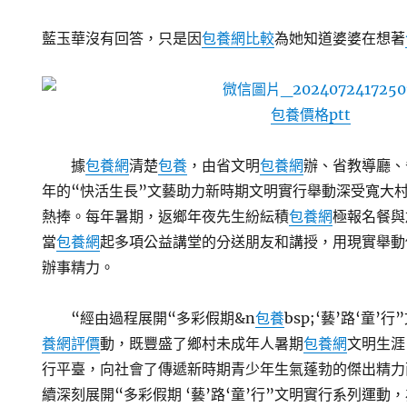
藍玉華沒有回答，只是因
包養網比較
為她知道婆婆在想著
包養價格ptt
據
包養網
清楚
包養
，由省文明
包養網
辦、省教導廳、
年的“快活生長”文藝助力新時期文明實行舉動深受寬大
熱捧。每年暑期，返鄉年夜先生紛紜積
包養網
極報名餐與
當
包養網
起多項公益講堂的分送朋友和講授，用現實舉動
辦事精力。
“經由過程展開“多彩假期&n
包養
bsp;‘藝’路‘童’
養網評價
動，既豐盛了鄉村未成年人暑期
包養網
文明生涯
行平臺，向社會了傳遞新時期青少年生氣蓬勃的傑出精力
續深刻展開“多彩假期 ‘藝’路‘童’行”文明實行系列運