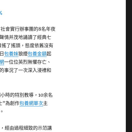
”社會實行辦事團的8名年夜
聲情并茂地誦讀了經典七
母搖了搖頭，態度依舊沒有
日
包養妹
狼煙
包養金額
起
網
一位位英烈無懼存亡、
的事況了一次深入浸禮和
小時的特別教導，10余名
士”為創作
包養網單次
主
。
窗，經由過程細致的示范講