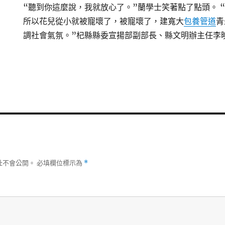
“聽到你這麼說，我就放心了。”蘭學士笑著點了點頭。 
所以花兒從小就被寵壞了，被寵壞了，建寬大
包養管道
青
調社會氣氛。”杞縣縣委宣揚部副部長、縣文明辦主任李
址不會公開。
必填欄位標示為
*