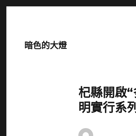
暗色的大燈
杞縣開啟“
明實行系