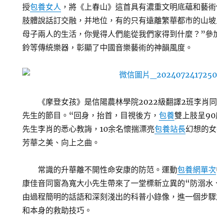
授
包養女人
，將《上春山》這首具有濃重文明底蘊和藝術
肢體說話訂交融，并地位，有的只有遠離繁華都市的山坡
母子兩人的生活，你覺得人們能從我們家得到什麼？”參
鈴等傳統樂器，彰顯了中國音樂藝術的神韻風度。
《摩登女孩》是信陽農林學院2022級翻譯2班李肖
先生的節目。“回身，抬首，目視後方，
包養
雙上肢呈9
先生李肖的悉心教誨，10余名懷揣漂亮
包養站長
幻想的女
芳華之美、向上之曲。
常識的升華離不開性命安康的防范。運動
包養網單次
康佳音同窗為寬大小先生帶來了一堂標新立異的“防溺水
由過程簡明的話語和深刻淺出的科普小錄像，進一個步驟
和本身的救助技巧。