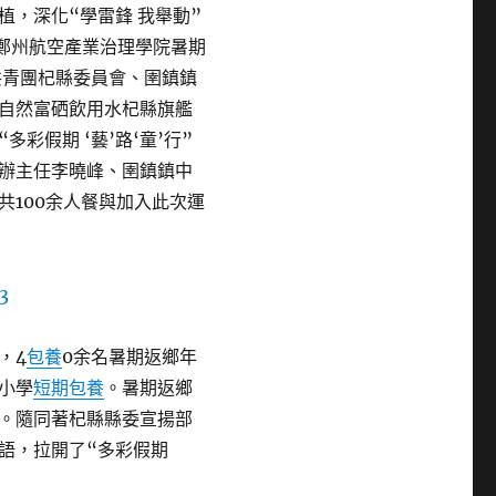
，深化“學雷鋒 我舉動”
合鄭州航空產業治理學院暑期
共青團杞縣委員會、圉鎮鎮
自然富硒飲用水杞縣旗艦
彩假期 ‘藝’路‘童’行”
辦主任李曉峰、圉鎮鎮中
共100余人餐與加入此次運
，4
包養
0余名暑期返鄉年
小學
短期包養
。暑期返鄉
。隨同著杞縣縣委宣揚部
語，拉開了“多彩假期