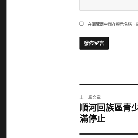
在
瀏覽器
中儲存顯示名稱、
文
上一篇文章
章
順河回族區青少
上
一
導
滿停止
篇
覽
文