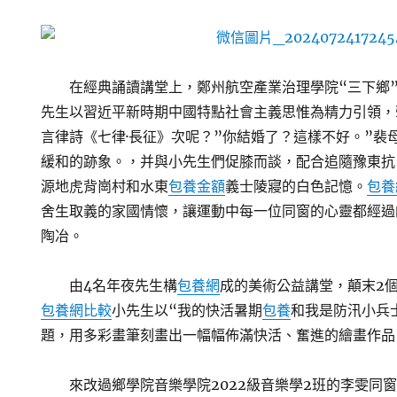
在經典誦讀講堂上，鄭州航空產業治理學院“三下鄉
先生以習近平新時期中國特點社會主義思惟為精力引領，
言律詩《七律·長征》次呢？”你結婚了？這樣不好。”裴
緩和的跡象。，并與小先生們促膝而談，配合追隨豫東抗
源地虎背崗村和水東
包養金額
義士陵寢的白色記憶。
包養
舍生取義的家國情懷，讓運動中每一位同窗的心靈都經過
陶冶。
由4名年夜先生構
包養網
成的美術公益講堂，顛末2個
包養網比較
小先生以“我的快活暑期
包養
和我是防汛小兵
題，用多彩畫筆刻畫出一幅幅佈滿快活、奮進的繪畫作品
來改過鄉學院音樂學院2022級音樂學2班的李雯同