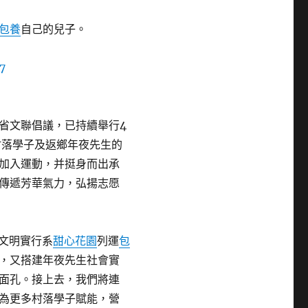
包養
自己的兒子。
省文聯倡議，已持續舉行4
村落學子及返鄉年夜先生的
加入運動，并挺身而出承
傳遞芳華氣力，弘揚志愿
行”文明實行系
甜心花園
列運
包
，又搭建年夜先生社會實
面孔。接上去，我們將連
動，為更多村落學子賦能，營