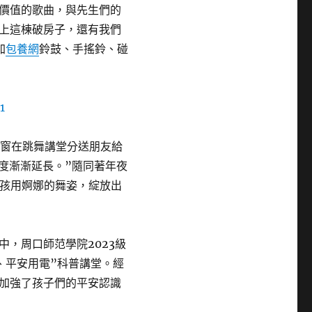
價值的歌曲，與先生們的
上這棟破房子，還有我們
加
包養網
鈴鼓、手搖鈴、碰
同窗在跳舞講堂分送朋友給
0度漸漸延長。”隨同著年夜
孩用婀娜的舞姿，綻放出
中，周口師范學院2023級
、平安用電”科普講堂。經
加強了孩子們的平安認識