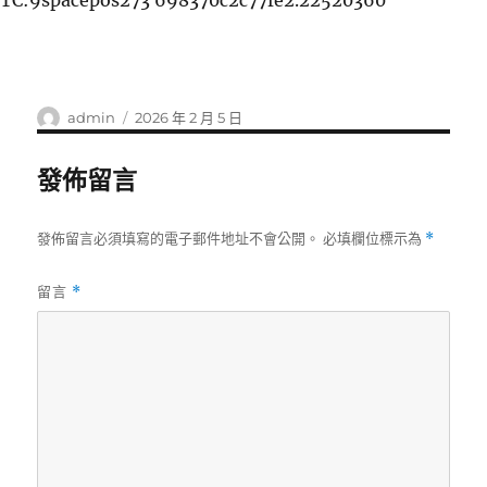
TC:9spacepos273 698370c2c77fe2.22520360
作
發
admin
2026 年 2 月 5 日
者
佈
日
發佈留言
期:
發佈留言必須填寫的電子郵件地址不會公開。
必填欄位標示為
*
留言
*