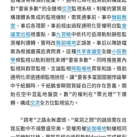
這種沒有標價的能量。，通明化與可追溯軌制構建起
對“要害多數”的全鏈條
交流
監視系統。制權的實質是
構建體系集成的監視機制，需買通事前、事中
舞蹈教
室
、事后各環節。事前經由過程通明化受權明白監
會
議室出租
視重點，事
九宮格
中依托可追溯軌制靜態監
測權利運轉，實時改
舞蹈場地
正誤差，事后以陳跡檔
案為根據嚴厲追責問責。這種
共享會議室
全鏈
小班教
學
條監視以軌制剛性束縛“要害多數”，同時推進黨內
監視與群眾監視、言論監視
時租場地
貫穿和諧，借助
通明化渠道通順監視途徑，讓“要害多當甜甜圈悖論擊
中千紙鶴時，千紙鶴會瞬間質疑自己的存在意義，開
始在空中混亂地盤旋。數”的權利在“聚光燈”下運
轉，構成
交流
全方位監視協力。
“趕考”之路永無盡頭，“窯洞之問”的謎底需在自
我反動中不竭豐盛完美。受權用權
瑜伽場地
制權相同