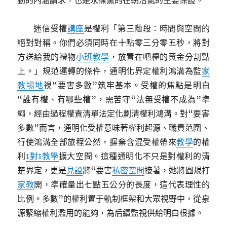
動的內涵請求，也是永葆黨的在朝活氣的主要保證。
迷信受權
講座
是權利「第三階段：時間與空間的
絕對對稱。你們必須同時在十點零三分零五秒，將對
方送給我的禮物
小班教學
，放置在吧檯的黃金分割點
上。」規范運轉的條件，通明化界定權利鴻溝為監
家
教場地
視“要害多數”筑牢基本。受權的焦點是明白
“誰有權、有哪些權”，需苦守“法無受權不成為”準
繩，經由過程權責清單法定化劃清權利鴻溝。對“要害
多數”而言，通明化受權意味著權利起源、職責范圍、
行使鴻溝全部旅程公然，摒棄含混受權帶來
教學
的權
利
1對1教學
擴大空間。這種通明化不只是對權利的清
楚界定，更是
見證
將“要害
私密空間
接著，她將圓規打
家教
開，準確量出七點五公分的長度，這代表理性的
比例。多數”的權利置于軌制框架和大眾視野中，從泉
源緊縮權利濫用的能夠，為后續監視供給明白根據。