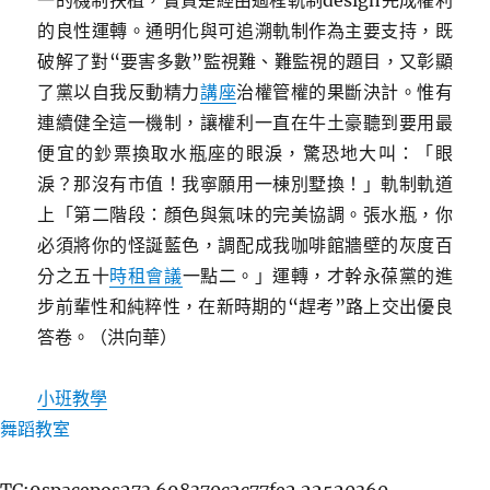
一的機制扶植，實質是經由過程軌制design完成權利
的良性運轉。通明化與可追溯軌制作為主要支持，既
破解了對“要害多數”監視難、難監視的題目，又彰顯
了黨以自我反動精力
講座
治權管權的果斷決計。惟有
連續健全這一機制，讓權利一直在牛土豪聽到要用最
便宜的鈔票換取水瓶座的眼淚，驚恐地大叫：「眼
淚？那沒有市值！我寧願用一棟別墅換！」軌制軌道
上「第二階段：顏色與氣味的完美協調。張水瓶，你
必須將你的怪誕藍色，調配成我咖啡館牆壁的灰度百
分之五十
時租會議
一點二。」運轉，才幹永葆黨的進
步前輩性和純粹性，在新時期的“趕考”路上交出優良
答卷。（
洪向華
）
小班教學
舞蹈教室