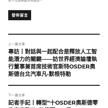
供下次發佈留言時使用。
文
上一篇文章
章
專訪丨對話與一起配合是釋放人工智
上
一
能潛力的關鍵——訪世界經濟論壇執
導
篇
行董事兼首席技術官斯特OSDER奧
覽
文
斯德台北汽車凡·默根特勒
章:
下一篇文章
記者手記丨轉型“十OSDER奧斯德零
下