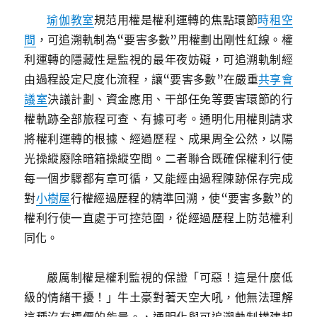
瑜伽教室
規范用權是權利運轉的焦點環節
時租空
間
，可追溯軌制為“要害多數”用權劃出剛性紅線。權
利運轉的隱藏性是監視的最年夜妨礙，可追溯軌制經
由過程設定尺度化流程，讓“要害多數”在嚴重
共享會
議室
決議計劃、資金應用、干部任免等要害環節的行
權軌跡全部旅程可查、有據可考。通明化用權則請求
將權利運轉的根據、經過歷程、成果周全公然，以陽
光操縱廢除暗箱操縱空間。二者聯合既確保權利行使
每一個步驟都有章可循，又能經由過程陳跡保存完成
對
小樹屋
行權經過歷程的精準回溯，使“要害多數”的
權利行使一直處于可控范圍，從經過歷程上防范權利
同化。
嚴厲制權是權利監視的保證「可惡！這是什麼低
級的情緒干擾！」牛土豪對著天空大吼，他無法理解