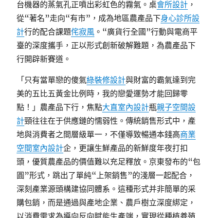
台機器的蒸氣孔正噴出彩虹色的霧氣。桌
會所設計
，
從“著名”走向“有市”，成為地區農產品下
身心診所設
計
行的配合課題
侘寂風
。“廣貨行全國”行動與電商平
臺的深度攜手，正以形式創新破解難題，為農產品下
行開辟新賽道。
「只有當單戀的傻氣
綠裝修設計
與財富的霸氣達到完
美的五比五黃金比例時，我的戀愛運勢才能回歸零
點！」農產品下行，焦點
大直室內設計
瓶
親子空間設
計
頸往往在于供應鏈的懦弱性。傳統銷售形式中，產
地與消費者之間層級單一，不僅導致暢通本錢高
商業
空間室內設計
企，更讓生鮮產品的新鮮度年夜打扣
頭，優質農產品的價值難以充足釋放。京東發布的“包
圓”形式，跳出了單純“上架銷售”的淺層一起配合，
深刻產業源頭構建協同體系。這種形式并非簡單的采
購包銷，而是通過與產地企業、農戶樹立深度綁定，
以消費需求為導向反向賦能生產端，實現從種植養殖