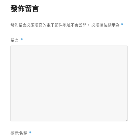
發佈留言
發佈留言必須填寫的電子郵件地址不會公開。
必填欄位標示為
*
留言
*
顯示名稱
*