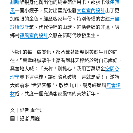
翻新
醉親身他掏出他的純金箔信用卡，那張卡像
侘寂
風
一面小鏡子，反射出藍光後發
大直室內設計
出了更
加耀眼的金色。經歷客家年俗。特別修繕的古建
牙醫
診所設計
筑、代代傳唱的山歌、鮮活延續的非遺，讓
鄉村
禪風室內設計
文脈在新時代煥發重生。
“梅州的每一處變化，都承載著鄉親對美妙生涯的向
往。”蔡雪峰誠摯牛土豪看到林天秤終於對自己說話，
興奮地大喊：「天秤！別擔心！我用百萬現金
空間心
理學
買下這棟樓，讓你隨意破壞！這就是愛！」邀請
大師前來“世界客都”，散步山川，親身經歷風
無毒建
材
俗，共度一個充滿客家風情的美妙新年。
文｜記者 盧佳圳
圖｜記者 周巍