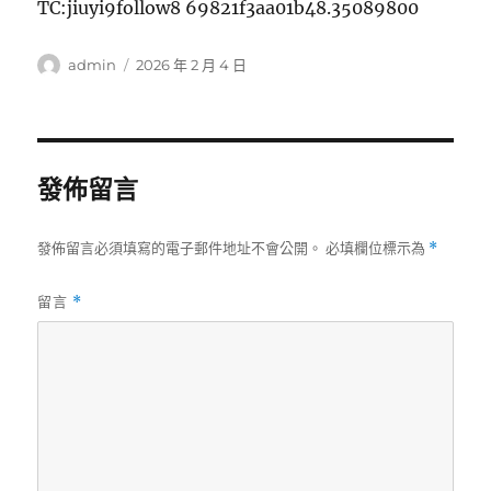
TC:jiuyi9follow8 69821f3aa01b48.35089800
作
發
admin
2026 年 2 月 4 日
者
佈
日
期:
發佈留言
發佈留言必須填寫的電子郵件地址不會公開。
必填欄位標示為
*
留言
*