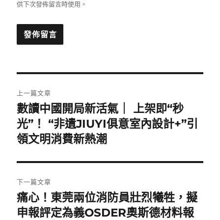
供下次發佈留言時使用。
文
上一篇文章
章
數讀中國開局新活氣｜ 上架即“秒
上
一
光”！ “非遺JIUYI俱意室內設計+”引
導
篇
領文明消費新熱潮
覽
文
章:
下一篇文章
痛心！東莞兩位消防員壯烈犧牲，擬
下
一
申報評定為義OSDER奧斯德材料報