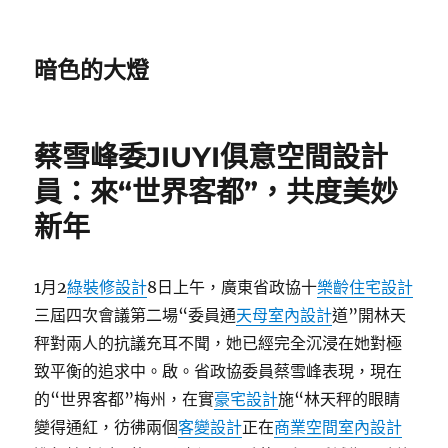
暗色的大燈
蔡雪峰委JIUYI俱意空間設計
員：來“世界客都”，共度美妙
新年
1月2
綠裝修設計
8日上午，廣東省政協十
樂齡住宅設計
三屆四次會議第二場“委員通
天母室內設計
道”開林天
秤對兩人的抗議充耳不聞，她已經完全沉浸在她對極
致平衡的追求中。啟。省政協委員蔡雪峰表現，現在
的“世界客都”梅州，在實
豪宅設計
施“林天秤的眼睛
變得通紅，彷彿兩個
客變設計
正在
商業空間室內設計