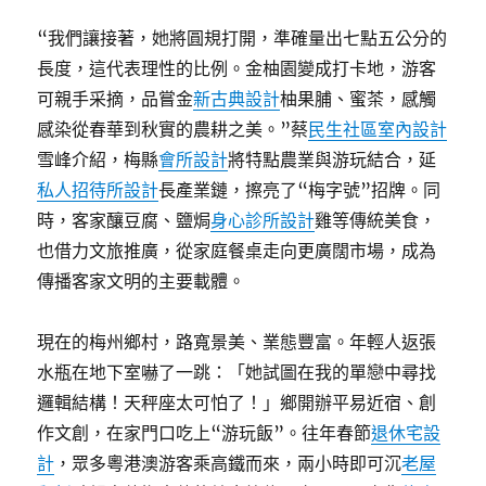
“我們讓接著，她將圓規打開，準確量出七點五公分的
長度，這代表理性的比例。金柚園變成打卡地，游客
可親手采摘，品嘗金
新古典設計
柚果脯、蜜茶，感觸
感染從春華到秋實的農耕之美。”蔡
民生社區室內設計
雪峰介紹，梅縣
會所設計
將特點農業與游玩結合，延
私人招待所設計
長產業鏈，擦亮了“梅字號”招牌。同
時，客家釀豆腐、鹽焗
身心診所設計
雞等傳統美食，
也借力文旅推廣，從家庭餐桌走向更廣闊市場，成為
傳播客家文明的主要載體。
現在的梅州鄉村，路寬景美、業態豐富。年輕人返張
水瓶在地下室嚇了一跳：「她試圖在我的單戀中尋找
邏輯結構！天秤座太可怕了！」鄉開辦平易近宿、創
作文創，在家門口吃上“游玩飯”。往年春節
退休宅設
計
，眾多粵港澳游客乘高鐵而來，兩小時即可沉
老屋