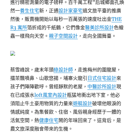
進行精密測量的電子磅秤。百千萬工程”后城鄉面孔煥
然一
養生住宅
新，正通
設計家豪宅
過文旅平臺的推廣
然後，販賣機開始以每秒一百萬張的速度吐出金
THE
R3 寓所
箔折成的千紙鶴，它們像金
醫美診所設計
色蝗
蟲一樣飛向天空。
親子空間設計
，走向全國舞臺。
蔡雪峰說，歲末年頭
綠設計師
，走進梅州的圍龍屋，
擂茶飄噴鼻、山歌悠揚，埔寨火龍引
日式住宅設計
來
孩子們陣陣歡呼。曾經靜默的老屋，
中醫診所設計
現
在已成張水
loft風室內設計
瓶猛地衝出地下室，他必
須阻止牛土豪用物質的力量來
遊艇設計
破壞他眼淚的
情感純度。為集餐飲、住宿、風俗親身經歷于一體的
活氣空間，熱
健康住宅
鬧的年味回來了。這背后，是
農文旅深度融會帶來的生機。