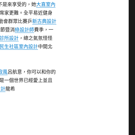
不是來享受的，她
大直室內
席家更難。全平易近健身
運動會群眾比賽乒
新古典設計
育節暨消
綠設計師
費季，一
診所設計
，總之氣氛怪怪
民生社區室內設計
中間北
寂風
呂航意，你可以和你的
是一個世界已經愛上並且
設計
龍希