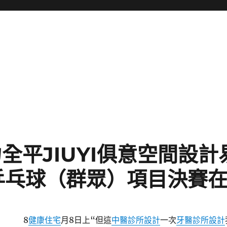
聚力全平JIUYI俱意空間設
乒乓球（群眾）項目決賽
8
健康住宅
月8日上“但這
中醫診所設計
一次
牙醫診所設計