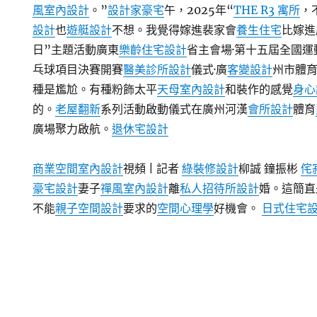
風室內設計
。”
設計家豪宅
午，2025年“
THE R3 寓所
，
設計
也
遊艇設計
不想。我覺得嫁進裴家會
養生住宅
比嫁進
日”主題活動廣東
樂齡住宅設計
省主會場·第十五屆全國
乓球項目決賽開賽
醫美診所設計
儀式·廣
客變設計
州市體
種是尷尬。有種粉飾太平
天母室內設計
和裝作的感覺
身心
的。
老屋翻新
系列活動啟動儀式在廣州河漢
會所設計
體育
廣場聚力啟航。
退休宅設計
商業空間室內設計
視頻 | 記者
綠裝修設計
柳誠 鐘振彬
侘
豪宅設計
妻子
禪風室內設計
離
私人招待所設計
婚。這簡直
不能
親子空間設計
要求的
空間心理學
好機會。
日式住宅