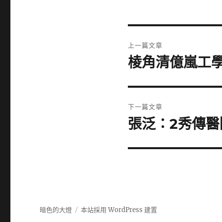
文
上一篇文章
章
棱角清億嵐工學椅
上
一
導
篇
覽
文
下一篇文章
章:
張泛：2秀傳醫
下
一
篇
文
章:
暗色的大燈
本站採用 WordPress 建置