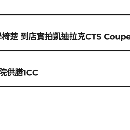
楚 到店實拍凱迪拉克CTS Coup
院供膳1CC