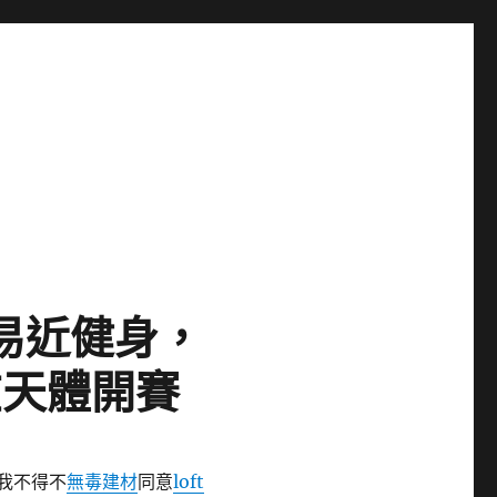
計易近健身，
在天體開賽
我不得不
無毒建材
同意
loft