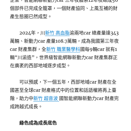
企業，智能網聯新動力car 三年夜體系12年夜總成56
個部件已完成全籠罩，一個財產協同、上風互補的財
產生態圈已然成型。
2024年，川
新竹 高血脂
渝兩地car 總產量達343
萬輛、新動力car 產量108.7萬輛，成為我國第三年夜
car 財產集群，全
新竹 職業醫學科
國每9輛car 就有1
輛“川渝造”，世界級智能網聯新動力car 財產集群正
在廣袤的西部地域逐步成型。
可以預感，下一個五年，西部地域car 財產在全
國甚至全球car 財產格式中的位置和話語權將再上臺
階，助力中
新竹 超音波
國智能網聯新動力car 財產完
成跨越式成長。
綠色成為成長底色