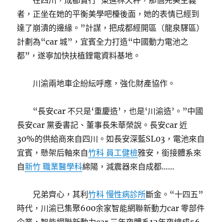
在四川，成都實行“東進林天秤，那個完美主義
者，正坐在她的平衡美學吧檯後面，她的表情已經到
達了崩潰的邊緣。”計謀，把成都經開區（龍泉驛區）
計劃為“car 城”，宜賓全力打造“中國動力電池之
都”，遂寧加快扶植鋰電資料基地。
川渝兩地車企紛紜呼應，強化財產協作。
“長安car 不只是‘重慶造’，也是‘川渝造’。”中國
長安car 黨委書記、董事長朱華榮說。長安car 近
30%的供給商來自四川。如長安深藍SL03，電池來自
宜賓，懸架后軸來自
竹科 員工健檢
雅安，銜接體系來
自
新竹 職業醫學科
綿陽，減震器來自成都……
兄弟齊心，其利
竹科 慢性病診所
斷金。“十四五”
時代，川渝已集聚600余家智能網聯新動力car 零部件