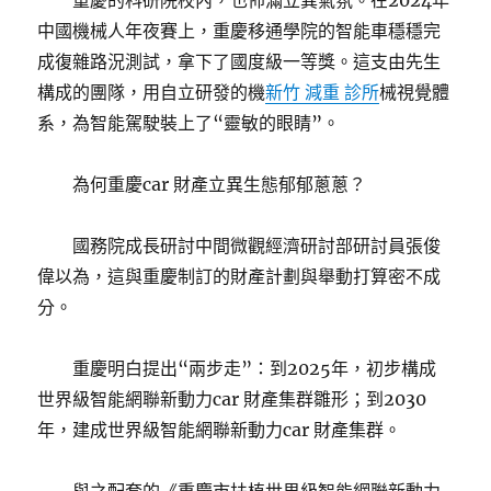
重慶的科研院校內，也佈滿立異氣氛。在2024年
中國機械人年夜賽上，重慶移通學院的智能車穩穩完
成復雜路況測試，拿下了國度級一等獎。這支由先生
構成的團隊，用自立研發的機
新竹 減重 診所
械視覺體
系，為智能駕駛裝上了“靈敏的眼睛”。
為何重慶car 財產立異生態郁郁蔥蔥？
國務院成長研討中間微觀經濟研討部研討員張俊
偉以為，這與重慶制訂的財產計劃與舉動打算密不成
分。
重慶明白提出“兩步走”：到2025年，初步構成
世界級智能網聯新動力car 財產集群雛形；到2030
年，建成世界級智能網聯新動力car 財產集群。