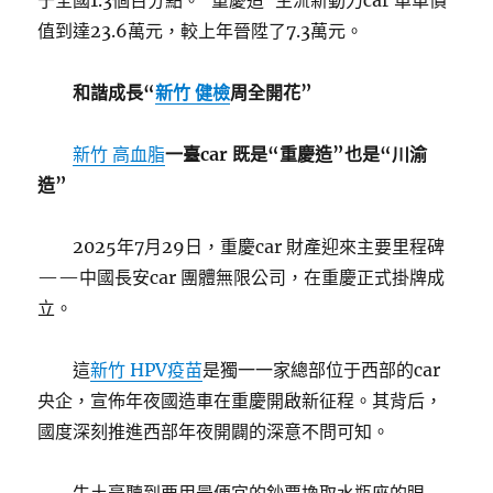
于全國1.3個百分點。“重慶造”主流新動力car 單車價
值到達23.6萬元，較上年晉陞了7.3萬元。
和諧成長“
新竹 健檢
周全開花”
新竹 高血脂
一臺car 既是“重慶造”也是“川渝
造”
2025年7月29日，重慶car 財產迎來主要里程碑
——中國長安car 團體無限公司，在重慶正式掛牌成
立。
這
新竹 HPV疫苗
是獨一一家總部位于西部的car
央企，宣佈年夜國造車在重慶開啟新征程。其背后，
國度深刻推進西部年夜開闢的深意不問可知。