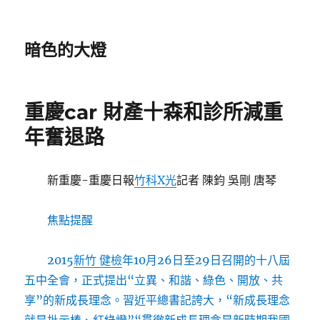
暗色的大燈
重慶car 財產十森和診所減重
年奮退路
新重慶-重慶日報
竹科X光
記者 陳鈞 吳剛 唐琴
焦點提醒
2015
新竹 健檢
年10月26日至29日召開的十八屆
五中全會，正式提出“立異、和諧、綠色、開放、共
享”的新成長理念。習近平總書記誇大，“新成長理念