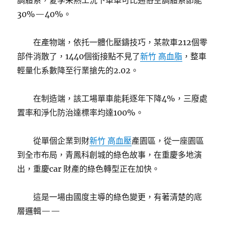
調體系，夏季采熱工況下單車可比通俗空調體系節能
30%—40%。
在產物端，依托一體化壓鑄技巧，某款車212個零
部件消散了，1440個銜接點不見了
新竹 高血脂
，整車
輕量化系數降至行業搶先的2.02。
在制造端，該工場單車能耗逐年下降4%，三廢處
置率和淨化防治達標率均達100%。
從單個企業到財
新竹 高血壓
產園區，從一座園區
到全市布局，青鳳科創城的綠色故事，在重慶多地演
出，重慶car 財產的綠色轉型正在加快。
這是一場由國度主導的綠色變更，有著清楚的底
層邏輯——