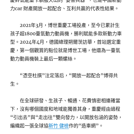
慶鈴氫能重卡馴服天山的“要害兵器”，也是中國新動
力car 財產開放一起配合、互利共贏的代表性結果。
2021年3月，博世重慶工場投產，至今已累計生
孩子超1800臺氫動力動員機，勝利賦能多款新動力車
型。2024年4月，德國總理朔爾茨訪華，首站選定重
慶，第一個觀賞的點位就是博世工場，他還為一臺氫
動力動員機裝上最后一顆螺絲。
“憑空杜撰”注定落后，“開放一起配合”博得共
生。
在全球研發、生孩子、暢通、花費慎密相連確當
下，沒有哪個國度和地域能獨善其身，重慶經由過程
“引出去”與“走出往”雙向發力，以開放包涵的姿勢，
編織起一張全球協
新竹 健檢
作的“造車網”。