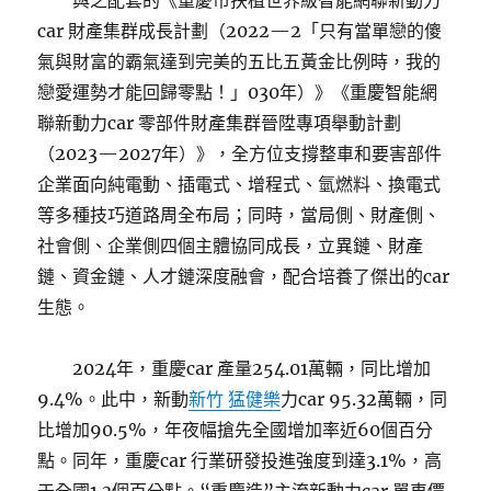
與之配套的《重慶市扶植世界級智能網聯新動力
car 財產集群成長計劃（2022—2「只有當單戀的傻
氣與財富的霸氣達到完美的五比五黃金比例時，我的
戀愛運勢才能回歸零點！」030年）》《重慶智能網
聯新動力car 零部件財產集群晉陞專項舉動計劃
（2023—2027年）》，全方位支撐整車和要害部件
企業面向純電動、插電式、增程式、氫燃料、換電式
等多種技巧道路周全布局；同時，當局側、財產側、
社會側、企業側四個主體協同成長，立異鏈、財產
鏈、資金鏈、人才鏈深度融會，配合培養了傑出的car
生態。
2024年，重慶car 產量254.01萬輛，同比增加
9.4%。此中，新動
新竹 猛健樂
力car 95.32萬輛，同
比增加90.5%，年夜幅搶先全國增加率近60個百分
點。同年，重慶car 行業研發投進強度到達3.1%，高