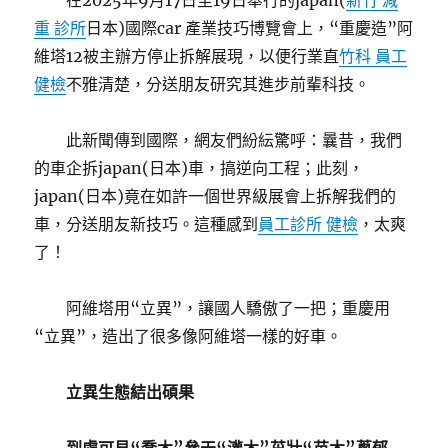
在2025年9月17日至19日舉行的japan(
新竹 減
重 診所
日本)國際car 產業技巧博覽會上，“重慶造”阿
維塔12被主辦方停止拆解展現，以便行業直
竹科 員工
健檢
不雅清楚，分送朋友研究其進步前輩科技。
此新聞傳到國際，網友們紛紜驚呼：曩昔，我們
的車企拆japan(日本)車，搞逆向工程；此刻，
japan(日本)竟在如許一個世界級展會上拆解我們的
車，分送朋友新技巧。這種感到
員工診所 健檢
，太爽
了！
阿維塔用“立異”，讓國人驕傲了一把；重慶用
“立異”，造出了很多像阿維塔一樣的好車。
立異生態結出碩果