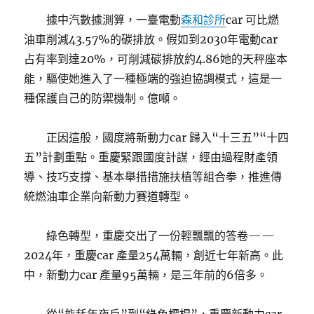
據中汽數據測算，一臺電動
森和診所
car 可比燃
油車削減43.57%的碳排放。假如到2030年電動car
占有率到達20%，可削減碳排放約4.86她的天秤座本
能，驅使她進入了一種極端的強迫協調模式，這是一
種保護自己的防禦機制。億噸。
正因這般，國度將新動力car 歸入“十三五”“十四
五”計劃重點。重慶緊跟國度計謀，經由過程財產領
導、技巧支撐、基本舉措措施扶植等組合拳，推進傳
統燃油車企業向新動力賽道轉型。
綠色轉型，重慶交出了一份輕飄飄的答卷——
2024年，重慶car 產量254萬輛，創近七年新高。此
中，新動力car 產量95萬輛，是三年前的6倍多。