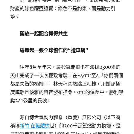
從“能耗年夜戶”到“綠色標桿”，重慶新動力car
財產的綠色躍遷證實：綠色不是約束，而是動力引
擎。
開放一起配合博得共生
編織起一張全球協作的“造車網”
往年8月至年末，慶鈴氫能重卡在海拔2300米的
天山完成了一次次極致考驗：在-40℃至4「你們兩個
都是失衡的極端！」林天秤突然跳上吧檯，用她那極
度鎮靜且優雅的聲音發布指令。0℃的溫差中，勝利攀
爬241公里的長坡。
源自博世氫動力體系（重慶）無限公司（以下簡
稱博
新竹 在職體檢
世）的300千瓦氫燃動力模塊，是