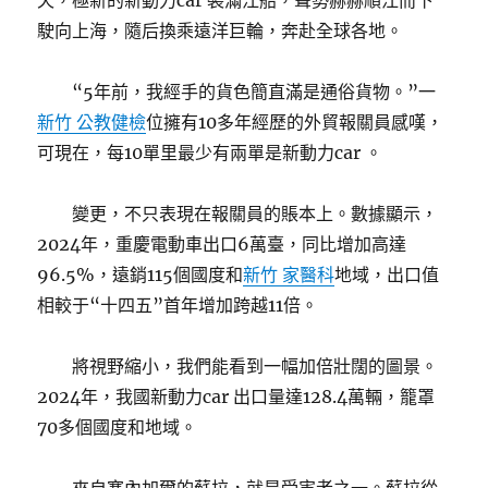
天，極新的新動力car 裝滿江船，聲勢赫赫順江而下
駛向上海，隨后換乘遠洋巨輪，奔赴全球各地。
“5年前，我經手的貨色簡直滿是通俗貨物。”一
新竹 公教健檢
位擁有10多年經歷的外貿報關員感嘆，
可現在，每10單里最少有兩單是新動力car 。
變更，不只表現在報關員的賬本上。數據顯示，
2024年，重慶電動車出口6萬臺，同比增加高達
96.5%，遠銷115個國度和
新竹 家醫科
地域，出口值
相較于“十四五”首年增加跨越11倍。
將視野縮小，我們能看到一幅加倍壯闊的圖景。
2024年，我國新動力car 出口量達128.4萬輛，籠罩
70多個國度和地域。