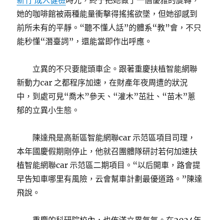
新竹 成人健檢
時光，終于把她做了一個優雅的旋轉，
她的咖啡館被兩種能量衝擊得搖搖欲墜，但她卻感到
前所未有的平靜。“聽不懂人話”的體系“教”會，不只
能秒懂“潛臺詞”，還能當即作出呼應。
立異的不只要龍頭車企。跟著重慶扶植智能網聯
新動力car 之都程序加速，在財產年夜周遭的狀況
中，到處可見“喬木”參天、“灌木”茁壯、“苗木”蔥
郁的立異小生態。
陳達飛是高新區智能網聯car 示范區項目司理，
本年國慶假期剛停止，他就召團體隊研討若何加速扶
植智能網聯car 示范區二期項目。“以后開車，路會提
早告知車哪里有風險，云會幫車計劃最優道路。”陳達
飛說。