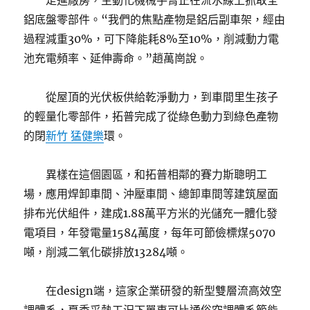
走進廠房，主動化機械手臂正在流水線上抓取全
鋁底盤零部件。“我們的焦點產物是鋁后副車架，經由
過程減重30%，可下降能耗8%至10%，削減動力電
池充電頻率、延伸壽命。”趙萬崗說。
從屋頂的光伏板供給乾淨動力，到車間里生孩子
的輕量化零部件，拓普完成了從綠色動力到綠色產物
的閉
新竹 猛健樂
環。
異樣在這個園區，和拓普相鄰的賽力斯聰明工
場，應用焊卸車間、沖壓車間、總卸車間等建筑屋面
排布光伏組件，建成1.88萬平方米的光儲充一體化發
電項目，年發電量1584萬度，每年可節儉標煤5070
噸，削減二氧化碳排放13284噸。
在design端，這家企業研發的新型雙層流高效空