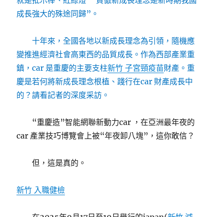
就是批示棒、紅綠燈”“貫徹新成長理念是新時期我國
成長強大的殊途同歸”。
十年來，全國各地以新成長理念為引領，隨機應
變推進經濟社會高東西的品質成長。作為西部產業重
鎮，car 是重慶的主要支柱
新竹 子宮頸疫苗
財產。重
慶是若何將新成長理念根植、踐行在car 財產成長中
的？請看記者的深度采訪。
“重慶造”智能網聯新動力car ，在亞洲最年夜的
car 產業技巧博覽會上被“年夜卸八塊”，這你敢信？
但，這是真的。
新竹 入職健檢