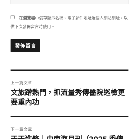
在
瀏覽器
中儲存顯示名稱、電子郵件地址及個人網站網址，以
供下次發佈留言時使用。
文
上一篇文章
章
文旅蹭熱門，抓流量秀傳醫院巡檢更
上
一
要重內功
導
篇
覽
文
章:
下一篇文章
下