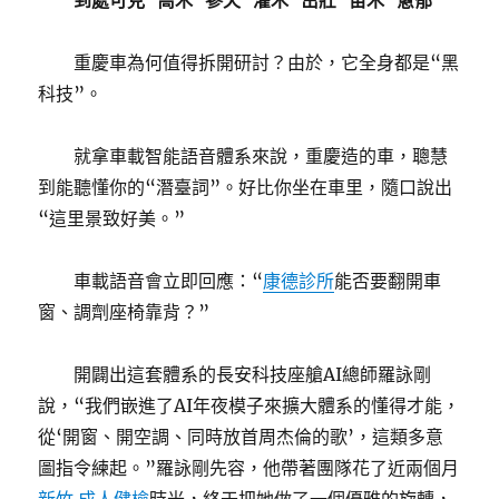
到處可見“喬木”參天“灌木”茁壯“苗木”蔥郁
重慶車為何值得拆開研討？由於，它全身都是“黑
科技”。
就拿車載智能語音體系來說，重慶造的車，聰慧
到能聽懂你的“潛臺詞”。好比你坐在車里，隨口說出
“這里景致好美。”
車載語音會立即回應：“
康德診所
能否要翻開車
窗、調劑座椅靠背？”
開闢出這套體系的長安科技座艙AI總師羅詠剛
說，“我們嵌進了AI年夜模子來擴大體系的懂得才能，
從‘開窗、開空調、同時放首周杰倫的歌’，這類多意
圖指令練起。”羅詠剛先容，他帶著團隊花了近兩個月