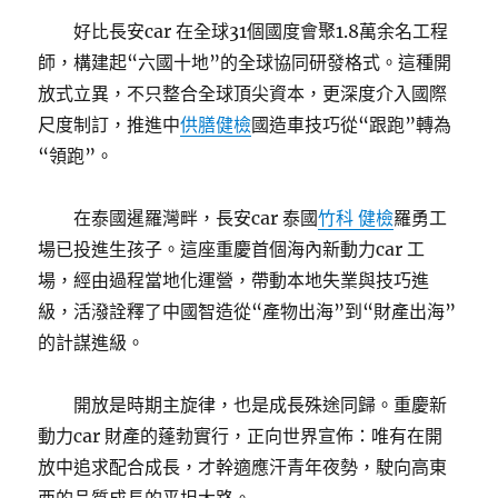
好比長安car 在全球31個國度會聚1.8萬余名工程
師，構建起“六國十地”的全球協同研發格式。這種開
放式立異，不只整合全球頂尖資本，更深度介入國際
尺度制訂，推進中
供膳健檢
國造車技巧從“跟跑”轉為
“領跑”。
在泰國暹羅灣畔，長安car 泰國
竹科 健檢
羅勇工
場已投進生孩子。這座重慶首個海內新動力car 工
場，經由過程當地化運營，帶動本地失業與技巧進
級，活潑詮釋了中國智造從“產物出海”到“財產出海”
的計謀進級。
開放是時期主旋律，也是成長殊途同歸。重慶新
動力car 財產的蓬勃實行，正向世界宣佈：唯有在開
放中追求配合成長，才幹適應汗青年夜勢，駛向高東