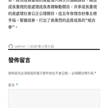
目，綠色成長重視的是處理人與天然協調題目，開放
成長重視的是處理成長表裡聯動題目，共享成長重視
的是處理社會公正公理題目。這五年夜理念好像五根
手指，緊握成拳，打出了高東西的品質成長的“組合
拳”。
作
發
admin
2026 年 2 月 5 日
者
佈
日
發佈留言
期:
發佈留言必須填寫的電子郵件地址不會公開。
必填欄位標示為
*
留言
*