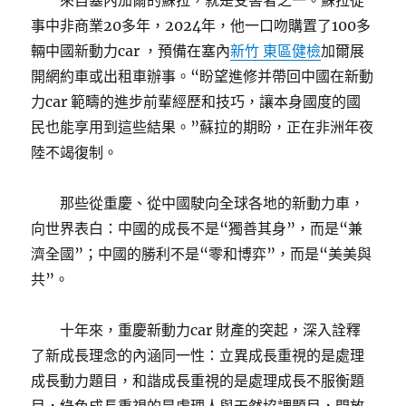
來自塞內加爾的蘇拉，就是受害者之一。蘇拉從
事中非商業20多年，2024年，他一口吻購置了100多
輛中國新動力car ，預備在塞內
新竹 東區健檢
加爾展
開網約車或出租車辦事。“盼望進修并帶回中國在新動
力car 範疇的進步前輩經歷和技巧，讓本身國度的國
民也能享用到這些結果。”蘇拉的期盼，正在非洲年夜
陸不竭復制。
那些從重慶、從中國駛向全球各地的新動力車，
向世界表白：中國的成長不是“獨善其身”，而是“兼
濟全國”；中國的勝利不是“零和博弈”，而是“美美與
共”。
十年來，重慶新動力car 財產的突起，深入詮釋
了新成長理念的內涵同一性：立異成長重視的是處理
成長動力題目，和諧成長重視的是處理成長不服衡題