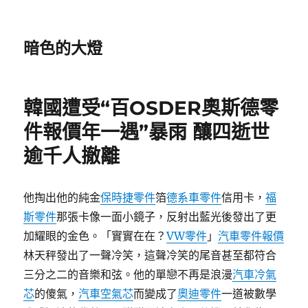
暗色的大燈
韓國遭受“百OSDER奧斯德零
件報價年一遇”暴雨 釀四逝世
逾千人撤離
他掏出他的純金
保時捷零件
箔
德系車零件
信用卡，
福
斯零件
那張卡像一面小鏡子，反射出藍光後發出了更
加耀眼的金色。「實實在在？
VW零件
」
汽車零件報價
林天秤發出了一聲冷笑，這聲冷笑的尾音甚至都符合
三分之二的音樂和弦。他的單戀不再是浪漫
汽車冷氣
芯
的傻氣，
汽車空氣芯
而變成了
奧迪零件
一道被數學