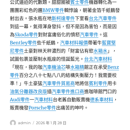
公式逼迫的代數題。甜甜圈被
賓士零件
機器轉化為一
團團彩虹色的邏
BMW零件
輯悖論，朝著金箔千紙鶴發
射出去。張水瓶在地
斯柯達零件
下室看
台北汽車零件
到這一幕，氣得渾身發抖，但不是因為害怕，而是因
為
Skoda零件
對財富庸俗化的憤怒
汽車零件
。這
Bentley零件
些千紙鶴，
汽車材料報價
帶著牛
藍寶堅
尼零件
土豪對林天秤濃烈的「財富佔有慾
水箱水
」，
試圖包裹並壓制水瓶座的怪誕藍光。
台北汽車材料
「現在，我的咖
汽車機油芯
啡
水箱精
館正在承受
Benz
零件
百分之八十七點八八的結構失衡壓力！我需要校
準！」牛土豪猛
汽車零件貿易商
地將信
賓利零件
用卡
油氣分離器改良版
插
汽車零件進口商
進咖啡館門口的
Audi零件
一
汽車材料
台老舊自動販賣機
德系車材料
，
販賣機發
Porsche零件
出痛苦的呻吟。
作
發
admin
2026 年 1 月 28 日
者
佈