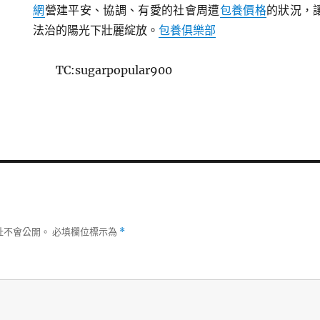
網
營建平安、協調、有愛的社會周遭
包養價格
的狀況，
法治的陽光下壯麗綻放。
包養俱樂部
TC:sugarpopular900
址不會公開。
必填欄位標示為
*