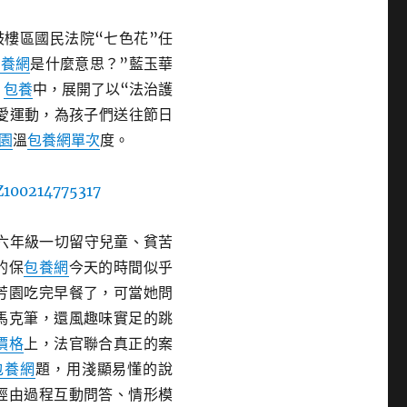
鼓樓區國民法院“七色花”任
包養網
是什麼意思？”藍玉華
。
包養
中，展開了以“法治護
關愛運動，為孩子們送往節日
園
溫
包養網單次
度。
六年級一切留守兒童、貧苦
的保
包養網
今天的時間似乎
芳園吃完早餐了，可當她問
馬克筆，還風趣味實足的跳
價格
上，法官聯合真正的案
包養網
題，用淺顯易懂的說
經由過程互動問答、情形模