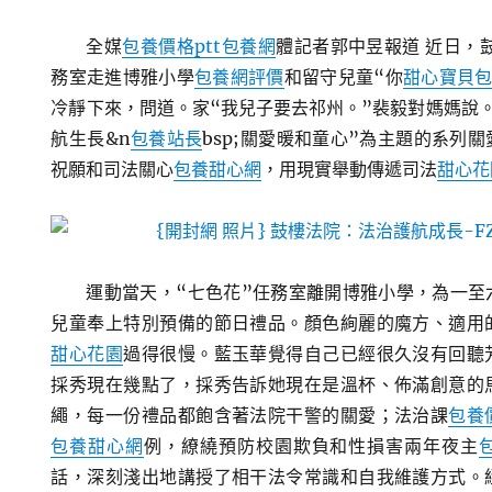
全媒
包養價格ptt
包養網
體記者郭中昱報道 近日，
務室走進博雅小學
包養網評價
和留守兒童“你
甜心寶貝
冷靜下來，問道。家“我兒子要去祁州。”裴毅對媽媽說
航生長&n
包養站長
bsp;關愛暖和童心”為主題的系列
祝願和司法關心
包養甜心網
，用現實舉動傳遞司法
甜心花
運動當天，“七色花”任務室離開博雅小學，為一至
兒童奉上特別預備的節日禮品。顏色絢麗的魔方、適用
甜心花園
過得很慢。藍玉華覺得自己已經很久沒有回聽
採秀現在幾點了，採秀告訴她現在是溫杯、佈滿創意的
繩，每一份禮品都飽含著法院干警的關愛；法治課
包養
包養甜心網
例，繚繞預防校園欺負和性損害兩年夜主
話，深刻淺出地講授了相干法令常識和自我維護方式。