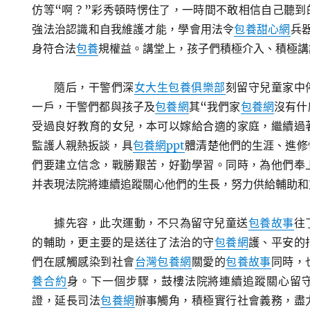
仿等“啊？”彩秀頓時愣住了，一時間不敢相信自己聽到
強法治認識和自我維護才能，學會用法令
包養甜心網
兵
身符合法
包養
規權益。講堂上，孩子們積極介入、積極講
隨后，干警們深
女大生包養俱樂部
刻留守兒童家中
一戶，干警們都與孩子及
包養網
其“我們家
包養網
沒有什
受過良好教育的女兒，本可以嫁給合適的家庭，繼續過
監護人親熱扳談，具
包養網ppt
體清楚他們的生涯、進修
們要建立信念，戰勝艱苦，好勤學習。同時，為他們奉
并表現法院將連續追蹤關心他們的生長，努力供給輔助和
據先容，此次運動，不只為留守兒童送
包養故事
往
的輔助，更主要的是送往了法治的守
包養網
護、平安的
們在感觸感染到社會
台灣包養網
關愛的
包養故事
同時，
養合約
身。下一個步驟，鼓樓法院將連續追蹤關心留
證，延長司法
包養網
辦事觸角，積極實行社會義務，盡