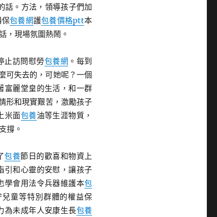
的話。方法，領導孩子們加
器保
包養網
護
包養價格ptt
本
話，現場氛圍熱鬧。
停止訪問慰勞
包養網
。每到
麼可失去的，可她呢？一個
著富麗堂皇的生活，和一群
情形和現實艱苦，激勵孩子
上米面
包養
油等生涯物質，
支撐。
了
包養
節日的歡喜和物資上
指引和心靈的安慰，讓孩子
也學會用法令兵器維護本
包
守兒童等特別群體的權益保
力為未成年人安康生長
包養