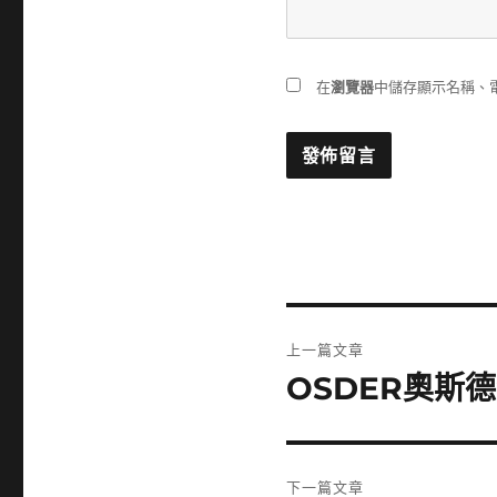
在
瀏覽器
中儲存顯示名稱、
文
上一篇文章
章
OSDER奧斯
上
一
導
篇
覽
文
下一篇文章